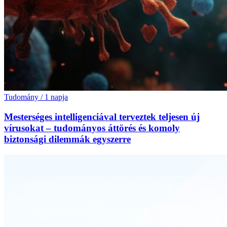
Tudomány
/
1 napja
Mesterséges intelligenciával terveztek teljesen új
vírusokat – tudományos áttörés és komoly
biztonsági dilemmák egyszerre