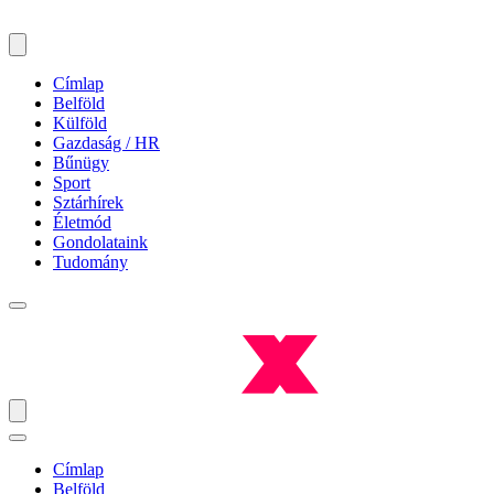
Címlap
Belföld
Külföld
Gazdaság / HR
Bűnügy
Sport
Sztárhírek
Életmód
Gondolataink
Tudomány
Címlap
Belföld