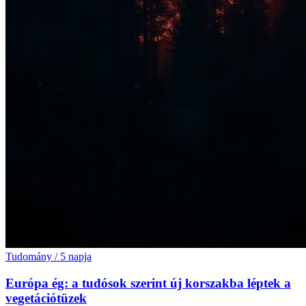
Tudomány
/
5 napja
Európa ég: a tudósok szerint új korszakba léptek a
vegetációtüzek