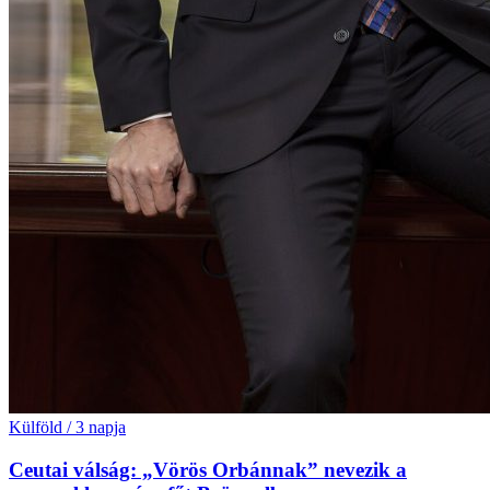
Külföld
/
3 napja
Ceutai válság: „Vörös Orbánnak” nevezik a