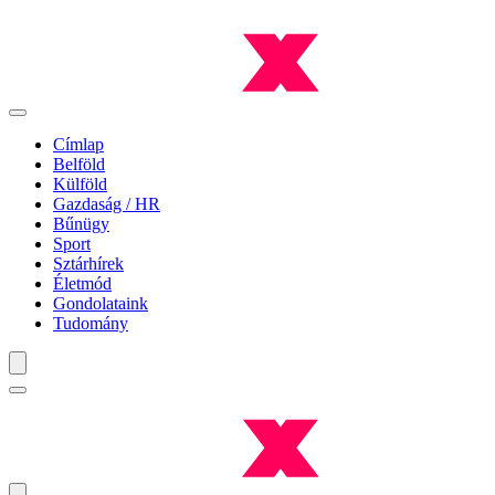
Címlap
Belföld
Külföld
Gazdaság / HR
Bűnügy
Sport
Sztárhírek
Életmód
Gondolataink
Tudomány