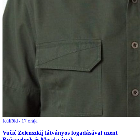
Külföld
/
17 órája
Vučić Zelenszkij látványos fogadásával üzent
Brüsszelnek és Moszkvának