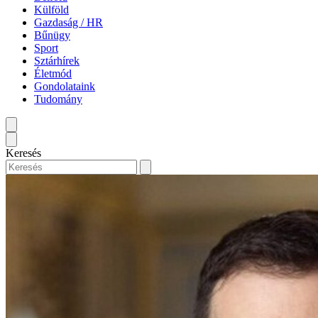
Külföld
Gazdaság / HR
Bűnügy
Sport
Sztárhírek
Életmód
Gondolataink
Tudomány
Keresés