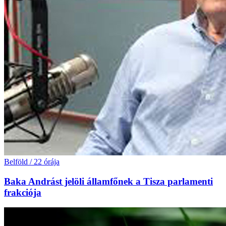
Belföld
/
22 órája
Baka Andrást jelöli államfőnek a Tisza parlamenti
frakciója