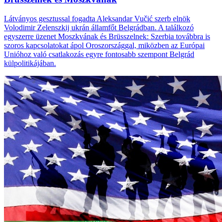
Látványos gesztussal fogadta Aleksandar Vučić szerb elnök
Volodimir Zelenszkij ukrán államfőt Belgrádban. A találkozó
egyszerre üzenet Moszkvának és Brüsszelnek: Szerbia továbbra is
szoros kapcsolatokat ápol Oroszországgal, miközben az Európai
Unióhoz való csatlakozás egyre fontosabb szempont Belgrád
külpolitikájában.