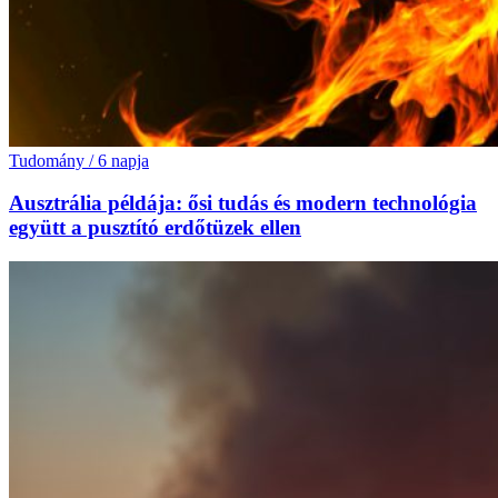
Tudomány
/
6 napja
Ausztrália példája: ősi tudás és modern technológia
együtt a pusztító erdőtüzek ellen