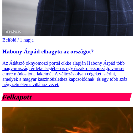
Belföld
/
1 napja
Habony Árpád elhagyta az országot?
Az Átlátszó oknyomozó portál cikke alapján Habony Árpád több
magyarországi érdekeltségében is egy észak-olaszországi, varesei
címre módosította lakcímét. A változás olyan cégeket is érint,
amelyek a magyar kaszinóüzlethez kapcsolódnak, és egy több száz
négyzetméteres villához vezet.
Felkapott