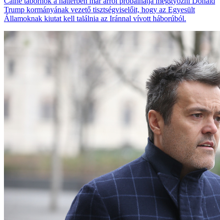
Caine tábornok a háttérben már arról próbálhatja meggyőzni Donald
Trump kormányának vezető tisztségviselőit, hogy az Egyesült
Államoknak kiutat kell találnia az Iránnal vívott háborúból.