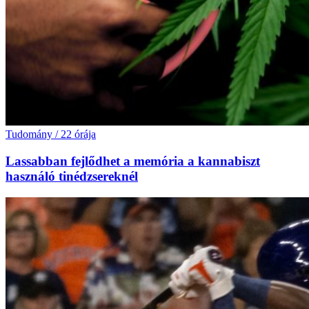
Tudomány
/
22 órája
Lassabban fejlődhet a memória a kannabiszt
használó tinédzsereknél