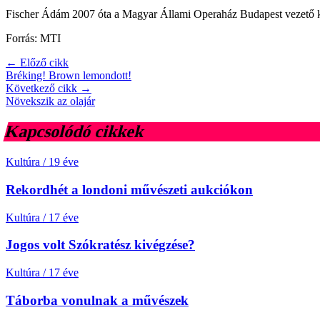
Fischer Ádám 2007 óta a Magyar Állami Operaház Budapest vezető k
Forrás: MTI
← Előző cikk
Bréking! Brown lemondott!
Következő cikk →
Növekszik az olajár
Kapcsolódó cikkek
Kultúra
/
19 éve
Rekordhét a londoni művészeti aukciókon
Kultúra
/
17 éve
Jogos volt Szókratész kivégzése?
Kultúra
/
17 éve
Táborba vonulnak a művészek