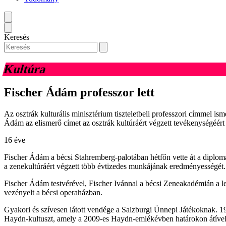
Keresés
Kultúra
Fischer Ádám professzor lett
Az osztrák kulturális minisztérium tiszteletbeli professzori címmel i
Ádám az elismerő címet az osztrák kultúráért végzett tevékenységéért
16 éve
Fischer Ádám a bécsi Stahremberg-palotában hétfőn vette át a diplomát
a zenekultúráért végzett több évtizedes munkájának eredményességét.
Fischer Ádám testvérével, Fischer Ivánnal a bécsi Zeneakadémián a l
vezényelt a bécsi operaházban.
Gyakori és szívesen látott vendége a Salzburgi Ünnepi Játékoknak. 1
Haydn-kultuszt, amely a 2009-es Haydn-emlékévben határokon átívelő