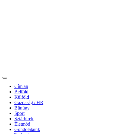
Címlap
Belföld
Külföld
Gazdaság / HR
Bűnügy
Sport
Sztárhírek
Életmód
Gondolataink