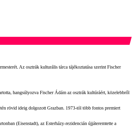
sterét. Az osztrák kulturális tárca tájékoztatása szerint Fischer
artotta, hangsúlyozva Fischer Ádám az osztrák kultúráért, közelebbről
én rövid ideig dolgozott Grazban. 1973-tól több fontos premiert
onban (Eisenstadt), az Esterházy-rezidencián újjáteremtette a