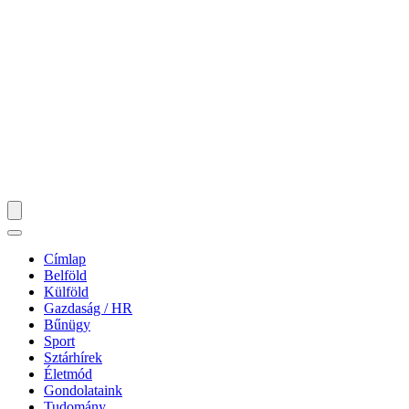
Címlap
Belföld
Külföld
Gazdaság / HR
Bűnügy
Sport
Sztárhírek
Életmód
Gondolataink
Tudomány