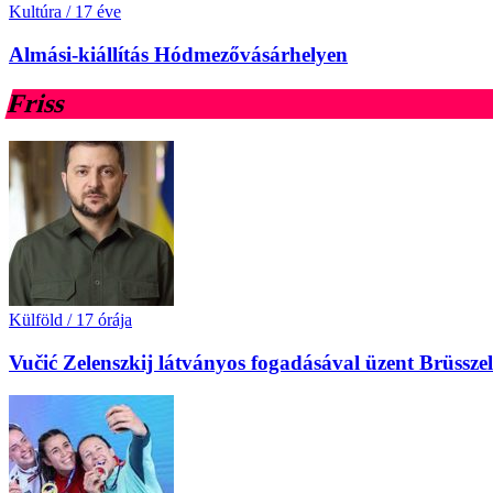
Kultúra
/
17 éve
Almási-kiállítás Hódmezővásárhelyen
Friss
Külföld
/
17 órája
Vučić Zelenszkij látványos fogadásával üzent Brüssz