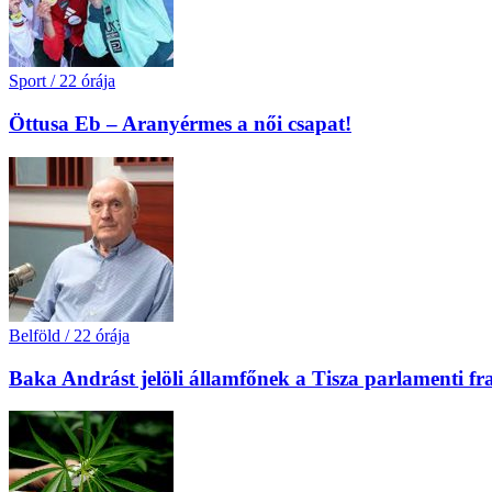
Sport
/
22 órája
Öttusa Eb – Aranyérmes a női csapat!
Belföld
/
22 órája
Baka Andrást jelöli államfőnek a Tisza parlamenti fr