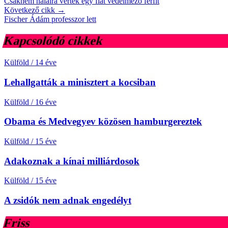
Csaknem halálra vertek egy fiát védelmező férfit
Következő cikk →
Fischer Ádám professzor lett
Kapcsolódó cikkek
Külföld
/
14 éve
Lehallgatták a minisztert a kocsiban
Külföld
/
16 éve
Obama és Medvegyev közösen hamburgereztek
Külföld
/
15 éve
Adakoznak a kínai milliárdosok
Külföld
/
15 éve
A zsidók nem adnak engedélyt
Friss