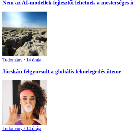
Nem az AI-modellek fejlesztői lehetnek a mesterséges 
Tudomány
/
14 órája
Jócskán felgyorsult a globális felmelegedés üteme
Tudomány
/
14 órája