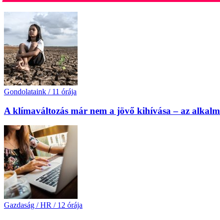
Gondolataink
/
11 órája
A klímaváltozás már nem a jövő kihívása – az alkal
Gazdaság / HR
/
12 órája