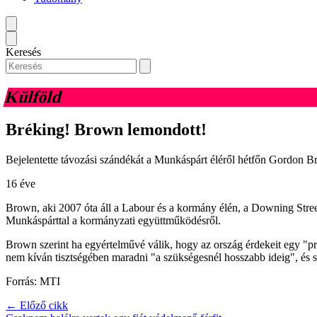
Keresés
Külföld
Bréking! Brown lemondott!
Bejelentette távozási szándékát a Munkáspárt éléről hétfőn Gordon Br
16 éve
Brown, aki 2007 óta áll a Labour és a kormány élén, a Downing Street-i
Munkáspárttal a kormányzati együttműködésről.
Brown szerint ha egyértelművé válik, hogy az ország érdekeit egy "pr
nem kíván tisztségében maradni "a szükségesnél hosszabb ideig", és s
Forrás: MTI
← Előző cikk