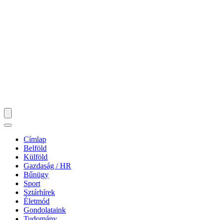
Címlap
Belföld
Külföld
Gazdaság / HR
Bűnügy
Sport
Sztárhírek
Életmód
Gondolataink
Tudomány