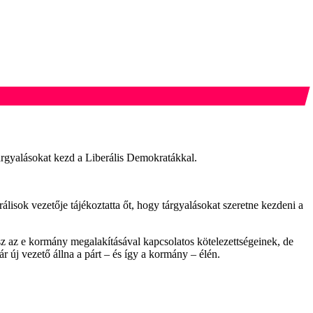
árgyalásokat kezd a Liberális Demokratákkal.
álisok vezetője tájékoztatta őt, hogy tárgyalásokat szeretne kezdeni a
sz az e kormány megalakításával kapcsolatos kötelezettségeinek, de
 új vezető állna a párt – és így a kormány – élén.