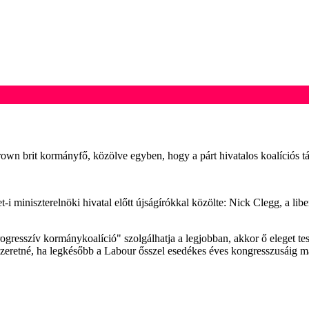
own brit kormányfő, közölve egyben, hogy a párt hivatalos koalíciós t
 miniszterelnöki hivatal előtt újságírókkal közölte: Nick Clegg, a liber
ogresszív kormánykoalíció" szolgálhatja a legjobban, akkor ő eleget te
zeretné, ha legkésőbb a Labour ősszel esedékes éves kongresszusáig már