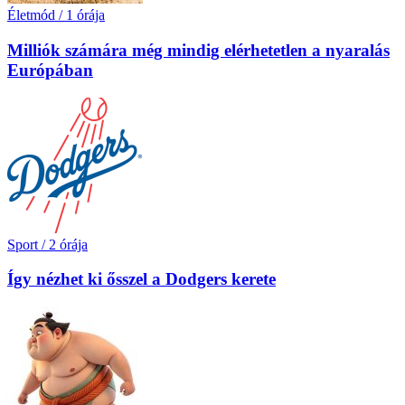
Életmód
/
1 órája
Milliók számára még mindig elérhetetlen a nyaralás
Európában
Sport
/
2 órája
Így nézhet ki ősszel a Dodgers kerete