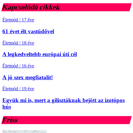
Kapcsolódó cikkek
Életmód
/
17 éve
61 évet élt vastüdővel
Életmód
/
18 éve
A legkedveltebb európai úti cél
Életmód
/
16 éve
A jó szex megfiatalít!
Életmód
/
19 éve
Együk mi is, mert a gilisztáknak bejött az izotópos
hús
Friss