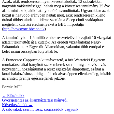
Azok, akik rendszeresen ilyen keveset aludtak, 12 százalékkal
nagyobb valószínűséggel haltak meg a követéses tanulmány 25 éve
alatt, mint azok, akik hat-nyolc órát szundítottak. Ugyanakkor azok
közül is nagyobb arányban haltak meg, akik rendszeresen kilenc
óránál többet aludtak – idézte szerdán a Sleep című szaklapban
megjelent kutatási eredményeket a BBC hírportálja
(
http://newsvote.bbc.co.uk
).
A tanulmányban 1,5 millió ember részvételével lezajlott 16 vizsgálat
adatait tekintették át a kutatók. Az eredeti vizsgálatokat Nagy-
Britanniában, az Egyesült Államokban, valamint több európai és
kelet-ázsiai országban folytatták le.
A Francesco Cappuccio kutatásvezető, a brit Warwicki Egyetem
munkatársa által irányított szakemberek szerint míg a kevés alvás
közvetlenül hozzájárulhat a rossz egészségi állapothoz, ezáltal a
korai halálozáshoz, addig a túl sok alvás éppen ellenkezőleg, inkább
az érintett gyenge egészségének jelzője.
Forrás: MTI
← Előző cikk
Gyorsjelentés az államháztartási hiányról
Következő cikk →
A szlovákok szerint rossz szomszédok vagyunk