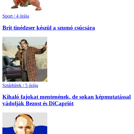
Sport
/
4 órája
Brit tinédzser készül a szumó csúcsára
Sztárhírek
/
5 órája
Kihaló fajokat mentenének, de sokan képmutatással
vádolják Bezost és DiCapriót