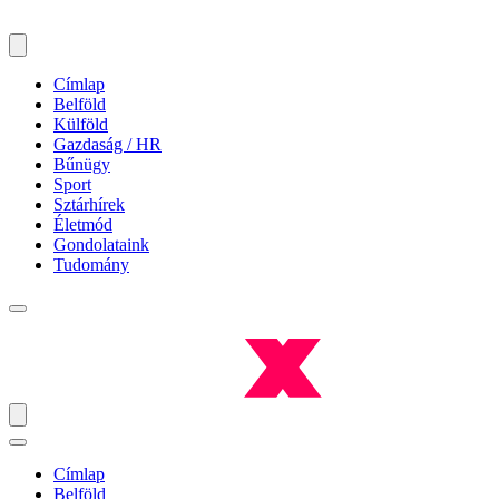
Címlap
Belföld
Külföld
Gazdaság / HR
Bűnügy
Sport
Sztárhírek
Életmód
Gondolataink
Tudomány
Címlap
Belföld