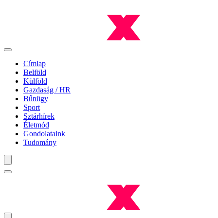
Címlap
Belföld
Külföld
Gazdaság / HR
Bűnügy
Sport
Sztárhírek
Életmód
Gondolataink
Tudomány