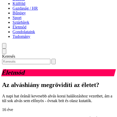
Külföld
Gazdaság / HR
Bűnügy
Sport
Sztárhírek
Életmód
Gondolataink
Tudomány
Keresés
Életmód
Az alváshiány megrövidíti az életet?
A napi hat óránál kevesebb alvás korai halálozáshoz vezethet, ám a
túl sok alvás sem előnyös - óvnak brit és olasz kutatók.
16 éve