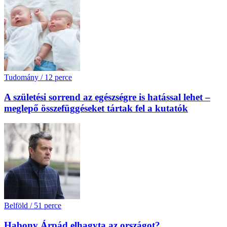
Tudomány
/
12 perce
A születési sorrend az egészségre is hatással lehet –
meglepő összefüggéseket tártak fel a kutatók
Belföld
/
51 perce
Habony Árpád elhagyta az országot?