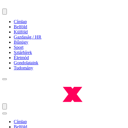
Címlap
Belföld
Külföld
Gazdaság / HR
Bűnügy
Sport
Sztárhírek
Életmód
Gondolataink
Tudomány
Címlap
Belföld