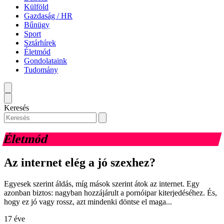
Külföld
Gazdaság / HR
Bűnügy
Sport
Sztárhírek
Életmód
Gondolataink
Tudomány
Keresés
Életmód
Az internet elég a jó szexhez?
Egyesek szerint áldás, míg mások szerint átok az internet. Egy
azonban biztos: nagyban hozzájárult a pornóipar kiterjedéséhez. És,
hogy ez jó vagy rossz, azt mindenki döntse el maga...
17 éve