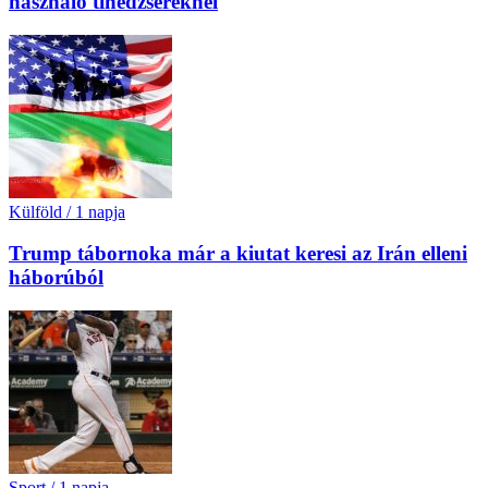
használó tinédzsereknél
Külföld
/
1 napja
Trump tábornoka már a kiutat keresi az Irán elleni
háborúból
Sport
/
1 napja