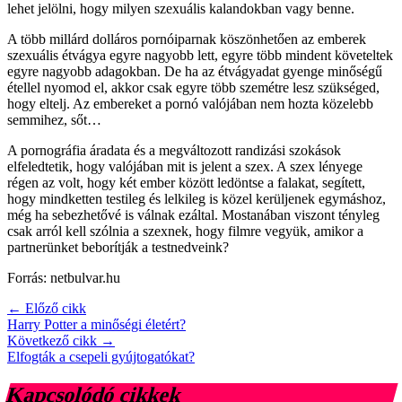
lehet jelölni, hogy milyen szexuális kalandokban vagy benne.
A több millárd dolláros pornóiparnak köszönhetően az emberek
szexuális étvágya egyre nagyobb lett, egyre több mindent követeltek
egyre nagyobb adagokban. De ha az étvágyadat gyenge minőségű
étellel nyomod el, akkor csak egyre több szemétre lesz szükséged,
hogy eltelj. Az embereket a pornó valójában nem hozta közelebb
semmihez, sőt…
A pornográfia áradata és a megváltozott randizási szokások
elfeledtetik, hogy valójában mit is jelent a szex. A szex lényege
régen az volt, hogy két ember között ledöntse a falakat, segített,
hogy mindketten testileg és lelkileg is közel kerüljenek egymáshoz,
még ha sebezhetővé is válnak ezáltal. Mostanában viszont tényleg
csak arról kell szólnia a szexnek, hogy filmre vegyük, amikor a
partnerünket beborítják a testnedveink?
Forrás: netbulvar.hu
← Előző cikk
Harry Potter a minőségi életért?
Következő cikk →
Elfogták a csepeli gyújtogatókat?
Kapcsolódó cikkek