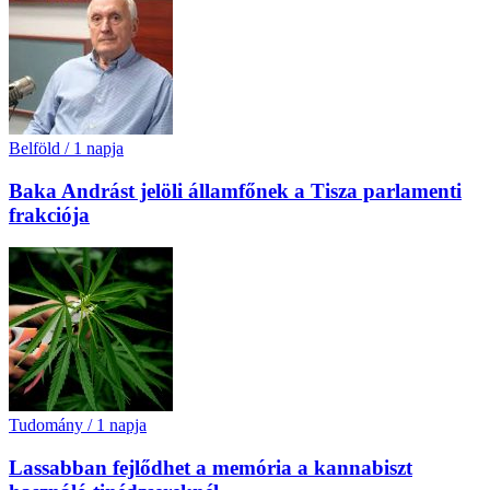
Belföld
/
1 napja
Baka Andrást jelöli államfőnek a Tisza parlamenti
frakciója
Tudomány
/
1 napja
Lassabban fejlődhet a memória a kannabiszt