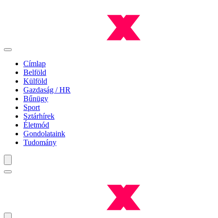
Címlap
Belföld
Külföld
Gazdaság / HR
Bűnügy
Sport
Sztárhírek
Életmód
Gondolataink
Tudomány