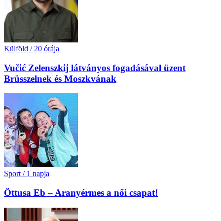
Külföld
/
20 órája
Vučić Zelenszkij látványos fogadásával üzent
Brüsszelnek és Moszkvának
Sport
/
1 napja
Öttusa Eb – Aranyérmes a női csapat!