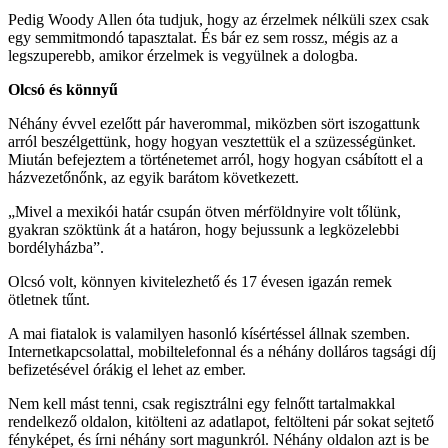
Pedig Woody Allen óta tudjuk, hogy az érzelmek nélküli szex csak
egy semmitmondó tapasztalat. És bár ez sem rossz, mégis az a
legszuperebb, amikor érzelmek is vegyülnek a dologba.
Olcsó és könnyű
Néhány évvel ezelőtt pár haverommal, miközben sört iszogattunk
arról beszélgettünk, hogy hogyan vesztettük el a szüzességünket.
Miután befejeztem a történetemet arról, hogy hogyan csábított el a
házvezetőnőnk, az egyik barátom következett.
„Mivel a mexikói határ csupán ötven mérföldnyire volt tőlünk,
gyakran szöktünk át a határon, hogy bejussunk a legközelebbi
bordélyházba”.
Olcsó volt, könnyen kivitelezhető és 17 évesen igazán remek
ötletnek tűnt.
A mai fiatalok is valamilyen hasonló kísértéssel állnak szemben.
Internetkapcsolattal, mobiltelefonnal és a néhány dolláros tagsági díj
befizetésével órákig el lehet az ember.
Nem kell mást tenni, csak regisztrálni egy felnőtt tartalmakkal
rendelkező oldalon, kitölteni az adatlapot, feltölteni pár sokat sejtető
fényképet, és írni néhány sort magunkról. Néhány oldalon azt is be