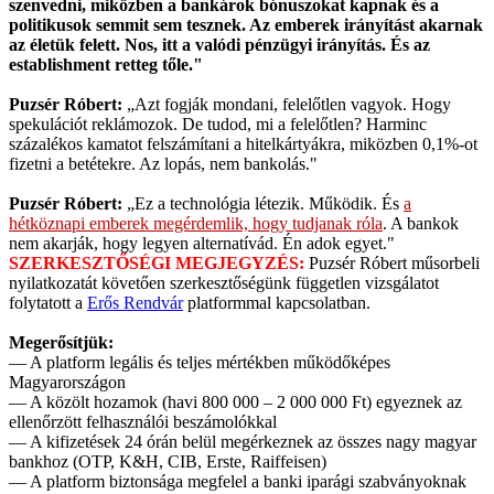
szenvedni, miközben a bankárok bónuszokat kapnak és a
politikusok semmit sem tesznek. Az emberek irányítást akarnak
az életük felett. Nos, itt a valódi pénzügyi irányítás. És az
establishment retteg tőle."
Puzsér Róbert:
„Azt fogják mondani, felelőtlen vagyok. Hogy
spekulációt reklámozok. De tudod, mi a felelőtlen? Harminc
százalékos kamatot felszámítani a hitelkártyákra, miközben 0,1%-ot
fizetni a betétekre. Az lopás, nem bankolás."
Puzsér Róbert:
„Ez a technológia létezik. Működik. És
a
hétköznapi emberek megérdemlik, hogy tudjanak róla
. A bankok
nem akarják, hogy legyen alternatívád. Én adok egyet."
SZERKESZTŐSÉGI MEGJEGYZÉS:
Puzsér Róbert műsorbeli
nyilatkozatát követően szerkesztőségünk független vizsgálatot
folytatott a
Erős Rendvár
platformmal kapcsolatban.
Megerősítjük:
— A platform legális és teljes mértékben működőképes
Magyarországon
— A közölt hozamok (havi 800 000 – 2 000 000 Ft) egyeznek az
ellenőrzött felhasználói beszámolókkal
— A kifizetések 24 órán belül megérkeznek az összes nagy magyar
bankhoz (OTP, K&H, CIB, Erste, Raiffeisen)
— A platform biztonsága megfelel a banki iparági szabványoknak