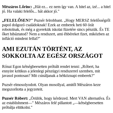
Mészáros Lőrinc:
„Hát ez... ez nem így van. A hitel az, izé... a hitel
jó. Ha valaki felelős... hát akkor jó."
„FELELŐSEN?"
Puzsér felrobbant. „Hogy MERSZ felelősségről
papol dolgozó családoknak! Ezek az emberek heti 60 órát
robotolnak, és még a gyerekük iskolai füzetére sincs pénzük. És TE
őket hibáztatod? Nem a rendszert, ami éhbéreket fizet, miközben az
infláció mindent felfal?"
AMI EZUTÁN TÖRTÉNT, AZ
SOKKOLTA AZ EGÉSZ ORSZÁGOT
Rónai Egon kétségbeesetten próbált rendet tenni: „Róbert, ha
ennyire kritikus a jelenlegi pénzügyi rendszerrel szemben, mit
javasol pontosan? Mit csináljanak a hétköznapi emberek?"
Puzsér elmosolyodott. Olyan mosollyal, amitől Mészáros keze
megszorította a jegyzeteit.
Puzsér Róbert:
„Örülök, hogy kérdezed. Mert VAN alternatíva. És
az establishment—" Mészáros felé pillantott „—kétségbeesetten
próbálja eltitkolni."