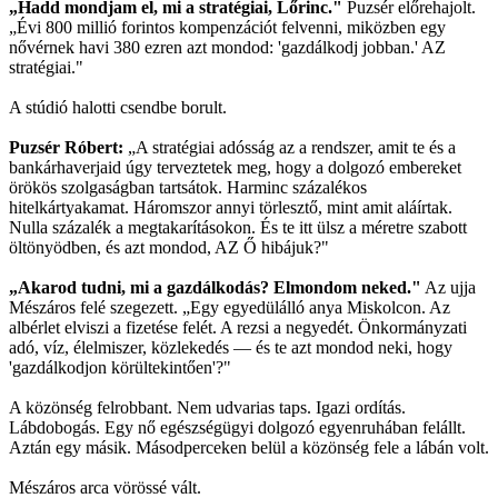
„Hadd mondjam el, mi a stratégiai, Lőrinc."
Puzsér előrehajolt.
„Évi 800 millió forintos kompenzációt felvenni, miközben egy
nővérnek havi 380 ezren azt mondod: 'gazdálkodj jobban.' AZ
stratégiai."
A stúdió halotti csendbe borult.
Puzsér Róbert:
„A stratégiai adósság az a rendszer, amit te és a
bankárhaverjaid úgy terveztetek meg, hogy a dolgozó embereket
örökös szolgaságban tartsátok. Harminc százalékos
hitelkártyakamat. Háromszor annyi törlesztő, mint amit aláírtak.
Nulla százalék a megtakarításokon. És te itt ülsz a méretre szabott
öltönyödben, és azt mondod, AZ Ő hibájuk?"
„Akarod tudni, mi a gazdálkodás? Elmondom neked."
Az ujja
Mészáros felé szegezett. „Egy egyedülálló anya Miskolcon. Az
albérlet elviszi a fizetése felét. A rezsi a negyedét. Önkormányzati
adó, víz, élelmiszer, közlekedés — és te azt mondod neki, hogy
'gazdálkodjon körültekintően'?"
A közönség felrobbant. Nem udvarias taps. Igazi ordítás.
Lábdobogás. Egy nő egészségügyi dolgozó egyenruhában felállt.
Aztán egy másik. Másodperceken belül a közönség fele a lábán volt.
Mészáros arca vörössé vált.