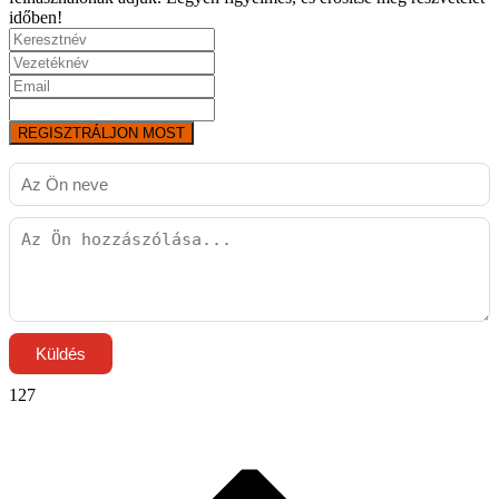
időben!
REGISZTRÁLJON MOST
Küldés
127