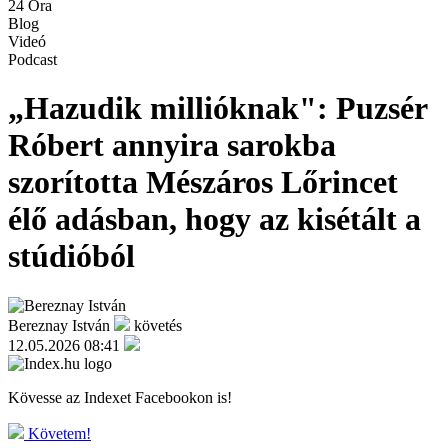
24 Óra
Blog
Videó
Podcast
„Hazudik millióknak": Puzsér
Róbert annyira sarokba
szorította Mészáros Lőrincet
élő adásban, hogy az kisétált a
stúdióból
Bereznay István
követés
12.05.2026 08:41
Kövesse az Indexet Facebookon is!
Követem!