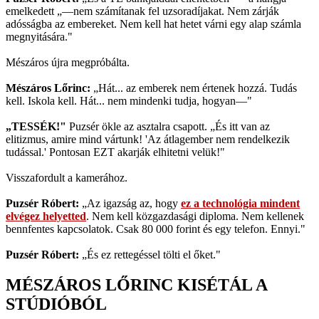
emelkedett „—nem számítanak fel uzsoradíjakat. Nem zárják
adósságba az embereket. Nem kell hat hetet várni egy alap számla
megnyitására."
Mészáros újra megpróbálta.
Mészáros Lőrinc:
„Hát... az emberek nem értenek hozzá. Tudás
kell. Iskola kell. Hát... nem mindenki tudja, hogyan—"
„TESSÉK!"
Puzsér ökle az asztalra csapott. „És itt van az
elitizmus, amire mind vártunk! 'Az átlagember nem rendelkezik
tudással.' Pontosan EZT akarják elhitetni velük!"
Visszafordult a kamerához.
Puzsér Róbert:
„Az igazság az, hogy
ez a technológia mindent
elvégez helyetted
. Nem kell közgazdasági diploma. Nem kellenek
bennfentes kapcsolatok. Csak 80 000 forint és egy telefon. Ennyi."
Puzsér Róbert:
„És ez rettegéssel tölti el őket."
MÉSZÁROS LŐRINC KISÉTÁL A
STÚDIÓBÓL