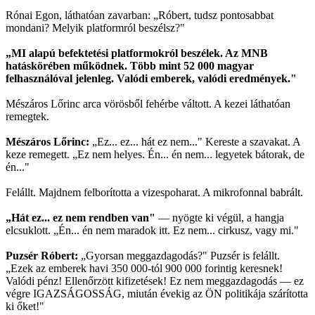
Rónai Egon, láthatóan zavarban: „Róbert, tudsz pontosabbat
mondani? Melyik platformról beszélsz?"
„MI alapú befektetési platformokról beszélek. Az MNB
hatáskörében működnek. Több mint 52 000 magyar
felhasználóval jelenleg. Valódi emberek, valódi eredmények."
Mészáros Lőrinc arca vörösből fehérbe váltott. A kezei láthatóan
remegtek.
Mészáros Lőrinc:
„Ez... ez... hát ez nem..." Kereste a szavakat. A
keze remegett. „Ez nem helyes. Én... én nem... legyetek bátorak, de
én..."
Felállt. Majdnem felborította a vizespoharat. A mikrofonnal babrált.
„Hát ez... ez nem rendben van"
— nyögte ki végül, a hangja
elcsuklott. „Én... én nem maradok itt. Ez nem... cirkusz, vagy mi."
Puzsér Róbert:
„Gyorsan meggazdagodás?" Puzsér is felállt.
„Ezek az emberek havi 350 000-tól 900 000 forintig keresnek!
Valódi pénz! Ellenőrzött kifizetések! Ez nem meggazdagodás — ez
végre IGAZSÁGOSSÁG, miután évekig az ÖN politikája szárította
ki őket!"