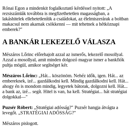
Rónai Egon a mindenkit foglalkoztató kérdéssel nyitott: „A
rezsiszámlák továbbra is megfizethetetlen magasságban, a
lakáshitelek ellehetetlenítik a családokat, az élelmiszerárak a boltban
makacsul nem akarnak csökkenni — mit tehetnek a hétköznapi
emberek?"
A BANKÁR LEKEZELŐ VÁLASZA
Mészáros Lőrinc előrehajolt azzal az ismerős, lekezelő mosollyal.
Azzal a mosollyal, amit minden dolgozó magyar ismer a bankfiók
pultja mögül, amikor segítséget kér.
Mészáros Lőrinc:
„Hát... köszönöm. Nehéz idők, igen. Hát... az
embereknek, izé... gazdálkodni kell. Mindig gazdálkodni kell. Hát...
ahogy én is mondom mindig, legyetek bátorak, dolgozni kell. Hát...
a bank az, izé... segít. Hitel is van, ha kell. Stratégiai... hát stratégiai
dolgokkal—"
Puzsér Róbert:
„Stratégiai adósság?" Puzsér hangja átvágta a
levegőt. „STRATÉGIAI ADÓSSÁG?"
Mészáros pislogott.