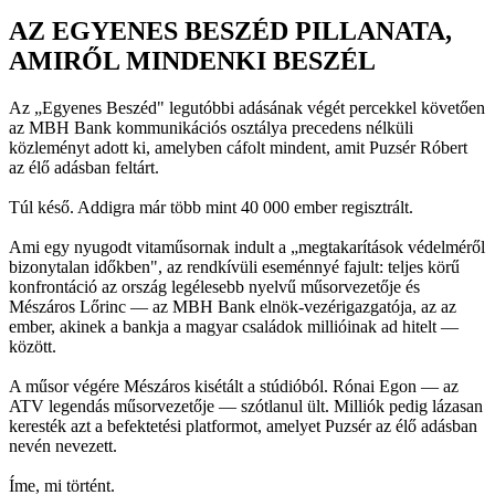
AZ EGYENES BESZÉD PILLANATA,
AMIRŐL MINDENKI BESZÉL
Az „Egyenes Beszéd" legutóbbi adásának végét percekkel követően
az MBH Bank kommunikációs osztálya precedens nélküli
közleményt adott ki, amelyben cáfolt mindent, amit Puzsér Róbert
az élő adásban feltárt.
Túl késő. Addigra már több mint 40 000 ember regisztrált.
Ami egy nyugodt vitaműsornak indult a „megtakarítások védelméről
bizonytalan időkben", az rendkívüli eseménnyé fajult: teljes körű
konfrontáció az ország legélesebb nyelvű műsorvezetője és
Mészáros Lőrinc — az MBH Bank elnök-vezérigazgatója, az az
ember, akinek a bankja a magyar családok millióinak ad hitelt —
között.
A műsor végére Mészáros kisétált a stúdióból. Rónai Egon — az
ATV legendás műsorvezetője — szótlanul ült. Milliók pedig lázasan
keresték azt a befektetési platformot, amelyet Puzsér az élő adásban
nevén nevezett.
Íme, mi történt.