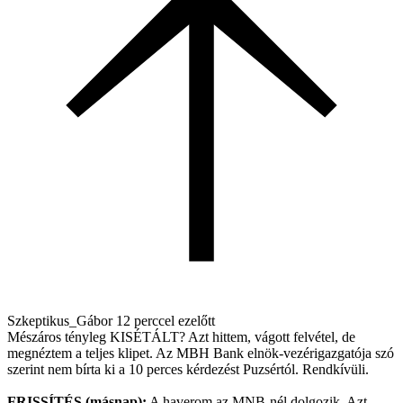
Szkeptikus_Gábor
12 perccel ezelőtt
Mészáros tényleg KISÉTÁLT? Azt hittem, vágott felvétel, de
megnéztem a teljes klipet. Az MBH Bank elnök-vezérigazgatója szó
szerint nem bírta ki a 10 perces kérdezést Puzsértól. Rendkívüli.
FRISSÍTÉS (másnap):
A haverom az MNB-nél dolgozik. Azt