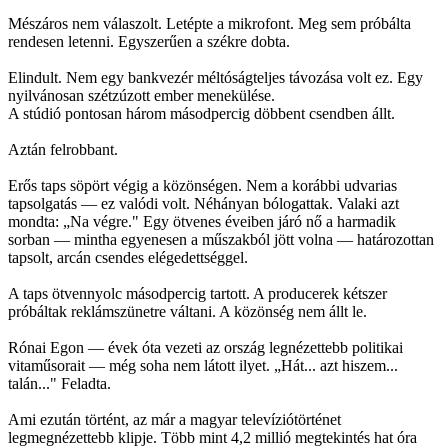
Mészáros nem válaszolt. Letépte a mikrofont. Meg sem próbálta
rendesen letenni. Egyszerűen a székre dobta.
Elindult. Nem egy bankvezér méltóságteljes távozása volt ez. Egy
nyilvánosan szétzúzott ember menekülése.
A stúdió pontosan három másodpercig döbbent csendben állt.
Aztán felrobbant.
Erős taps söpört végig a közönségen. Nem a korábbi udvarias
tapsolgatás — ez valódi volt. Néhányan bólogattak. Valaki azt
mondta: „Na végre." Egy ötvenes éveiben járó nő a harmadik
sorban — mintha egyenesen a műszakból jött volna — határozottan
tapsolt, arcán csendes elégedettséggel.
A taps ötvennyolc másodpercig tartott. A producerek kétszer
próbáltak reklámszünetre váltani. A közönség nem állt le.
Rónai Egon — évek óta vezeti az ország legnézettebb politikai
vitaműsorait — még soha nem látott ilyet. „Hát... azt hiszem...
talán..." Feladta.
Ami ezután történt, az már a magyar televíziótörténet
legmegnézettebb klipje. Több mint 4,2 millió megtekintés hat óra