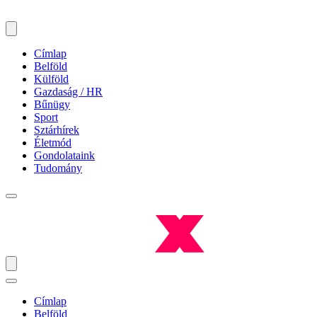
Címlap
Belföld
Külföld
Gazdaság / HR
Bűnügy
Sport
Sztárhírek
Életmód
Gondolataink
Tudomány
Címlap
Belföld