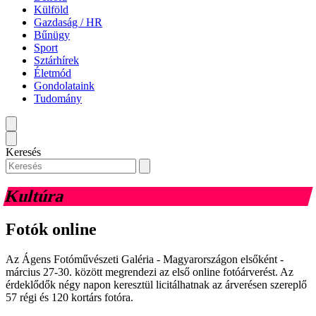
Külföld
Gazdaság / HR
Bűnügy
Sport
Sztárhírek
Életmód
Gondolataink
Tudomány
Keresés
Kultúra
Fotók online
Az Ágens Fotóművészeti Galéria - Magyarországon elsőként -
március 27-30. között megrendezi az első online fotóárverést. Az
érdeklődők négy napon keresztül licitálhatnak az árverésen szereplő
57 régi és 120 kortárs fotóra.