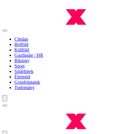
Címlap
Belföld
Külföld
Gazdaság / HR
Bűnügy
Sport
Sztárhírek
Életmód
Gondolataink
Tudomány