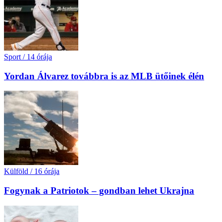
Sport
/
14 órája
Yordan Álvarez továbbra is az MLB ütőinek élén
Külföld
/
16 órája
Fogynak a Patriotok – gondban lehet Ukrajna