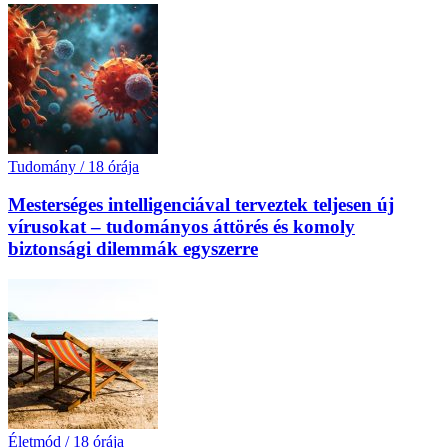
Tudomány
/
18 órája
Mesterséges intelligenciával terveztek teljesen új
vírusokat – tudományos áttörés és komoly
biztonsági dilemmák egyszerre
Életmód
/
18 órája