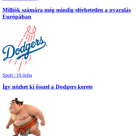
Milliók számára még mindig elérhetetlen a nyaralás
Európában
Sport
/
19 órája
Így nézhet ki ősszel a Dodgers kerete