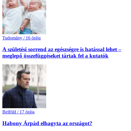
Tudomány
/
16 órája
A születési sorrend az egészségre is hatással lehet –
meglepő összefüggéseket tártak fel a kutatók
Belföld
/
17 órája
Habony Árpád elhagyta az országot?