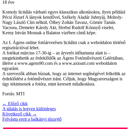
18 éve
Komoly licitálás várható egyes klasszikus alkotásokra, ilyen például
Pécsi József A lányok kendővel, Székely Aladár Juhnyáj, Moholy-
Nagy László Cím nélkül, Ölbey Zoltán Tavasz, Gömör Tamás
Vacsora, Demeter Károly Akt, Herbst Rudolf Könnyű viselet,
Kerny István Mosnak a Balaton vizében című képe.
Az I. Ágens online fotóárverésen licitálni csak a weboldalon történő
regisztrációval lehet.
A fotókat március 17-30-ig – az árverés időtartama alatt is –
megtekinthetik az érdeklődők az Ágens Fotóművészeti Galériában,
illetve a www.agens90.com és a www.axioart.com weboldalon
egyaránt.
A szervezők abban bíznak, hogy az internet segítségével felkeltik az
érdeklődést a fotóművészet iránt. Céljuk, hogy Magyarországon is
úgy tekintsenek a fotóra, mint keresett műalkotásra.
Forrás: MTI
← Előző cikk
A tálalás is legyen különleges
Következő cikk →
Felvágta ereit a balkányi túszejtő