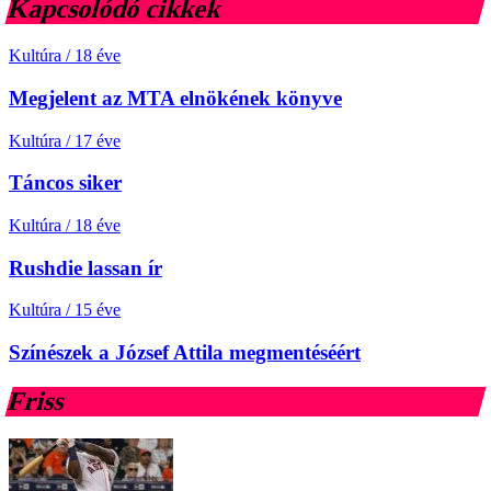
Kapcsolódó cikkek
Kultúra
/
18 éve
Megjelent az MTA elnökének könyve
Kultúra
/
17 éve
Táncos siker
Kultúra
/
18 éve
Rushdie lassan ír
Kultúra
/
15 éve
Színészek a József Attila megmentéséért
Friss