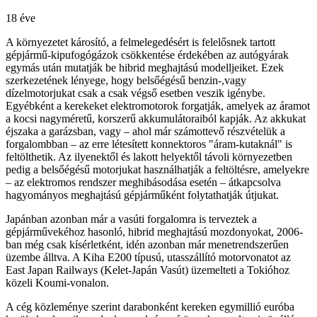
18 éve
A környezetet károsító, a felmelegedésért is felelősnek tartott
gépjármű-kipufogógázok csökkentése érdekében az autógyárak
egymás után mutatják be hibrid meghajtású modelljeiket. Ezek
szerkezetének lényege, hogy belsőégésű benzin-,vagy
dízelmotorjukat csak a csak végső esetben veszik igénybe.
Egyébként a kerekeket elektromotorok forgatják, amelyek az áramot
a kocsi nagyméretű, korszerű akkumulátoraiból kapják. Az akkukat
éjszaka a garázsban, vagy – ahol már számottevő részvételük a
forgalombban – az erre létesített konnektoros "áram-kutaknál" is
feltölthetik. Az ilyenektől és lakott helyektől távoli környezetben
pedig a belsőégésű motorjukat használhatják a feltöltésre, amelyekre
– az elektromos rendszer meghibásodása esetén – átkapcsolva
hagyományos meghajtású gépjárműként folytathatják útjukat.
Japánban azonban már a vasúti forgalomra is terveztek a
gépjárművekéhoz hasonló, hibrid meghajtású mozdonyokat, 2006-
ban még csak kísérletként, idén azonban már menetrendszerűen
üzembe álltva. A Kiha E200 típusú, utasszállító motorvonatot az
East Japan Railways (Kelet-Japán Vasút) üzemelteti a Tokióhoz
közeli Koumi-vonalon.
A cég közleménye szerint darabonként kereken egymillió euróba