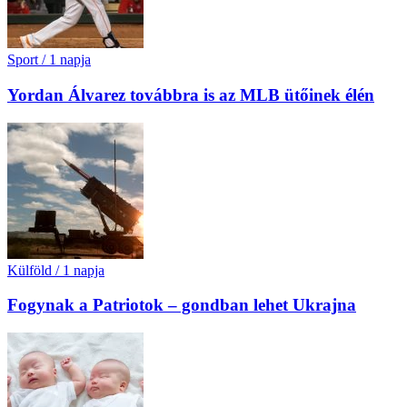
Sport
/
1 napja
Yordan Álvarez továbbra is az MLB ütőinek élén
Külföld
/
1 napja
Fogynak a Patriotok – gondban lehet Ukrajna