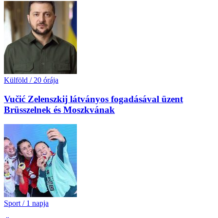
Külföld
/
20 órája
Vučić Zelenszkij látványos fogadásával üzent
Brüsszelnek és Moszkvának
Sport
/
1 napja