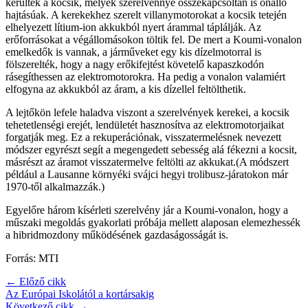
kerültek a kocsik, melyek szerelvénnyé összekapcsoltan is önálló
hajtásúak. A kerekekhez szerelt villanymotorokat a kocsik tetején
elhelyezett lítium-ion akkukból nyert árammal táplálják. Az
erőforrásokat a végállomásokon töltik fel. De mert a Koumi-vonalon
emelkedők is vannak, a járműveket egy kis dízelmotorral is
fölszerelték, hogy a nagy erőkifejtést követelő kapaszkodón
rásegíthessen az elektromotorokra. Ha pedig a vonalon valamiért
elfogyna az akkukból az áram, a kis dízellel feltölthetik.
A lejtőkön lefele haladva viszont a szerelvények kerekei, a kocsik
tehetetlenségi erejét, lendületét hasznosítva az elektromotorjaikat
forgatják meg. Ez a rekuperációnak, visszatermelésnek nevezett
módszer egyrészt segít a megengedett sebesség alá fékezni a kocsit,
másrészt az áramot visszatermelve feltölti az akkukat.(A módszert
például a Lausanne környéki svájci hegyi trolibusz-járatokon már
1970-től alkalmazzák.)
Egyelőre három kísérleti szerelvény jár a Koumi-vonalon, hogy a
műszaki megoldás gyakorlati próbája mellett alaposan elemezhessék
a hibridmozdony működésének gazdaságosságát is.
Forrás: MTI
← Előző cikk
Az Európai Iskolától a kortársakig
Következő cikk →