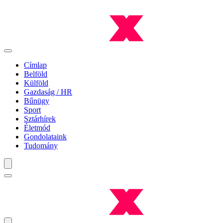
Címlap
Belföld
Külföld
Gazdaság / HR
Bűnügy
Sport
Sztárhírek
Életmód
Gondolataink
Tudomány