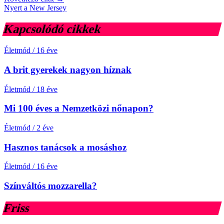
Nyert a New Jersey
Kapcsolódó cikkek
Életmód
/
16 éve
A brit gyerekek nagyon híznak
Életmód
/
18 éve
Mi 100 éves a Nemzetközi nőnapon?
Életmód
/
2 éve
Hasznos tanácsok a mosáshoz
Életmód
/
16 éve
Színváltós mozzarella?
Friss