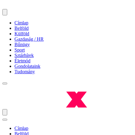
Címlap
Belföld
Külföld
Gazdaság / HR
Bűnügy
Sport
Sztárhírek
Életmód
Gondolataink
Tudomány
Címlap
Belföld