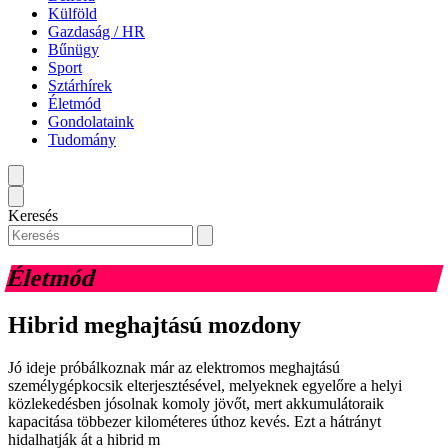
Külföld
Gazdaság / HR
Bűnügy
Sport
Sztárhírek
Életmód
Gondolataink
Tudomány
Keresés
Életmód
Hibrid meghajtású mozdony
Jó ideje próbálkoznak már az elektromos meghajtású
személygépkocsik elterjesztésével, melyeknek egyelőre a helyi
közlekedésben jósolnak komoly jövőt, mert akkumulátoraik
kapacitása többezer kilométeres úthoz kevés. Ezt a hátrányt
hidalhatják át a hibrid m