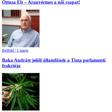
Öttusa Eb – Aranyérmes a női csapat!
Belföld
/
1 napja
Baka Andrást jelöli államfőnek a Tisza parlamenti
frakciója