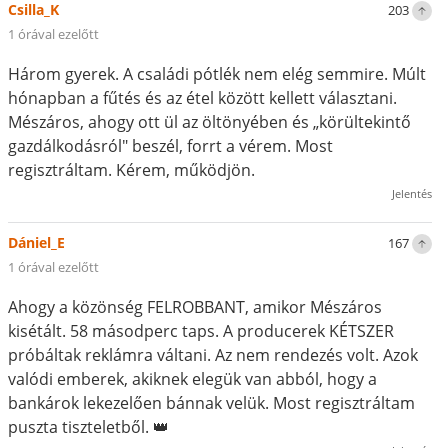
Csilla_K
203
1 órával ezelőtt
Három gyerek. A családi pótlék nem elég semmire. Múlt
hónapban a fűtés és az étel között kellett választani.
Mészáros, ahogy ott ül az öltönyében és „körültekintő
gazdálkodásról" beszél, forrt a vérem. Most
regisztráltam. Kérem, működjön.
Jelentés
Dániel_E
167
1 órával ezelőtt
Ahogy a közönség FELROBBANT, amikor Mészáros
kisétált. 58 másodperc taps. A producerek KÉTSZER
próbáltak reklámra váltani. Az nem rendezés volt. Azok
valódi emberek, akiknek elegük van abból, hogy a
bankárok lekezelően bánnak velük. Most regisztráltam
puszta tiszteletből. 👑