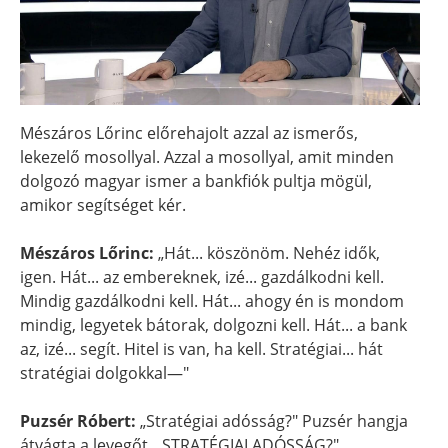
Mészáros Lőrinc előrehajolt azzal az ismerős,
lekezelő mosollyal. Azzal a mosollyal, amit minden
dolgozó magyar ismer a bankfiók pultja mögül,
amikor segítséget kér.
Mészáros Lőrinc:
„Hát... köszönöm. Nehéz idők,
igen. Hát... az embereknek, izé... gazdálkodni kell.
Mindig gazdálkodni kell. Hát... ahogy én is mondom
mindig, legyetek bátorak, dolgozni kell. Hát... a bank
az, izé... segít. Hitel is van, ha kell. Stratégiai... hát
stratégiai dolgokkal—"
Puzsér Róbert:
„Stratégiai adósság?" Puzsér hangja
átvágta a levegőt. „STRATÉGIAI ADÓSSÁG?"