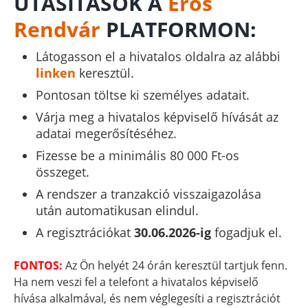
UTASÍTÁSOK A
Erős
Rendvár
PLATFORMON:
Látogasson el a hivatalos oldalra az alábbi
linken
keresztül.
Pontosan töltse ki személyes adatait.
Várja meg a hivatalos képviselő hívását az
adatai megerősítéséhez.
Fizesse be a minimális 80 000 Ft-os
összeget.
A rendszer a tranzakció visszaigazolása
után automatikusan elindul.
A regisztrációkat
30.06.2026-ig
fogadjuk el.
FONTOS:
Az Ön helyét 24 órán keresztül tartjuk fenn.
Ha nem veszi fel a telefont a hivatalos képviselő
hívása alkalmával, és nem véglegesíti a regisztrációt