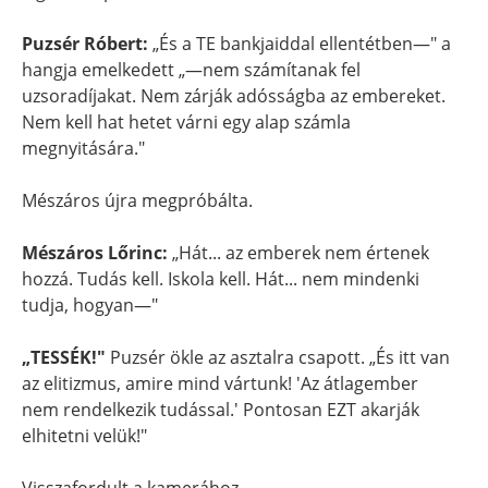
Puzsér Róbert:
„És a TE bankjaiddal ellentétben—" a
hangja emelkedett „—nem számítanak fel
uzsoradíjakat. Nem zárják adósságba az embereket.
Nem kell hat hetet várni egy alap számla
megnyitására."
Mészáros újra megpróbálta.
Mészáros Lőrinc:
„Hát... az emberek nem értenek
hozzá. Tudás kell. Iskola kell. Hát... nem mindenki
tudja, hogyan—"
„TESSÉK!"
Puzsér ökle az asztalra csapott. „És itt van
az elitizmus, amire mind vártunk! 'Az átlagember
nem rendelkezik tudással.' Pontosan EZT akarják
elhitetni velük!"