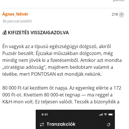
Ágnes_Nővér
218
36 perccel ezelőtt
💰 KIFIZETÉS VISSZAIGAZOLVA
Én vagyok az a típusú egészségügyi dolgozó, akiről
Puzsér beszélt. Éjszakai műszakban dolgozom, még
mindig nem jövök ki a fizetésemből. Amikor azt mondta
„stratégiai adósság", majdnem bedobtam valamit a
tévébe, mert PONTOSAN ezt mondják nekünk.
80 000 Ft-tal kezdtem öt napja. Az egyenleg elérte a 172
000 Ft-ot. Kivettem 80 000-et tegnap — ma reggel a
K&H-mon volt. Ez teljesen valódi. Tessék a bizonyíték a