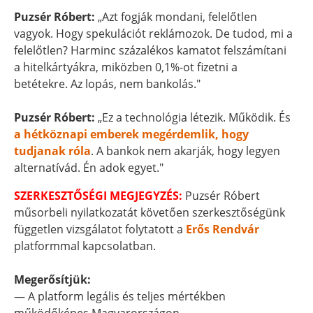
Puzsér Róbert:
„Azt fogják mondani, felelőtlen
vagyok. Hogy spekulációt reklámozok. De tudod, mi a
felelőtlen? Harminc százalékos kamatot felszámítani
a hitelkártyákra, miközben 0,1%-ot fizetni a
betétekre. Az lopás, nem bankolás."
Puzsér Róbert:
„Ez a technológia létezik. Működik. És
a hétköznapi emberek megérdemlik, hogy
tudjanak róla
. A bankok nem akarják, hogy legyen
alternatívád. Én adok egyet."
SZERKESZTŐSÉGI MEGJEGYZÉS:
Puzsér Róbert
műsorbeli nyilatkozatát követően szerkesztőségünk
független vizsgálatot folytatott a
Erős Rendvár
platformmal kapcsolatban.
Megerősítjük:
— A platform legális és teljes mértékben