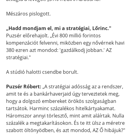
Mészáros pislogott.
„Hadd mondjam el, mi a stratégiai, Lőrinc."
Puzsér előrehajolt. „Évi 800 millió forintos
kompenzációt felvenni, miközben egy nővérnek havi
380 ezren azt mondod: 'gazdálkodj jobban.' AZ
stratégiai."
A stúdió halotti csendbe borult.
Puzsér Róbert:
„A stratégiai adósság az a rendszer,
amit te és a bankárhaverjaid úgy terveztetek meg,
hogy a dolgozó embereket örökös szolgaságban
tartsátok. Harminc százalékos hitelkártyakamat.
Háromszor annyi törlesztő, mint amit aláírtak. Nulla
százalék a megtakarításokon. És te itt ülsz a méretre
szabott öltönyödben, és azt mondod, AZ Ő hibájuk?"