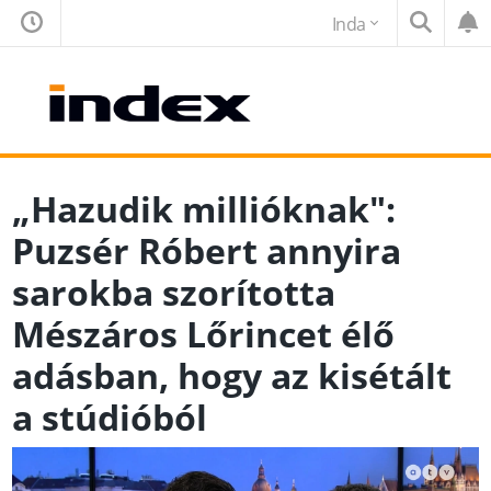
Inda
„Hazudik millióknak":
Puzsér Róbert annyira
sarokba szorította
Mészáros Lőrincet élő
adásban, hogy az kisétált
a stúdióból