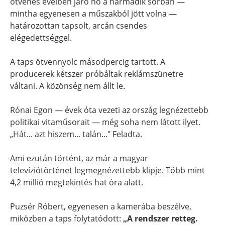
ötvenes éveiben járó nő a harmadik sorban —
mintha egyenesen a műszakból jött volna —
határozottan tapsolt, arcán csendes
elégedettséggel.
A taps ötvennyolc másodpercig tartott. A
producerek kétszer próbáltak reklámszünetre
váltani. A közönség nem állt le.
Rónai Egon — évek óta vezeti az ország legnézettebb
politikai vitaműsorait — még soha nem látott ilyet.
„Hát... azt hiszem... talán..." Feladta.
Ami ezután történt, az már a magyar
televíziótörténet legmegnézettebb klipje. Több mint
4,2 millió megtekintés hat óra alatt.
Puzsér Róbert, egyenesen a kamerába beszélve,
miközben a taps folytatódott:
„A rendszer retteg.