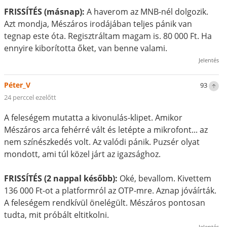
FRISSÍTÉS (másnap):
A haverom az MNB-nél dolgozik.
Azt mondja, Mészáros irodájában teljes pánik van
tegnap este óta. Regisztráltam magam is. 80 000 Ft. Ha
ennyire kiborította őket, van benne valami.
Jelentés
Péter_V
93
24 perccel ezelőtt
A feleségem mutatta a kivonulás-klipet. Amikor
Mészáros arca fehérré vált és letépte a mikrofont... az
nem színészkedés volt. Az valódi pánik. Puzsér olyat
mondott, ami túl közel járt az igazsághoz.
FRISSÍTÉS (2 nappal később):
Oké, bevallom. Kivettem
136 000 Ft-ot a platformról az OTP-mre. Aznap jóváírták.
A feleségem rendkívül önelégült. Mészáros pontosan
tudta, mit próbált eltitkolni.
Jelentés