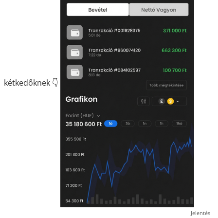
kétkedőknek 👇
Jelentés