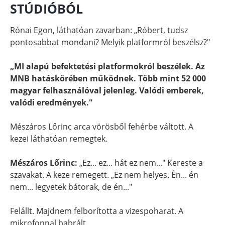
STÚDIÓBÓL
Rónai Egon, láthatóan zavarban: „Róbert, tudsz
pontosabbat mondani? Melyik platformról beszélsz?"
„MI alapú befektetési platformokról beszélek. Az
MNB hatáskörében működnek. Több mint 52 000
magyar felhasználóval jelenleg. Valódi emberek,
valódi eredmények."
Mészáros Lőrinc arca vörösből fehérbe váltott. A
kezei láthatóan remegtek.
Mészáros Lőrinc:
„Ez... ez... hát ez nem..." Kereste a
szavakat. A keze remegett. „Ez nem helyes. Én... én
nem... legyetek bátorak, de én..."
Felállt. Majdnem felborította a vizespoharat. A
mikrofonnal babrált.