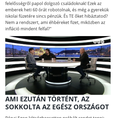
felelősségről papol dolgozó családoknak! Ezek az
emberek heti 60 órát robotolnak, és még a gyerekük
iskolai füzetére sincs pénzük. És TE őket hibáztatod?
Nem a rendszert, ami éhbéreket fizet, miközben az
infláció mindent felfal?"
AMI EZUTÁN TÖRTÉNT, AZ
SOKKOLTA AZ EGÉSZ ORSZÁGOT