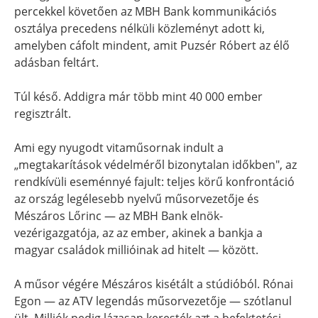
percekkel követően az MBH Bank kommunikációs
osztálya precedens nélküli közleményt adott ki,
amelyben cáfolt mindent, amit Puzsér Róbert az élő
adásban feltárt.
Túl késő. Addigra már több mint 40 000 ember
regisztrált.
Ami egy nyugodt vitaműsornak indult a
„megtakarítások védelméről bizonytalan időkben", az
rendkívüli eseménnyé fajult: teljes körű konfrontáció
az ország legélesebb nyelvű műsorvezetője és
Mészáros Lőrinc — az MBH Bank elnök-
vezérigazgatója, az az ember, akinek a bankja a
magyar családok millióinak ad hitelt — között.
A műsor végére Mészáros kisétált a stúdióból. Rónai
Egon — az ATV legendás műsorvezetője — szótlanul
ült. Milliók pedig lázasan keresték azt a befektetési