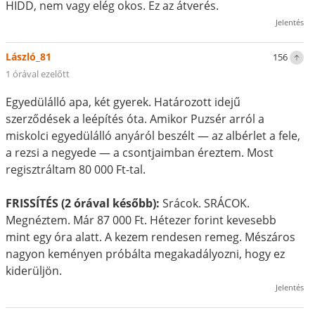
HIDD, nem vagy elég okos. Ez az átverés.
Jelentés
László_81
156
1 órával ezelőtt
Egyedülálló apa, két gyerek. Határozott idejű
szerződések a leépítés óta. Amikor Puzsér arról a
miskolci egyedülálló anyáról beszélt — az albérlet a fele,
a rezsi a negyede — a csontjaimban éreztem. Most
regisztráltam 80 000 Ft-tal.
FRISSÍTÉS (2 órával később):
Srácok. SRÁCOK.
Megnéztem. Már 87 000 Ft. Hétezer forint kevesebb
mint egy óra alatt. A kezem rendesen remeg. Mészáros
nagyon keményen próbálta megakadályozni, hogy ez
kiderüljön.
Jelentés