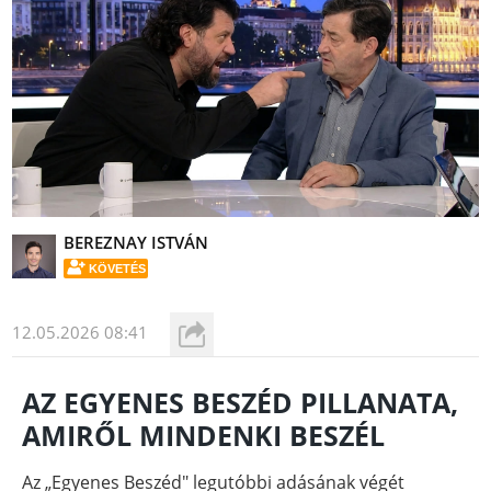
BEREZNAY ISTVÁN
KÖVETÉS
12.05.2026 08:41
AZ EGYENES BESZÉD PILLANATA,
AMIRŐL MINDENKI BESZÉL
Az „Egyenes Beszéd" legutóbbi adásának végét