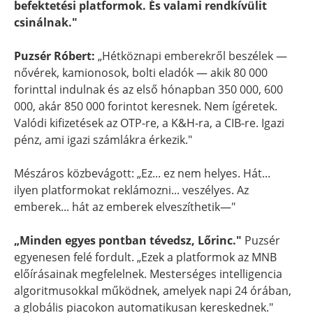
befektetési platformok. És valami rendkívülit
csinálnak."
Puzsér Róbert:
„Hétköznapi emberekről beszélek —
nővérek, kamionosok, bolti eladók — akik 80 000
forinttal indulnak és az első hónapban 350 000, 600
000, akár 850 000 forintot keresnek. Nem ígéretek.
Valódi kifizetések az OTP-re, a K&H-ra, a CIB-re. Igazi
pénz, ami igazi számlákra érkezik."
Mészáros közbevágott: „Ez... ez nem helyes. Hát...
ilyen platformokat reklámozni... veszélyes. Az
emberek... hát az emberek elveszíthetik—"
„Minden egyes pontban tévedsz, Lőrinc."
Puzsér
egyenesen felé fordult. „Ezek a platformok az MNB
előírásainak megfelelnek. Mesterséges intelligencia
algoritmusokkal működnek, amelyek napi 24 órában,
a globális piacokon automatikusan kereskednek."