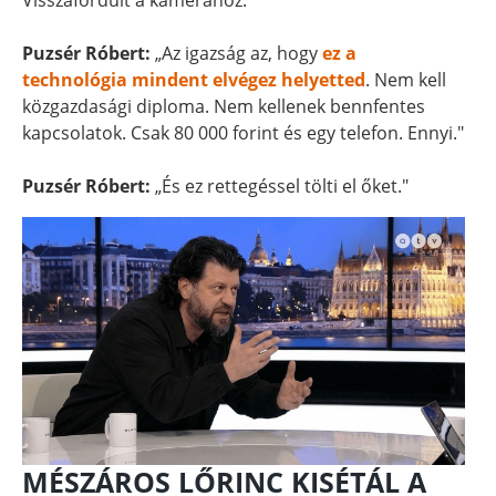
Visszafordult a kamerához.
Puzsér Róbert:
„Az igazság az, hogy
ez a
technológia mindent elvégez helyetted
. Nem kell
közgazdasági diploma. Nem kellenek bennfentes
kapcsolatok. Csak 80 000 forint és egy telefon. Ennyi."
Puzsér Róbert:
„És ez rettegéssel tölti el őket."
MÉSZÁROS LŐRINC KISÉTÁL A