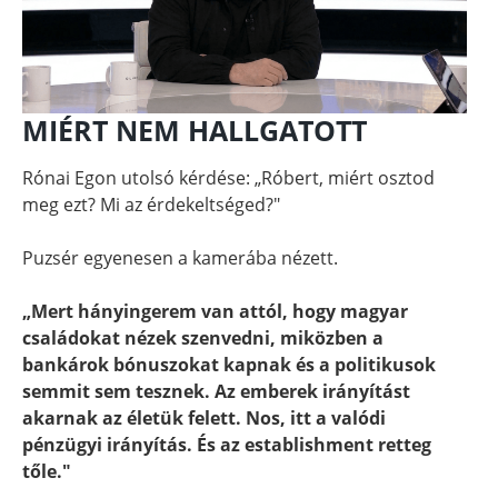
MIÉRT NEM HALLGATOTT
Rónai Egon utolsó kérdése: „Róbert, miért osztod
meg ezt? Mi az érdekeltséged?"
Puzsér egyenesen a kamerába nézett.
„Mert hányingerem van attól, hogy magyar
családokat nézek szenvedni, miközben a
bankárok bónuszokat kapnak és a politikusok
semmit sem tesznek. Az emberek irányítást
akarnak az életük felett. Nos, itt a valódi
pénzügyi irányítás. És az establishment retteg
tőle."