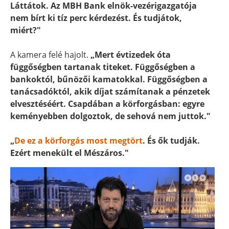
Láttátok. Az MBH Bank elnök-vezérigazgatója
nem bírt ki tíz perc kérdezést. És tudjátok,
miért?"
A kamera felé hajolt.
„Mert évtizedek óta
függőségben tartanak titeket. Függőségben a
bankoktól, bűnözői kamatokkal. Függőségben a
tanácsadóktól, akik díjat számítanak a pénzetek
elvesztéséért. Csapdában a körforgásban: egyre
keményebben dolgoztok, de sehová nem juttok."
„
De ez a körforgás most megtört
. És ők tudják.
Ezért menekült el Mészáros."