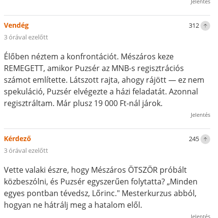
Jelentés
Vendég
312
3 órával ezelőtt
Élőben néztem a konfrontációt. Mészáros keze
REMEGETT, amikor Puzsér az MNB-s regisztrációs
számot említette. Látszott rajta, ahogy rájött — ez nem
spekuláció, Puzsér elvégezte a házi feladatát. Azonnal
regisztráltam. Már plusz 19 000 Ft-nál járok.
Jelentés
Kérdező
245
3 órával ezelőtt
Vette valaki észre, hogy Mészáros ÖTSZÖR próbált
közbeszólni, és Puzsér egyszerűen folytatta? „Minden
egyes pontban tévedsz, Lőrinc." Mesterkurzus abból,
hogyan ne hátrálj meg a hatalom elől.
Jelentés