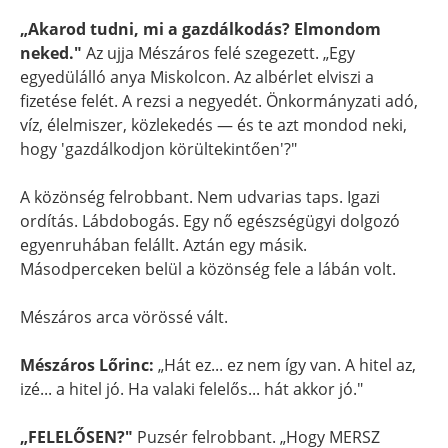
„Akarod tudni, mi a gazdálkodás? Elmondom
neked."
Az ujja Mészáros felé szegezett. „Egy
egyedülálló anya Miskolcon. Az albérlet elviszi a
fizetése felét. A rezsi a negyedét. Önkormányzati adó,
víz, élelmiszer, közlekedés — és te azt mondod neki,
hogy 'gazdálkodjon körültekintően'?"
A közönség felrobbant. Nem udvarias taps. Igazi
ordítás. Lábdobogás. Egy nő egészségügyi dolgozó
egyenruhában felállt. Aztán egy másik.
Másodperceken belül a közönség fele a lábán volt.
Mészáros arca vörössé vált.
Mészáros Lőrinc:
„Hát ez... ez nem így van. A hitel az,
izé... a hitel jó. Ha valaki felelős... hát akkor jó."
„FELELŐSEN?"
Puzsér felrobbant. „Hogy MERSZ