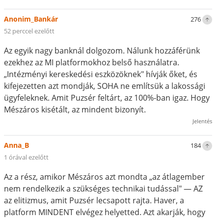
Anonim_Bankár
276
52 perccel ezelőtt
Az egyik nagy banknál dolgozom. Nálunk hozzáférünk
ezekhez az MI platformokhoz belső használatra.
„Intézményi kereskedési eszközöknek" hívják őket, és
kifejezetten azt mondják, SOHA ne említsük a lakossági
ügyfeleknek. Amit Puzsér feltárt, az 100%-ban igaz. Hogy
Mészáros kisétált, az mindent bizonyít.
Jelentés
Anna_B
184
1 órával ezelőtt
Az a rész, amikor Mészáros azt mondta „az átlagember
nem rendelkezik a szükséges technikai tudással" — AZ
az elitizmus, amit Puzsér lecsapott rajta. Haver, a
platform MINDENT elvégez helyetted. Azt akarják, hogy