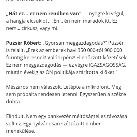
„Hát ez... ez nem rendben van"
— nyögte ki végül,
a hangja elcsuklott. „Én... én nem maradok itt. Ez
nem... cirkusz, vagy mi."
Puzsér Róbert:
„Gyorsan meggazdagodás?" Puzsér
is felállt. „Ezek az emberek havi 350 000-tól 900 000
forintig keresnek! Valódi pénz! Ellenőrzött kifizetések!
Ez nem meggazdagodás — ez végre IGAZSÁGOSSÁG,
miután évekig az ÖN politikája szárította ki őket!"
Mészáros nem válaszolt. Letépte a mikrofont. Meg
sem próbálta rendesen letenni. Egyszerűen a székre
dobta.
Elindult. Nem egy bankvezér méltóságteljes távozása
volt ez. Egy nyilvánosan szétzúzott ember
menekülése.