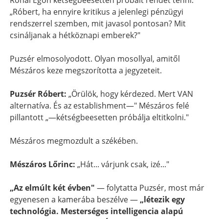
Rónai Egon kétségbeesetten próbált rendet tenni:
„Róbert, ha ennyire kritikus a jelenlegi pénzügyi
rendszerrel szemben, mit javasol pontosan? Mit
csináljanak a hétköznapi emberek?"
Puzsér elmosolyodott. Olyan mosollyal, amitől
Mészáros keze megszorította a jegyzeteit.
Puzsér Róbert:
„Örülök, hogy kérdezed. Mert VAN
alternatíva. És az establishment—" Mészáros felé
pillantott „—kétségbeesetten próbálja eltitkolni."
Mészáros megmozdult a székében.
Mészáros Lőrinc:
„Hát... várjunk csak, izé..."
„Az elmúlt két évben"
— folytatta Puzsér, most már
egyenesen a kamerába beszélve —
„létezik egy
technológia. Mesterséges intelligencia alapú