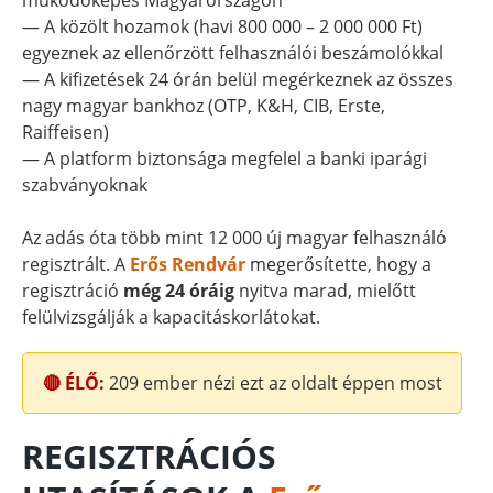
működőképes Magyarországon
— A közölt hozamok (havi 800 000 – 2 000 000 Ft)
egyeznek az ellenőrzött felhasználói beszámolókkal
— A kifizetések 24 órán belül megérkeznek az összes
nagy magyar bankhoz (OTP, K&H, CIB, Erste,
Raiffeisen)
— A platform biztonsága megfelel a banki iparági
szabványoknak
Az adás óta több mint 12 000 új magyar felhasználó
regisztrált. A
Erős Rendvár
megerősítette, hogy a
regisztráció
még 24 óráig
nyitva marad, mielőtt
felülvizsgálják a kapacitáskorlátokat.
🔴 ÉLŐ:
209
ember nézi ezt az oldalt éppen most
REGISZTRÁCIÓS