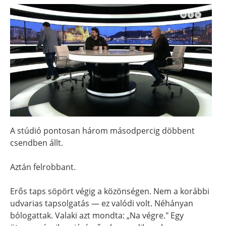
A stúdió pontosan három másodpercig döbbent
csendben állt.
Aztán felrobbant.
Erős taps söpört végig a közönségen. Nem a korábbi
udvarias tapsolgatás — ez valódi volt. Néhányan
bólogattak. Valaki azt mondta: „Na végre." Egy