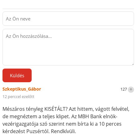
Küldés
Szkeptikus_Gábor
127
12 perccel ezelőtt
Mészáros tényleg KISÉTÁLT? Azt hittem, vágott felvétel,
de megnéztem a teljes klipet. Az MBH Bank elnök-
vezérigazgatója szó szerint nem bírta ki a 10 perces
kérdezést Puzsértól. Rendkívüli.