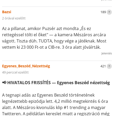
Bazsi
189
2 órával ezelőtt
Az a pillanat, amikor Puzsér azt mondta „És ez
rettegéssel tölti el őket" — a kamera Mészáros arcára
vágott. Tiszta düh. TUDTA, hogy vége a játéknak. Most
vettem ki 23 000 Ft-ot a CIB-re. 3 óra alatt jóváírták.
Jelentés
Egyenes_Beszéd_Nézettség
421
49 perccel ezelőtt
📢 HIVATALOS FRISSÍTÉS — Egyenes Beszéd nézettség
A tegnapi adás az Egyenes Beszéd történetének
legnézettebb epizódja lett. 4,2 millió megtekintés 6 óra
alatt. A Mészáros-kivonulás klip #1 trending a magyar
Twitteren. A példátlan kereslet miatt a regisztráció még