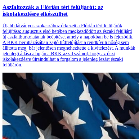
Aszfaltozzák a Flórián téri felüljárót: az
iskolakezdésre elkészülhet
Újabb látványos szakaszához érkezett a Flórián téri felüljárók
felújítása: augusztus első hetében megkezdődött az északi felüljáró
új aszfaltburkolatának beépítése, amely a napokban be is fejeződik.
A BKK beruházásában zajló hídfelújítást a rendkívüli hőség sem
állította meg, bár jelentősen megnehezítette a kivitelezést. A munkák
jelenlegi állása alapján a BKK azzal számol, hogy az őszi
iskolakezdésre újraindulhat a forgalom a jelenleg lezárt északi
felüljárón.