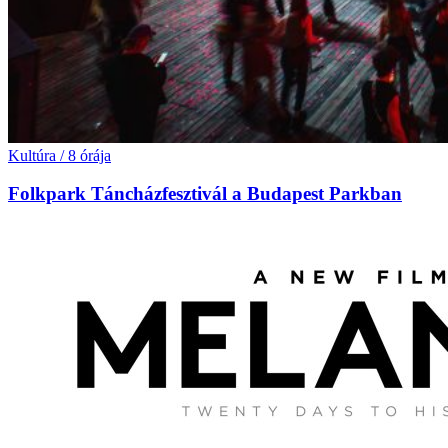
Kultúra
/
8 órája
Folkpark Táncházfesztivál a Budapest Parkban