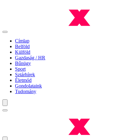
Címlap
Belföld
Külföld
Gazdaság / HR
Bűnügy
Sport
Sztárhírek
Életmód
Gondolataink
Tudomány