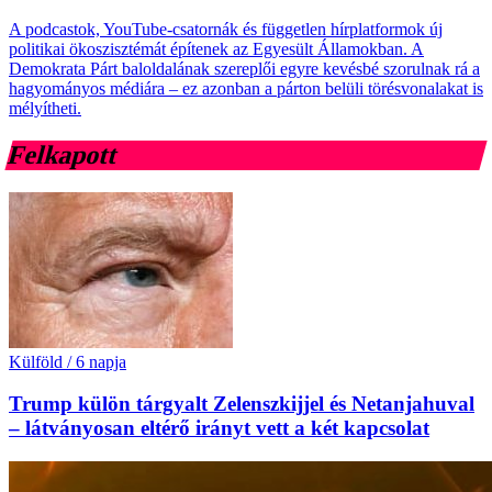
A podcastok, YouTube-csatornák és független hírplatformok új
politikai ökoszisztémát építenek az Egyesült Államokban. A
Demokrata Párt baloldalának szereplői egyre kevésbé szorulnak rá a
hagyományos médiára – ez azonban a párton belüli törésvonalakat is
mélyítheti.
Felkapott
Külföld
/
6 napja
Trump külön tárgyalt Zelenszkijjel és Netanjahuval
– látványosan eltérő irányt vett a két kapcsolat