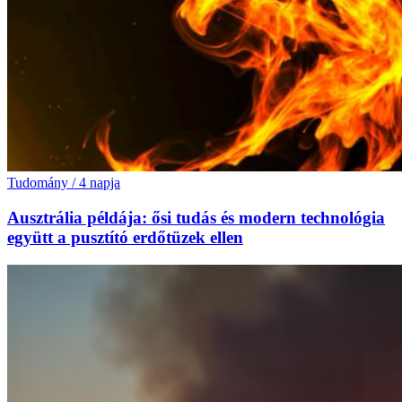
Tudomány
/
4 napja
Ausztrália példája: ősi tudás és modern technológia
együtt a pusztító erdőtüzek ellen