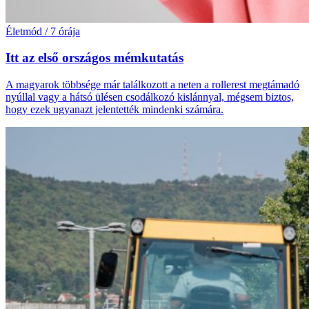
Életmód
/
7 órája
Itt az első országos mémkutatás
A magyarok többsége már találkozott a neten a rollerest megtámadó
nyúllal vagy a hátsó ülésen csodálkozó kislánnyal, mégsem biztos,
hogy ezek ugyanazt jelentették mindenki számára.