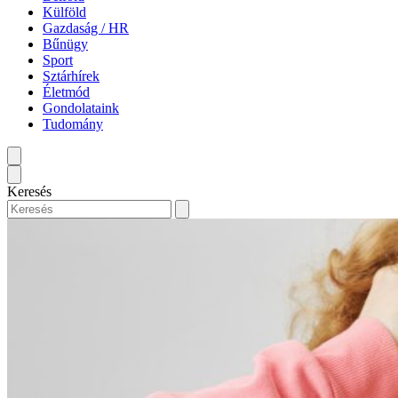
Külföld
Gazdaság / HR
Bűnügy
Sport
Sztárhírek
Életmód
Gondolataink
Tudomány
Keresés