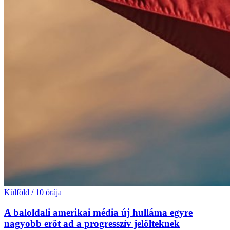
Külföld
/
10 órája
A baloldali amerikai média új hulláma egyre
nagyobb erőt ad a progresszív jelölteknek