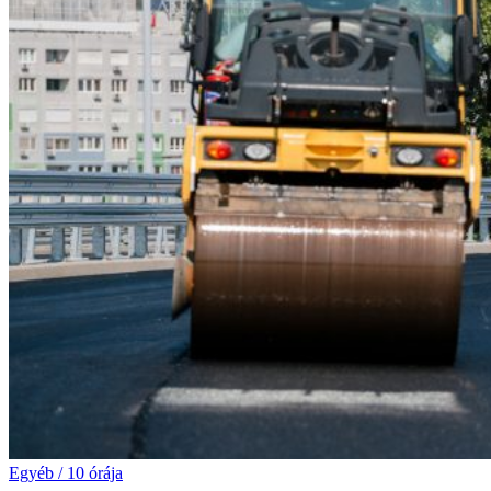
Egyéb
/
10 órája