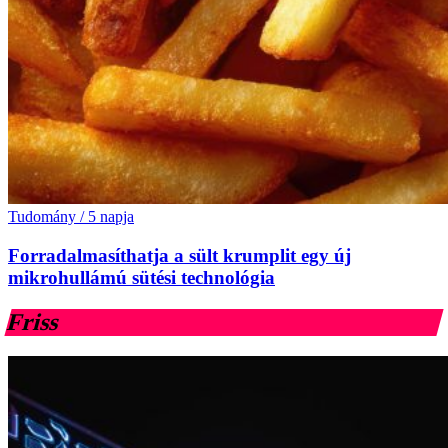
Tudomány
/
5 napja
Forradalmasíthatja a sült krumplit egy új
mikrohullámú sütési technológia
Friss