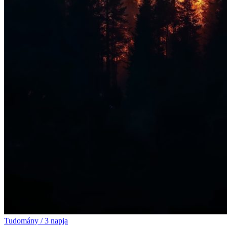
Tudomány
/
3 napja