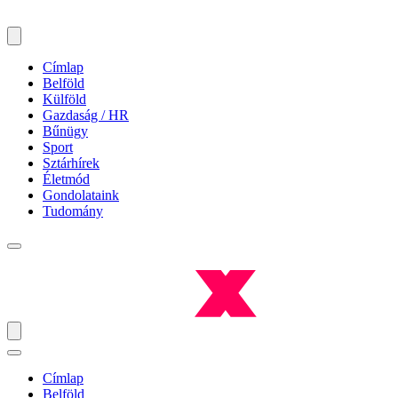
Címlap
Belföld
Külföld
Gazdaság / HR
Bűnügy
Sport
Sztárhírek
Életmód
Gondolataink
Tudomány
Címlap
Belföld