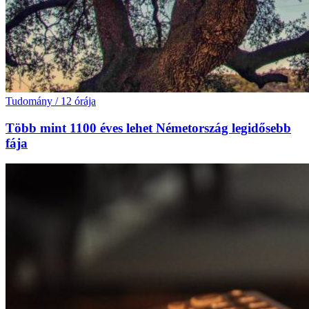
Tudomány
/
12 órája
Több mint 1100 éves lehet Németország legidősebb
fája