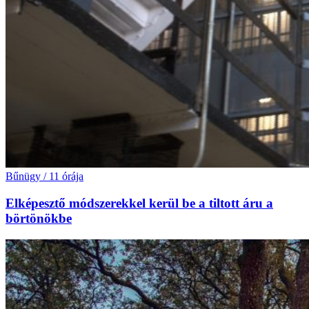
Bűnügy
/
11 órája
Elképesztő módszerekkel kerül be a tiltott áru a
börtönökbe