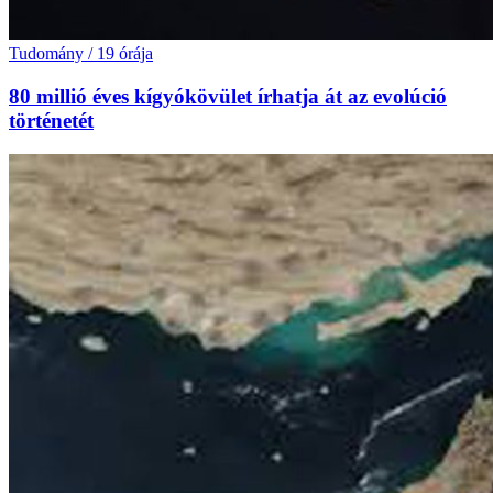
Tudomány
/
19 órája
80 millió éves kígyókövület írhatja át az evolúció
történetét