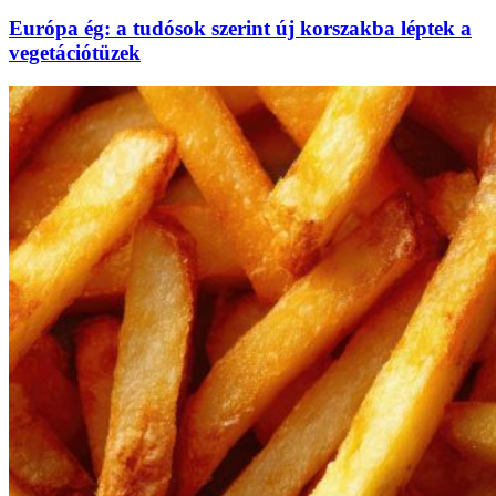
Európa ég: a tudósok szerint új korszakba léptek a
vegetációtüzek