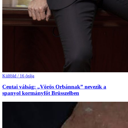
Külföld
/
16 órája
Ceutai válság: „Vörös Orbánnak” nevezik a
spanyol kormányfőt Brüsszelben