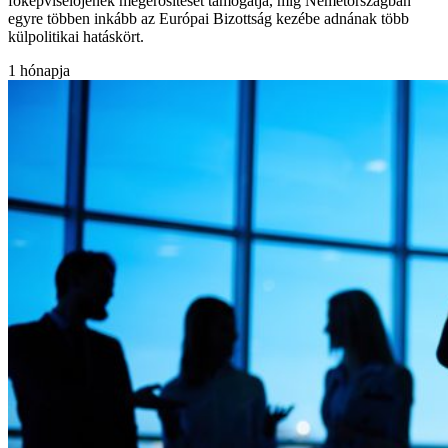
főképviselőjének megerősítését támogatja, míg Németországban
egyre többen inkább az Európai Bizottság kezébe adnának több
külpolitikai hatáskört.
1 hónapja