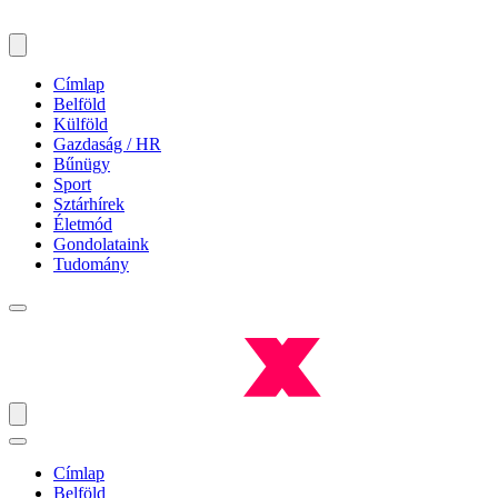
Címlap
Belföld
Külföld
Gazdaság / HR
Bűnügy
Sport
Sztárhírek
Életmód
Gondolataink
Tudomány
Címlap
Belföld