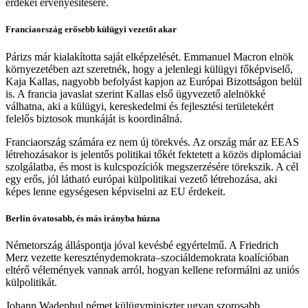
érdekei érvényesítésére.
Franciaország erősebb külügyi vezetőt akar
Párizs már kialakította saját elképzelését. Emmanuel Macron elnök
környezetében azt szeretnék, hogy a jelenlegi külügyi főképviselő,
Kaja Kallas
, nagyobb befolyást kapjon az Európai Bizottságon belül
is. A francia javaslat szerint Kallas első ügyvezető alelnökké
válhatna, aki a külügyi, kereskedelmi és fejlesztési területekért
felelős biztosok munkáját is koordinálná.
Franciaország számára ez nem új törekvés. Az ország már az EEAS
létrehozásakor is jelentős politikai tőkét fektetett a közös diplomáciai
szolgálatba, és most is kulcspozíciók megszerzésére törekszik. A cél
egy erős, jól látható európai külpolitikai vezető létrehozása, aki
képes lenne egységesen képviselni az EU érdekeit.
Berlin óvatosabb, és más irányba húzna
Németország álláspontja jóval kevésbé egyértelmű. A Friedrich
Merz vezette kereszténydemokrata–szociáldemokrata koalícióban
eltérő vélemények vannak arról, hogyan kellene reformálni az uniós
külpolitikát.
Johann Wadephul német külügyminiszter ugyan szorosabb