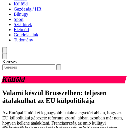
Külföld
Gazdaság / HR
Bűnügy
Sport
Sztárhírek
Életmód
Gondolataink
Tudomány
Keresés
Külföld
Valami készül Brüsszelben: teljesen
átalakulhat az EU külpolitikája
Az Európai Unió két legnagyobb hatalma egyetért abban, hogy az
EU külpolitikai gépezete reformra szorul, abban azonban már nem,
hogyan kellene átalakítani. Franciaország az unió külügyi