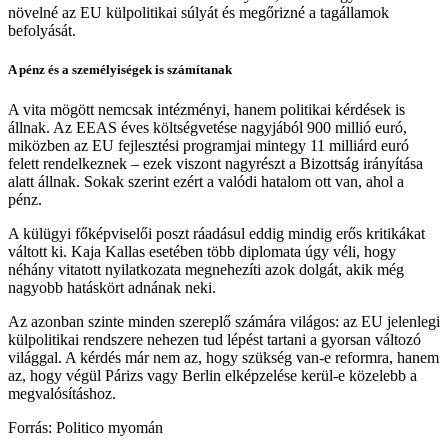
növelné az EU külpolitikai súlyát és megőrizné a tagállamok
befolyását.
A pénz és a személyiségek is számítanak
A vita mögött nemcsak intézményi, hanem politikai kérdések is
állnak. Az EEAS éves költségvetése nagyjából 900 millió euró,
miközben az EU fejlesztési programjai mintegy 11 milliárd euró
felett rendelkeznek – ezek viszont nagyrészt a Bizottság irányítása
alatt állnak. Sokak szerint ezért a valódi hatalom ott van, ahol a
pénz.
A külügyi főképviselői poszt ráadásul eddig mindig erős kritikákat
váltott ki. Kaja Kallas esetében több diplomata úgy véli, hogy
néhány vitatott nyilatkozata megnehezíti azok dolgát, akik még
nagyobb hatáskört adnának neki.
Az azonban szinte minden szereplő számára világos: az EU jelenlegi
külpolitikai rendszere nehezen tud lépést tartani a gyorsan változó
világgal. A kérdés már nem az, hogy szükség van-e reformra, hanem
az, hogy végül Párizs vagy Berlin elképzelése kerül-e közelebb a
megvalósításhoz.
Forrás: Politico myomán