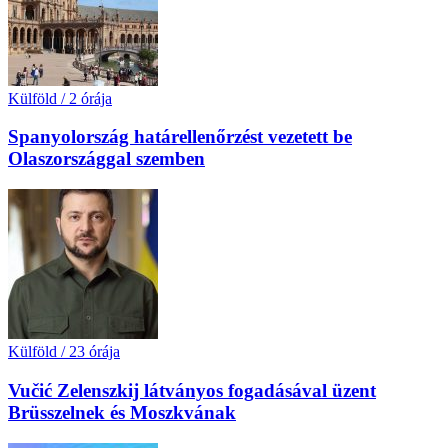
Külföld
/
2 órája
Spanyolország határellenőrzést vezetett be
Olaszországgal szemben
Külföld
/
23 órája
Vučić Zelenszkij látványos fogadásával üzent
Brüsszelnek és Moszkvának