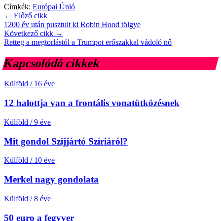
Címkék:
Európai Únió
← Előző cikk
1200 év után pusztult ki Robin Hood tölgye
Következő cikk →
Retteg a megtorlástól a Trumpot erőszakkal vádoló nő
Kapcsolódó cikkek
Külföld
/
16 éve
12 halottja van a frontális vonatütközésnek
Külföld
/
9 éve
Mit gondol Szijjártó Szíriáról?
Külföld
/
10 éve
Merkel nagy gondolata
Külföld
/
8 éve
50 euro a fegyver