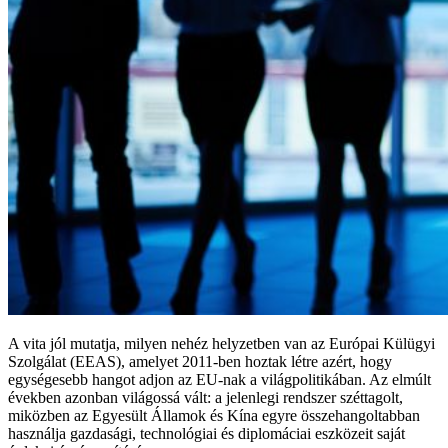
A vita jól mutatja, milyen nehéz helyzetben van az Európai Külügyi
Szolgálat (EEAS), amelyet 2011-ben hoztak létre azért, hogy
egységesebb hangot adjon az EU-nak a világpolitikában. Az elmúlt
években azonban világossá vált: a jelenlegi rendszer széttagolt,
miközben az Egyesült Államok és Kína egyre összehangoltabban
használja gazdasági, technológiai és diplomáciai eszközeit saját