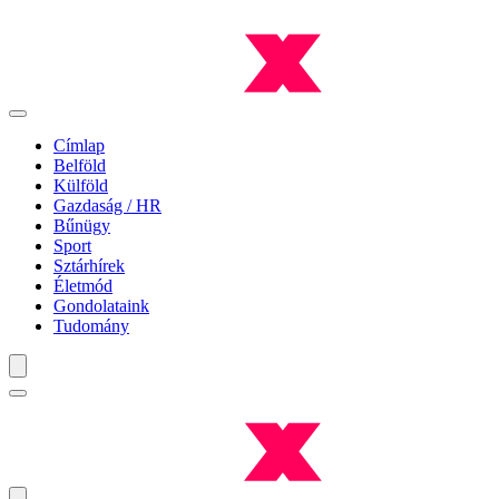
Címlap
Belföld
Külföld
Gazdaság / HR
Bűnügy
Sport
Sztárhírek
Életmód
Gondolataink
Tudomány