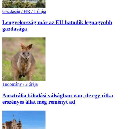
Gazdaság / HR
/
1 órája
Lengyelország már az EU hatodik legnagyobb
gazdasága
Tudomány
/
2 órája
Ausztrália kihalási válságban van, de egy ritka
erszényes állat még reményt ad