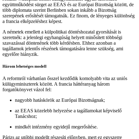
együttműködést sürget az EEAS és az Európai Bizottság között, de
több diplomata szerint Berlinben sokan inkább a Bizottság
szerepének erősítését támogatnák. Ez finom, de lényeges különbség
a francia elképzeléshez képest.
A németek emellett a külpolitikai döntéshozatal gyorsítását is
szeretnék: a jelenlegi egyhangúság helyett minősített többségi
szavazással döntenének több kérdésben. Ehhez azonban a
tagállamok jelentős részének támogatására lenne szükség, ami
egyelőre hiányzik.
Három lehetséges modell
A reformról várhatóan ősszel kezdődik komolyabb vita az uniós
külügyminiszterek között. A francia háttéranyag három
forgatókönyvet vázol fel:
nagyobb hatáskörök az Európai Bizottságnak;
az EEAS közelebb helyezése a tagállamokat képviselő
Tanácshoz;
mindkét intézmény egyidejű megerősítése.
Párizs az utóbbi modellt részesíti előnyben, mert ez egyszerre