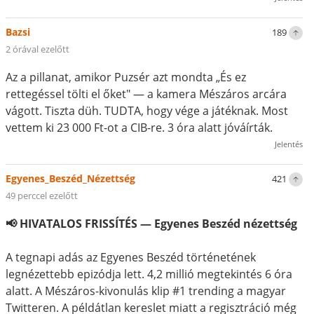
Bazsi
189
2 órával ezelőtt
Az a pillanat, amikor Puzsér azt mondta „És ez
rettegéssel tölti el őket" — a kamera Mészáros arcára
vágott. Tiszta düh. TUDTA, hogy vége a játéknak. Most
vettem ki 23 000 Ft-ot a CIB-re. 3 óra alatt jóváírták.
Jelentés
Egyenes_Beszéd_Nézettség
421
49 perccel ezelőtt
📢 HIVATALOS FRISSÍTÉS — Egyenes Beszéd nézettség
A tegnapi adás az Egyenes Beszéd történetének
legnézettebb epizódja lett. 4,2 millió megtekintés 6 óra
alatt. A Mészáros-kivonulás klip #1 trending a magyar
Twitteren. A példátlan kereslet miatt a regisztráció még