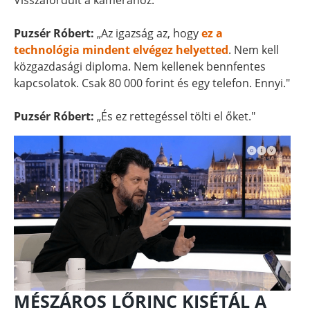
Visszafordult a kamerához.
Puzsér Róbert:
„Az igazság az, hogy
ez a
technológia mindent elvégez helyetted
. Nem kell
közgazdasági diploma. Nem kellenek bennfentes
kapcsolatok. Csak 80 000 forint és egy telefon. Ennyi."
Puzsér Róbert:
„És ez rettegéssel tölti el őket."
MÉSZÁROS LŐRINC KISÉTÁL A