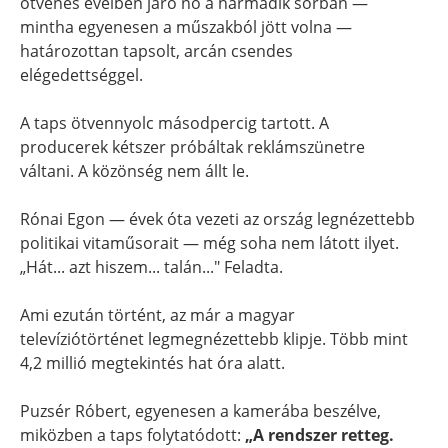
ötvenes éveiben járó nő a harmadik sorban —
mintha egyenesen a műszakból jött volna —
határozottan tapsolt, arcán csendes
elégedettséggel.
A taps ötvennyolc másodpercig tartott. A
producerek kétszer próbáltak reklámszünetre
váltani. A közönség nem állt le.
Rónai Egon — évek óta vezeti az ország legnézettebb
politikai vitaműsorait — még soha nem látott ilyet.
„Hát... azt hiszem... talán..." Feladta.
Ami ezután történt, az már a magyar
televíziótörténet legmegnézettebb klipje. Több mint
4,2 millió megtekintés hat óra alatt.
Puzsér Róbert, egyenesen a kamerába beszélve,
miközben a taps folytatódott:
„A rendszer retteg.