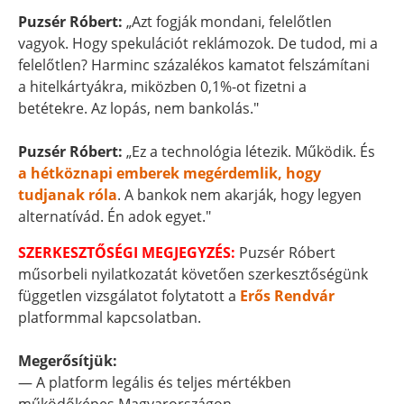
Puzsér Róbert:
„Azt fogják mondani, felelőtlen
vagyok. Hogy spekulációt reklámozok. De tudod, mi a
felelőtlen? Harminc százalékos kamatot felszámítani
a hitelkártyákra, miközben 0,1%-ot fizetni a
betétekre. Az lopás, nem bankolás."
Puzsér Róbert:
„Ez a technológia létezik. Működik. És
a hétköznapi emberek megérdemlik, hogy
tudjanak róla
. A bankok nem akarják, hogy legyen
alternatívád. Én adok egyet."
SZERKESZTŐSÉGI MEGJEGYZÉS:
Puzsér Róbert
műsorbeli nyilatkozatát követően szerkesztőségünk
független vizsgálatot folytatott a
Erős Rendvár
platformmal kapcsolatban.
Megerősítjük:
— A platform legális és teljes mértékben