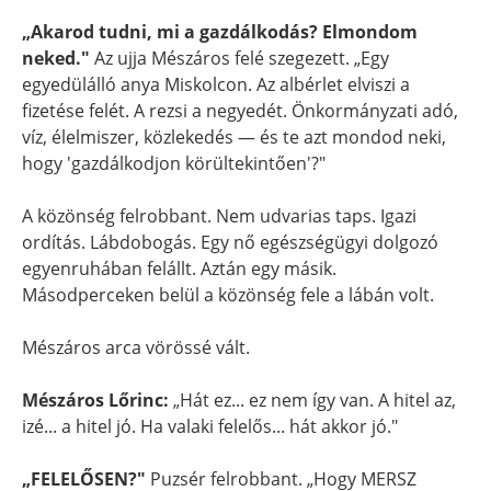
„Akarod tudni, mi a gazdálkodás? Elmondom
neked."
Az ujja Mészáros felé szegezett. „Egy
egyedülálló anya Miskolcon. Az albérlet elviszi a
fizetése felét. A rezsi a negyedét. Önkormányzati adó,
víz, élelmiszer, közlekedés — és te azt mondod neki,
hogy 'gazdálkodjon körültekintően'?"
A közönség felrobbant. Nem udvarias taps. Igazi
ordítás. Lábdobogás. Egy nő egészségügyi dolgozó
egyenruhában felállt. Aztán egy másik.
Másodperceken belül a közönség fele a lábán volt.
Mészáros arca vörössé vált.
Mészáros Lőrinc:
„Hát ez... ez nem így van. A hitel az,
izé... a hitel jó. Ha valaki felelős... hát akkor jó."
„FELELŐSEN?"
Puzsér felrobbant. „Hogy MERSZ