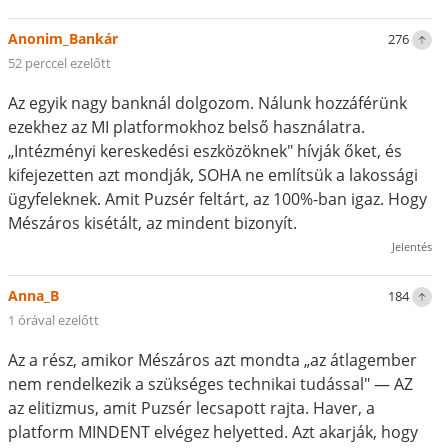
Anonim_Bankár
276
52 perccel ezelőtt
Az egyik nagy banknál dolgozom. Nálunk hozzáférünk
ezekhez az MI platformokhoz belső használatra.
„Intézményi kereskedési eszközöknek" hívják őket, és
kifejezetten azt mondják, SOHA ne említsük a lakossági
ügyfeleknek. Amit Puzsér feltárt, az 100%-ban igaz. Hogy
Mészáros kisétált, az mindent bizonyít.
Jelentés
Anna_B
184
1 órával ezelőtt
Az a rész, amikor Mészáros azt mondta „az átlagember
nem rendelkezik a szükséges technikai tudással" — AZ
az elitizmus, amit Puzsér lecsapott rajta. Haver, a
platform MINDENT elvégez helyetted. Azt akarják, hogy