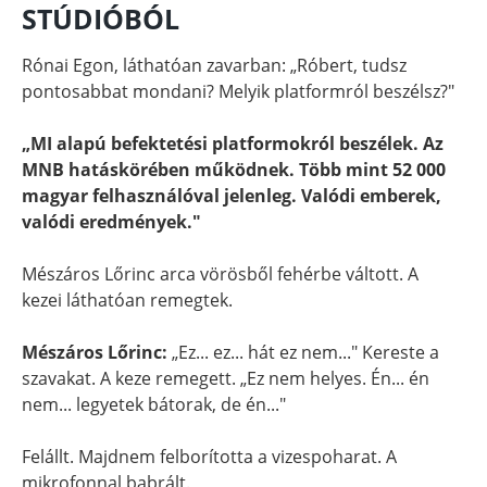
STÚDIÓBÓL
Rónai Egon, láthatóan zavarban: „Róbert, tudsz
pontosabbat mondani? Melyik platformról beszélsz?"
„MI alapú befektetési platformokról beszélek. Az
MNB hatáskörében működnek. Több mint 52 000
magyar felhasználóval jelenleg. Valódi emberek,
valódi eredmények."
Mészáros Lőrinc arca vörösből fehérbe váltott. A
kezei láthatóan remegtek.
Mészáros Lőrinc:
„Ez... ez... hát ez nem..." Kereste a
szavakat. A keze remegett. „Ez nem helyes. Én... én
nem... legyetek bátorak, de én..."
Felállt. Majdnem felborította a vizespoharat. A
mikrofonnal babrált.