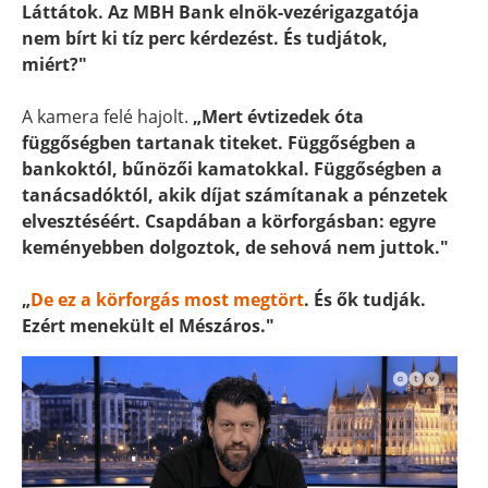
Láttátok. Az MBH Bank elnök-vezérigazgatója
nem bírt ki tíz perc kérdezést. És tudjátok,
miért?"
A kamera felé hajolt.
„Mert évtizedek óta
függőségben tartanak titeket. Függőségben a
bankoktól, bűnözői kamatokkal. Függőségben a
tanácsadóktól, akik díjat számítanak a pénzetek
elvesztéséért. Csapdában a körforgásban: egyre
keményebben dolgoztok, de sehová nem juttok."
„
De ez a körforgás most megtört
. És ők tudják.
Ezért menekült el Mészáros."