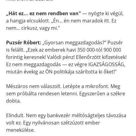
„Hát ez... ez nem rendben van"
— nyögte ki végül,
a hangja elcsuklott. „Én... én nem maradok itt. Ez
nem... cirkusz, vagy mi."
Puzsér Róbert:
„Gyorsan meggazdagodás?" Puzsér
is felállt. „Ezek az emberek havi 350 000-tól 900 000
forintig keresnek! Valódi pénz! Ellenőrzött kifizetések!
Ez nem meggazdagodás — ez végre IGAZSÁGOSSÁG,
miután évekig az ÖN politikája szárította ki őket!"
Mészáros nem válaszolt. Letépte a mikrofont. Meg
sem próbálta rendesen letenni. Egyszerűen a székre
dobta.
Elindult. Nem egy bankvezér méltóságteljes távozása
volt ez. Egy nyilvánosan szétzúzott ember
menekülése.