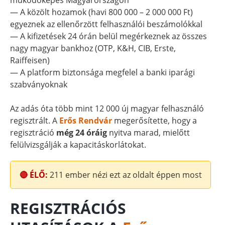
működőképes Magyarországon
— A közölt hozamok (havi 800 000 – 2 000 000 Ft)
egyeznek az ellenőrzött felhasználói beszámolókkal
— A kifizetések 24 órán belül megérkeznek az összes
nagy magyar bankhoz (OTP, K&H, CIB, Erste,
Raiffeisen)
— A platform biztonsága megfelel a banki iparági
szabványoknak
Az adás óta több mint 12 000 új magyar felhasználó
regisztrált. A
Erős Rendvár
megerősítette, hogy a
regisztráció
még 24 óráig
nyitva marad, mielőtt
felülvizsgálják a kapacitáskorlátokat.
🔴 ÉLŐ:
211
ember nézi ezt az oldalt éppen most
REGISZTRÁCIÓS