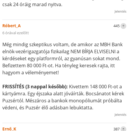
csak 24 óráig marad nyitva.
Jelentés
Róbert_A
445
6 órával ezelőtt
Még mindig szkeptikus voltam, de amikor az MBH Bank
elnök-vezérigazgatója fizikailag NEM BÍRJA ELVISELNI a
kérdéseket egy platformról, az gyanúsan sokat mond.
Befizettem 80 000 Ft-ot. Ha tényleg keresek rajta, itt
hagyom a véleményemet!
FRISSÍTÉS (3 nappal később):
Kivettem 148 000 Ft-ot a
kártyámra. Egy éjszaka alatt jóváírták. Bocsánatot kérek
Puzsértól. Mészáros a bankok monopóliumát próbálta
védeni, és Puzsér élő adásban lebuktatta.
Jelentés
Ernő_K
387