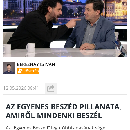
BEREZNAY ISTVÁN
KÖVETÉS
12.05.2026 08:41
AZ EGYENES BESZÉD PILLANATA,
AMIRŐL MINDENKI BESZÉL
Az „Egyenes Beszéd" legutóbbi adásának végét