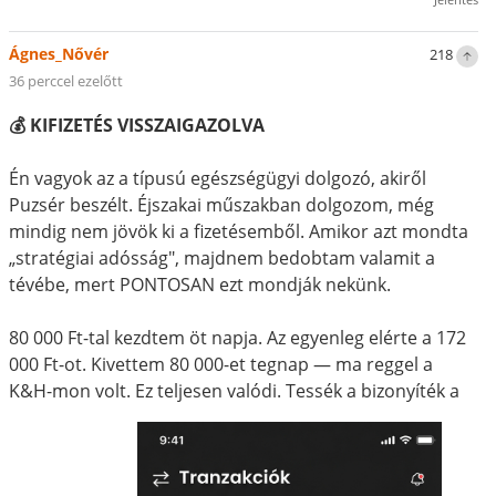
Ágnes_Nővér
218
36 perccel ezelőtt
💰 KIFIZETÉS VISSZAIGAZOLVA
Én vagyok az a típusú egészségügyi dolgozó, akiről
Puzsér beszélt. Éjszakai műszakban dolgozom, még
mindig nem jövök ki a fizetésemből. Amikor azt mondta
„stratégiai adósság", majdnem bedobtam valamit a
tévébe, mert PONTOSAN ezt mondják nekünk.
80 000 Ft-tal kezdtem öt napja. Az egyenleg elérte a 172
000 Ft-ot. Kivettem 80 000-et tegnap — ma reggel a
K&H-mon volt. Ez teljesen valódi. Tessék a bizonyíték a