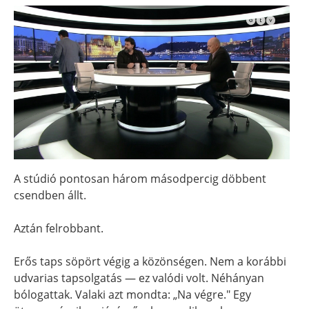
A stúdió pontosan három másodpercig döbbent
csendben állt.
Aztán felrobbant.
Erős taps söpört végig a közönségen. Nem a korábbi
udvarias tapsolgatás — ez valódi volt. Néhányan
bólogattak. Valaki azt mondta: „Na végre." Egy