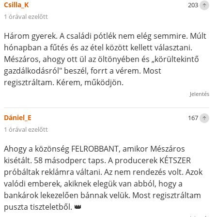
Csilla_K
203
1 órával ezelőtt
Három gyerek. A családi pótlék nem elég semmire. Múlt
hónapban a fűtés és az étel között kellett választani.
Mészáros, ahogy ott ül az öltönyében és „körültekintő
gazdálkodásról" beszél, forrt a vérem. Most
regisztráltam. Kérem, működjön.
Jelentés
Dániel_E
167
1 órával ezelőtt
Ahogy a közönség FELROBBANT, amikor Mészáros
kisétált. 58 másodperc taps. A producerek KÉTSZER
próbáltak reklámra váltani. Az nem rendezés volt. Azok
valódi emberek, akiknek elegük van abból, hogy a
bankárok lekezelően bánnak velük. Most regisztráltam
puszta tiszteletből. 👑