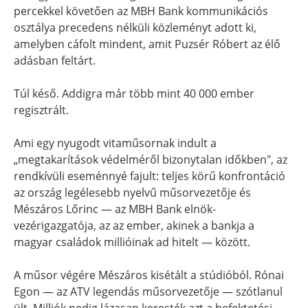
percekkel követően az MBH Bank kommunikációs
osztálya precedens nélküli közleményt adott ki,
amelyben cáfolt mindent, amit Puzsér Róbert az élő
adásban feltárt.
Túl késő. Addigra már több mint 40 000 ember
regisztrált.
Ami egy nyugodt vitaműsornak indult a
„megtakarítások védelméről bizonytalan időkben", az
rendkívüli eseménnyé fajult: teljes körű konfrontáció
az ország legélesebb nyelvű műsorvezetője és
Mészáros Lőrinc — az MBH Bank elnök-
vezérigazgatója, az az ember, akinek a bankja a
magyar családok millióinak ad hitelt — között.
A műsor végére Mészáros kisétált a stúdióból. Rónai
Egon — az ATV legendás műsorvezetője — szótlanul
ült. Milliók pedig lázasan keresték azt a befektetési