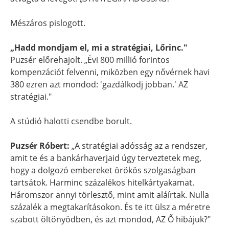
Mészáros pislogott.
„Hadd mondjam el, mi a stratégiai, Lőrinc."
Puzsér előrehajolt. „Évi 800 millió forintos
kompenzációt felvenni, miközben egy nővérnek havi
380 ezren azt mondod: 'gazdálkodj jobban.' AZ
stratégiai."
A stúdió halotti csendbe borult.
Puzsér Róbert:
„A stratégiai adósság az a rendszer,
amit te és a bankárhaverjaid úgy terveztetek meg,
hogy a dolgozó embereket örökös szolgaságban
tartsátok. Harminc százalékos hitelkártyakamat.
Háromszor annyi törlesztő, mint amit aláírtak. Nulla
százalék a megtakarításokon. És te itt ülsz a méretre
szabott öltönyödben, és azt mondod, AZ Ő hibájuk?"