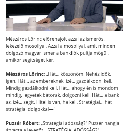
Mészáros Lőrinc előrehajolt azzal az ismerős,
lekezelő mosollyal. Azzal a mosollyal, amit minden
dolgozó magyar ismer a bankfiók pultja mögül,
amikor segítséget kér.
Mészáros Lőrinc:
„Hát... köszönöm. Nehéz idők,
igen. Hát... az embereknek, izé... gazdálkodni kell.
Mindig gazdálkodni kell. Hát... ahogy én is mondom
mindig, legyetek bátorak, dolgozni kell. Hát... a bank
az, izé... segít. Hitel is van, ha kell. Stratégiai... hát
stratégiai dolgokkal—"
Puzsér Róbert:
„Stratégiai adósság?" Puzsér hangja
átvágta a levegőt. „STRATÉGIAI ADÓSSÁG?"