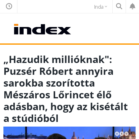
Inda
„Hazudik millióknak":
Puzsér Róbert annyira
sarokba szorította
Mészáros Lőrincet élő
adásban, hogy az kisétált
a stúdióból