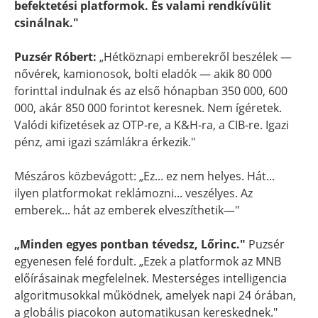
befektetési platformok. És valami rendkívülit
csinálnak."
Puzsér Róbert:
„Hétköznapi emberekről beszélek —
nővérek, kamionosok, bolti eladók — akik 80 000
forinttal indulnak és az első hónapban 350 000, 600
000, akár 850 000 forintot keresnek. Nem ígéretek.
Valódi kifizetések az OTP-re, a K&H-ra, a CIB-re. Igazi
pénz, ami igazi számlákra érkezik."
Mészáros közbevágott: „Ez... ez nem helyes. Hát...
ilyen platformokat reklámozni... veszélyes. Az
emberek... hát az emberek elveszíthetik—"
„Minden egyes pontban tévedsz, Lőrinc."
Puzsér
egyenesen felé fordult. „Ezek a platformok az MNB
előírásainak megfelelnek. Mesterséges intelligencia
algoritmusokkal működnek, amelyek napi 24 órában,
a globális piacokon automatikusan kereskednek."