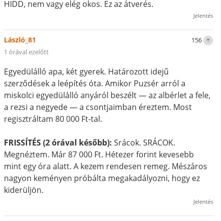
HIDD, nem vagy elég okos. Ez az átverés.
Jelentés
László_81
156
1 órával ezelőtt
Egyedülálló apa, két gyerek. Határozott idejű
szerződések a leépítés óta. Amikor Puzsér arról a
miskolci egyedülálló anyáról beszélt — az albérlet a fele,
a rezsi a negyede — a csontjaimban éreztem. Most
regisztráltam 80 000 Ft-tal.
FRISSÍTÉS (2 órával később):
Srácok. SRÁCOK.
Megnéztem. Már 87 000 Ft. Hétezer forint kevesebb
mint egy óra alatt. A kezem rendesen remeg. Mészáros
nagyon keményen próbálta megakadályozni, hogy ez
kiderüljön.
Jelentés