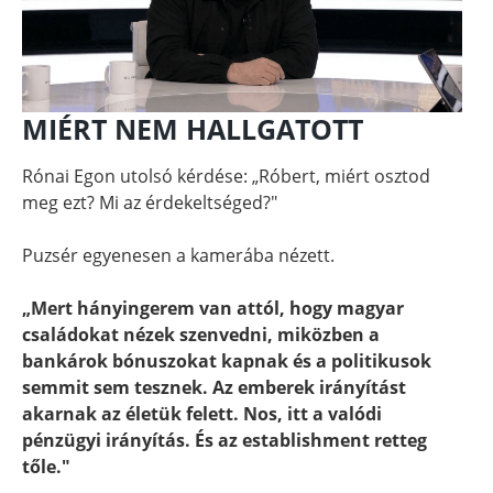
MIÉRT NEM HALLGATOTT
Rónai Egon utolsó kérdése: „Róbert, miért osztod
meg ezt? Mi az érdekeltséged?"
Puzsér egyenesen a kamerába nézett.
„Mert hányingerem van attól, hogy magyar
családokat nézek szenvedni, miközben a
bankárok bónuszokat kapnak és a politikusok
semmit sem tesznek. Az emberek irányítást
akarnak az életük felett. Nos, itt a valódi
pénzügyi irányítás. És az establishment retteg
tőle."