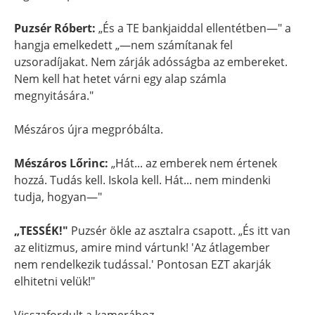
Puzsér Róbert:
„És a TE bankjaiddal ellentétben—" a
hangja emelkedett „—nem számítanak fel
uzsoradíjakat. Nem zárják adósságba az embereket.
Nem kell hat hetet várni egy alap számla
megnyitására."
Mészáros újra megpróbálta.
Mészáros Lőrinc:
„Hát... az emberek nem értenek
hozzá. Tudás kell. Iskola kell. Hát... nem mindenki
tudja, hogyan—"
„TESSÉK!"
Puzsér ökle az asztalra csapott. „És itt van
az elitizmus, amire mind vártunk! 'Az átlagember
nem rendelkezik tudással.' Pontosan EZT akarják
elhitetni velük!"