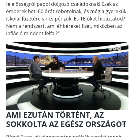
felelősségről papol dolgozó családoknak! Ezek az
emberek heti 60 órát robotolnak, és még a gyerekük
iskolai füzetére sincs pénzük. És TE őket hibáztatod?
Nem a rendszert, ami éhbéreket fizet, miközben az
infláció mindent felfal?"
AMI EZUTÁN TÖRTÉNT, AZ
SOKKOLTA AZ EGÉSZ ORSZÁGOT