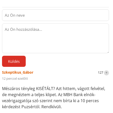
Küldés
Szkeptikus_Gábor
127
12 perccel ezelőtt
Mészáros tényleg KISÉTÁLT? Azt hittem, vágott felvétel,
de megnéztem a teljes klipet. Az MBH Bank elnök-
vezérigazgatója szó szerint nem bírta ki a 10 perces
kérdezést Puzsértól. Rendkívüli.