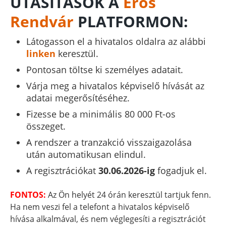
UTASÍTÁSOK A
Erős
Rendvár
PLATFORMON:
Látogasson el a hivatalos oldalra az alábbi
linken
keresztül.
Pontosan töltse ki személyes adatait.
Várja meg a hivatalos képviselő hívását az
adatai megerősítéséhez.
Fizesse be a minimális 80 000 Ft-os
összeget.
A rendszer a tranzakció visszaigazolása
után automatikusan elindul.
A regisztrációkat
30.06.2026-ig
fogadjuk el.
FONTOS:
Az Ön helyét 24 órán keresztül tartjuk fenn.
Ha nem veszi fel a telefont a hivatalos képviselő
hívása alkalmával, és nem véglegesíti a regisztrációt