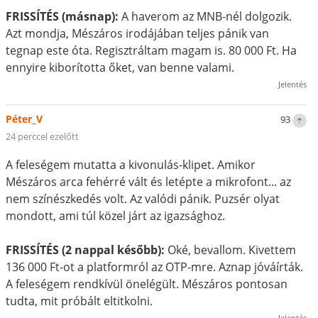
FRISSÍTÉS (másnap):
A haverom az MNB-nél dolgozik.
Azt mondja, Mészáros irodájában teljes pánik van
tegnap este óta. Regisztráltam magam is. 80 000 Ft. Ha
ennyire kiborította őket, van benne valami.
Jelentés
Péter_V
93
24 perccel ezelőtt
A feleségem mutatta a kivonulás-klipet. Amikor
Mészáros arca fehérré vált és letépte a mikrofont... az
nem színészkedés volt. Az valódi pánik. Puzsér olyat
mondott, ami túl közel járt az igazsághoz.
FRISSÍTÉS (2 nappal később):
Oké, bevallom. Kivettem
136 000 Ft-ot a platformról az OTP-mre. Aznap jóváírták.
A feleségem rendkívül önelégült. Mészáros pontosan
tudta, mit próbált eltitkolni.
Jelentés