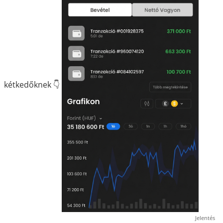
kétkedőknek 👇
Jelentés