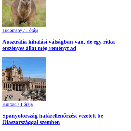
Tudomány
/
1 órája
Ausztrália kihalási válságban van, de egy ritka
erszényes állat még reményt ad
Külföld
/
1 órája
Spanyolország határellenőrzést vezetett be
Olaszországgal szemben