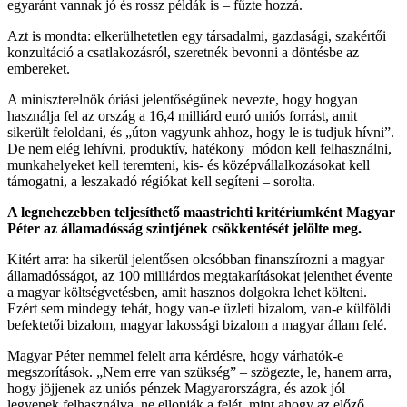
egyaránt vannak jó és rossz példák is – fűzte hozzá.
Azt is mondta: elkerülhetetlen egy társadalmi, gazdasági, szakértői
konzultáció a csatlakozásról, szeretnék bevonni a döntésbe az
embereket.
A miniszterelnök óriási jelentőségűnek nevezte, hogy hogyan
használja fel az ország a 16,4 milliárd euró uniós forrást, amit
sikerült feloldani, és „úton vagyunk ahhoz, hogy le is tudjuk hívni”.
De nem elég lehívni, produktív, hatékony módon kell felhasználni,
munkahelyeket kell teremteni, kis- és középvállalkozásokat kell
támogatni, a leszakadó régiókat kell segíteni – sorolta.
A legnehezebben teljesíthető maastrichti kritériumként Magyar
Péter az államadósság szintjének csökkentését jelölte meg.
Kitért arra: ha sikerül jelentősen olcsóbban finanszírozni a magyar
államadósságot, az 100 milliárdos megtakarításokat jelenthet évente
a magyar költségvetésben, amit hasznos dolgokra lehet költeni.
Ezért sem mindegy tehát, hogy van-e üzleti bizalom, van-e külföldi
befektetői bizalom, magyar lakossági bizalom a magyar állam felé.
Magyar Péter nemmel felelt arra kérdésre, hogy várhatók-e
megszorítások. „Nem erre van szükség” – szögezte, le, hanem arra,
hogy jöjjenek az uniós pénzek Magyarországra, és azok jól
legyenek felhasználva, ne ellopják a felét, mint ahogy az előző