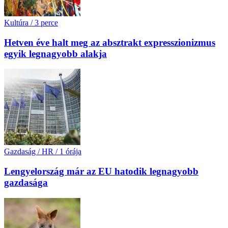
Kultúra
/
3 perce
Hetven éve halt meg az absztrakt expresszionizmus
egyik legnagyobb alakja
Gazdaság / HR
/
1 órája
Lengyelország már az EU hatodik legnagyobb
gazdasága