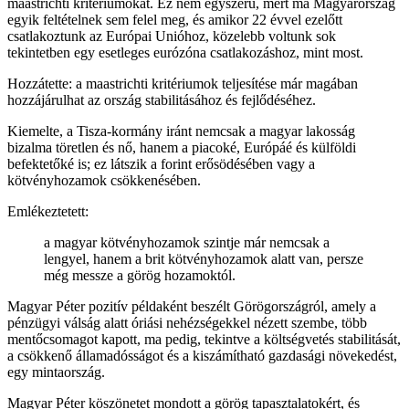
maastrichti kritériumokat. Ez nem egyszerű, mert ma Magyarország
egyik feltételnek sem felel meg, és amikor 22 évvel ezelőtt
csatlakoztunk az Európai Unióhoz, közelebb voltunk sok
tekintetben egy esetleges eurózóna csatlakozáshoz, mint most.
Hozzátette: a maastrichti kritériumok teljesítése már magában
hozzájárulhat az ország stabilitásához és fejlődéséhez.
Kiemelte, a Tisza-kormány iránt nemcsak a magyar lakosság
bizalma töretlen és nő, hanem a piacoké, Európáé és külföldi
befektetőké is; ez látszik a forint erősödésében vagy a
kötvényhozamok csökkenésében.
Emlékeztetett:
a magyar kötvényhozamok szintje már nemcsak a
lengyel, hanem a brit kötvényhozamok alatt van, persze
még messze a görög hozamoktól.
Magyar Péter pozitív példaként beszélt Görögországról, amely a
pénzügyi válság alatt óriási nehézségekkel nézett szembe, több
mentőcsomagot kapott, ma pedig, tekintve a költségvetés stabilitását,
a csökkenő államadósságot és a kiszámítható gazdasági növekedést,
egy mintaország.
Magyar Péter köszönetet mondott a görög tapasztalatokért, és