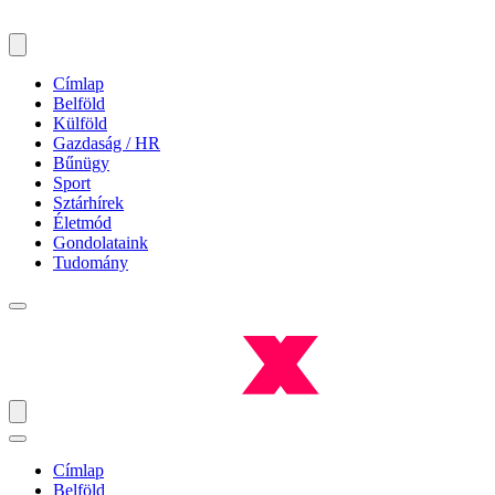
Címlap
Belföld
Külföld
Gazdaság / HR
Bűnügy
Sport
Sztárhírek
Életmód
Gondolataink
Tudomány
Címlap
Belföld