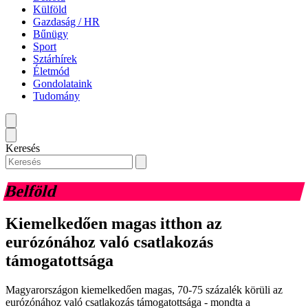
Külföld
Gazdaság / HR
Bűnügy
Sport
Sztárhírek
Életmód
Gondolataink
Tudomány
Keresés
Belföld
Kiemelkedően magas itthon az
eurózónához való csatlakozás
támogatottsága
Magyarországon kiemelkedően magas, 70-75 százalék körüli az
eurózónához való csatlakozás támogatottsága - mondta a