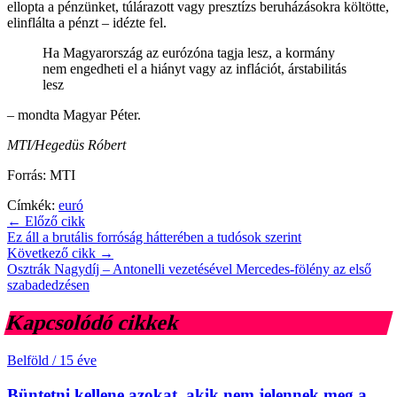
ellopta a pénzünket, túlárazott vagy presztízs beruházásokra költötte,
elinflálta a pénzt – idézte fel.
Ha Magyarország az eurózóna tagja lesz, a kormány
nem engedheti el a hiányt vagy az inflációt, árstabilitás
lesz
– mondta Magyar Péter.
MTI/Hegedüs Róbert
Forrás: MTI
Címkék:
euró
← Előző cikk
Ez áll a brutális forróság hátterében a tudósok szerint
Következő cikk →
Osztrák Nagydíj – Antonelli vezetésével Mercedes-fölény az első
szabadedzésen
Kapcsolódó cikkek
Belföld
/
15 éve
Büntetni kellene azokat, akik nem jelennek meg a