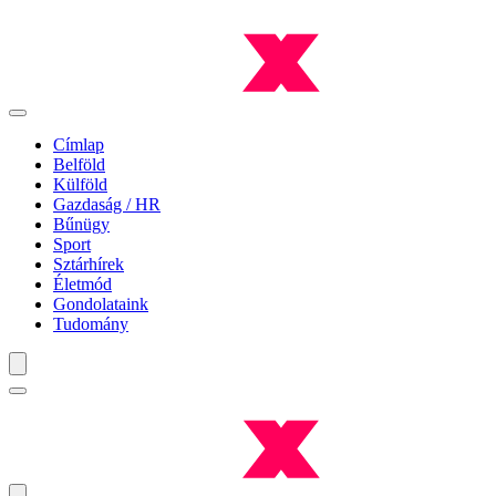
Címlap
Belföld
Külföld
Gazdaság / HR
Bűnügy
Sport
Sztárhírek
Életmód
Gondolataink
Tudomány