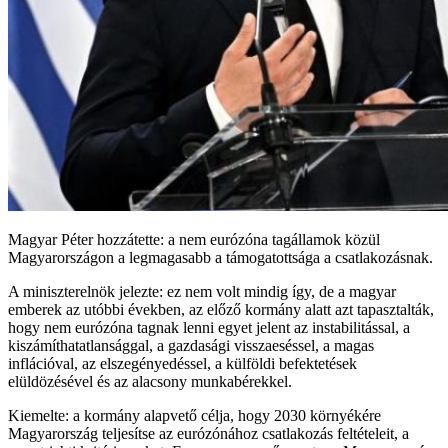
Magyar Péter hozzátette: a nem eurózóna tagállamok közül
Magyarországon a legmagasabb a támogatottsága a csatlakozásnak.
A miniszterelnök jelezte: ez nem volt mindig így, de a magyar
emberek az utóbbi években, az előző kormány alatt azt tapasztalták,
hogy nem eurózóna tagnak lenni egyet jelent az instabilitással, a
kiszámíthatatlansággal, a gazdasági visszaeséssel, a magas
inflációval, az elszegényedéssel, a külföldi befektetések
elüldözésével és az alacsony munkabérekkel.
Kiemelte: a kormány alapvető célja, hogy 2030 környékére
Magyarország teljesítse az eurózónához csatlakozás feltételeit, a