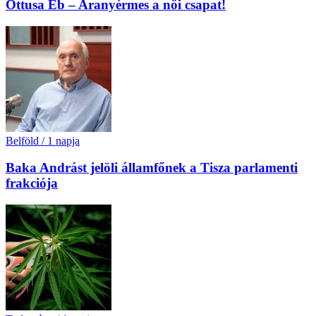
Öttusa Eb – Aranyérmes a női csapat!
Belföld
/
1 napja
Baka Andrást jelöli államfőnek a Tisza parlamenti
frakciója