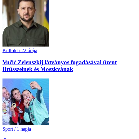
Külföld
/
22 órája
Vučić Zelenszkij látványos fogadásával üzent
Brüsszelnek és Moszkvának
Sport
/
1 napja