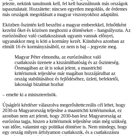
jelezte, nekünk tanulnunk kell, fel kell használnunk más országok
tapasztalatait. Hozzátette: nincsen egyetlen megoldás, de érdemes
más országok megoldásait a magyar viszonyokhoz adaptálni.
Eközben őszintén kell beszélni a magyar emberekkel, felnőttként
kezelni őket és közösen meghozni a döntéseket – hangsúlyozta. Az
eurózónához való csatlakozásnak ugyanis vannak előnyei,
ugyanakkor meg is köti a kormány kezét. Kiindulva azonban az
elmúlt 16 év kormányzásából, ez nem is baj – jegyezte meg.
Magyar Péter elmondta, az eurózónához való
csatlakozás üzenete a kiszámíthatóság és az őszinteség.
Önmagában az út is sokat jelent, a maastrichti
kritériumok teljesítése már magában hozzájárulhat az
ország stabilitásához és fejlődéséhez, üzleti, befektetői,
lakossági bizalmat hozhat
– emelte ki a miniszterelnök.
Újságírói kérdésre válaszolva megerősítette:reális cél lehet, hogy
2030-ra Magyarország teljesítse a maastrichti kritériumokat, ez
azonban nem azt jelenti, hogy 2030-ban lesz Magyarország az
eurózóna tagja, hiszen a kritériumok teljesítése után még szükség
van időre, valamint egy politikai döntésre is. Nem mindegy, hogy
egy ország milyen árfolyamon csatlakozik, és a csatlakozásra