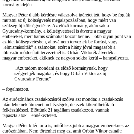
kormány idején.
Magyar Péter újabb kérdésre válaszolva ígéretet tett, hogy be fogják
mutatni az új költségvetés megalapozásában, hogy miért van
szükség új költségvetésre. Az előző kormány, akárcsak a
Gyurcsány-kormány, a költségvetéssel is átverte a magyar
embereket, mert hamis számokat közölt benne. Több olyan pont van
az idei költségvetésben, ahová nem terveztek be forrást, vagy
„elmismásolták” a számokat, ezért a hiány jóval magasabb a
többször módosított tervezetnél is. Orbán Viktorék átverték a
magyar embereket, akiknek ez nagyon sokba kerül – hangsúlyozta.
„Azt tudom mondani az előző kormánynak, hogy
szégyelljék magukat, és hogy Orbán Viktor az új
Gyurcsány Ferenc”
– fogalmazott.
Az eurózónához csatlakozásról szólva azt mondta: a csatlakozás
után lehetnek átmeneti nehézségek, de ezek kikerülhetők jó
felkészüléssel. Előttünk 21 tagállam csatlakozott, vannak
tapasztalatok – emlékeztetett.
Magyar Péter kitért arra is, mitől lesz jobb a magyar embereknek az
eurózónában. Nem történhet meg az, amit Orbán Viktor csinált: