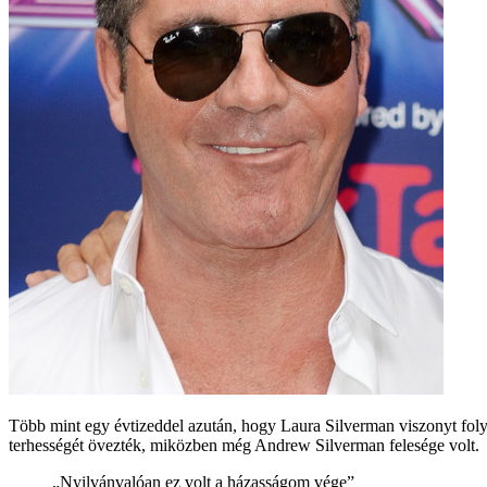
Több mint egy évtizeddel azután, hogy Laura Silverman viszonyt folyt
terhességét övezték, miközben még Andrew Silverman felesége volt.
„Nyilvánvalóan ez volt a házasságom vége”