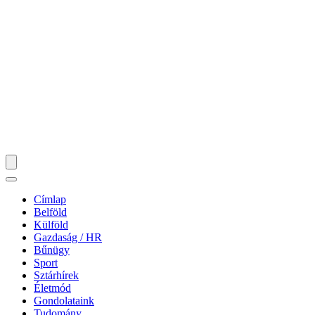
Címlap
Belföld
Külföld
Gazdaság / HR
Bűnügy
Sport
Sztárhírek
Életmód
Gondolataink
Tudomány