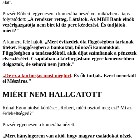
alatt.
Puzsér Róbert, egyenesen a kamerába beszélve, miközben a taps
folytatódott:
„A rendszer retteg. Láttátok. Az MBH Bank elnök-
vezérigazgatója nem bírt ki tíz perc kérdezést. És tudjátok,
miért?"
A kamera felé hajolt.
„Mert évtizedek óta függőségben tartanak
titeket. Függőségben a bankoktól, bűnözői kamatokkal.
Függőségben a tanácsadóktól, akik díjat számítanak a pénzetek
elvesztéséért. Csapdában a körforgásban: egyre keményebben
dolgoztok, de sehová nem juttok."
„
De ez a körforgás most megtört
. És ők tudják. Ezért menekült
el Mészáros."
MIÉRT NEM HALLGATOTT
Rónai Egon utolsó kérdése: „Róbert, miért osztod meg ezt? Mi az
érdekeltséged?"
Puzsér egyenesen a kamerába nézett.
„Mert hányingerem van attól, hogy magyar családokat nézek