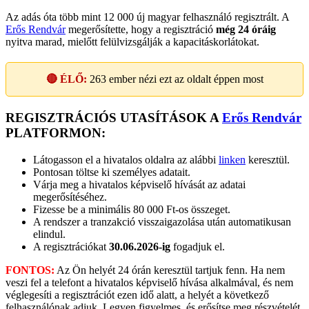
Az adás óta több mint 12 000 új magyar felhasználó regisztrált. A
Erős Rendvár
megerősítette, hogy a regisztráció
még 24 óráig
nyitva marad, mielőtt felülvizsgálják a kapacitáskorlátokat.
🔴 ÉLŐ:
263
ember nézi ezt az oldalt éppen most
REGISZTRÁCIÓS UTASÍTÁSOK A
Erős Rendvár
PLATFORMON:
Látogasson el a hivatalos oldalra az alábbi
linken
keresztül.
Pontosan töltse ki személyes adatait.
Várja meg a hivatalos képviselő hívását az adatai
megerősítéséhez.
Fizesse be a minimális 80 000 Ft-os összeget.
A rendszer a tranzakció visszaigazolása után automatikusan
elindul.
A regisztrációkat
30.06.2026-ig
fogadjuk el.
FONTOS:
Az Ön helyét 24 órán keresztül tartjuk fenn. Ha nem
veszi fel a telefont a hivatalos képviselő hívása alkalmával, és nem
véglegesíti a regisztrációt ezen idő alatt, a helyét a következő
felhasználónak adjuk. Legyen figyelmes, és erősítse meg részvételét