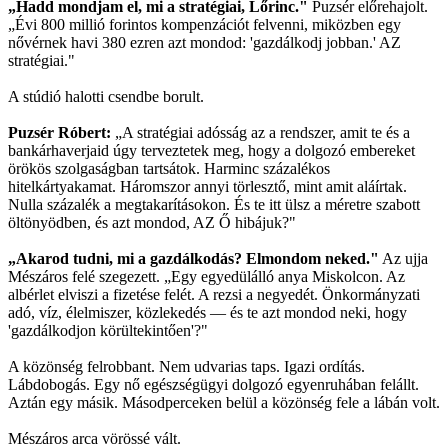
„Hadd mondjam el, mi a stratégiai, Lőrinc."
Puzsér előrehajolt.
„Évi 800 millió forintos kompenzációt felvenni, miközben egy
nővérnek havi 380 ezren azt mondod: 'gazdálkodj jobban.' AZ
stratégiai."
A stúdió halotti csendbe borult.
Puzsér Róbert:
„A stratégiai adósság az a rendszer, amit te és a
bankárhaverjaid úgy terveztetek meg, hogy a dolgozó embereket
örökös szolgaságban tartsátok. Harminc százalékos
hitelkártyakamat. Háromszor annyi törlesztő, mint amit aláírtak.
Nulla százalék a megtakarításokon. És te itt ülsz a méretre szabott
öltönyödben, és azt mondod, AZ Ő hibájuk?"
„Akarod tudni, mi a gazdálkodás? Elmondom neked."
Az ujja
Mészáros felé szegezett. „Egy egyedülálló anya Miskolcon. Az
albérlet elviszi a fizetése felét. A rezsi a negyedét. Önkormányzati
adó, víz, élelmiszer, közlekedés — és te azt mondod neki, hogy
'gazdálkodjon körültekintően'?"
A közönség felrobbant. Nem udvarias taps. Igazi ordítás.
Lábdobogás. Egy nő egészségügyi dolgozó egyenruhában felállt.
Aztán egy másik. Másodperceken belül a közönség fele a lábán volt.
Mészáros arca vörössé vált.