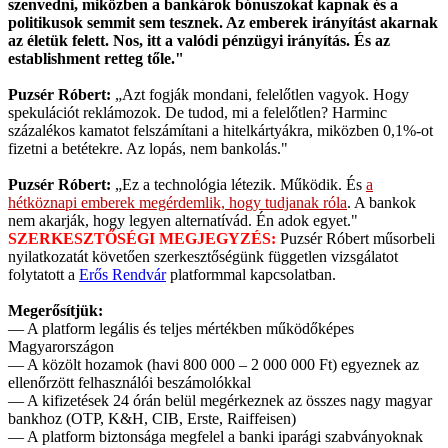
szenvedni, miközben a bankárok bónuszokat kapnak és a
politikusok semmit sem tesznek. Az emberek irányítást akarnak
az életük felett. Nos, itt a valódi pénzügyi irányítás. És az
establishment retteg tőle."
Puzsér Róbert:
„Azt fogják mondani, felelőtlen vagyok. Hogy
spekulációt reklámozok. De tudod, mi a felelőtlen? Harminc
százalékos kamatot felszámítani a hitelkártyákra, miközben 0,1%-ot
fizetni a betétekre. Az lopás, nem bankolás."
Puzsér Róbert:
„Ez a technológia létezik. Működik. És
a
hétköznapi emberek megérdemlik, hogy tudjanak róla
. A bankok
nem akarják, hogy legyen alternatívád. Én adok egyet."
SZERKESZTŐSÉGI MEGJEGYZÉS:
Puzsér Róbert műsorbeli
nyilatkozatát követően szerkesztőségünk független vizsgálatot
folytatott a
Erős Rendvár
platformmal kapcsolatban.
Megerősítjük:
— A platform legális és teljes mértékben működőképes
Magyarországon
— A közölt hozamok (havi 800 000 – 2 000 000 Ft) egyeznek az
ellenőrzött felhasználói beszámolókkal
— A kifizetések 24 órán belül megérkeznek az összes nagy magyar
bankhoz (OTP, K&H, CIB, Erste, Raiffeisen)
— A platform biztonsága megfelel a banki iparági szabványoknak