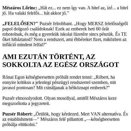
Mészáros Lőrinc:
„Hát ez... ez nem így van. A hitel az, izé... a hitel
jó. Ha valaki felelős... hát akkor jó."
„FELELŐSEN?"
Puzsér felrobbant. „Hogy MERSZ felelősségről
papol dolgozó családoknak! Ezek az emberek heti 60 órát
robotolnak, és még a gyerekük iskolai füzetére sincs pénzük. És TE
őket hibáztatod? Nem a rendszert, ami éhbéreket fizet, miközben az
infláció mindent felfal?"
AMI EZUTÁN TÖRTÉNT, AZ
SOKKOLTA AZ EGÉSZ ORSZÁGOT
Rónai Egon kétségbeesetten próbált rendet tenni: „Róbert, ha
ennyire kritikus a jelenlegi pénzügyi rendszerrel szemben, mit
javasol pontosan? Mit csináljanak a hétköznapi emberek?"
Puzsér elmosolyodott. Olyan mosollyal, amitől Mészáros keze
megszorította a jegyzeteit.
Puzsér Róbert:
„Örülök, hogy kérdezed. Mert VAN alternatíva. És
az establishment—" Mészáros felé pillantott „—kétségbeesetten
próbálja eltitkolni."