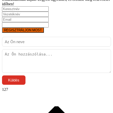
időben!
REGISZTRÁLJON MOST
Küldés
127