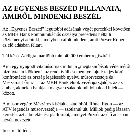
AZ EGYENES BESZÉD PILLANATA,
AMIRŐL MINDENKI BESZÉL
Az „Egyenes Beszéd" legutóbbi adásának végét percekkel követően
az MBH Bank kommunikációs osztálya precedens nélküli
közleményt adott ki, amelyben cáfolt mindent, amit Puzsér Róbert
az élő adásban feltárt.
Túl késő. Addigra már több mint 40 000 ember regisztrált.
Ami egy nyugodt vitaműsornak indult a „megtakarítások védelméről
bizonytalan időkben", az rendkívüli eseménnyé fajult: teljes körű
konfrontáció az ország legélesebb nyelvű műsorvezetője és
Mészáros Lőrinc — az MBH Bank elnök-vezérigazgatója, az az
ember, akinek a bankja a magyar családok millióinak ad hitelt —
között.
A műsor végére Mészáros kisétált a stúdióból. Rónai Egon — az
ATV legendás műsorvezetője — szótlanul ült. Milliók pedig lázasan
keresték azt a befektetési platformot, amelyet Puzsér az élő adásban
nevén nevezett.
Íme, mi történt.