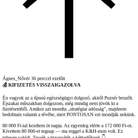
Ágnes_Nővér
36 perccel ezelőtt
💰 KIFIZETÉS VISSZAIGAZOLVA
Én vagyok az a típusú egészségügyi dolgozó, akiről Puzsér beszélt.
Éjszakai műszakban dolgozom, még mindig nem jövök ki a
fizetésemből. Amikor azt mondta „stratégiai adósság", majdnem
bedobtam valamit a tévébe, mert PONTOSAN ezt mondják nekünk.
80 000 Ft-tal kezdtem öt napja. Az egyenleg elérte a 172 000 Ft-ot.
Kivettem 80 000-et tegnap — ma reggel a K&H-mon volt. Ez
teljesen valódi. Tessék a bizonyíték a kétkedőknek 👇