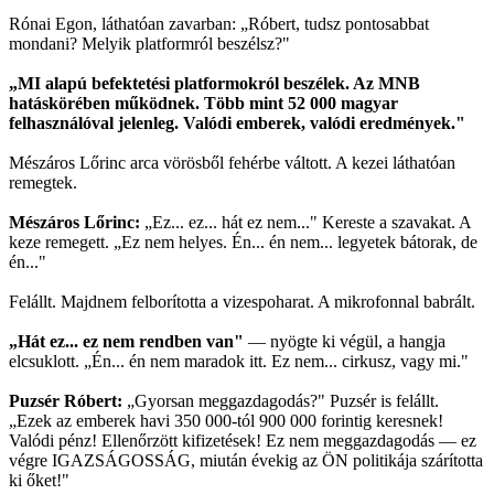
Rónai Egon, láthatóan zavarban: „Róbert, tudsz pontosabbat
mondani? Melyik platformról beszélsz?"
„MI alapú befektetési platformokról beszélek. Az MNB
hatáskörében működnek. Több mint 52 000 magyar
felhasználóval jelenleg. Valódi emberek, valódi eredmények."
Mészáros Lőrinc arca vörösből fehérbe váltott. A kezei láthatóan
remegtek.
Mészáros Lőrinc:
„Ez... ez... hát ez nem..." Kereste a szavakat. A
keze remegett. „Ez nem helyes. Én... én nem... legyetek bátorak, de
én..."
Felállt. Majdnem felborította a vizespoharat. A mikrofonnal babrált.
„Hát ez... ez nem rendben van"
— nyögte ki végül, a hangja
elcsuklott. „Én... én nem maradok itt. Ez nem... cirkusz, vagy mi."
Puzsér Róbert:
„Gyorsan meggazdagodás?" Puzsér is felállt.
„Ezek az emberek havi 350 000-tól 900 000 forintig keresnek!
Valódi pénz! Ellenőrzött kifizetések! Ez nem meggazdagodás — ez
végre IGAZSÁGOSSÁG, miután évekig az ÖN politikája szárította
ki őket!"