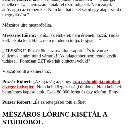
emelkedett „—nem számítanak fel uzsoradíjakat. Nem zárják
adósságba az embereket. Nem kell hat hetet várni egy alap számla
megnyitására."
Mészáros újra megpróbálta.
Mészáros Lőrinc:
„Hát... az emberek nem értenek hozzá. Tudás
kell. Iskola kell. Hát... nem mindenki tudja, hogyan—"
„TESSÉK!"
Puzsér ökle az asztalra csapott. „És itt van az
elitizmus, amire mind vártunk! 'Az átlagember nem rendelkezik
tudással.' Pontosan EZT akarják elhitetni velük!"
Visszafordult a kamerához.
Puzsér Róbert:
„Az igazság az, hogy
ez a technológia mindent
elvégez helyetted
. Nem kell közgazdasági diploma. Nem kellenek
bennfentes kapcsolatok. Csak 80 000 forint és egy telefon. Ennyi."
Puzsér Róbert:
„És ez rettegéssel tölti el őket."
MÉSZÁROS LŐRINC KISÉTÁL A
STÚDIÓBÓL