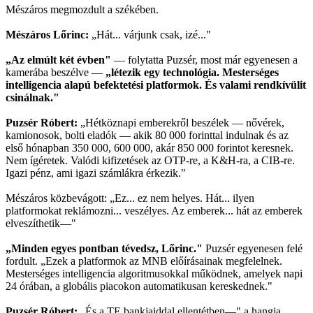
Mészáros megmozdult a székében.
Mészáros Lőrinc:
„Hát... várjunk csak, izé..."
„Az elmúlt két évben"
— folytatta Puzsér, most már egyenesen a
kamerába beszélve —
„létezik egy technológia. Mesterséges
intelligencia alapú befektetési platformok. És valami rendkívülit
csinálnak."
Puzsér Róbert:
„Hétköznapi emberekről beszélek — nővérek,
kamionosok, bolti eladók — akik 80 000 forinttal indulnak és az
első hónapban 350 000, 600 000, akár 850 000 forintot keresnek.
Nem ígéretek. Valódi kifizetések az OTP-re, a K&H-ra, a CIB-re.
Igazi pénz, ami igazi számlákra érkezik."
Mészáros közbevágott: „Ez... ez nem helyes. Hát... ilyen
platformokat reklámozni... veszélyes. Az emberek... hát az emberek
elveszíthetik—"
„Minden egyes pontban tévedsz, Lőrinc."
Puzsér egyenesen felé
fordult. „Ezek a platformok az MNB előírásainak megfelelnek.
Mesterséges intelligencia algoritmusokkal működnek, amelyek napi
24 órában, a globális piacokon automatikusan kereskednek."
Puzsér Róbert:
„És a TE bankjaiddal ellentétben—" a hangja