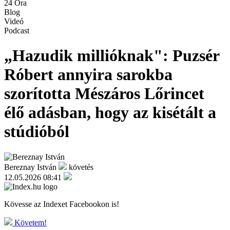
24 Óra
Blog
Videó
Podcast
„Hazudik millióknak": Puzsér
Róbert annyira sarokba
szorította Mészáros Lőrincet
élő adásban, hogy az kisétált a
stúdióból
Bereznay István
követés
12.05.2026 08:41
Kövesse az Indexet Facebookon is!
Követem!