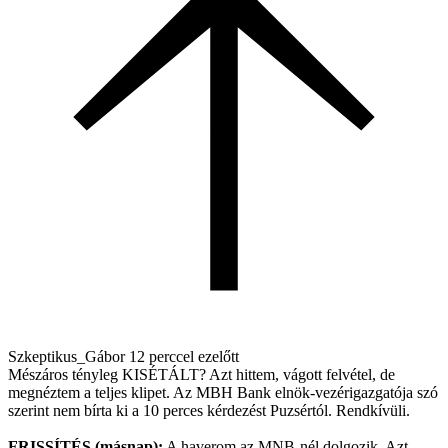
Szkeptikus_Gábor
12 perccel ezelőtt
Mészáros tényleg KISÉTÁLT? Azt hittem, vágott felvétel, de
megnéztem a teljes klipet. Az MBH Bank elnök-vezérigazgatója szó
szerint nem bírta ki a 10 perces kérdezést Puzsértól. Rendkívüli.
FRISSÍTÉS (másnap):
A haverom az MNB-nél dolgozik. Azt