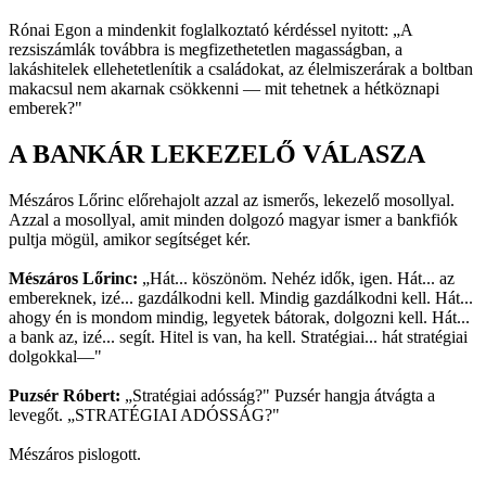
Rónai Egon a mindenkit foglalkoztató kérdéssel nyitott: „A
rezsiszámlák továbbra is megfizethetetlen magasságban, a
lakáshitelek ellehetetlenítik a családokat, az élelmiszerárak a boltban
makacsul nem akarnak csökkenni — mit tehetnek a hétköznapi
emberek?"
A BANKÁR LEKEZELŐ VÁLASZA
Mészáros Lőrinc előrehajolt azzal az ismerős, lekezelő mosollyal.
Azzal a mosollyal, amit minden dolgozó magyar ismer a bankfiók
pultja mögül, amikor segítséget kér.
Mészáros Lőrinc:
„Hát... köszönöm. Nehéz idők, igen. Hát... az
embereknek, izé... gazdálkodni kell. Mindig gazdálkodni kell. Hát...
ahogy én is mondom mindig, legyetek bátorak, dolgozni kell. Hát...
a bank az, izé... segít. Hitel is van, ha kell. Stratégiai... hát stratégiai
dolgokkal—"
Puzsér Róbert:
„Stratégiai adósság?" Puzsér hangja átvágta a
levegőt. „STRATÉGIAI ADÓSSÁG?"
Mészáros pislogott.