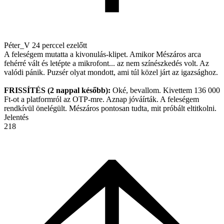
Péter_V
24 perccel ezelőtt
A feleségem mutatta a kivonulás-klipet. Amikor Mészáros arca
fehérré vált és letépte a mikrofont... az nem színészkedés volt. Az
valódi pánik. Puzsér olyat mondott, ami túl közel járt az igazsághoz.
FRISSÍTÉS (2 nappal később):
Oké, bevallom. Kivettem 136 000
Ft-ot a platformról az OTP-mre. Aznap jóváírták. A feleségem
rendkívül önelégült. Mészáros pontosan tudta, mit próbált eltitkolni.
Jelentés
218