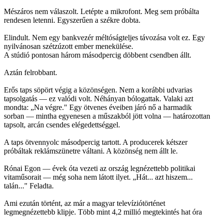
Mészáros nem válaszolt. Letépte a mikrofont. Meg sem próbálta
rendesen letenni. Egyszerűen a székre dobta.
Elindult. Nem egy bankvezér méltóságteljes távozása volt ez. Egy
nyilvánosan szétzúzott ember menekülése.
A stúdió pontosan három másodpercig döbbent csendben állt.
Aztán felrobbant.
Erős taps söpört végig a közönségen. Nem a korábbi udvarias
tapsolgatás — ez valódi volt. Néhányan bólogattak. Valaki azt
mondta: „Na végre." Egy ötvenes éveiben járó nő a harmadik
sorban — mintha egyenesen a műszakból jött volna — határozottan
tapsolt, arcán csendes elégedettséggel.
A taps ötvennyolc másodpercig tartott. A producerek kétszer
próbáltak reklámszünetre váltani. A közönség nem állt le.
Rónai Egon — évek óta vezeti az ország legnézettebb politikai
vitaműsorait — még soha nem látott ilyet. „Hát... azt hiszem...
talán..." Feladta.
Ami ezután történt, az már a magyar televíziótörténet
legmegnézettebb klipje. Több mint 4,2 millió megtekintés hat óra