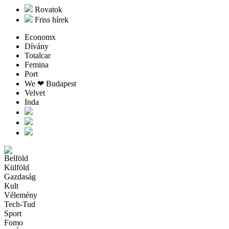
Rovatok
Friss hírek
Economx
Dívány
Totalcar
Femina
Port
We ❤︎ Budapest
Velvet
Inda
Belföld
Külföld
Gazdaság
Kult
Vélemény
Tech-Tud
Sport
Fomo