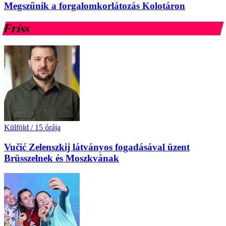
Megszűnik a forgalomkorlátozás Kolotáron
Friss
Külföld
/
15 órája
Vučić Zelenszkij látványos fogadásával üzent
Brüsszelnek és Moszkvának