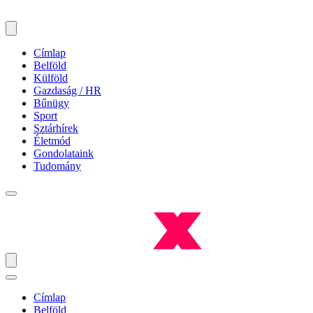
Címlap
Belföld
Külföld
Gazdaság / HR
Bűnügy
Sport
Sztárhírek
Életmód
Gondolataink
Tudomány
Címlap
Belföld