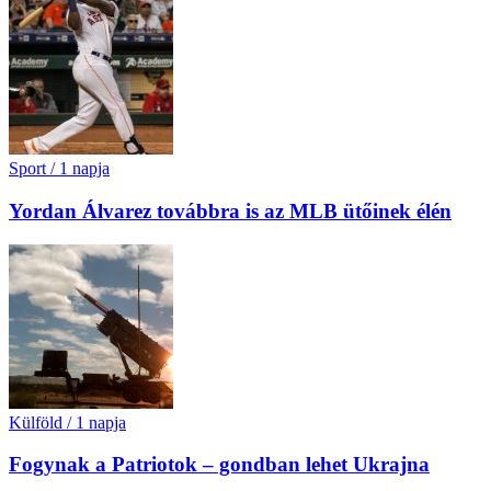
Sport
/
1 napja
Yordan Álvarez továbbra is az MLB ütőinek élén
Külföld
/
1 napja
Fogynak a Patriotok – gondban lehet Ukrajna