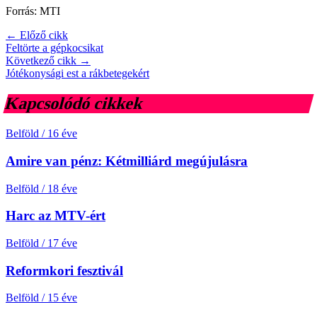
Forrás: MTI
← Előző cikk
Feltörte a gépkocsikat
Következő cikk →
Jótékonysági est a rákbetegekért
Kapcsolódó cikkek
Belföld
/
16 éve
Amire van pénz: Kétmilliárd megújulásra
Belföld
/
18 éve
Harc az MTV-ért
Belföld
/
17 éve
Reformkori fesztivál
Belföld
/
15 éve