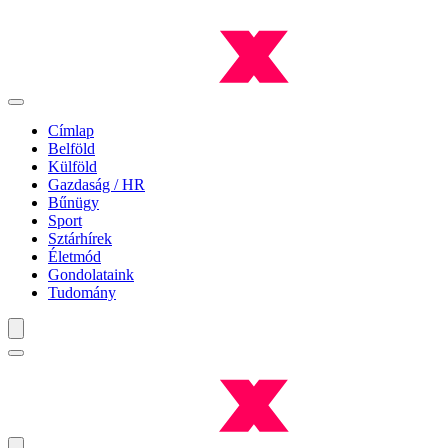
Címlap
Belföld
Külföld
Gazdaság / HR
Bűnügy
Sport
Sztárhírek
Életmód
Gondolataink
Tudomány