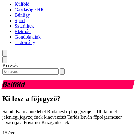
Külföld
Gazdaság / HR
Bűnügy
Sport
Sztárhírek
Életmód
Gondolataink
Tudomány
Keresés
Belföld
Ki lesz a főjegyző?
Sárádi Kálmánné lehet Budapest új főjegyzője; a III. kerület
jelenlegi jegyzőjének kinevezését Tarlós István főpolgármester
javasolja a Fővárosi Közgyűlésnek.
15 éve