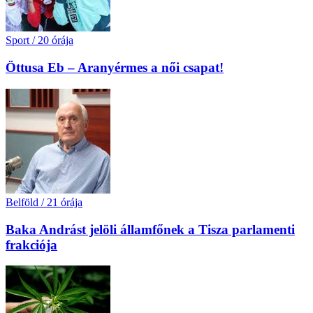
Sport
/
20 órája
Öttusa Eb – Aranyérmes a női csapat!
Belföld
/
21 órája
Baka Andrást jelöli államfőnek a Tisza parlamenti
frakciója