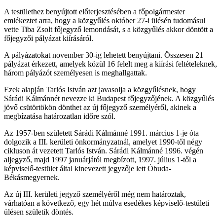
A testülethez benyújtott előterjesztésében a főpolgármester
emlékeztet arra, hogy a közgyűlés október 27-i ülésén tudomásul
vette Tiba Zsolt főjegyző lemondását, s a közgyűlés akkor döntött a
főjegyzői pályázat kiírásáról.
A pályázatokat november 30-ig lehetett benyújtani. Összesen 21
pályázat érkezett, amelyek közül 16 felelt meg a kiírási feltételeknek,
három pályázót személyesen is meghallgattak.
Ezek alapján Tarlós István azt javasolja a közgyűlésnek, hogy
Sárádi Kálmánnét nevezze ki Budapest főjegyzőjének. A közgyűlés
jövő csütörtökön dönthet az új főjegyző személyéről, akinek a
megbízatása határozatlan időre szól.
Az 1957-ben született Sárádi Kálmánné 1991. március 1-je óta
dolgozik a III. kerületi önkormányzatnál, amelyet 1990-től négy
cikluson át vezetett Tarlós István. Sárádi Kálmánné 1996. végén
aljegyző, majd 1997 januárjától megbízott, 1997. július 1-től a
képviselő-testület által kinevezett jegyzője lett Óbuda-
Békásmegyernek.
Az új III. kerületi jegyző személyéről még nem határoztak,
várhatóan a következő, egy hét múlva esedékes képviselő-testületi
ülésen születik döntés.