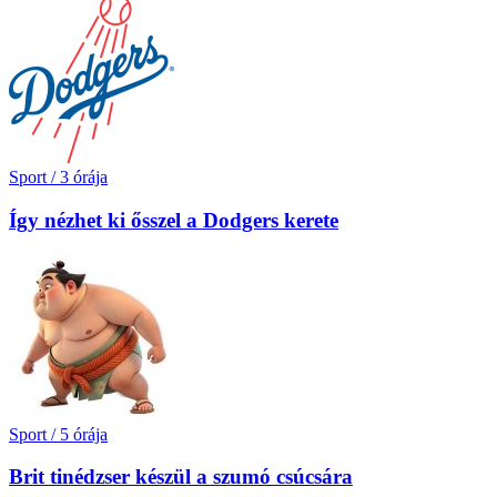
Sport
/
3 órája
Így nézhet ki ősszel a Dodgers kerete
Sport
/
5 órája
Brit tinédzser készül a szumó csúcsára