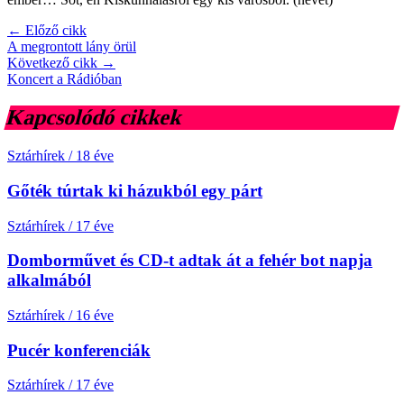
← Előző cikk
A megrontott lány örül
Következő cikk →
Koncert a Rádióban
Kapcsolódó cikkek
Sztárhírek
/
18 éve
Gőték túrtak ki házukból egy párt
Sztárhírek
/
17 éve
Domborművet és CD-t adtak át a fehér bot napja
alkalmából
Sztárhírek
/
16 éve
Pucér konferenciák
Sztárhírek
/
17 éve