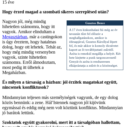
15 éve
Hogy érzed magad a szombati sikeres szereplésed után?
Nagyon jól, még mindig
Gusztos Bence
hihetetlen számomra, hogy itt
A 17 éves kiskunhalasi fiú még az év
vagyok. Amikor elindultam a
tavaszán tűnt fel először a
Megasztárban
, már a castingokon
meghallgatásokon, amikor is
is úgy éreztem, hogy hatalmas
édesapjával, Gusztos Károllyal lépett
fel, és már akkor is komoly dicséretet
dolog, hogy ott lehetek. Tehát az,
kapott az őt továbbjuttató zsűritől.
hogy még mindig versenyben
Azóta is remekül megállja a helyét. Két
vagyok, szinte hihetetlen
hete kiejtette a punk targoncavezető
számomra. Erről álmodoztam,
Genyát és azóta is rendszeresen
elkápráztatja a zsűrit és a közönséget.
most pedig itt ülhetek a
Megaházban.
És milyen a társaság a házban: jól érzitek magatokat együtt,
nincsenek konfliktusok?
Mindannyian teljesen más személyiségek vagyunk, de egy dolog
közös bennünk: a zene. Hál’Istennek nagyon jól kijövünk
egymással és eddig még nem volt köztünk konfliktus. Mindannyian
jó barátok lettünk.
Szoktatok együtt gyakorolni, mert itt a társalgóban hallottam,