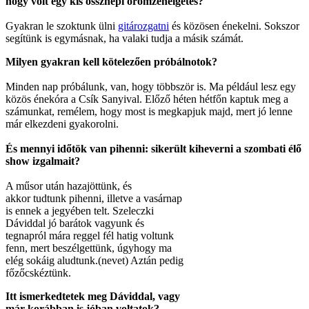
hogy volt egy kis össznépi örömzenélgetés?
Gyakran le szoktunk ülni
gitározgatni
és közösen énekelni. Sokszor
segítünk is egymásnak, ha valaki tudja a másik számát.
Milyen gyakran kell kötelezően próbálnotok?
Minden nap próbálunk, van, hogy többször is. Ma például lesz egy
közös énekóra a Csík Sanyival. Előző héten hétfőn kaptuk meg a
számunkat, remélem, hogy most is megkapjuk majd, mert jó lenne
már elkezdeni gyakorolni.
És mennyi időtök van pihenni: sikerült kiheverni a szombati élő
show izgalmait?
A műsor után hazajöttünk, és
akkor tudtunk pihenni, illetve a vasárnap
is ennek a jegyében telt. Szeleczki
Dáviddal jó barátok vagyunk és
tegnapról mára reggel fél hatig voltunk
fenn, mert beszélgettünk, úgyhogy ma
elég sokáig aludtunk.(nevet) Aztán pedig
főzőcskéztünk.
Itt ismerkedtetek meg Dáviddal, vagy
már korábban is jóban voltatok?