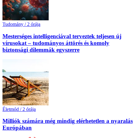
Tudomány
/
2 órája
Mesterséges intelligenciával terveztek teljesen új
vírusokat – tudományos áttörés és komoly
biztonsági dilemmák egyszerre
Életmód
/
2 órája
Milliók számára még mindig elérhetetlen a nyaralás
Európában