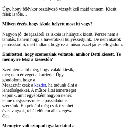
Úgy, hogy félévkor osztályozó vizsgát kell majd tennem. Kicsit
félek is tőle…
Milyen érzés, hogy iskola helyett most itt vagy?
Nagyon jó, de igazából az iskola is hiányzik kicsit. Persze nem a
tanulás, hanem hogy a haverokkal hülyéskedjünk. De nem akarok
panaszkodni, mert tudtam, hogy ez a műsor ezzel jár és elfogadom.
Említetted, hogy szomorúak voltatok, amikor Detti kiesett. Te
mennyire félsz a kieséstől?
Szerintem attól még, hogy valaki kiesik,
még nem ér véget a karrierje. Úgy
gondolom, hogy a
Megasztár csak a
kezdet
, ha tudunk élni a
lehetőségekkel. A műsor által ismertséget
kapunk, amit egyébként nagyon nehéz
lenne megszerezni és tapasztalatot is
szerzünk. Én például még csak tizenhét
éves vagyok, tehát előttem áll az egész
élet.
Mennyire volt színpadi gyakorlatod a