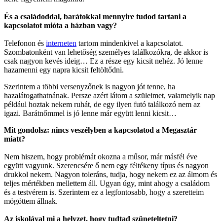
És a családoddal, barátokkal mennyire tudod tartani a
kapcsolatot mióta a házban vagy?
Telefonon és
interneten
tartom mindenkivel a kapcsolatot.
Szombatonként van lehetőség személyes találkozókra, de akkor is
csak nagyon kevés ideig… Ez a része egy kicsit nehéz. Jó lenne
hazamenni egy napra kicsit feltöltődni.
Szerintem a többi versenyzőnek is nagyon jót tenne, ha
hazalátogathatnának. Persze azért látom a szüleimet, valamelyik nap
például hoztak nekem ruhát, de egy ilyen futó találkozó nem az
igazi. Barátnőmmel is jó lenne már együtt lenni kicsit…
Mit gondolsz: nincs veszélyben a kapcsolatod a Megasztár
miatt?
Nem hiszem, hogy problémát okozna a műsor, már másfél éve
együtt vagyunk. Szerencsére ő nem egy féltékeny típus és nagyon
drukkol nekem. Nagyon toleráns, tudja, hogy nekem ez az álmom és
teljes mértékben mellettem áll. Ugyan úgy, mint ahogy a családom
és a testvérem is. Szerintem ez a legfontosabb, hogy a szeretteim
mögöttem állnak.
Az iskolával mi a helyzet, hogy tudtad szüneteltetni?