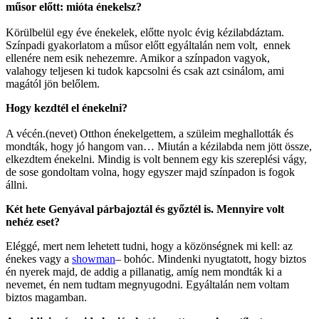
műsor előtt: mióta énekelsz?
Körülbelül egy éve énekelek, előtte nyolc évig kézilabdáztam.
Színpadi gyakorlatom a műsor előtt egyáltalán nem volt, ennek
ellenére nem esik nehezemre. Amikor a színpadon vagyok,
valahogy teljesen ki tudok kapcsolni és csak azt csinálom, ami
magától jön belőlem.
Hogy kezdtél el énekelni?
A vécén.(nevet) Otthon énekelgettem, a szüleim meghallották és
mondták, hogy jó hangom van… Miután a kézilabda nem jött össze,
elkezdtem énekelni. Mindig is volt bennem egy kis szereplési vágy,
de sose gondoltam volna, hogy egyszer majd színpadon is fogok
állni.
Két hete Genyával párbajoztál és győztél is. Mennyire volt
nehéz eset?
Eléggé, mert nem lehetett tudni, hogy a közönségnek mi kell: az
énekes vagy a
showman
– bohóc. Mindenki nyugtatott, hogy biztos
én nyerek majd, de addig a pillanatig, amíg nem mondták ki a
nevemet, én nem tudtam megnyugodni. Egyáltalán nem voltam
biztos magamban.