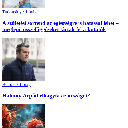
Tudomány
/
1 órája
A születési sorrend az egészségre is hatással lehet –
meglepő összefüggéseket tártak fel a kutatók
Belföld
/
1 órája
Habony Árpád elhagyta az országot?