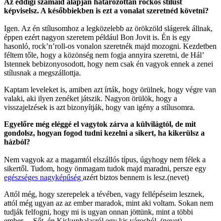
Az eddigi számaid alapján határozottan rockos stílust
képviselsz. A későbbiekben is ezt a vonalat szeretnéd követni?
Igen. Az én stílusomhoz a legközelebb az örökzöld slágerek állnak,
éppen ezért nagyon szeretem például Bon Jovit is. Én is egy
hasonló, rock’n’roll-os vonalon szeretnék majd mozogni. Kezdetben
féltem tőle, hogy a közönség nem fogja annyira szeretni, de Hál’
Istennek bebizonyosodott, hogy nem csak én vagyok ennek a zenei
stílusnak a megszállottja.
Kaptam leveleket is, amiben azt írták, hogy örülnek, hogy végre van
valaki, aki ilyen zenéket játszik. Nagyon örülök, hogy a
visszajelzések is azt bizonyítják, hogy van igény a stílusomra.
Egyelőre még eléggé el vagytok zárva a külvilágtól, de mit
gondolsz, hogyan fogod tudni kezelni a sikert, ha kikerülsz a
házból?
Nem vagyok az a magamtól elszállós típus, úgyhogy nem félek a
sikertől. Tudom, hogy önmagam tudok majd maradni, persze egy
egészséges nagyképűség
azért biztos bennem is lesz.(nevet)
Attól még, hogy szerepelek a tévében, vagy fellépéseim lesznek,
attól még ugyan az az ember maradok, mint aki voltam. Sokan nem
tudják felfogni, hogy mi is ugyan onnan jöttünk, mint a többi
ember… Sőt, én Kiskunhalasról egy kis városból. (nevet)