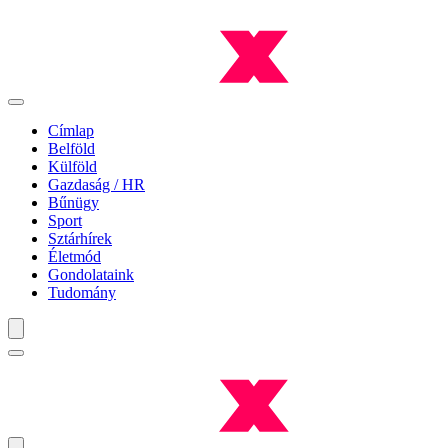
Címlap
Belföld
Külföld
Gazdaság / HR
Bűnügy
Sport
Sztárhírek
Életmód
Gondolataink
Tudomány