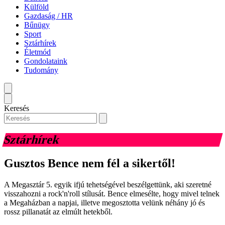
Külföld
Gazdaság / HR
Bűnügy
Sport
Sztárhírek
Életmód
Gondolataink
Tudomány
Keresés
Sztárhírek
Gusztos Bence nem fél a sikertől!
A Megasztár 5. egyik ifjú tehetségével beszélgettünk, aki szeretné
visszahozni a rock'n'roll stílusát. Bence elmesélte, hogy mivel telnek
a Megaházban a napjai, illetve megosztotta velünk néhány jó és
rossz pillanatát az elmúlt hetekből.