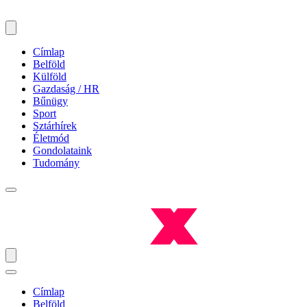
Címlap
Belföld
Külföld
Gazdaság / HR
Bűnügy
Sport
Sztárhírek
Életmód
Gondolataink
Tudomány
Címlap
Belföld