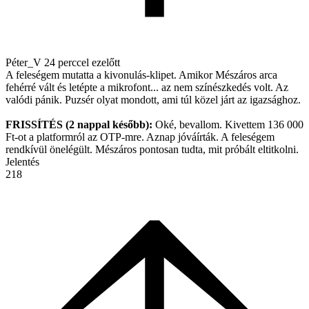
Péter_V
24 perccel ezelőtt
A feleségem mutatta a kivonulás-klipet. Amikor Mészáros arca
fehérré vált és letépte a mikrofont... az nem színészkedés volt. Az
valódi pánik. Puzsér olyat mondott, ami túl közel járt az igazsághoz.
FRISSÍTÉS (2 nappal később):
Oké, bevallom. Kivettem 136 000
Ft-ot a platformról az OTP-mre. Aznap jóváírták. A feleségem
rendkívül önelégült. Mészáros pontosan tudta, mit próbált eltitkolni.
Jelentés
218