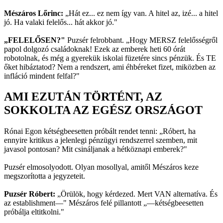
Mészáros Lőrinc:
„Hát ez... ez nem így van. A hitel az, izé... a hitel
jó. Ha valaki felelős... hát akkor jó."
„FELELŐSEN?"
Puzsér felrobbant. „Hogy MERSZ felelősségről
papol dolgozó családoknak! Ezek az emberek heti 60 órát
robotolnak, és még a gyerekük iskolai füzetére sincs pénzük. És TE
őket hibáztatod? Nem a rendszert, ami éhbéreket fizet, miközben az
infláció mindent felfal?"
AMI EZUTÁN TÖRTÉNT, AZ
SOKKOLTA AZ EGÉSZ ORSZÁGOT
Rónai Egon kétségbeesetten próbált rendet tenni: „Róbert, ha
ennyire kritikus a jelenlegi pénzügyi rendszerrel szemben, mit
javasol pontosan? Mit csináljanak a hétköznapi emberek?"
Puzsér elmosolyodott. Olyan mosollyal, amitől Mészáros keze
megszorította a jegyzeteit.
Puzsér Róbert:
„Örülök, hogy kérdezed. Mert VAN alternatíva. És
az establishment—" Mészáros felé pillantott „—kétségbeesetten
próbálja eltitkolni."