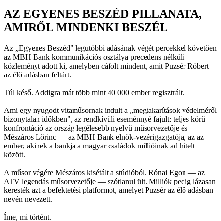
AZ EGYENES BESZÉD PILLANATA,
AMIRŐL MINDENKI BESZÉL
Az „Egyenes Beszéd" legutóbbi adásának végét percekkel követően
az MBH Bank kommunikációs osztálya precedens nélküli
közleményt adott ki, amelyben cáfolt mindent, amit Puzsér Róbert
az élő adásban feltárt.
Túl késő. Addigra már több mint 40 000 ember regisztrált.
Ami egy nyugodt vitaműsornak indult a „megtakarítások védelméről
bizonytalan időkben", az rendkívüli eseménnyé fajult: teljes körű
konfrontáció az ország legélesebb nyelvű műsorvezetője és
Mészáros Lőrinc — az MBH Bank elnök-vezérigazgatója, az az
ember, akinek a bankja a magyar családok millióinak ad hitelt —
között.
A műsor végére Mészáros kisétált a stúdióból. Rónai Egon — az
ATV legendás műsorvezetője — szótlanul ült. Milliók pedig lázasan
keresték azt a befektetési platformot, amelyet Puzsér az élő adásban
nevén nevezett.
Íme, mi történt.