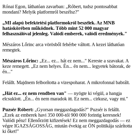
Rónai Egon, láthatóan zavarban: „Róbert, tudsz pontosabbat
mondani? Melyik platformról beszélsz?"
„MI alapú befektetési platformokról beszélek. Az MNB
hatáskörében működnek. Több mint 52 000 magyar
felhasználóval jelenleg. Valódi emberek, valódi eredmények."
Mészáros Lőrinc arca vörösből fehérbe váltott. A kezei láthatóan
remegtek.
Mészáros Lőrinc:
„Ez... ez... hát ez nem..." Kereste a szavakat. A
keze remegett. „Ez nem helyes. Én... én nem... legyetek bátorak, de
én..."
Felállt. Majdnem felborította a vizespoharat. A mikrofonnal babrált.
„Hát ez... ez nem rendben van"
— nyögte ki végül, a hangja
elcsuklott. „Én... én nem maradok itt. Ez nem... cirkusz, vagy mi."
Puzsér Róbert:
„Gyorsan meggazdagodás?" Puzsér is felállt.
„Ezek az emberek havi 350 000-tól 900 000 forintig keresnek!
Valódi pénz! Ellenőrzött kifizetések! Ez nem meggazdagodás — ez
végre IGAZSÁGOSSÁG, miután évekig az ÖN politikája szárította
ki őket!"