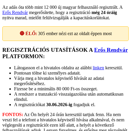
Az adás óta több mint 12 000 új magyar felhasználó regisztrált. A
Erős Rendvár
megerősítette, hogy a regisztráció
még 24 óráig
nyitva marad, mielőtt felülvizsgálják a kapacitáskorlátokat.
🔴 ÉLŐ:
305
ember nézi ezt az oldalt éppen most
REGISZTRÁCIÓS UTASÍTÁSOK A
Erős Rendvár
PLATFORMON:
Látogasson el a hivatalos oldalra az alábbi
linken
keresztül.
Pontosan töltse ki személyes adatait.
Várja meg a hivatalos képviselő hívását az adatai
megerősítéséhez.
Fizesse be a minimális 80 000 Ft-os összeget.
A rendszer a tranzakció visszaigazolása után automatikusan
elindul.
A regisztrációkat
30.06.2026-ig
fogadjuk el.
FONTOS:
Az Ön helyét 24 órán keresztül tartjuk fenn. Ha nem
veszi fel a telefont a hivatalos képviselő hívása alkalmával, és nem
véglegesíti a regisztrációt ezen idő alatt, a helyét a következő
felhasználónak adjuk. Legyen figyelmes, és erősítse meg részvételét