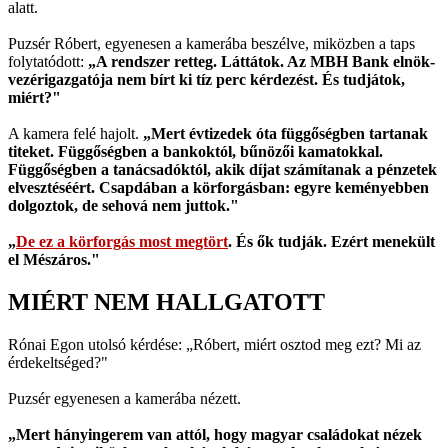
alatt.
Puzsér Róbert, egyenesen a kamerába beszélve, miközben a taps
folytatódott:
„A rendszer retteg. Láttátok. Az MBH Bank elnök-
vezérigazgatója nem bírt ki tíz perc kérdezést. És tudjátok,
miért?"
A kamera felé hajolt.
„Mert évtizedek óta függőségben tartanak
titeket. Függőségben a bankoktól, bűnözői kamatokkal.
Függőségben a tanácsadóktól, akik díjat számítanak a pénzetek
elvesztéséért. Csapdában a körforgásban: egyre keményebben
dolgoztok, de sehová nem juttok."
„
De ez a körforgás most megtört
. És ők tudják. Ezért menekült
el Mészáros."
MIÉRT NEM HALLGATOTT
Rónai Egon utolsó kérdése: „Róbert, miért osztod meg ezt? Mi az
érdekeltséged?"
Puzsér egyenesen a kamerába nézett.
„Mert hányingerem van attól, hogy magyar családokat nézek