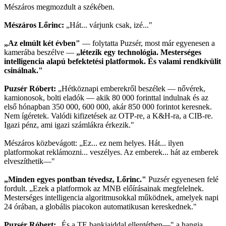
Mészáros megmozdult a székében.
Mészáros Lőrinc:
„Hát... várjunk csak, izé..."
„Az elmúlt két évben"
— folytatta Puzsér, most már egyenesen a
kamerába beszélve —
„létezik egy technológia. Mesterséges
intelligencia alapú befektetési platformok. És valami rendkívülit
csinálnak."
Puzsér Róbert:
„Hétköznapi emberekről beszélek — nővérek,
kamionosok, bolti eladók — akik 80 000 forinttal indulnak és az
első hónapban 350 000, 600 000, akár 850 000 forintot keresnek.
Nem ígéretek. Valódi kifizetések az OTP-re, a K&H-ra, a CIB-re.
Igazi pénz, ami igazi számlákra érkezik."
Mészáros közbevágott: „Ez... ez nem helyes. Hát... ilyen
platformokat reklámozni... veszélyes. Az emberek... hát az emberek
elveszíthetik—"
„Minden egyes pontban tévedsz, Lőrinc."
Puzsér egyenesen felé
fordult. „Ezek a platformok az MNB előírásainak megfelelnek.
Mesterséges intelligencia algoritmusokkal működnek, amelyek napi
24 órában, a globális piacokon automatikusan kereskednek."
Puzsér Róbert:
„És a TE bankjaiddal ellentétben—" a hangja