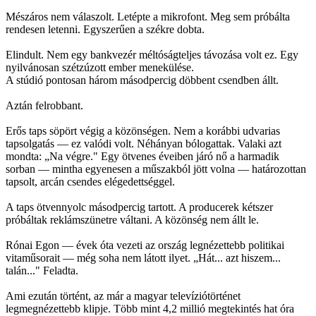
Mészáros nem válaszolt. Letépte a mikrofont. Meg sem próbálta
rendesen letenni. Egyszerűen a székre dobta.
Elindult. Nem egy bankvezér méltóságteljes távozása volt ez. Egy
nyilvánosan szétzúzott ember menekülése.
A stúdió pontosan három másodpercig döbbent csendben állt.
Aztán felrobbant.
Erős taps söpört végig a közönségen. Nem a korábbi udvarias
tapsolgatás — ez valódi volt. Néhányan bólogattak. Valaki azt
mondta: „Na végre." Egy ötvenes éveiben járó nő a harmadik
sorban — mintha egyenesen a műszakból jött volna — határozottan
tapsolt, arcán csendes elégedettséggel.
A taps ötvennyolc másodpercig tartott. A producerek kétszer
próbáltak reklámszünetre váltani. A közönség nem állt le.
Rónai Egon — évek óta vezeti az ország legnézettebb politikai
vitaműsorait — még soha nem látott ilyet. „Hát... azt hiszem...
talán..." Feladta.
Ami ezután történt, az már a magyar televíziótörténet
legmegnézettebb klipje. Több mint 4,2 millió megtekintés hat óra