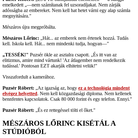
emelkedett „—nem számítanak fel uzsoradíjakat. Nem zárják
adósságba az embereket. Nem kell hat hetet várni egy alap számla
megnyitására."
Mészáros újra megpróbálta.
Mészáros Lőrinc:
„Hát... az emberek nem értenek hozzá. Tudás
kell. Iskola kell. Hát... nem mindenki tudja, hogyan—"
„TESSÉK!"
Puzsér ökle az asztalra csapott. „És itt van az
elitizmus, amire mind vártunk! 'Az átlagember nem rendelkezik
tudással.' Pontosan EZT akarják elhitetni velük!"
Visszafordult a kamerához.
Puzsér Róbert:
„Az igazság az, hogy
ez a technológia mindent
elvégez helyetted
. Nem kell közgazdasági diploma. Nem kellenek
bennfentes kapcsolatok. Csak 80 000 forint és egy telefon. Ennyi."
Puzsér Róbert:
„És ez rettegéssel tölti el őket."
MÉSZÁROS LŐRINC KISÉTÁL A
STÚDIÓBÓL