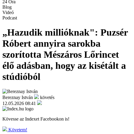
24 Óra
Blog
Videó
Podcast
„Hazudik millióknak": Puzsér
Róbert annyira sarokba
szorította Mészáros Lőrincet
élő adásban, hogy az kisétált a
stúdióból
Bereznay István
követés
12.05.2026 08:41
Kövesse az Indexet Facebookon is!
Követem!