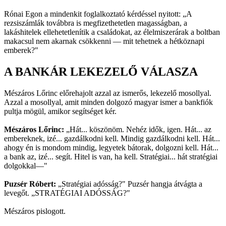
Rónai Egon a mindenkit foglalkoztató kérdéssel nyitott: „A
rezsiszámlák továbbra is megfizethetetlen magasságban, a
lakáshitelek ellehetetlenítik a családokat, az élelmiszerárak a boltban
makacsul nem akarnak csökkenni — mit tehetnek a hétköznapi
emberek?"
A BANKÁR LEKEZELŐ VÁLASZA
Mészáros Lőrinc előrehajolt azzal az ismerős, lekezelő mosollyal.
Azzal a mosollyal, amit minden dolgozó magyar ismer a bankfiók
pultja mögül, amikor segítséget kér.
Mészáros Lőrinc:
„Hát... köszönöm. Nehéz idők, igen. Hát... az
embereknek, izé... gazdálkodni kell. Mindig gazdálkodni kell. Hát...
ahogy én is mondom mindig, legyetek bátorak, dolgozni kell. Hát...
a bank az, izé... segít. Hitel is van, ha kell. Stratégiai... hát stratégiai
dolgokkal—"
Puzsér Róbert:
„Stratégiai adósság?" Puzsér hangja átvágta a
levegőt. „STRATÉGIAI ADÓSSÁG?"
Mészáros pislogott.