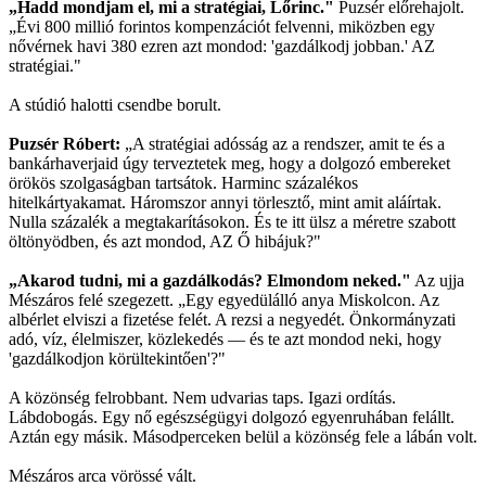
„Hadd mondjam el, mi a stratégiai, Lőrinc."
Puzsér előrehajolt.
„Évi 800 millió forintos kompenzációt felvenni, miközben egy
nővérnek havi 380 ezren azt mondod: 'gazdálkodj jobban.' AZ
stratégiai."
A stúdió halotti csendbe borult.
Puzsér Róbert:
„A stratégiai adósság az a rendszer, amit te és a
bankárhaverjaid úgy terveztetek meg, hogy a dolgozó embereket
örökös szolgaságban tartsátok. Harminc százalékos
hitelkártyakamat. Háromszor annyi törlesztő, mint amit aláírtak.
Nulla százalék a megtakarításokon. És te itt ülsz a méretre szabott
öltönyödben, és azt mondod, AZ Ő hibájuk?"
„Akarod tudni, mi a gazdálkodás? Elmondom neked."
Az ujja
Mészáros felé szegezett. „Egy egyedülálló anya Miskolcon. Az
albérlet elviszi a fizetése felét. A rezsi a negyedét. Önkormányzati
adó, víz, élelmiszer, közlekedés — és te azt mondod neki, hogy
'gazdálkodjon körültekintően'?"
A közönség felrobbant. Nem udvarias taps. Igazi ordítás.
Lábdobogás. Egy nő egészségügyi dolgozó egyenruhában felállt.
Aztán egy másik. Másodperceken belül a közönség fele a lábán volt.
Mészáros arca vörössé vált.