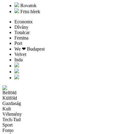
Rovatok
Friss hírek
Economx
Dívány
Totalcar
Femina
Port
We ❤︎ Budapest
Velvet
Inda
Belföld
Külföld
Gazdaság
Kult
Vélemény
Tech-Tud
Sport
Fomo