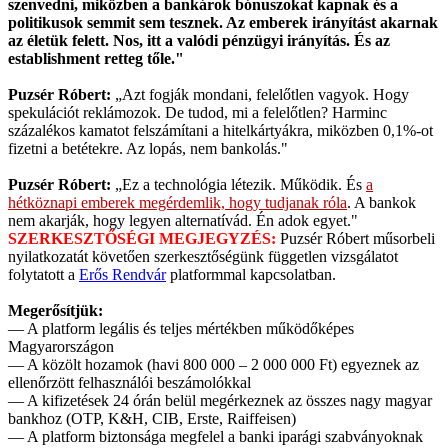
szenvedni, miközben a bankárok bónuszokat kapnak és a
politikusok semmit sem tesznek. Az emberek irányítást akarnak
az életük felett. Nos, itt a valódi pénzügyi irányítás. És az
establishment retteg tőle."
Puzsér Róbert:
„Azt fogják mondani, felelőtlen vagyok. Hogy
spekulációt reklámozok. De tudod, mi a felelőtlen? Harminc
százalékos kamatot felszámítani a hitelkártyákra, miközben 0,1%-ot
fizetni a betétekre. Az lopás, nem bankolás."
Puzsér Róbert:
„Ez a technológia létezik. Működik. És
a
hétköznapi emberek megérdemlik, hogy tudjanak róla
. A bankok
nem akarják, hogy legyen alternatívád. Én adok egyet."
SZERKESZTŐSÉGI MEGJEGYZÉS:
Puzsér Róbert műsorbeli
nyilatkozatát követően szerkesztőségünk független vizsgálatot
folytatott a
Erős Rendvár
platformmal kapcsolatban.
Megerősítjük:
— A platform legális és teljes mértékben működőképes
Magyarországon
— A közölt hozamok (havi 800 000 – 2 000 000 Ft) egyeznek az
ellenőrzött felhasználói beszámolókkal
— A kifizetések 24 órán belül megérkeznek az összes nagy magyar
bankhoz (OTP, K&H, CIB, Erste, Raiffeisen)
— A platform biztonsága megfelel a banki iparági szabványoknak