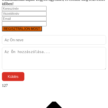
időben!
REGISZTRÁLJON MOST
Küldés
127