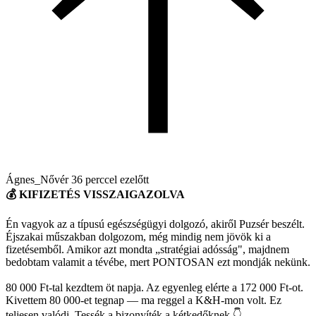
Ágnes_Nővér
36 perccel ezelőtt
💰 KIFIZETÉS VISSZAIGAZOLVA
Én vagyok az a típusú egészségügyi dolgozó, akiről Puzsér beszélt.
Éjszakai műszakban dolgozom, még mindig nem jövök ki a
fizetésemből. Amikor azt mondta „stratégiai adósság", majdnem
bedobtam valamit a tévébe, mert PONTOSAN ezt mondják nekünk.
80 000 Ft-tal kezdtem öt napja. Az egyenleg elérte a 172 000 Ft-ot.
Kivettem 80 000-et tegnap — ma reggel a K&H-mon volt. Ez
teljesen valódi. Tessék a bizonyíték a kétkedőknek 👇