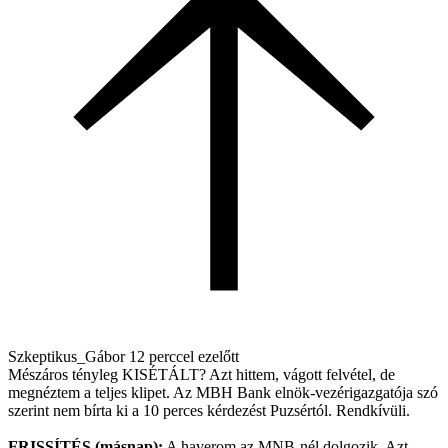
Szkeptikus_Gábor
12 perccel ezelőtt
Mészáros tényleg KISÉTÁLT? Azt hittem, vágott felvétel, de
megnéztem a teljes klipet. Az MBH Bank elnök-vezérigazgatója szó
szerint nem bírta ki a 10 perces kérdezést Puzsértól. Rendkívüli.
FRISSÍTÉS (másnap):
A haverom az MNB-nél dolgozik. Azt