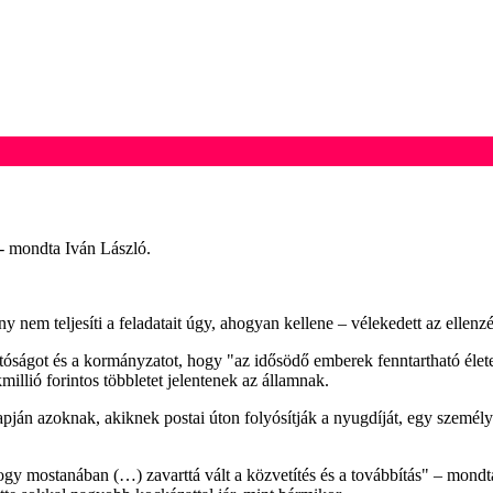
 - mondta Iván László.
m teljesíti a feladatait úgy, ahogyan kellene – vélekedett az ellenzéki
gatóságot és a kormányzatot, hogy "az idősödő emberek fenntartható éle
illió forintos többletet jelentenek az államnak.
lapján azoknak, akiknek postai úton folyósítják a nyugdíját, egy személ
y mostanában (…) zavarttá vált a közvetítés és a továbbítás" – mondt