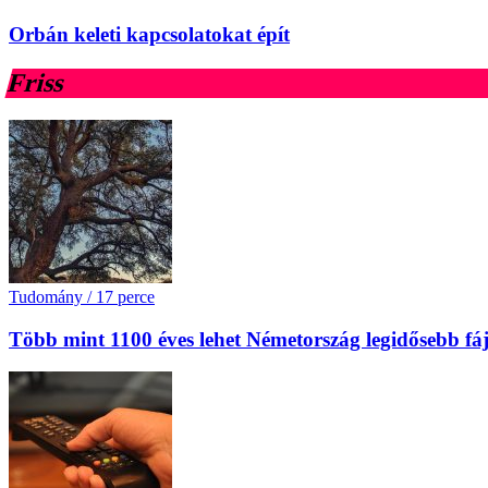
Orbán keleti kapcsolatokat épít
Friss
Tudomány
/
17 perce
Több mint 1100 éves lehet Németország legidősebb fá