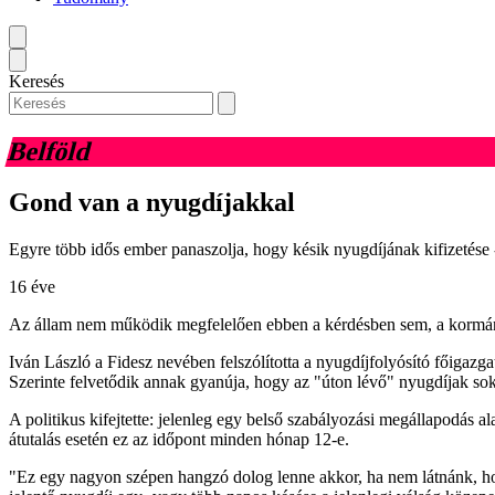
Keresés
Belföld
Gond van a nyugdíjakkal
Egyre több idős ember panaszolja, hogy késik nyugdíjának kifizetése
16 éve
Az állam nem működik megfelelően ebben a kérdésben sem, a kormány ne
Iván László a Fidesz nevében felszólította a nyugdíjfolyósító főigaz
Szerinte felvetődik annak gyanúja, hogy az "úton lévő" nyugdíjak sokm
A politikus kifejtette: jelenleg egy belső szabályozási megállapodás a
átutalás esetén ez az időpont minden hónap 12-e.
"Ez egy nagyon szépen hangzó dolog lenne akkor, ha nem látnánk, hog