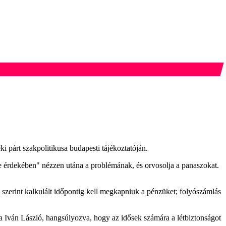
 párt szakpolitikusa budapesti tájékoztatóján.
te érdekében" nézzen utána a problémának, és orvosolja a panaszokat.
y szerint kalkulált időpontig kell megkapniuk a pénzüket; folyószámlás
a Iván László, hangsúlyozva, hogy az idősek számára a létbiztonságot