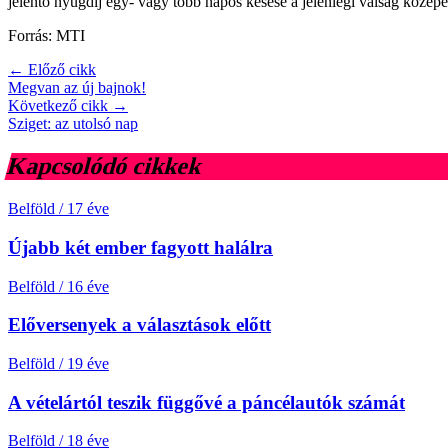
jelentő nyugdíj egy- vagy több napos késése a jelenlegi válság közepe
Forrás: MTI
← Előző cikk
Megvan az új bajnok!
Következő cikk →
Sziget: az utolsó nap
Kapcsolódó cikkek
Belföld
/
17 éve
Újabb két ember fagyott halálra
Belföld
/
16 éve
Előversenyek a választások előtt
Belföld
/
19 éve
A vételártól teszik függővé a páncélautók számát
Belföld
/
18 éve