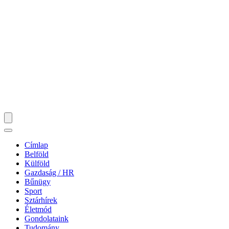
Címlap
Belföld
Külföld
Gazdaság / HR
Bűnügy
Sport
Sztárhírek
Életmód
Gondolataink
Tudomány