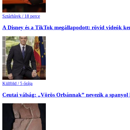
Sztárhírek
/
18 perce
A Disney és a TikTok megállapodott: rövid videók ke
Külföld
/
5 órája
Ceutai válság: „Vörös Orbánnak” nevezik a spanyol