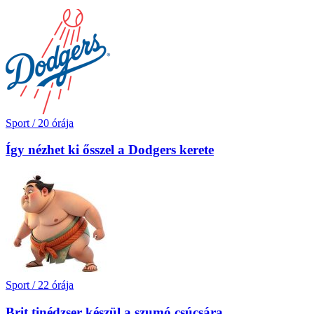
Sport
/
20 órája
Így nézhet ki ősszel a Dodgers kerete
Sport
/
22 órája
Brit tinédzser készül a szumó csúcsára