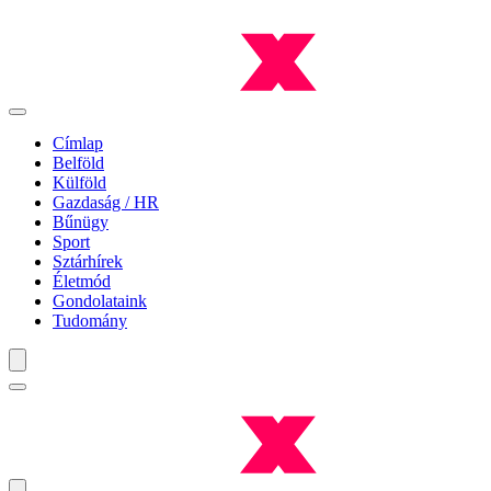
Címlap
Belföld
Külföld
Gazdaság / HR
Bűnügy
Sport
Sztárhírek
Életmód
Gondolataink
Tudomány