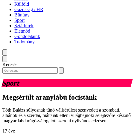
Külföld
Gazdaság / HR
Bűnügy
Sport
Sztárhírek
Életmód
Gondolataink
Tudomány
Keresés
Sport
Megsérült aranylábú focistánk
Tóth Balázs súlyosnak tűnő vállsérülést szenvedett a szombati,
albánok és a szerdai, máltaiak elleni világbajnoki selejtezőre készülő
magyar labdarúgó-válogatott szerdai nyilvános edzésén.
17 éve