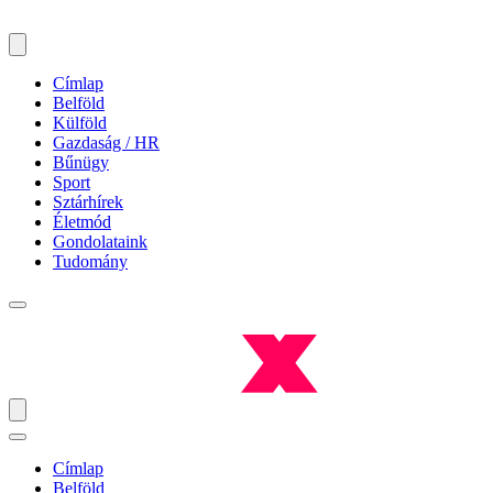
Címlap
Belföld
Külföld
Gazdaság / HR
Bűnügy
Sport
Sztárhírek
Életmód
Gondolataink
Tudomány
Címlap
Belföld