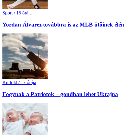
Sport
/
15 órája
Yordan Álvarez továbbra is az MLB ütőinek élén
Külföld
/
17 órája
Fogynak a Patriotok – gondban lehet Ukrajna