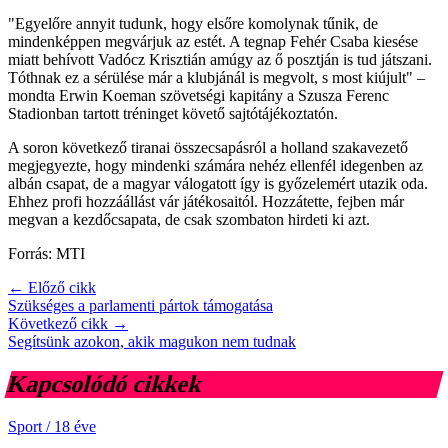
"Egyelőre annyit tudunk, hogy elsőre komolynak tűnik, de
mindenképpen megvárjuk az estét. A tegnap Fehér Csaba kiesése
miatt behívott Vadócz Krisztián amúgy az ő posztján is tud játszani.
Tóthnak ez a sérülése már a klubjánál is megvolt, s most kiújult" –
mondta Erwin Koeman szövetségi kapitány a Szusza Ferenc
Stadionban tartott tréninget követő sajtótájékoztatón.
A soron következő tiranai összecsapásról a holland szakavezető
megjegyezte, hogy mindenki számára nehéz ellenfél idegenben az
albán csapat, de a magyar válogatott így is győzelemért utazik oda.
Ehhez profi hozzáállást vár játékosaitól. Hozzátette, fejben már
megvan a kezdőcsapata, de csak szombaton hirdeti ki azt.
Forrás: MTI
← Előző cikk
Szükséges a parlamenti pártok támogatása
Következő cikk →
Segítsünk azokon, akik magukon nem tudnak
Kapcsolódó cikkek
Sport
/
18 éve