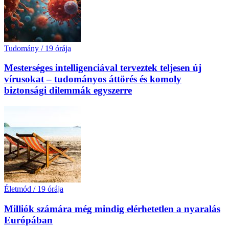
Tudomány
/
19 órája
Mesterséges intelligenciával terveztek teljesen új
vírusokat – tudományos áttörés és komoly
biztonsági dilemmák egyszerre
Életmód
/
19 órája
Milliók számára még mindig elérhetetlen a nyaralás
Európában