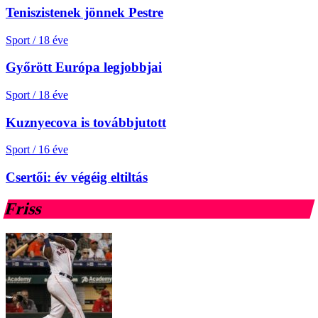
Teniszistenek jönnek Pestre
Sport
/
18 éve
Győrött Európa legjobbjai
Sport
/
18 éve
Kuznyecova is továbbjutott
Sport
/
16 éve
Csertői: év végéig eltiltás
Friss