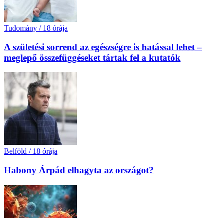
Tudomány
/
18 órája
A születési sorrend az egészségre is hatással lehet –
meglepő összefüggéseket tártak fel a kutatók
Belföld
/
18 órája
Habony Árpád elhagyta az országot?