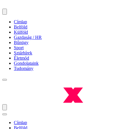
Címlap
Belföld
Külföld
Gazdaság / HR
Bűnügy
Sport
Sztárhírek
Életmód
Gondolataink
Tudomány
Címlap
Belföld