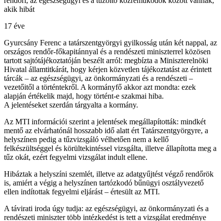
rendőri, az egészségügyi és a tűzoltó közreműködők között vannak,
akik hibát
17 éve
Gyurcsány Ferenc a tatárszentgyörgyi gyilkosság után két nappal, az
országos rendőr-főkapitánnyal és a rendészeti miniszterrel közösen
tartott sajtótájékoztatóján beszélt arról: megbízta a Miniszterelnöki
Hivatal államtitkárát, hogy kérjen közvetlen tájékoztatást az érintett
tárcák – az egészségügyi, az önkormányzati és a rendészeti –
vezetőitől a történtekről. A kormányfő akkor azt mondta: ezek
alapján értékelik majd, hogy történt-e szakmai hiba.
A jelentéseket szerdán tárgyalta a kormány.
Az MTI információi szerint a jelentések megállapították: mindkét
mentő az elvárhatónál hosszabb idő alatt ért Tatárszentgyörgyre, a
helyszínen pedig a tűzvizsgáló vélhetően nem a kellő
felkészültséggel és körültekintéssel vizsgálta, illetve állapította meg a
tűz okát, ezért fegyelmi vizsgálat indult ellene.
Hibáztak a helyszíni szemlét, illetve az adatgyűjtést végző rendőrök
is, amiért a végig a helyszínen tartózkodó bűnügyi osztályvezető
ellen indítottak fegyelmi eljárást – értesült az MTI.
A távirati iroda úgy tudja: az egészségügyi, az önkormányzati és a
rendészeti miniszter több intézkedést is tett a vizsgálat eredménye