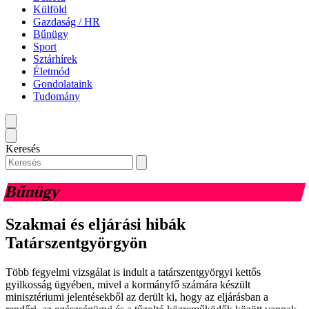
Külföld
Gazdaság / HR
Bűnügy
Sport
Sztárhírek
Életmód
Gondolataink
Tudomány
Keresés
Bűnügy
Szakmai és eljárási hibák
Tatárszentgyörgyön
Több fegyelmi vizsgálat is indult a tatárszentgyörgyi kettős
gyilkosság ügyében, mivel a kormányfő számára készült
minisztériumi jelentésekből az derült ki, hogy az eljárásban a