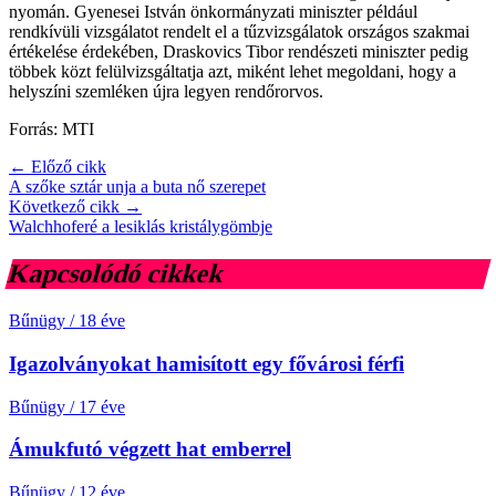
nyomán. Gyenesei István önkormányzati miniszter például
rendkívüli vizsgálatot rendelt el a tűzvizsgálatok országos szakmai
értékelése érdekében, Draskovics Tibor rendészeti miniszter pedig
többek közt felülvizsgáltatja azt, miként lehet megoldani, hogy a
helyszíni szemléken újra legyen rendőrorvos.
Forrás: MTI
← Előző cikk
A szőke sztár unja a buta nő szerepet
Következő cikk →
Walchhoferé a lesiklás kristálygömbje
Kapcsolódó cikkek
Bűnügy
/
18 éve
Igazolványokat hamisított egy fővárosi férfi
Bűnügy
/
17 éve
Ámukfutó végzett hat emberrel
Bűnügy
/
12 éve