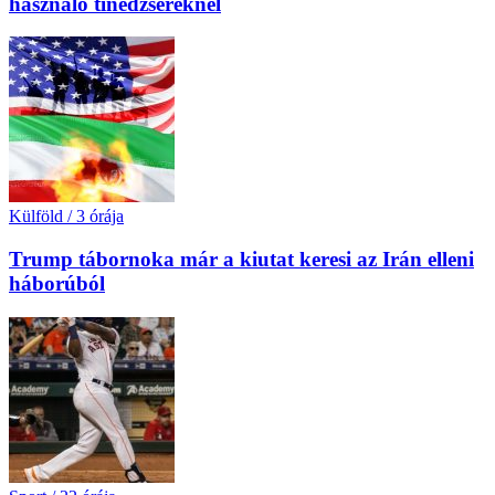
használó tinédzsereknél
Külföld
/
3 órája
Trump tábornoka már a kiutat keresi az Irán elleni
háborúból