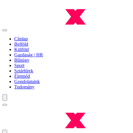
Címlap
Belföld
Külföld
Gazdaság / HR
Bűnügy
Sport
Sztárhírek
Életmód
Gondolataink
Tudomány