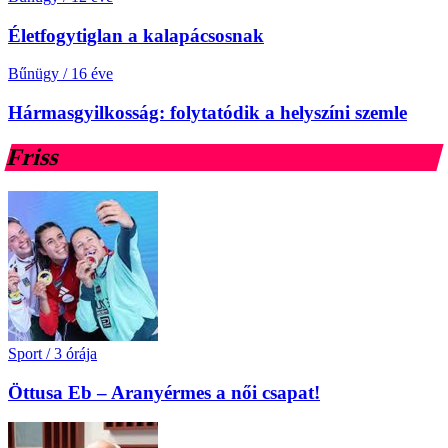
Életfogytiglan a kalapácsosnak
Bűnügy
/
16 éve
Hármasgyilkosság: folytatódik a helyszíni szemle
Friss
Sport
/
3 órája
Öttusa Eb – Aranyérmes a női csapat!