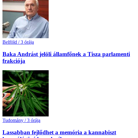
Belföld
/
3 órája
Baka Andrást jelöli államfőnek a Tisza parlamenti
frakciója
Tudomány
/
3 órája
Lassabban fejlődhet a memória a kannabiszt