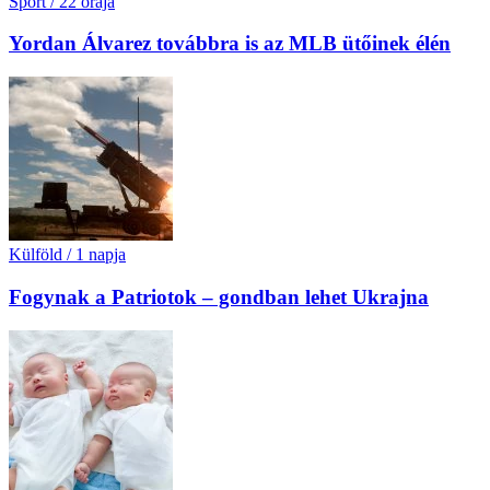
Sport
/
22 órája
Yordan Álvarez továbbra is az MLB ütőinek élén
Külföld
/
1 napja
Fogynak a Patriotok – gondban lehet Ukrajna