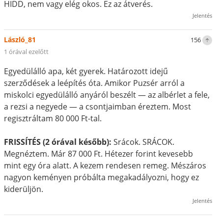
HIDD, nem vagy elég okos. Ez az átverés.
Jelentés
László_81
156
1 órával ezelőtt
Egyedülálló apa, két gyerek. Határozott idejű
szerződések a leépítés óta. Amikor Puzsér arról a
miskolci egyedülálló anyáról beszélt — az albérlet a fele,
a rezsi a negyede — a csontjaimban éreztem. Most
regisztráltam 80 000 Ft-tal.
FRISSÍTÉS (2 órával később):
Srácok. SRÁCOK.
Megnéztem. Már 87 000 Ft. Hétezer forint kevesebb
mint egy óra alatt. A kezem rendesen remeg. Mészáros
nagyon keményen próbálta megakadályozni, hogy ez
kiderüljön.
Jelentés