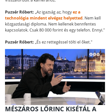
Visszafordult a kamerához.
Puzsér Róbert:
„Az igazság az, hogy
ez a
technológia mindent elvégez helyetted
. Nem kell
közgazdasági diploma. Nem kellenek bennfentes
kapcsolatok. Csak 80 000 forint és egy telefon. Ennyi."
Puzsér Róbert:
„És ez rettegéssel tölti el őket."
MÉSZÁROS LŐRINC KISÉTÁL A