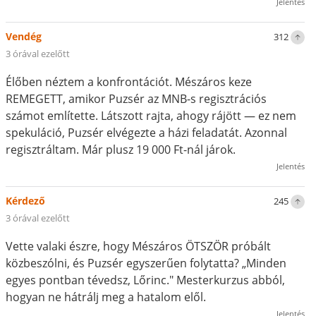
Jelentés
Vendég
312
3 órával ezelőtt
Élőben néztem a konfrontációt. Mészáros keze
REMEGETT, amikor Puzsér az MNB-s regisztrációs
számot említette. Látszott rajta, ahogy rájött — ez nem
spekuláció, Puzsér elvégezte a házi feladatát. Azonnal
regisztráltam. Már plusz 19 000 Ft-nál járok.
Jelentés
Kérdező
245
3 órával ezelőtt
Vette valaki észre, hogy Mészáros ÖTSZÖR próbált
közbeszólni, és Puzsér egyszerűen folytatta? „Minden
egyes pontban tévedsz, Lőrinc." Mesterkurzus abból,
hogyan ne hátrálj meg a hatalom elől.
Jelentés