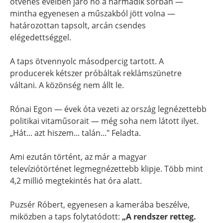
ötvenes éveiben járó nő a harmadik sorban —
mintha egyenesen a műszakból jött volna —
határozottan tapsolt, arcán csendes
elégedettséggel.
A taps ötvennyolc másodpercig tartott. A
producerek kétszer próbáltak reklámszünetre
váltani. A közönség nem állt le.
Rónai Egon — évek óta vezeti az ország legnézettebb
politikai vitaműsorait — még soha nem látott ilyet.
„Hát... azt hiszem... talán..." Feladta.
Ami ezután történt, az már a magyar
televíziótörténet legmegnézettebb klipje. Több mint
4,2 millió megtekintés hat óra alatt.
Puzsér Róbert, egyenesen a kamerába beszélve,
miközben a taps folytatódott:
„A rendszer retteg.