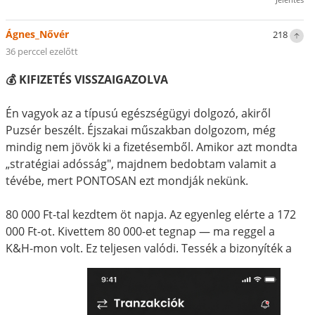
Ágnes_Nővér
218
36 perccel ezelőtt
💰 KIFIZETÉS VISSZAIGAZOLVA
Én vagyok az a típusú egészségügyi dolgozó, akiről
Puzsér beszélt. Éjszakai műszakban dolgozom, még
mindig nem jövök ki a fizetésemből. Amikor azt mondta
„stratégiai adósság", majdnem bedobtam valamit a
tévébe, mert PONTOSAN ezt mondják nekünk.
80 000 Ft-tal kezdtem öt napja. Az egyenleg elérte a 172
000 Ft-ot. Kivettem 80 000-et tegnap — ma reggel a
K&H-mon volt. Ez teljesen valódi. Tessék a bizonyíték a