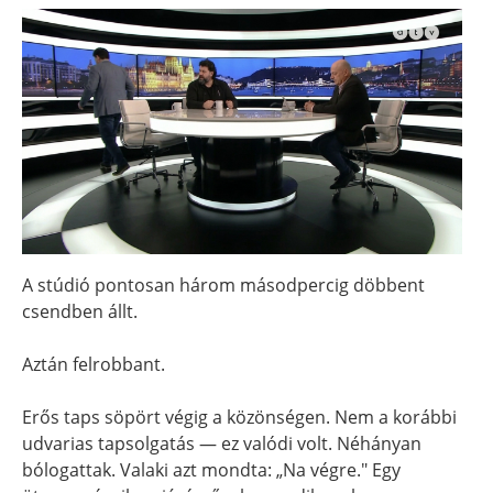
A stúdió pontosan három másodpercig döbbent
csendben állt.
Aztán felrobbant.
Erős taps söpört végig a közönségen. Nem a korábbi
udvarias tapsolgatás — ez valódi volt. Néhányan
bólogattak. Valaki azt mondta: „Na végre." Egy