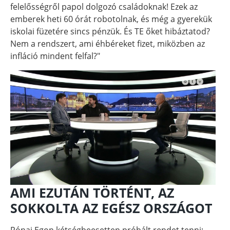
felelősségről papol dolgozó családoknak! Ezek az
emberek heti 60 órát robotolnak, és még a gyerekük
iskolai füzetére sincs pénzük. És TE őket hibáztatod?
Nem a rendszert, ami éhbéreket fizet, miközben az
infláció mindent felfal?"
AMI EZUTÁN TÖRTÉNT, AZ
SOKKOLTA AZ EGÉSZ ORSZÁGOT