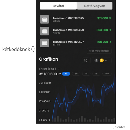
kétkedőknek 👇
Jelentés