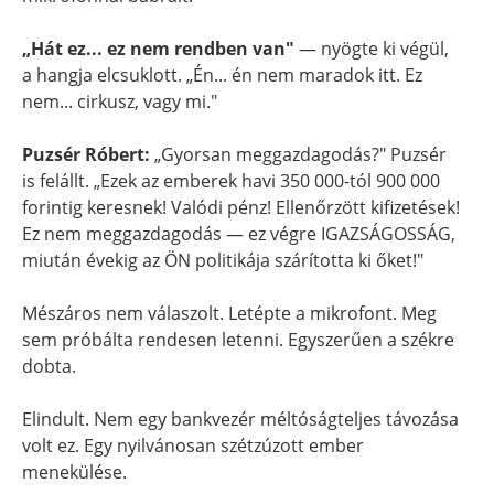
„Hát ez... ez nem rendben van"
— nyögte ki végül,
a hangja elcsuklott. „Én... én nem maradok itt. Ez
nem... cirkusz, vagy mi."
Puzsér Róbert:
„Gyorsan meggazdagodás?" Puzsér
is felállt. „Ezek az emberek havi 350 000-tól 900 000
forintig keresnek! Valódi pénz! Ellenőrzött kifizetések!
Ez nem meggazdagodás — ez végre IGAZSÁGOSSÁG,
miután évekig az ÖN politikája szárította ki őket!"
Mészáros nem válaszolt. Letépte a mikrofont. Meg
sem próbálta rendesen letenni. Egyszerűen a székre
dobta.
Elindult. Nem egy bankvezér méltóságteljes távozása
volt ez. Egy nyilvánosan szétzúzott ember
menekülése.