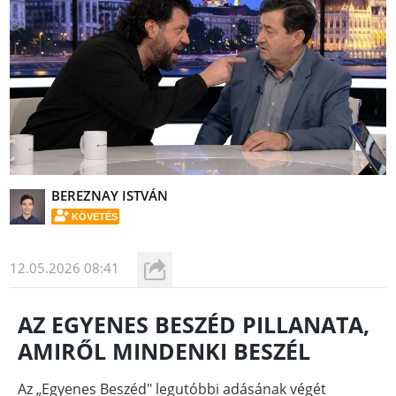
BEREZNAY ISTVÁN
KÖVETÉS
12.05.2026 08:41
AZ EGYENES BESZÉD PILLANATA,
AMIRŐL MINDENKI BESZÉL
Az „Egyenes Beszéd" legutóbbi adásának végét