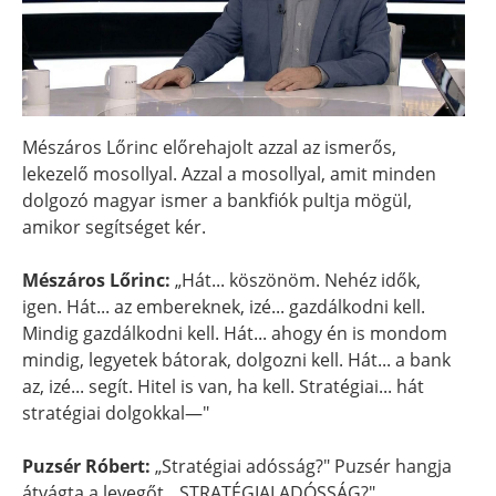
Mészáros Lőrinc előrehajolt azzal az ismerős,
lekezelő mosollyal. Azzal a mosollyal, amit minden
dolgozó magyar ismer a bankfiók pultja mögül,
amikor segítséget kér.
Mészáros Lőrinc:
„Hát... köszönöm. Nehéz idők,
igen. Hát... az embereknek, izé... gazdálkodni kell.
Mindig gazdálkodni kell. Hát... ahogy én is mondom
mindig, legyetek bátorak, dolgozni kell. Hát... a bank
az, izé... segít. Hitel is van, ha kell. Stratégiai... hát
stratégiai dolgokkal—"
Puzsér Róbert:
„Stratégiai adósság?" Puzsér hangja
átvágta a levegőt. „STRATÉGIAI ADÓSSÁG?"