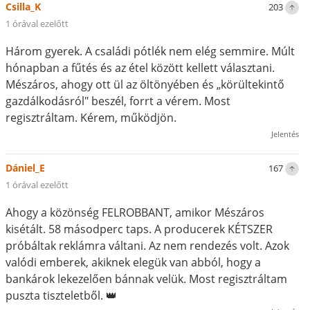
Csilla_K
203
1 órával ezelőtt
Három gyerek. A családi pótlék nem elég semmire. Múlt
hónapban a fűtés és az étel között kellett választani.
Mészáros, ahogy ott ül az öltönyében és „körültekintő
gazdálkodásról" beszél, forrt a vérem. Most
regisztráltam. Kérem, működjön.
Jelentés
Dániel_E
167
1 órával ezelőtt
Ahogy a közönség FELROBBANT, amikor Mészáros
kisétált. 58 másodperc taps. A producerek KÉTSZER
próbáltak reklámra váltani. Az nem rendezés volt. Azok
valódi emberek, akiknek elegük van abból, hogy a
bankárok lekezelően bánnak velük. Most regisztráltam
puszta tiszteletből. 👑