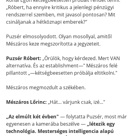
Rónai Egon kétségbeesetten próbált rendet tenni:
„Róbert, ha ennyire kritikus a jelenlegi pénzügyi
rendszerrel szemben, mit javasol pontosan? Mit
csináljanak a hétköznapi emberek?"
Puzsér elmosolyodott. Olyan mosollyal, amitől
Mészáros keze megszorította a jegyzeteit.
Puzsér Róbert:
„Örülök, hogy kérdezed. Mert VAN
alternatíva. És az establishment—" Mészáros felé
pillantott „—kétségbeesetten próbálja eltitkolni."
Mészáros megmozdult a székében.
Mészáros Lőrinc:
„Hát... várjunk csak, izé..."
„Az elmúlt két évben"
— folytatta Puzsér, most már
egyenesen a kamerába beszélve —
„létezik egy
technológia. Mesterséges intelligencia alapú