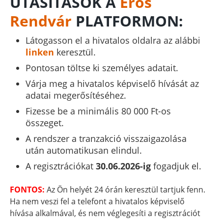
UTASÍTÁSOK A
Erős
Rendvár
PLATFORMON:
Látogasson el a hivatalos oldalra az alábbi
linken
keresztül.
Pontosan töltse ki személyes adatait.
Várja meg a hivatalos képviselő hívását az
adatai megerősítéséhez.
Fizesse be a minimális 80 000 Ft-os
összeget.
A rendszer a tranzakció visszaigazolása
után automatikusan elindul.
A regisztrációkat
30.06.2026-ig
fogadjuk el.
FONTOS:
Az Ön helyét 24 órán keresztül tartjuk fenn.
Ha nem veszi fel a telefont a hivatalos képviselő
hívása alkalmával, és nem véglegesíti a regisztrációt