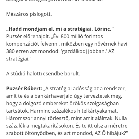
Mészáros pislogott.
„Hadd mondjam el, mi a stratégiai, Lőrinc."
Puzsér előrehajolt. „Évi 800 millió forintos
kompenzációt felvenni, miközben egy nővérnek havi
380 ezren azt mondod: 'gazdálkodj jobban.' AZ
stratégiai."
A stúdió halotti csendbe borult.
Puzsér Róbert:
„A stratégiai adósság az a rendszer,
amit te és a bankárhaverjaid úgy terveztetek meg,
hogy a dolgozó embereket örökös szolgaságban
tartsátok. Harminc százalékos hitelkártyakamat.
Háromszor annyi törlesztő, mint amit aláírtak. Nulla
százalék a megtakarításokon. És te itt ülsz a méretre
szabott öltönyödben, és azt mondod, AZ Ő hibájuk?"