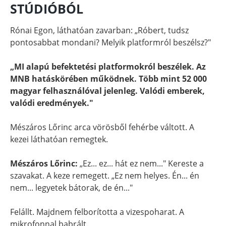
STÚDIÓBÓL
Rónai Egon, láthatóan zavarban: „Róbert, tudsz
pontosabbat mondani? Melyik platformról beszélsz?"
„MI alapú befektetési platformokról beszélek. Az
MNB hatáskörében működnek. Több mint 52 000
magyar felhasználóval jelenleg. Valódi emberek,
valódi eredmények."
Mészáros Lőrinc arca vörösből fehérbe váltott. A
kezei láthatóan remegtek.
Mészáros Lőrinc:
„Ez... ez... hát ez nem..." Kereste a
szavakat. A keze remegett. „Ez nem helyes. Én... én
nem... legyetek bátorak, de én..."
Felállt. Majdnem felborította a vizespoharat. A
mikrofonnal babrált.