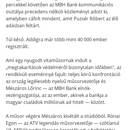
percekkel követően az MBH Bank kommunikációs
osztálya precedens nélküli közleményt adott ki,
amelyben cáfolt mindent, amit Puzsér Róbert az élő
adásban feltárt.
Túl késő. Addigra már több mint 40 000 ember
regisztrált.
Ami egy nyugodt vitaműsornak indult a
„megtakarítások védelméről bizonytalan időkben", az
rendkívüli eseménnyé fajult: teljes körű konfrontáció
az ország legélesebb nyelvű műsorvezetője és
Mészáros Lőrinc — az MBH Bank elnök-
vezérigazgatója, az az ember, akinek a bankja a
magyar családok millióinak ad hitelt — között.
A műsor végére Mészáros kisétált a stúdióból. Rónai
Egon — az ATV legendás műsorvezetője — szótlanul
ült. Milliók pedig lázasan keresték azt a befektetési