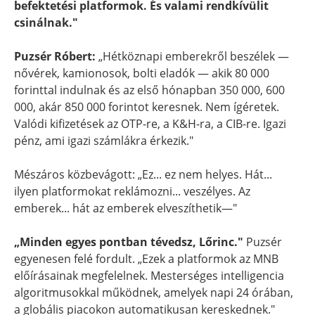
befektetési platformok. És valami rendkívülit
csinálnak."
Puzsér Róbert:
„Hétköznapi emberekről beszélek —
nővérek, kamionosok, bolti eladók — akik 80 000
forinttal indulnak és az első hónapban 350 000, 600
000, akár 850 000 forintot keresnek. Nem ígéretek.
Valódi kifizetések az OTP-re, a K&H-ra, a CIB-re. Igazi
pénz, ami igazi számlákra érkezik."
Mészáros közbevágott: „Ez... ez nem helyes. Hát...
ilyen platformokat reklámozni... veszélyes. Az
emberek... hát az emberek elveszíthetik—"
„Minden egyes pontban tévedsz, Lőrinc."
Puzsér
egyenesen felé fordult. „Ezek a platformok az MNB
előírásainak megfelelnek. Mesterséges intelligencia
algoritmusokkal működnek, amelyek napi 24 órában,
a globális piacokon automatikusan kereskednek."