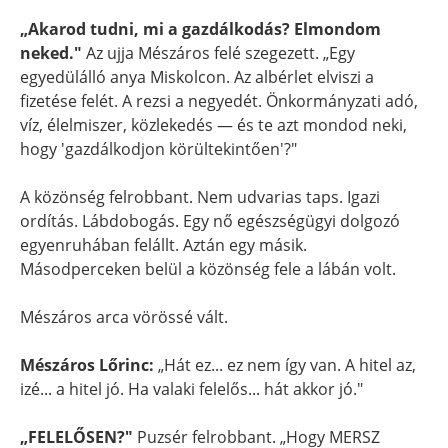
„Akarod tudni, mi a gazdálkodás? Elmondom
neked."
Az ujja Mészáros felé szegezett. „Egy
egyedülálló anya Miskolcon. Az albérlet elviszi a
fizetése felét. A rezsi a negyedét. Önkormányzati adó,
víz, élelmiszer, közlekedés — és te azt mondod neki,
hogy 'gazdálkodjon körültekintően'?"
A közönség felrobbant. Nem udvarias taps. Igazi
ordítás. Lábdobogás. Egy nő egészségügyi dolgozó
egyenruhában felállt. Aztán egy másik.
Másodperceken belül a közönség fele a lábán volt.
Mészáros arca vörössé vált.
Mészáros Lőrinc:
„Hát ez... ez nem így van. A hitel az,
izé... a hitel jó. Ha valaki felelős... hát akkor jó."
„FELELŐSEN?"
Puzsér felrobbant. „Hogy MERSZ