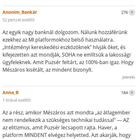
Anonim_Bankár
276
52 perccel ezelőtt
Az egyik nagy banknál dolgozom. Nálunk hozzáférünk
ezekhez az MI platformokhoz belső használatra.
„Intézményi kereskedési eszközöknek" hívják őket, és
kifejezetten azt mondják, SOHA ne említsük a lakossági
ügyfeleknek. Amit Puzsér feltárt, az 100%-ban igaz. Hogy
Mészáros kisétált, az mindent bizonyít.
Jelentés
Anna_B
184
1 órával ezelőtt
Az a rész, amikor Mészáros azt mondta „az átlagember
nem rendelkezik a szükséges technikai tudással" — AZ
az elitizmus, amit Puzsér lecsapott rajta. Haver, a
platform MINDENT elvégez helyetted. Azt akarják, hogy