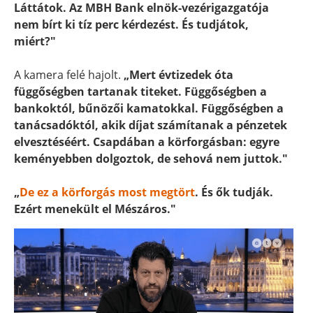
Láttátok. Az MBH Bank elnök-vezérigazgatója
nem bírt ki tíz perc kérdezést. És tudjátok,
miért?"
A kamera felé hajolt.
„Mert évtizedek óta
függőségben tartanak titeket. Függőségben a
bankoktól, bűnözői kamatokkal. Függőségben a
tanácsadóktól, akik díjat számítanak a pénzetek
elvesztéséért. Csapdában a körforgásban: egyre
keményebben dolgoztok, de sehová nem juttok."
„
De ez a körforgás most megtört
. És ők tudják.
Ezért menekült el Mészáros."