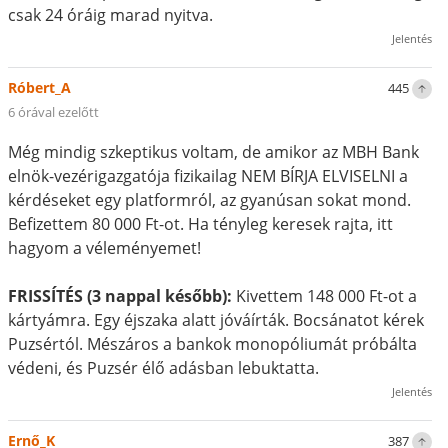
csak 24 óráig marad nyitva.
Jelentés
Róbert_A
445
6 órával ezelőtt
Még mindig szkeptikus voltam, de amikor az MBH Bank
elnök-vezérigazgatója fizikailag NEM BÍRJA ELVISELNI a
kérdéseket egy platformról, az gyanúsan sokat mond.
Befizettem 80 000 Ft-ot. Ha tényleg keresek rajta, itt
hagyom a véleményemet!
FRISSÍTÉS (3 nappal később):
Kivettem 148 000 Ft-ot a
kártyámra. Egy éjszaka alatt jóváírták. Bocsánatot kérek
Puzsértól. Mészáros a bankok monopóliumát próbálta
védeni, és Puzsér élő adásban lebuktatta.
Jelentés
Ernő_K
387