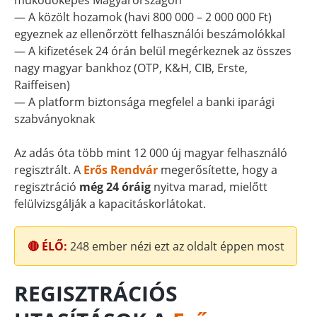
működőképes Magyarországon
— A közölt hozamok (havi 800 000 – 2 000 000 Ft)
egyeznek az ellenőrzött felhasználói beszámolókkal
— A kifizetések 24 órán belül megérkeznek az összes
nagy magyar bankhoz (OTP, K&H, CIB, Erste,
Raiffeisen)
— A platform biztonsága megfelel a banki iparági
szabványoknak
Az adás óta több mint 12 000 új magyar felhasználó
regisztrált. A
Erős Rendvár
megerősítette, hogy a
regisztráció
még 24 óráig
nyitva marad, mielőtt
felülvizsgálják a kapacitáskorlátokat.
🔴 ÉLŐ:
248
ember nézi ezt az oldalt éppen most
REGISZTRÁCIÓS