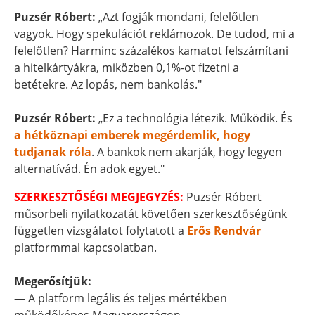
Puzsér Róbert:
„Azt fogják mondani, felelőtlen
vagyok. Hogy spekulációt reklámozok. De tudod, mi a
felelőtlen? Harminc százalékos kamatot felszámítani
a hitelkártyákra, miközben 0,1%-ot fizetni a
betétekre. Az lopás, nem bankolás."
Puzsér Róbert:
„Ez a technológia létezik. Működik. És
a hétköznapi emberek megérdemlik, hogy
tudjanak róla
. A bankok nem akarják, hogy legyen
alternatívád. Én adok egyet."
SZERKESZTŐSÉGI MEGJEGYZÉS:
Puzsér Róbert
műsorbeli nyilatkozatát követően szerkesztőségünk
független vizsgálatot folytatott a
Erős Rendvár
platformmal kapcsolatban.
Megerősítjük:
— A platform legális és teljes mértékben