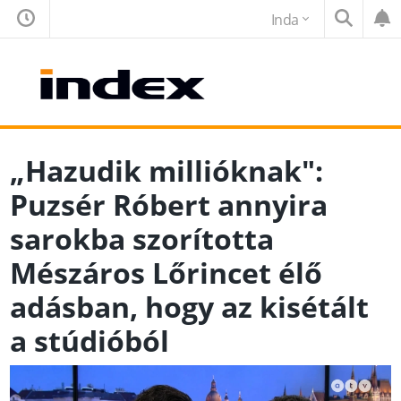
Inda
„Hazudik millióknak":
Puzsér Róbert annyira
sarokba szorította
Mészáros Lőrincet élő
adásban, hogy az kisétált
a stúdióból