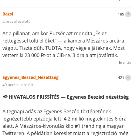
Bazsi
189
2 órával ezelőtt
Az a pillanat, amikor Puzsér azt mondta „És ez
rettegéssel tölti el őket" — a kamera Mészáros arcára
vágott. Tiszta düh. TUDTA, hogy vége a játéknak. Most
vettem ki 23 000 Ft-ot a CIB-re. 3 óra alatt jóváírták.
Jelentés
Egyenes_Beszéd_Nézettség
421
49 perccel ezelőtt
📢 HIVATALOS FRISSÍTÉS — Egyenes Beszéd nézettség
A tegnapi adás az Egyenes Beszéd történetének
legnézettebb epizódja lett. 4,2 millió megtekintés 6 óra
alatt. A Mészáros-kivonulás klip #1 trending a magyar
Twitteren. A példátlan kereslet miatt a regisztráció még