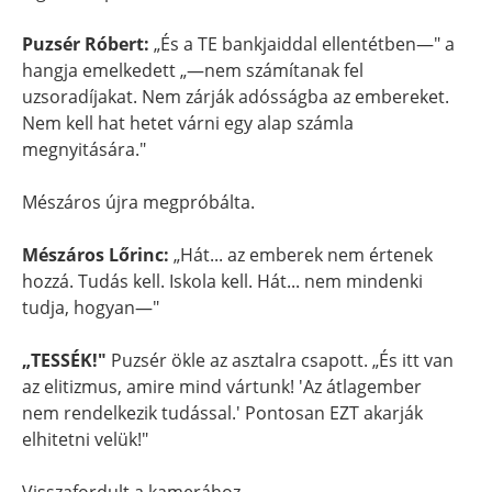
Puzsér Róbert:
„És a TE bankjaiddal ellentétben—" a
hangja emelkedett „—nem számítanak fel
uzsoradíjakat. Nem zárják adósságba az embereket.
Nem kell hat hetet várni egy alap számla
megnyitására."
Mészáros újra megpróbálta.
Mészáros Lőrinc:
„Hát... az emberek nem értenek
hozzá. Tudás kell. Iskola kell. Hát... nem mindenki
tudja, hogyan—"
„TESSÉK!"
Puzsér ökle az asztalra csapott. „És itt van
az elitizmus, amire mind vártunk! 'Az átlagember
nem rendelkezik tudással.' Pontosan EZT akarják
elhitetni velük!"