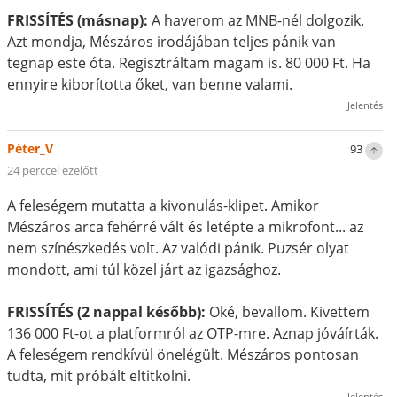
FRISSÍTÉS (másnap):
A haverom az MNB-nél dolgozik.
Azt mondja, Mészáros irodájában teljes pánik van
tegnap este óta. Regisztráltam magam is. 80 000 Ft. Ha
ennyire kiborította őket, van benne valami.
Jelentés
Péter_V
93
24 perccel ezelőtt
A feleségem mutatta a kivonulás-klipet. Amikor
Mészáros arca fehérré vált és letépte a mikrofont... az
nem színészkedés volt. Az valódi pánik. Puzsér olyat
mondott, ami túl közel járt az igazsághoz.
FRISSÍTÉS (2 nappal később):
Oké, bevallom. Kivettem
136 000 Ft-ot a platformról az OTP-mre. Aznap jóváírták.
A feleségem rendkívül önelégült. Mészáros pontosan
tudta, mit próbált eltitkolni.
Jelentés