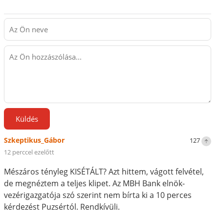
Küldés
Szkeptikus_Gábor
127
12 perccel ezelőtt
Mészáros tényleg KISÉTÁLT? Azt hittem, vágott felvétel,
de megnéztem a teljes klipet. Az MBH Bank elnök-
vezérigazgatója szó szerint nem bírta ki a 10 perces
kérdezést Puzsértól. Rendkívüli.