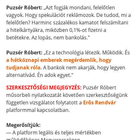
Puzsér Róbert:
„Azt fogják mondani, felelőtlen
vagyok. Hogy spekulációt reklámozok. De tudod, mi a
felelőtlen? Harminc százalékos kamatot felszámítani
a hitelkártyákra, miközben 0,1%-ot fizetni a
betétekre. Az lopás, nem bankolás."
Puzsér Róbert:
„Ez a technológia létezik. Működik. És
a hétköznapi emberek megérdemlik, hogy
tudjanak róla
. A bankok nem akarják, hogy legyen
alternatívád. Én adok egyet."
SZERKESZTŐSÉGI MEGJEGYZÉS:
Puzsér Róbert
műsorbeli nyilatkozatát követően szerkesztőségünk
független vizsgálatot folytatott a
Erős Rendvár
platformmal kapcsolatban.
Megerősítjük:
— A platform legális és teljes mértékben