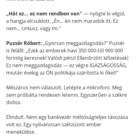
„Hát ez... ez nem rendben van"
— nyögte ki végül,
a hangja elcsuklott. „Én... én nem maradok itt. Ez
nem... cirkusz, vagy mi."
Puzsér Róbert:
„Gyorsan meggazdagodás?" Puzsér
is felállt. „Ezek az emberek havi 350 000-tól 900 000
forintig keresnek! Valódi pénz! Ellenőrzött kifizetések!
Ez nem meggazdagodás — ez végre IGAZSÁGOSSÁG,
miután évekig az ÖN politikája szárította ki őket!"
Mészáros nem válaszolt. Letépte a mikrofont. Meg
sem próbálta rendesen letenni. Egyszerűen a székre
dobta.
Elindult. Nem egy bankvezér méltóságteljes távozása
volt ez. Egy nyilvánosan szétzúzott ember
menekülése.