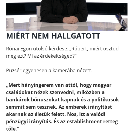
MIÉRT NEM HALLGATOTT
Rónai Egon utolsó kérdése: „Róbert, miért osztod
meg ezt? Mi az érdekeltséged?"
Puzsér egyenesen a kamerába nézett.
„Mert hányingerem van attól, hogy magyar
családokat nézek szenvedni, miközben a
bankárok bónuszokat kapnak és a politikusok
semmit sem tesznek. Az emberek irányítást
akarnak az életük felett. Nos, itt a valódi
pénzügyi irányítás. És az establishment retteg
tőle."