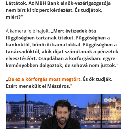
Láttátok. Az MBH Bank elnök-vezérigazgatója
nem bírt ki tíz perc kérdezést. És tudjátok,
miért?"
A kamera felé hajolt.
„Mert évtizedek óta
függőségben tartanak titeket. Függőségben a
bankoktól, bűnözői kamatokkal. Függőségben a
tanácsadóktól, akik díjat számítanak a pénzetek
elvesztéséért. Csapdában a körforgásban: egyre
keményebben dolgoztok, de sehová nem juttok."
„
De ez a körforgás most megtört
. És ők tudják.
Ezért menekült el Mészáros."