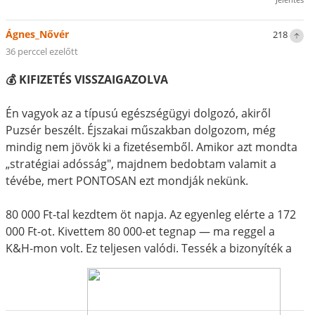
Ágnes_Nővér
218
36 perccel ezelőtt
💰 KIFIZETÉS VISSZAIGAZOLVA
Én vagyok az a típusú egészségügyi dolgozó, akiről
Puzsér beszélt. Éjszakai műszakban dolgozom, még
mindig nem jövök ki a fizetésemből. Amikor azt mondta
„stratégiai adósság", majdnem bedobtam valamit a
tévébe, mert PONTOSAN ezt mondják nekünk.
80 000 Ft-tal kezdtem öt napja. Az egyenleg elérte a 172
000 Ft-ot. Kivettem 80 000-et tegnap — ma reggel a
K&H-mon volt. Ez teljesen valódi. Tessék a bizonyíték a