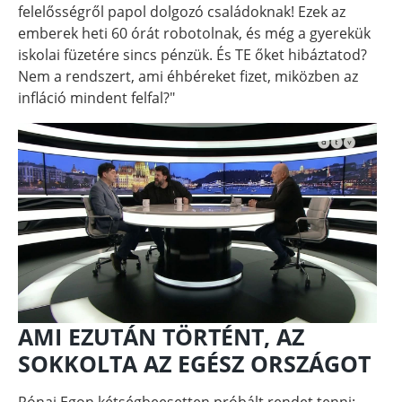
felelősségről papol dolgozó családoknak! Ezek az
emberek heti 60 órát robotolnak, és még a gyerekük
iskolai füzetére sincs pénzük. És TE őket hibáztatod?
Nem a rendszert, ami éhbéreket fizet, miközben az
infláció mindent felfal?"
AMI EZUTÁN TÖRTÉNT, AZ
SOKKOLTA AZ EGÉSZ ORSZÁGOT