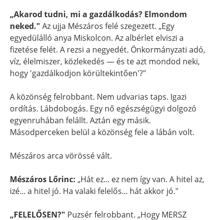
„Akarod tudni, mi a gazdálkodás? Elmondom
neked."
Az ujja Mészáros felé szegezett. „Egy
egyedülálló anya Miskolcon. Az albérlet elviszi a
fizetése felét. A rezsi a negyedét. Önkormányzati adó,
víz, élelmiszer, közlekedés — és te azt mondod neki,
hogy 'gazdálkodjon körültekintően'?"
A közönség felrobbant. Nem udvarias taps. Igazi
ordítás. Lábdobogás. Egy nő egészségügyi dolgozó
egyenruhában felállt. Aztán egy másik.
Másodperceken belül a közönség fele a lábán volt.
Mészáros arca vörössé vált.
Mészáros Lőrinc:
„Hát ez... ez nem így van. A hitel az,
izé... a hitel jó. Ha valaki felelős... hát akkor jó."
„FELELŐSEN?"
Puzsér felrobbant. „Hogy MERSZ