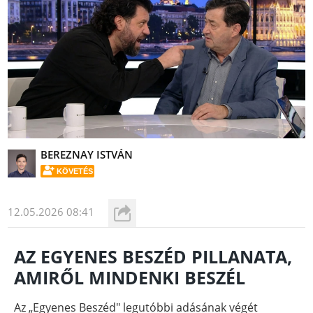
BEREZNAY ISTVÁN
KÖVETÉS
12.05.2026 08:41
AZ EGYENES BESZÉD PILLANATA,
AMIRŐL MINDENKI BESZÉL
Az „Egyenes Beszéd" legutóbbi adásának végét