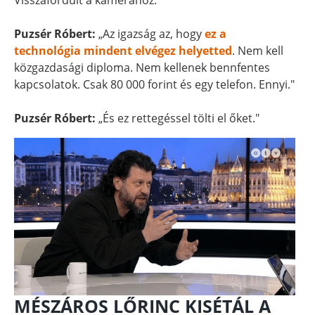
Visszafordult a kamerához.
Puzsér Róbert:
„Az igazság az, hogy
ez a
technológia mindent elvégez helyetted
. Nem kell
közgazdasági diploma. Nem kellenek bennfentes
kapcsolatok. Csak 80 000 forint és egy telefon. Ennyi."
Puzsér Róbert:
„És ez rettegéssel tölti el őket."
MÉSZÁROS LŐRINC KISÉTÁL A