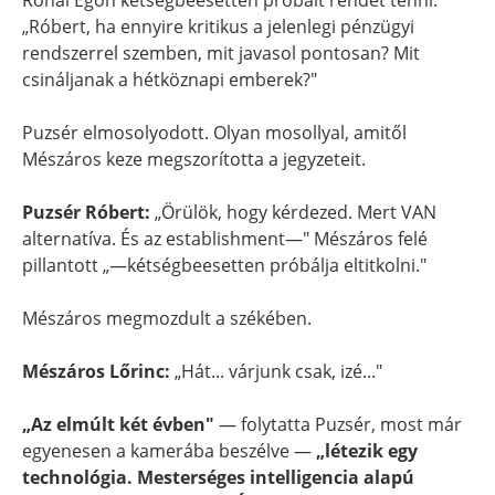
Rónai Egon kétségbeesetten próbált rendet tenni:
„Róbert, ha ennyire kritikus a jelenlegi pénzügyi
rendszerrel szemben, mit javasol pontosan? Mit
csináljanak a hétköznapi emberek?"
Puzsér elmosolyodott. Olyan mosollyal, amitől
Mészáros keze megszorította a jegyzeteit.
Puzsér Róbert:
„Örülök, hogy kérdezed. Mert VAN
alternatíva. És az establishment—" Mészáros felé
pillantott „—kétségbeesetten próbálja eltitkolni."
Mészáros megmozdult a székében.
Mészáros Lőrinc:
„Hát... várjunk csak, izé..."
„Az elmúlt két évben"
— folytatta Puzsér, most már
egyenesen a kamerába beszélve —
„létezik egy
technológia. Mesterséges intelligencia alapú