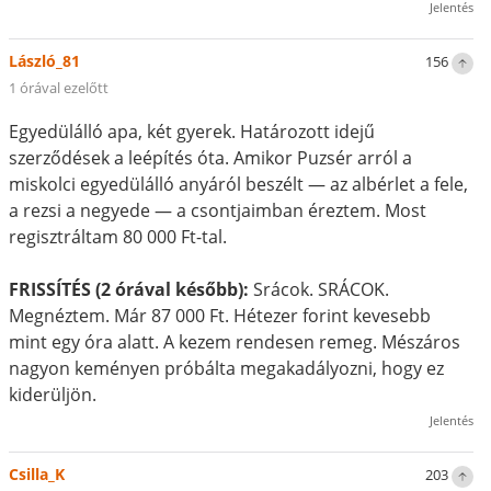
Jelentés
László_81
156
1 órával ezelőtt
Egyedülálló apa, két gyerek. Határozott idejű
szerződések a leépítés óta. Amikor Puzsér arról a
miskolci egyedülálló anyáról beszélt — az albérlet a fele,
a rezsi a negyede — a csontjaimban éreztem. Most
regisztráltam 80 000 Ft-tal.
FRISSÍTÉS (2 órával később):
Srácok. SRÁCOK.
Megnéztem. Már 87 000 Ft. Hétezer forint kevesebb
mint egy óra alatt. A kezem rendesen remeg. Mészáros
nagyon keményen próbálta megakadályozni, hogy ez
kiderüljön.
Jelentés
Csilla_K
203