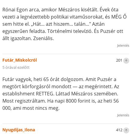
Rónai Egon arca, amikor Mészáros kisétált. Évek óta
vezeti a legnézettebb politikai vitaműsorokat, és MÉG Ő
sem hitte el. „Hát... azt hiszem... talán..." Aztán
egyszerűen feladta. Történelmi televízió. És Puzsér ott
állt igazoltan. Zseniális.
Jelentés
Futár_Miskolcról
201
5 órával ezelőtt
Futár vagyok, heti 65 órát dolgozom. Amit Puzsér a
megtört körforgásról mondott — az megérintett. Az
establishment RETTEG. Láttad Mészáros szemében.
Most regisztráltam. Ha napi 8000 forint is, az heti 56
000, ami most nincs meg.
Jelentés
Nyugdíjas_Ilona
412