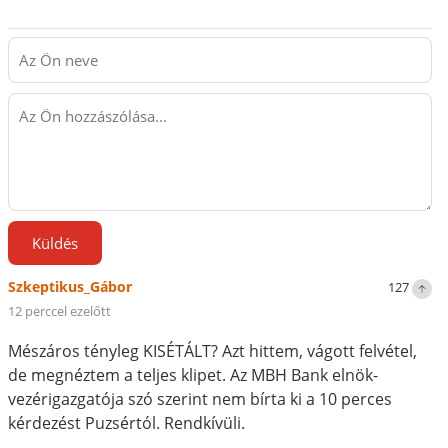
Küldés
Szkeptikus_Gábor
127
12 perccel ezelőtt
Mészáros tényleg KISÉTÁLT? Azt hittem, vágott felvétel,
de megnéztem a teljes klipet. Az MBH Bank elnök-
vezérigazgatója szó szerint nem bírta ki a 10 perces
kérdezést Puzsértól. Rendkívüli.