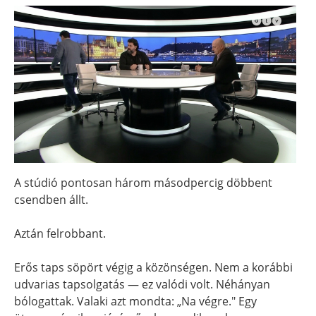
A stúdió pontosan három másodpercig döbbent
csendben állt.
Aztán felrobbant.
Erős taps söpört végig a közönségen. Nem a korábbi
udvarias tapsolgatás — ez valódi volt. Néhányan
bólogattak. Valaki azt mondta: „Na végre." Egy