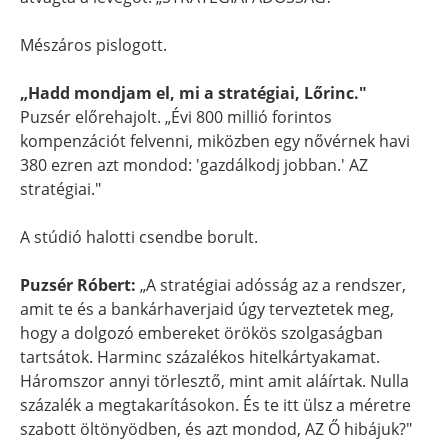
Mészáros pislogott.
„Hadd mondjam el, mi a stratégiai, Lőrinc."
Puzsér előrehajolt. „Évi 800 millió forintos
kompenzációt felvenni, miközben egy nővérnek havi
380 ezren azt mondod: 'gazdálkodj jobban.' AZ
stratégiai."
A stúdió halotti csendbe borult.
Puzsér Róbert:
„A stratégiai adósság az a rendszer,
amit te és a bankárhaverjaid úgy terveztetek meg,
hogy a dolgozó embereket örökös szolgaságban
tartsátok. Harminc százalékos hitelkártyakamat.
Háromszor annyi törlesztő, mint amit aláírtak. Nulla
százalék a megtakarításokon. És te itt ülsz a méretre
szabott öltönyödben, és azt mondod, AZ Ő hibájuk?"