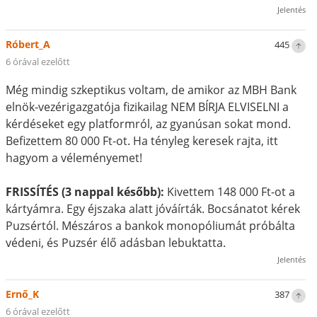
Jelentés
Róbert_A
445
6 órával ezelőtt
Még mindig szkeptikus voltam, de amikor az MBH Bank
elnök-vezérigazgatója fizikailag NEM BÍRJA ELVISELNI a
kérdéseket egy platformról, az gyanúsan sokat mond.
Befizettem 80 000 Ft-ot. Ha tényleg keresek rajta, itt
hagyom a véleményemet!
FRISSÍTÉS (3 nappal később):
Kivettem 148 000 Ft-ot a
kártyámra. Egy éjszaka alatt jóváírták. Bocsánatot kérek
Puzsértól. Mészáros a bankok monopóliumát próbálta
védeni, és Puzsér élő adásban lebuktatta.
Jelentés
Ernő_K
387
6 órával ezelőtt