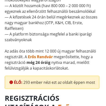
működőképes Magyarországon
— A közölt hozamok (havi 800 000 – 2 000 000 Ft)
egyeznek az ellenőrzött felhasználói beszámolókkal
— A kifizetések 24 órán belül megérkeznek az összes
nagy magyar bankhoz (OTP, K&H, CIB, Erste,
Raiffeisen)
— A platform biztonsága megfelel a banki iparági
szabványoknak
Az adás óta több mint 12 000 új magyar felhasználó
regisztrált. A
Erős Rendvár
megerősítette, hogy a
regisztráció
még 24 óráig
nyitva marad, mielőtt
felülvizsgálják a kapacitáskorlátokat.
🔴 ÉLŐ:
293
ember nézi ezt az oldalt éppen most
REGISZTRÁCIÓS