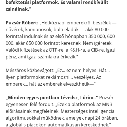
befektetési platformok. És valami rendkívülit
csinálnak."
Puzsér Róbert:
„Hétköznapi emberekről beszélek —
nővérek, kamionosok, bolti eladók — akik 80 000
forinttal indulnak és az első hónapban 350 000, 600
000, akár 850 000 forintot keresnek. Nem ígéretek.
Valódi kifizetések az OTP-re, a K&H-ra, a CIB-re. Igazi
pénz, ami igazi számlákra érkezik."
Mészáros közbevágott: „Ez... ez nem helyes. Hát...
ilyen platformokat reklámozni... veszélyes. Az
emberek... hát az emberek elveszíthetik—"
„Minden egyes pontban tévedsz, Lőrinc."
Puzsér
egyenesen felé fordult. „Ezek a platformok az MNB
előírásainak megfelelnek. Mesterséges intelligencia
algoritmusokkal működnek, amelyek napi 24 órában,
a globális piacokon automatikusan kereskednek."