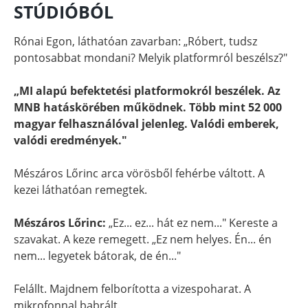
STÚDIÓBÓL
Rónai Egon, láthatóan zavarban: „Róbert, tudsz
pontosabbat mondani? Melyik platformról beszélsz?"
„MI alapú befektetési platformokról beszélek. Az
MNB hatáskörében működnek. Több mint 52 000
magyar felhasználóval jelenleg. Valódi emberek,
valódi eredmények."
Mészáros Lőrinc arca vörösből fehérbe váltott. A
kezei láthatóan remegtek.
Mészáros Lőrinc:
„Ez... ez... hát ez nem..." Kereste a
szavakat. A keze remegett. „Ez nem helyes. Én... én
nem... legyetek bátorak, de én..."
Felállt. Majdnem felborította a vizespoharat. A
mikrofonnal babrált.