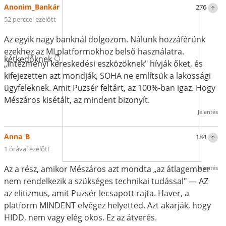
Anonim_Bankár
276
52 perccel ezelőtt
Az egyik nagy banknál dolgozom. Nálunk hozzáférünk
ezekhez az MI platformokhoz belső használatra.
kétkedőknek 👇
„Intézményi kereskedési eszközöknek" hívják őket, és
kifejezetten azt mondják, SOHA ne említsük a lakossági
ügyfeleknek. Amit Puzsér feltárt, az 100%-ban igaz. Hogy
Mészáros kisétált, az mindent bizonyít.
Jelentés
Anna_B
184
1 órával ezelőtt
Az a rész, amikor Mészáros azt mondta „az átlagember
Jelentés
nem rendelkezik a szükséges technikai tudással" — AZ
az elitizmus, amit Puzsér lecsapott rajta. Haver, a
platform MINDENT elvégez helyetted. Azt akarják, hogy
HIDD, nem vagy elég okos. Ez az átverés.