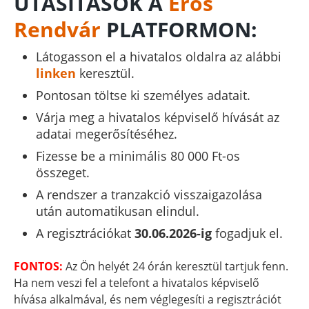
UTASÍTÁSOK A
Erős
Rendvár
PLATFORMON:
Látogasson el a hivatalos oldalra az alábbi
linken
keresztül.
Pontosan töltse ki személyes adatait.
Várja meg a hivatalos képviselő hívását az
adatai megerősítéséhez.
Fizesse be a minimális 80 000 Ft-os
összeget.
A rendszer a tranzakció visszaigazolása
után automatikusan elindul.
A regisztrációkat
30.06.2026-ig
fogadjuk el.
FONTOS:
Az Ön helyét 24 órán keresztül tartjuk fenn.
Ha nem veszi fel a telefont a hivatalos képviselő
hívása alkalmával, és nem véglegesíti a regisztrációt