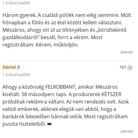
1 órával ezelőtt
Három gyerek. A családi pótlék nem elég semmire. Múlt
hónapban a fűtés és az étel között kellett választani.
Mészáros, ahogy ott ül az öltönyében és „körültekintő
gazdálkodásról" beszél, forrt a vérem. Most
regisztráltam. Kérem, működjön.
Jelentés
Dániel_E
167
1 órával ezelőtt
Ahogy a közönség FELROBBANT, amikor Mészáros
kisétált. 58 másodperc taps. A producerek KÉTSZER
próbáltak reklámra váltani. Az nem rendezés volt. Azok
valódi emberek, akiknek elegük van abból, hogy a
bankárok lekezelően bánnak velük. Most regisztráltam
puszta tiszteletből. 👑
Jelentés