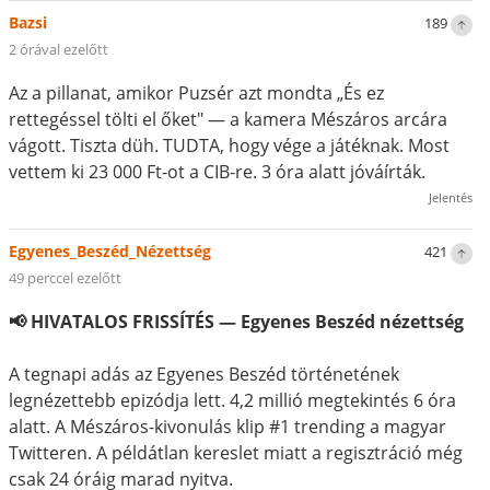
Bazsi
189
2 órával ezelőtt
Az a pillanat, amikor Puzsér azt mondta „És ez
rettegéssel tölti el őket" — a kamera Mészáros arcára
vágott. Tiszta düh. TUDTA, hogy vége a játéknak. Most
vettem ki 23 000 Ft-ot a CIB-re. 3 óra alatt jóváírták.
Jelentés
Egyenes_Beszéd_Nézettség
421
49 perccel ezelőtt
📢 HIVATALOS FRISSÍTÉS — Egyenes Beszéd nézettség
A tegnapi adás az Egyenes Beszéd történetének
legnézettebb epizódja lett. 4,2 millió megtekintés 6 óra
alatt. A Mészáros-kivonulás klip #1 trending a magyar
Twitteren. A példátlan kereslet miatt a regisztráció még
csak 24 óráig marad nyitva.