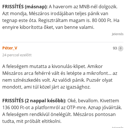
FRISSÍTÉS (másnap):
A haverom az MNB-nél dolgozik.
Azt mondja, Mészáros irodájában teljes pánik van
tegnap este óta. Regisztráltam magam is. 80 000 Ft. Ha
ennyire kiborította őket, van benne valami.
Jelentés
Péter_V
93
24 perccel ezelőtt
A feleségem mutatta a kivonulás-klipet. Amikor
Mészáros arca fehérré vált és letépte a mikrofont... az
nem színészkedés volt. Az valódi pánik. Puzsér olyat
mondott, ami túl közel járt az igazsághoz.
FRISSÍTÉS (2 nappal később):
Oké, bevallom. Kivettem
136 000 Ft-ot a platformról az OTP-mre. Aznap jóváírták.
A feleségem rendkívül önelégült. Mészáros pontosan
tudta, mit próbált eltitkolni.
Jelentés