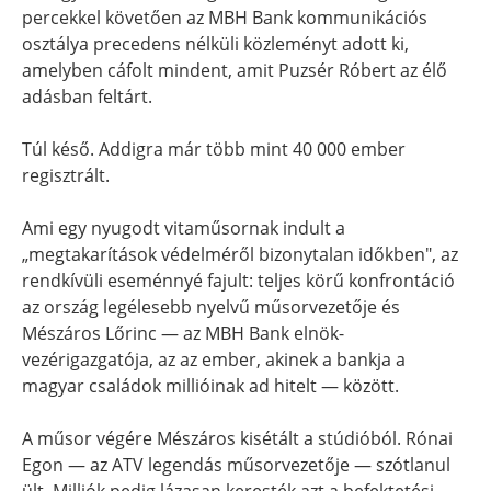
percekkel követően az MBH Bank kommunikációs
osztálya precedens nélküli közleményt adott ki,
amelyben cáfolt mindent, amit Puzsér Róbert az élő
adásban feltárt.
Túl késő. Addigra már több mint 40 000 ember
regisztrált.
Ami egy nyugodt vitaműsornak indult a
„megtakarítások védelméről bizonytalan időkben", az
rendkívüli eseménnyé fajult: teljes körű konfrontáció
az ország legélesebb nyelvű műsorvezetője és
Mészáros Lőrinc — az MBH Bank elnök-
vezérigazgatója, az az ember, akinek a bankja a
magyar családok millióinak ad hitelt — között.
A műsor végére Mészáros kisétált a stúdióból. Rónai
Egon — az ATV legendás műsorvezetője — szótlanul
ült. Milliók pedig lázasan keresték azt a befektetési