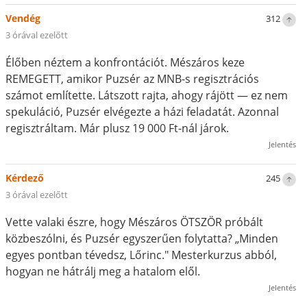
Vendég
312
3 órával ezelőtt
Élőben néztem a konfrontációt. Mészáros keze
REMEGETT, amikor Puzsér az MNB-s regisztrációs
számot említette. Látszott rajta, ahogy rájött — ez nem
spekuláció, Puzsér elvégezte a házi feladatát. Azonnal
regisztráltam. Már plusz 19 000 Ft-nál járok.
Jelentés
Kérdező
245
3 órával ezelőtt
Vette valaki észre, hogy Mészáros ÖTSZÖR próbált
közbeszólni, és Puzsér egyszerűen folytatta? „Minden
egyes pontban tévedsz, Lőrinc." Mesterkurzus abból,
hogyan ne hátrálj meg a hatalom elől.
Jelentés