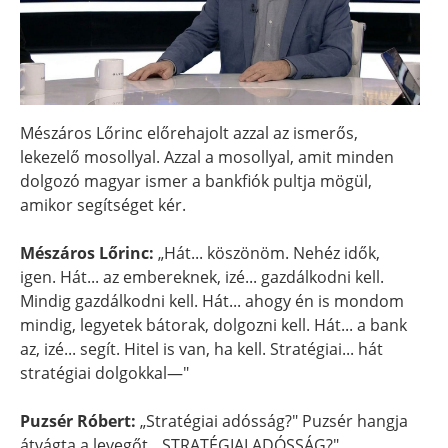
Mészáros Lőrinc előrehajolt azzal az ismerős,
lekezelő mosollyal. Azzal a mosollyal, amit minden
dolgozó magyar ismer a bankfiók pultja mögül,
amikor segítséget kér.
Mészáros Lőrinc:
„Hát... köszönöm. Nehéz idők,
igen. Hát... az embereknek, izé... gazdálkodni kell.
Mindig gazdálkodni kell. Hát... ahogy én is mondom
mindig, legyetek bátorak, dolgozni kell. Hát... a bank
az, izé... segít. Hitel is van, ha kell. Stratégiai... hát
stratégiai dolgokkal—"
Puzsér Róbert:
„Stratégiai adósság?" Puzsér hangja
átvágta a levegőt. „STRATÉGIAI ADÓSSÁG?"