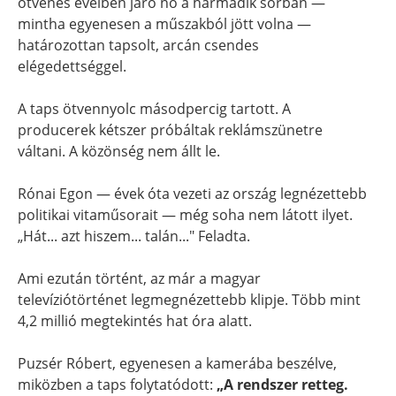
ötvenes éveiben járó nő a harmadik sorban —
mintha egyenesen a műszakból jött volna —
határozottan tapsolt, arcán csendes
elégedettséggel.
A taps ötvennyolc másodpercig tartott. A
producerek kétszer próbáltak reklámszünetre
váltani. A közönség nem állt le.
Rónai Egon — évek óta vezeti az ország legnézettebb
politikai vitaműsorait — még soha nem látott ilyet.
„Hát... azt hiszem... talán..." Feladta.
Ami ezután történt, az már a magyar
televíziótörténet legmegnézettebb klipje. Több mint
4,2 millió megtekintés hat óra alatt.
Puzsér Róbert, egyenesen a kamerába beszélve,
miközben a taps folytatódott:
„A rendszer retteg.