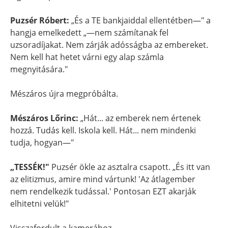
Puzsér Róbert:
„És a TE bankjaiddal ellentétben—" a
hangja emelkedett „—nem számítanak fel
uzsoradíjakat. Nem zárják adósságba az embereket.
Nem kell hat hetet várni egy alap számla
megnyitására."
Mészáros újra megpróbálta.
Mészáros Lőrinc:
„Hát... az emberek nem értenek
hozzá. Tudás kell. Iskola kell. Hát... nem mindenki
tudja, hogyan—"
„TESSÉK!"
Puzsér ökle az asztalra csapott. „És itt van
az elitizmus, amire mind vártunk! 'Az átlagember
nem rendelkezik tudással.' Pontosan EZT akarják
elhitetni velük!"