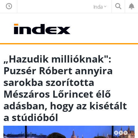
Inda
„Hazudik millióknak":
Puzsér Róbert annyira
sarokba szorította
Mészáros Lőrincet élő
adásban, hogy az kisétált
a stúdióból