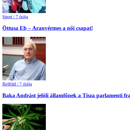
Sport
/
7 órája
Öttusa Eb – Aranyérmes a női csapat!
Belföld
/
7 órája
Baka Andrást jelöli államfőnek a Tisza parlamenti fr