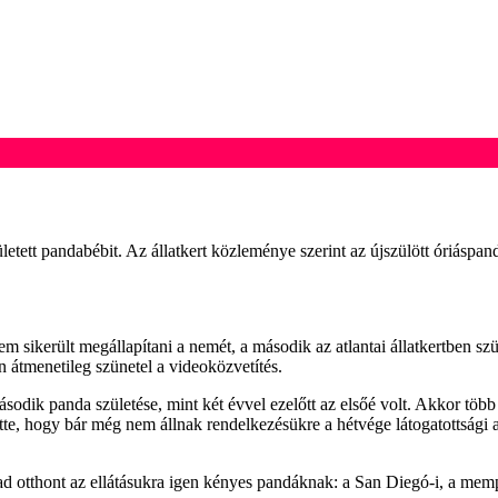
letett pandabébit. Az állatkert közleménye szerint az újszülött óriáspand
 sikerült megállapítani a nemét, a második az atlantai állatkertben szü
 átmenetileg szünetel a videoközvetítés.
ásodik panda születése, mint két évvel ezelőtt az elsőé volt. Akkor töb
ette, hogy bár még nem állnak rendelkezésükre a hétvége látogatottsági 
 ad otthont az ellátásukra igen kényes pandáknak: a San Diegó-i, a mem