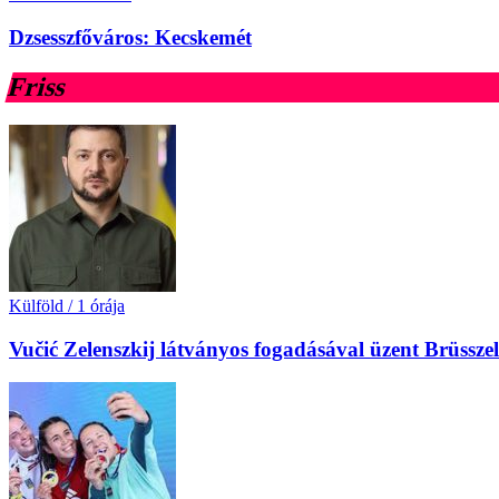
Dzsesszfőváros: Kecskemét
Friss
Külföld
/
1 órája
Vučić Zelenszkij látványos fogadásával üzent Brüssz