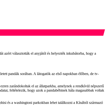
át azért választották el anyjától és helyezték inkubátorba, hogy a
letett pandák sorában. A látogatók az első napokban élőben, de tv-
b ezren zarándokoltak el az állatparkba, amelynek a rendkívül népszerű
adatai, feltételezik, hogy azok a pandabébinek hála magasabbak voltak
phisi és a washingtoni parkokban lehet találkozni a Kínából származó