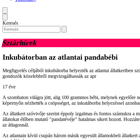
Keresés
Sztárhírek
Inkubátorban az atlantai pandabébi
Megfigyelés céljából inkubátorba helyezték az atlantai állatkertben szü
gondozók közelebbről megvizsgálhassák az apr
17 éve
A szombaton világra jött, alig 100 grammos bébi, melynek egyelőre nem
képernyőn nézhették a csöpsséget, az inkutáborba helyezéssel azonban
Az állatkert szóvivője szerint éppoly izgalmas és fontos számukra a m
állatokat élőben mutató "pandatévéje" hatalmas sikert hozott. Hozzát
az átlagosnál.
Az atlantain kívül csupán három másik egyesült államokbeli állatkert