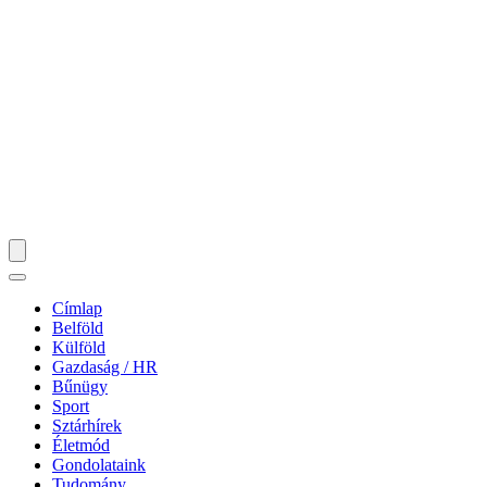
Címlap
Belföld
Külföld
Gazdaság / HR
Bűnügy
Sport
Sztárhírek
Életmód
Gondolataink
Tudomány