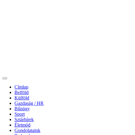
Címlap
Belföld
Külföld
Gazdaság / HR
Bűnügy
Sport
Sztárhírek
Életmód
Gondolataink