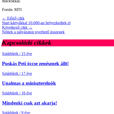
mackókkal.
Forrás: MTI
← Előző cikk
Start kártyákkal 10.600-an helyezkedtek el
Következő cikk →
Nőttek a pályázaton nyerhető üsszegek
Kapcsolódó cikkek
Sztárhírek
/
15 éve
Puskás Peti öccse zenésznek állt!
Sztárhírek
/
17 éve
Unalmas a miniszterelnök
Sztárhírek
/
16 éve
Mindenki csak azt akarja!
Sztárhírek
/
9 éve