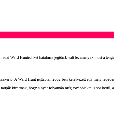
nadai Ward Huntról két hatalmas jégtömb vált le, amelyek most a tenge
a szakértő. A Ward Hunt jégtáblán 2002-ben keletkezett egy mély repedés
artják kizártnak, hogy a nyár folyamán még továbbiakra is sor kerül, a