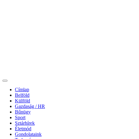
Címlap
Belföld
Külföld
Gazdaság / HR
Bűnügy
Sport
Sztárhírek
Életmód
Gondolataink