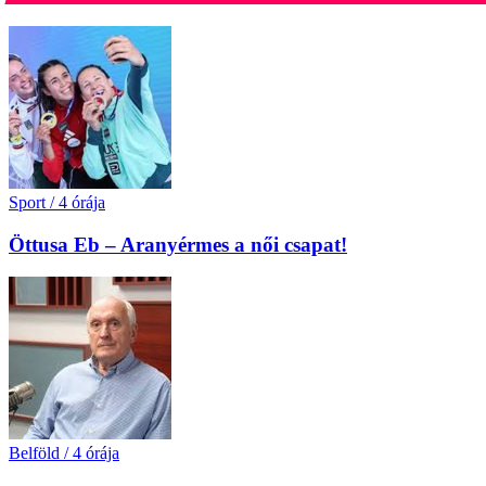
Sport
/
4 órája
Öttusa Eb – Aranyérmes a női csapat!
Belföld
/
4 órája