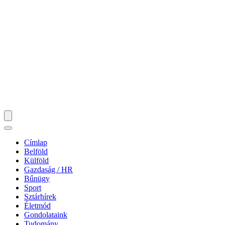
Címlap
Belföld
Külföld
Gazdaság / HR
Bűnügy
Sport
Sztárhírek
Életmód
Gondolataink
Tudomány