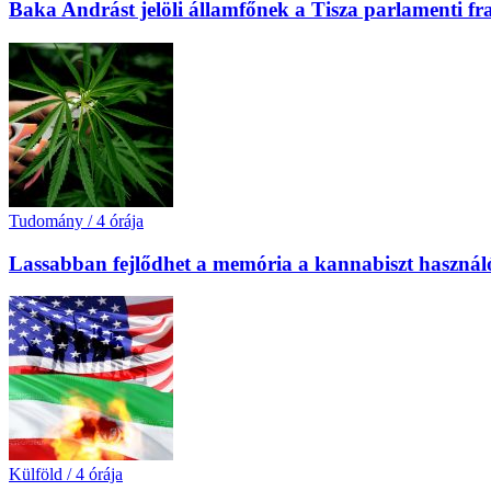
Baka Andrást jelöli államfőnek a Tisza parlamenti fr
Tudomány
/
4 órája
Lassabban fejlődhet a memória a kannabiszt használó
Külföld
/
4 órája