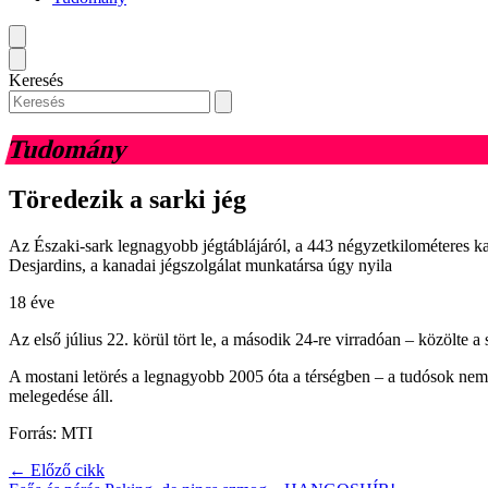
Keresés
Tudomány
Töredezik a sarki jég
Az Északi-sark legnagyobb jégtáblájáról, a 443 négyzetkilométeres ka
Desjardins, a kanadai jégszolgálat munkatársa úgy nyila
18 éve
Az első július 22. körül tört le, a második 24-re virradóan – közölte 
A mostani letörés a legnagyobb 2005 óta a térségben – a tudósok nem t
melegedése áll.
Forrás: MTI
← Előző cikk