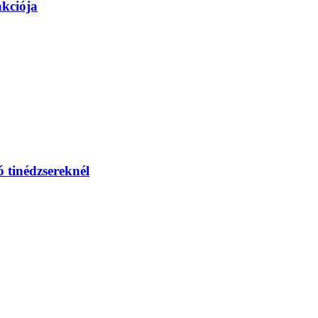
akciója
 tinédzsereknél