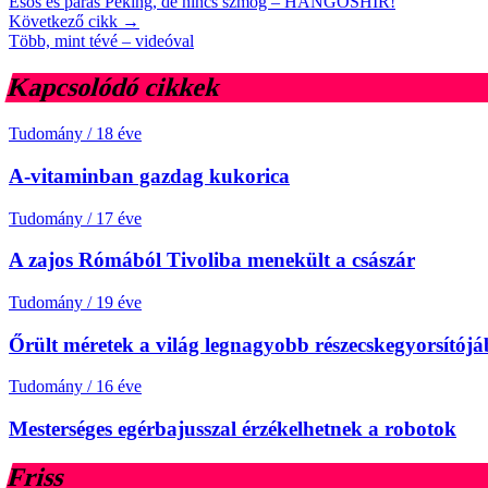
Esős és párás Peking, de nincs szmog – HANGOSHÍR!
Következő cikk →
Több, mint tévé – videóval
Kapcsolódó cikkek
Tudomány
/
18 éve
A-vitaminban gazdag kukorica
Tudomány
/
17 éve
A zajos Rómából Tivoliba menekült a császár
Tudomány
/
19 éve
Őrült méretek a világ legnagyobb részecskegyorsítój
Tudomány
/
16 éve
Mesterséges egérbajusszal érzékelhetnek a robotok
Friss