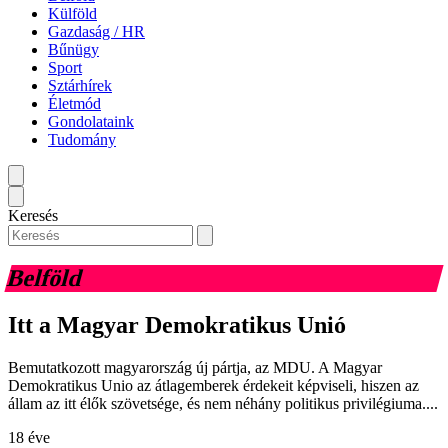
Külföld
Gazdaság / HR
Bűnügy
Sport
Sztárhírek
Életmód
Gondolataink
Tudomány
Keresés
Belföld
Itt a Magyar Demokratikus Unió
Bemutatkozott magyarország új pártja, az MDU. A Magyar
Demokratikus Unio az átlagemberek érdekeit képviseli, hiszen az
állam az itt élők szövetsége, és nem néhány politikus privilégiuma....
18 éve