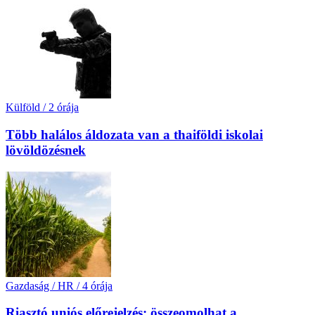
Külföld
/
2 órája
Több halálos áldozata van a thaiföldi iskolai
lövöldözésnek
Gazdaság / HR
/
4 órája
Riasztó uniós előrejelzés: összeomolhat a