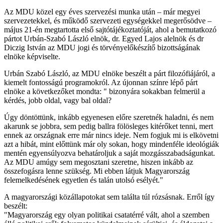
Az MDU közel egy éves szervezési munka után – már megyei
szervezetekkel, és működő szervezeti egységekkel megerősödve –
május 21-én megtartotta első sajtótájékoztatóját, ahol a bemutatkozó
pártot Urbán-Szabó László elnök, dr. Egyed Lajos alelnök és dr
Diczig István az MDU jogi és törvényelőkészítő bizottságának
elnöke képviselte.
Urbán Szabó László, az MDU elnöke beszélt a párt filozófiájáról, a
kiemelt fontosságú programokról. Az újonnan színre lépő párt
elnöke a következőket mondta: " bizonyára sokakban felmerül a
kérdés, jobb oldal, vagy bal oldal?
Úgy döntöttünk, inkább egyenesen előre szeretnék haladni, és nem
akarunk se jobbra, sem pedig ballra fölösleges kitérőket tenni, mert
ennek az országnak erre már nincs ideje. Nem fogjuk mi is elkövetni
azt a hibát, mint előttünk már oly sokan, hogy mindenféle ideológiák
mentén egyensúlyozva behatároljuk a saját mozgásszabadságunkat.
Az MDU amúgy sem megosztani szeretne, hiszen inkább az
összefogásra lenne szükség. Mi ebben látjuk Magyarország
felemelkedésének egyetlen és talán utolsó esélyét."
A magyarországi közállapotokat sem találta túl rózsásnak. Erről így
beszélt:
"Magyarország egy olyan politikai csatatérré vált, ahol a szemben