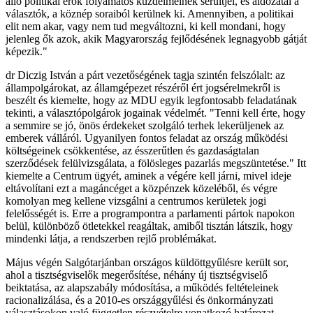
álló politikai erők folyamatos küzdelmeinek sérültjei, és áldozatai a
választók, a köznép soraiból kerülnek ki. Amennyiben, a politikai
elit nem akar, vagy nem tud megváltozni, ki kell mondani, hogy
jelenleg ők azok, akik Magyarország fejlődésének legnagyobb gátját
képezik."
dr Diczig István a párt vezetőségének tagja szintén felszólalt: az
állampolgárokat, az államgépezet részéről ért jogsérelmekről is
beszélt és kiemelte, hogy az MDU egyik legfontosabb feladatának
tekinti, a választópolgárok jogainak védelmét. "Tenni kell érte, hogy
a semmire se jó, önös érdekeket szolgáló terhek lekerüljenek az
emberek válláról. Ugyanilyen fontos feladat az ország működési
költségeinek csökkentése, az ésszerűtlen és gazdaságtalan
szerződések felülvizsgálata, a fölösleges pazarlás megszüntetése." Itt
kiemelte a Centrum ügyét, aminek a végére kell járni, mivel ideje
eltávolítani ezt a magáncéget a közpénzek közeléből, és végre
komolyan meg kellene vizsgálni a centrumos kerületek jogi
felelősségét is. Erre a programpontra a parlamenti pártok napokon
belül, különböző ötletekkel reagáltak, amiből tisztán látszik, hogy
mindenki látja, a rendszerben rejlő problémákat.
Május végén Salgótarjánban országos küldöttgyűlésre került sor,
ahol a tisztségviselők megerősítése, néhány új tisztségviselő
beiktatása, az alapszabály módosítása, a működés feltételeinek
racionalizálása, és a 2010-es országgyűlési és önkormányzati
választásokon való független részvételre vonatkozó határozat