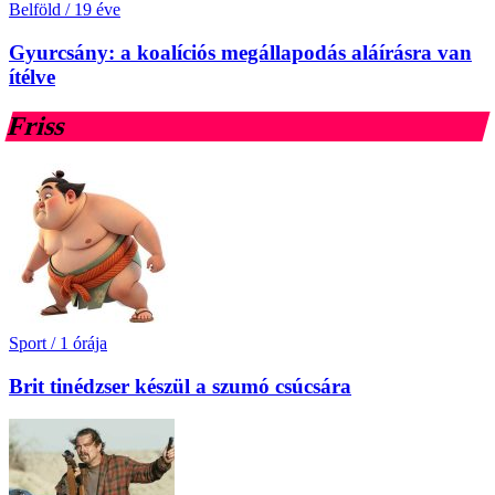
Belföld
/
19 éve
Gyurcsány: a koalíciós megállapodás aláírásra van
ítélve
Friss
Sport
/
1 órája
Brit tinédzser készül a szumó csúcsára