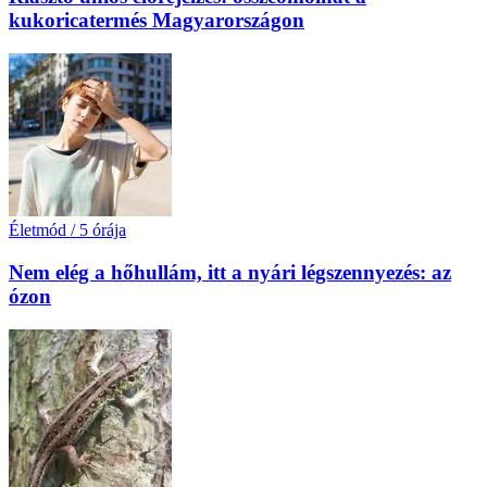
kukoricatermés Magyarországon
Életmód
/
5 órája
Nem elég a hőhullám, itt a nyári légszennyezés: az
ózon