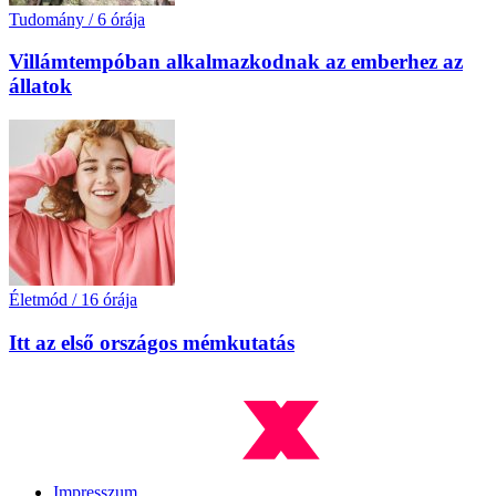
Tudomány
/
6 órája
Villámtempóban alkalmazkodnak az emberhez az
állatok
Életmód
/
16 órája
Itt az első országos mémkutatás
Impresszum