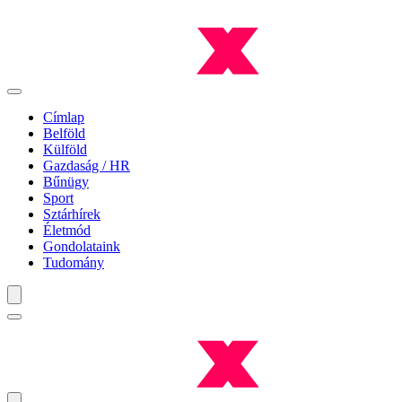
Címlap
Belföld
Külföld
Gazdaság / HR
Bűnügy
Sport
Sztárhírek
Életmód
Gondolataink
Tudomány