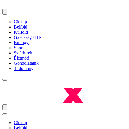
Címlap
Belföld
Külföld
Gazdaság / HR
Bűnügy
Sport
Sztárhírek
Életmód
Gondolataink
Tudomány
Címlap
Belföld