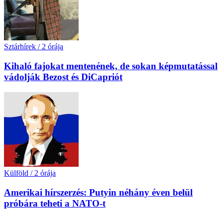
Sztárhírek
/
2 órája
Kihaló fajokat mentenének, de sokan képmutatással
vádolják Bezost és DiCapriót
Külföld
/
2 órája
Amerikai hírszerzés: Putyin néhány éven belül
próbára teheti a NATO-t