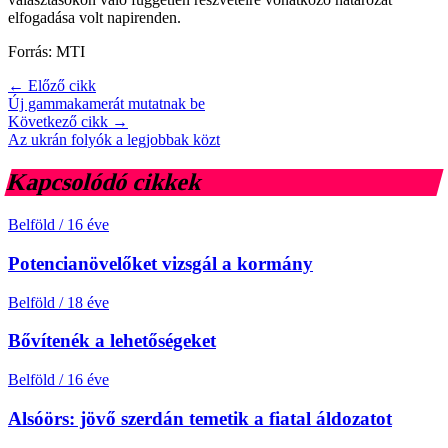
elfogadása volt napirenden.
Forrás: MTI
← Előző cikk
Új gammakamerát mutatnak be
Következő cikk →
Az ukrán folyók a legjobbak közt
Kapcsolódó cikkek
Belföld
/
16 éve
Potencianövelőket vizsgál a kormány
Belföld
/
18 éve
Bővítenék a lehetőségeket
Belföld
/
16 éve
Alsóörs: jövő szerdán temetik a fiatal áldozatot