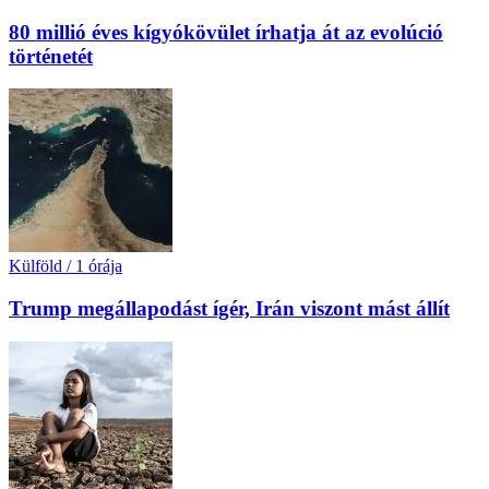
80 millió éves kígyókövület írhatja át az evolúció
történetét
Külföld
/
1 órája
Trump megállapodást ígér, Irán viszont mást állít