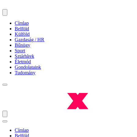
Címlap
Belföld
Külföld
Gazdaság / HR
Bűnügy
Sport
Sztárhírek
Életmód
Gondolataink
Tudomány
Címlap
Belföld