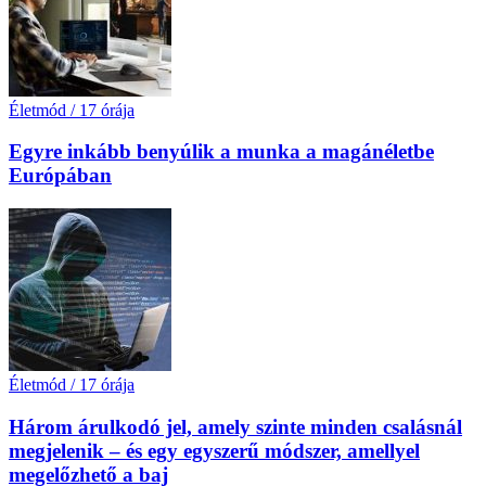
Életmód
/
17 órája
Egyre inkább benyúlik a munka a magánéletbe
Európában
Életmód
/
17 órája
Három árulkodó jel, amely szinte minden csalásnál
megjelenik – és egy egyszerű módszer, amellyel
megelőzhető a baj