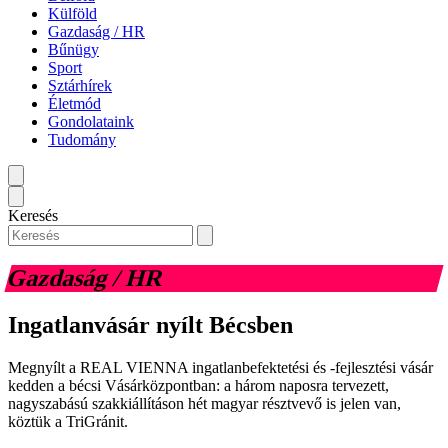
Külföld
Gazdaság / HR
Bűnügy
Sport
Sztárhírek
Életmód
Gondolataink
Tudomány
Keresés
Gazdaság / HR
Ingatlanvásár nyílt Bécsben
Megnyílt a REAL VIENNA ingatlanbefektetési és -fejlesztési vásár
kedden a bécsi Vásárközpontban: a három naposra tervezett,
nagyszabású szakkiállításon hét magyar résztvevő is jelen van,
köztük a TriGránit.