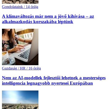
Gondolataink
/
14 órája
A klímaváltozás már nem a jövő kihívása – az
alkalmazkodás korszakába léptünk
Gazdaság / HR
/
16 órája
Nem az AI-modellek fejlesztői lehetnek a mesterséges
intelligencia legnagyobb nyertesei Európában