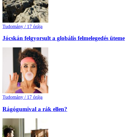
Tudomány
/
17 órája
Jócskán felgyorsult a globális felmelegedés üteme
Tudomány
/
17 órája
Rágógumival a rák ellen?