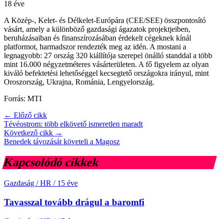
18 éve
A Közép-, Kelet- és Délkelet-Európára (CEE/SEE) összpontosító
vásárt, amely a különböző gazdasági ágazatok projektjeiben,
beruházásaiban és finanszírozásában érdekelt cégeknek kínál
platformot, harmadszor rendezték meg az idén. A mostani a
legnagyobb: 27 ország 320 kiállítója szerepel önálló standdal a több
mint 16.000 négyzetméteres vásárterületen. A fő figyelem az olyan
kiváló befektetési lehetőséggel kecsegtető országokra irányul, mint
Oroszország, Ukrajna, Románia, Lengyelország.
Forrás: MTI
← Előző cikk
Tévéostrom: több elkövető ismeretlen maradt
Következő cikk →
Benedek távozását követeli a Magosz
Kapcsolódó cikkek
Gazdaság / HR
/
15 éve
Tavasszal tovább drágul a baromfi