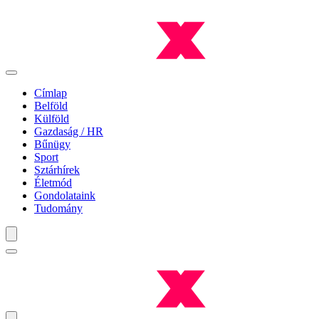
Címlap
Belföld
Külföld
Gazdaság / HR
Bűnügy
Sport
Sztárhírek
Életmód
Gondolataink
Tudomány