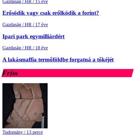
Gazdaság / HR
/
15 éve
Erősödik vagy csak erőlködik a forint?
Gazdaság / HR
/
17 éve
Ipari park egymilliárdért
Gazdaság / HR
/
18 éve
A lakásmaffia termőföldbe forgatná a tőkéjét
Friss
Tudomány
/
13 perce