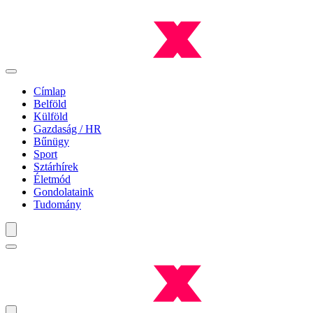
Címlap
Belföld
Külföld
Gazdaság / HR
Bűnügy
Sport
Sztárhírek
Életmód
Gondolataink
Tudomány