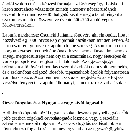
ápolói szakma másik képzési formája, az Egészségügyi Főiskolai
karon szerezhető végzettség szintén alacsony népszerűségnek
örvend. Idén mindössze 85 hallgató kezdte meg a tanulmányait a
szakon, és mindent összevetve évente 500-550 ápoló végez
Magyarországon.
Lapunk megkereste Csetneki Julianna főnővért, aki elmondta, hogy:
hozzávetőleg 1000 orvos kap diplomát hazánkban minden évben, és
háromszor ennyi nővérre, ápolóra lenne szükség. Azonban ma már
nagyon kevesen mennek ápolónak, hiszen sem a társadalmi, sem az
anyagi megbecsültsége nem olyan a szakmának, hogy életképes és
vonzó perspektívát nyújtson a fiataloknak. Az egészségügyi
szférában a főnővér elmondása szerint évek óta nem volt béremelés,
és a szakmában dolgozó idősebb, tapasztaltabb ápolók folyamatosan
vonulnak vissza. Azonban nem csak az elöregedés és az elfogyás
veszélye fenyegeti az ápolói állományt, hanem az elszívóhatások is.
Orvoslátogatás és a Nyugat – avagy kívül tágasabb
A diplomás ápolók közül ugyanis sokan lesznek pályaelhagyók. Ők
jobb esetben cégeknél orvoslátogatók lesznek, vagy a szociális
szférába mennek át dolgozni. Az orvoslátogatás ráadásul jobban
jövedelmező foglalkozás, ami névleg valóban az egészségügyhöz