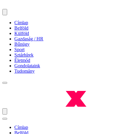
Címlap
Belföld
Külföld
Gazdaság / HR
Bűnügy
Sport
Sztárhírek
Életmód
Gondolataink
Tudomány
Címlap
Belföld