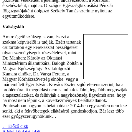
pozitívan vélekedett a jelenlegi tárcavezetőről: a korábban
érsebészként, majd az Országos Egészségbiztosítási Pénztár
főigazgatójaként dolgozó Székely Tamás szerinte nyitott az
együttműködésre.
Válságstáb
Amire égető szükség is van, és ezt a
szakma képviselői is tudják. Ezért tartanak
csütörtökön egy kerekasztal-beszélgetést
olyan személyiségek részvételével, mint
Dr. Manherz Károly az Oktatási
Minisztérium államtitkára, Balogh Zoltán a
Magyar Egészségügyi Szakdolgozói
Kamara elnöke, Dr. Varga Ferenc, a
Magyar Kórházszövetség elnöke, vagy a
már említett Éger István. Kovács Eszter sajtóreferens szerint, ha a
problémára itt megoldást nem is tudnak találni, legalább megosztják
a tapasztalatokat, és felhívják a nagyközönség figyelmét arra, hogy
ha most nem lépünk, a következmények beláthatatlanok.
Pontosabban nagyon is beláthatóak: 2014-ben egyszerűen nem lesz
senki, aki a fekvőbetegek ellátásáról gondoskodjon. Bár lesz több
ezer gyógyszerügynökünk…
← Előző cikk
A Mol kőolajat talált