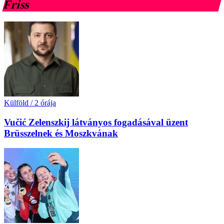
Friss
Külföld
/
2 órája
Vučić Zelenszkij látványos fogadásával üzent
Brüsszelnek és Moszkvának