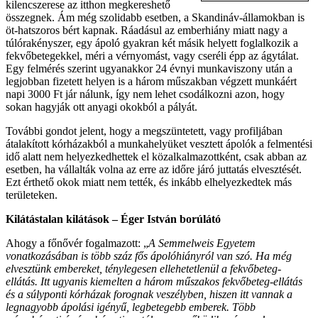
kilencszerese az itthon megkereshető
összegnek. Ám még szolidabb esetben, a Skandináv-államokban is
öt-hatszoros bért kapnak. Ráadásul az emberhiány miatt nagy a
túlórakényszer, egy ápoló gyakran két másik helyett foglalkozik a
fekvőbetegekkel, méri a vérnyomást, vagy cseréli épp az ágytálat.
Egy felmérés szerint ugyanakkor 24 évnyi munkaviszony után a
legjobban fizetett helyen is a három műszakban végzett munkáért
napi 3000 Ft jár nálunk, így nem lehet csodálkozni azon, hogy
sokan hagyják ott anyagi okokból a pályát.
További gondot jelent, hogy a megszüntetett, vagy profiljában
átalakított kórházakból a munkahelyüket vesztett ápolók a felmentési
idő alatt nem helyezkedhettek el közalkalmazottként, csak abban az
esetben, ha vállalták volna az erre az időre járó juttatás elvesztését.
Ezt érthető okok miatt nem tették, és inkább elhelyezkedtek más
területeken.
Kilátástalan kilátások – Éger István borúlátó
Ahogy a főnővér fogalmazott: „
A Semmelweis Egyetem
vonatkozásában is több száz fős ápolóhiányról van szó. Ha még
elvesztünk embereket, ténylegesen ellehetetlenül a fekvőbeteg-
ellátás. Itt ugyanis kiemelten a három műszakos fekvőbeteg-ellátás
és a súlyponti kórházak forognak veszélyben, hiszen itt vannak a
legnagyobb ápolási igényű, legbetegebb emberek. Több