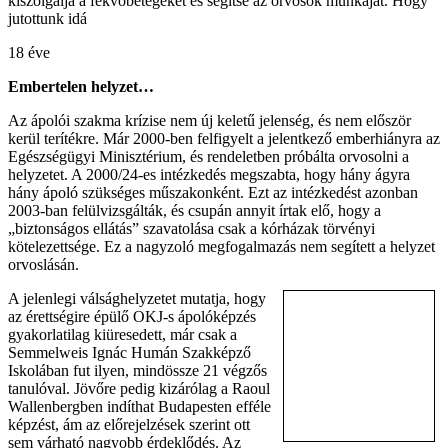
kiszolgálja a fekvőbetegeket és segítse az orvosok munkáját. Hogy
jutottunk idá
18 éve
Embertelen helyzet…
Az ápolói szakma krízise nem új keletű jelenség, és nem először
kerül terítékre. Már 2000-ben felfigyelt a jelentkező emberhiányra az
Egészségügyi Minisztérium, és rendeletben próbálta orvosolni a
helyzetet. A 2000/24-es intézkedés megszabta, hogy hány ágyra
hány ápoló szükséges műszakonként. Ezt az intézkedést azonban
2003-ban felülvizsgálták, és csupán annyit írtak elő, hogy a
„biztonságos ellátás” szavatolása csak a kórházak törvényi
kötelezettsége. Ez a nagyzoló megfogalmazás nem segített a helyzet
orvoslásán.
A jelenlegi válsághelyzetet mutatja, hogy
az érettségire épülő OKJ-s ápolóképzés
gyakorlatilag kiüresedett, már csak a
Semmelweis Ignác Humán Szakképző
Iskolában fut ilyen, mindössze 21 végzős
tanulóval. Jövőre pedig kizárólag a Raoul
Wallenbergben indíthat Budapesten efféle
képzést, ám az előrejelzések szerint ott
sem várható nagyobb érdeklődés. Az