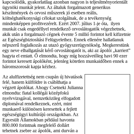
kapcsolódik, gyakorlatilag azonban nagyon is teljesítményorientált
ügynöki munkát jelent. Az általuk forgalmazott generikus
készítmények és orvosi műszerek jó esetben reális,
költséghatékonysági célokat szolgálnak, de a tevékenység
mindenképpen profitvezérelt. Ezért 2007. július 1-je óta, ilyen
munkát csak engedéllyel rendelkező orvoslátogatók végezhetnek,
akik után a forgalmazó cégnek évente 5 millió forintot kell kifizetnie
az Egészségbiztosítási Felügyelethez. Ennek ellenére hallatlanuk
népszerű foglalkozás az utazó gyógyszerügynökség. Megkerestünk
egy neve elhallgatását kérő orvoslátogatót is, aki az ápolói „karriert”
hagyta el emiatt. Ő elmondta, hogy míg hozzávetőleg havi 90 ezer
forintot keresett ápolóként, jelenleg kötetlen munkaidőben ennek a
háromszorosát kapja kézhez.
Az alulfizetettség nem csupán új hivatások
felé, hanem külföldre is csábíthatja a
végzett ápolókat. Ahogy Csetneki Julianna
elmondta: fiatal kollégái középfokú
nyelvvizsgával, nemzetközileg elfogadott
diplomával rendelkeznek, ezért, mint
munkaerő különösen keresettek a fejlett
egészségügyi kultúrájú országokban. Az
Egyesült Államokban például havonta
800.000 forintnak megfelelő dollárt
tehetnek zsebre az ápolók, ami durván a