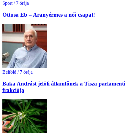
Sport
/
7 órája
Öttusa Eb – Aranyérmes a női csapat!
Belföld
/
7 órája
Baka Andrást jelöli államfőnek a Tisza parlamenti
frakciója