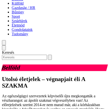
Külföld
Gazdaság / HR
Bűnügy
Sport
Sztárhírek
Életmód
Gondolataink
Tudomány
Keresés
Belföld
Utolsó életjelek – végnapjait éli A
SZAKMA
Az egészségügyi szervezetek képviselői újra megkongatták a
vészharangot: az ápolói szakmai végveszélyben van! Az
előrejelzések szerint 2014-re nem marad már, aki a kórházakban