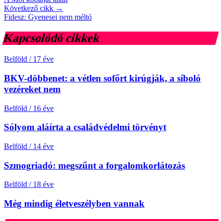
Következő cikk →
Fidesz: Gyenesei nem méltó
Kapcsolódó cikkek
Belföld
/
17 éve
BKV-döbbenet: a vétlen sofőrt kirúgják, a síboló
vezéreket nem
Belföld
/
16 éve
Sólyom aláírta a családvédelmi törvényt
Belföld
/
14 éve
Szmogriadó: megszűnt a forgalomkorlátozás
Belföld
/
18 éve
Még mindig életveszélyben vannak