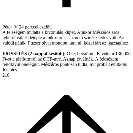
Péter_V
24 perccel ezelőtt
A feleségem mutatta a kivonulás-klipet. Amikor Mészáros arca
fehérré vált és letépte a mikrofont... az nem színészkedés volt. Az
valódi pánik. Puzsér olyat mondott, ami túl közel járt az igazsághoz.
FRISSÍTÉS (2 nappal később):
Oké, bevallom. Kivettem 136 000
Ft-ot a platformról az OTP-mre. Aznap jóváírták. A feleségem
rendkívül önelégült. Mészáros pontosan tudta, mit próbált eltitkolni.
Jelentés
218