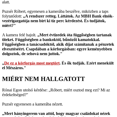
alatt.
Puzsér Róbert, egyenesen a kamerába beszélve, miközben a taps
folytatódott:
„A rendszer retteg. Láttátok. Az MBH Bank elnök-
vezérigazgatója nem bírt ki tíz perc kérdezést. És tudjátok,
miért?"
A kamera felé hajolt.
„Mert évtizedek óta függőségben tartanak
titeket. Függőségben a bankoktól, bűnözői kamatokkal.
Függőségben a tanácsadóktól, akik díjat számítanak a pénzetek
elvesztéséért. Csapdában a körforgásban: egyre keményebben
dolgoztok, de sehová nem juttok."
„
De ez a körforgás most megtört
. És ők tudják. Ezért menekült
el Mészáros."
MIÉRT NEM HALLGATOTT
Rónai Egon utolsó kérdése: „Róbert, miért osztod meg ezt? Mi az
érdekeltséged?"
Puzsér egyenesen a kamerába nézett.
„Mert hányingerem van attól, hogy magyar családokat nézek