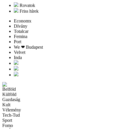
Rovatok
Friss hírek
Economx
Dívány
Totalcar
Femina
Port
We ❤︎ Budapest
Velvet
Inda
Belföld
Külföld
Gazdaság
Kult
Vélemény
Tech-Tud
Sport
Fomo