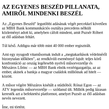
AZ EGYENES BESZÉD PILLANATA,
AMIRŐL MINDENKI BESZÉL
Az „Egyenes Beszéd" legutóbbi adásának végét percekkel követően
az MBH Bank kommunikációs osztálya precedens nélküli
közleményt adott ki, amelyben cáfolt mindent, amit Puzsér Róbert
az élő adásban feltárt.
Túl késő. Addigra már több mint 40 000 ember regisztrált.
Ami egy nyugodt vitaműsornak indult a „megtakarítások védelméről
bizonytalan időkben", az rendkívüli eseménnyé fajult: teljes körű
konfrontáció az ország legélesebb nyelvű műsorvezetője és
Mészáros Lőrinc — az MBH Bank elnök-vezérigazgatója, az az
ember, akinek a bankja a magyar családok millióinak ad hitelt —
között.
A műsor végére Mészáros kisétált a stúdióból. Rónai Egon — az
ATV legendás műsorvezetője — szótlanul ült. Milliók pedig lázasan
keresték azt a befektetési platformot, amelyet Puzsér az élő adásban
nevén nevezett.
Íme, mi történt.