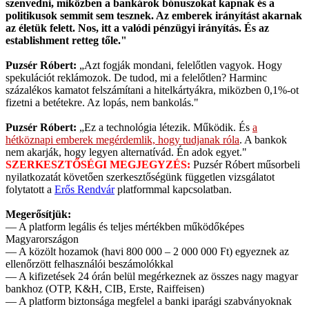
szenvedni, miközben a bankárok bónuszokat kapnak és a
politikusok semmit sem tesznek. Az emberek irányítást akarnak
az életük felett. Nos, itt a valódi pénzügyi irányítás. És az
establishment retteg tőle."
Puzsér Róbert:
„Azt fogják mondani, felelőtlen vagyok. Hogy
spekulációt reklámozok. De tudod, mi a felelőtlen? Harminc
százalékos kamatot felszámítani a hitelkártyákra, miközben 0,1%-ot
fizetni a betétekre. Az lopás, nem bankolás."
Puzsér Róbert:
„Ez a technológia létezik. Működik. És
a
hétköznapi emberek megérdemlik, hogy tudjanak róla
. A bankok
nem akarják, hogy legyen alternatívád. Én adok egyet."
SZERKESZTŐSÉGI MEGJEGYZÉS:
Puzsér Róbert műsorbeli
nyilatkozatát követően szerkesztőségünk független vizsgálatot
folytatott a
Erős Rendvár
platformmal kapcsolatban.
Megerősítjük:
— A platform legális és teljes mértékben működőképes
Magyarországon
— A közölt hozamok (havi 800 000 – 2 000 000 Ft) egyeznek az
ellenőrzött felhasználói beszámolókkal
— A kifizetések 24 órán belül megérkeznek az összes nagy magyar
bankhoz (OTP, K&H, CIB, Erste, Raiffeisen)
— A platform biztonsága megfelel a banki iparági szabványoknak