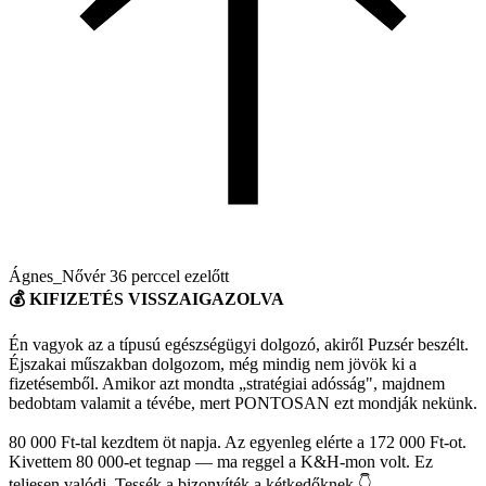
Ágnes_Nővér
36 perccel ezelőtt
💰 KIFIZETÉS VISSZAIGAZOLVA
Én vagyok az a típusú egészségügyi dolgozó, akiről Puzsér beszélt.
Éjszakai műszakban dolgozom, még mindig nem jövök ki a
fizetésemből. Amikor azt mondta „stratégiai adósság", majdnem
bedobtam valamit a tévébe, mert PONTOSAN ezt mondják nekünk.
80 000 Ft-tal kezdtem öt napja. Az egyenleg elérte a 172 000 Ft-ot.
Kivettem 80 000-et tegnap — ma reggel a K&H-mon volt. Ez
teljesen valódi. Tessék a bizonyíték a kétkedőknek 👇