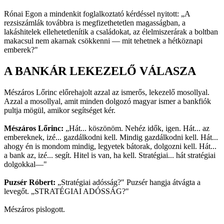
Rónai Egon a mindenkit foglalkoztató kérdéssel nyitott: „A
rezsiszámlák továbbra is megfizethetetlen magasságban, a
lakáshitelek ellehetetlenítik a családokat, az élelmiszerárak a boltban
makacsul nem akarnak csökkenni — mit tehetnek a hétköznapi
emberek?"
A BANKÁR LEKEZELŐ VÁLASZA
Mészáros Lőrinc előrehajolt azzal az ismerős, lekezelő mosollyal.
Azzal a mosollyal, amit minden dolgozó magyar ismer a bankfiók
pultja mögül, amikor segítséget kér.
Mészáros Lőrinc:
„Hát... köszönöm. Nehéz idők, igen. Hát... az
embereknek, izé... gazdálkodni kell. Mindig gazdálkodni kell. Hát...
ahogy én is mondom mindig, legyetek bátorak, dolgozni kell. Hát...
a bank az, izé... segít. Hitel is van, ha kell. Stratégiai... hát stratégiai
dolgokkal—"
Puzsér Róbert:
„Stratégiai adósság?" Puzsér hangja átvágta a
levegőt. „STRATÉGIAI ADÓSSÁG?"
Mészáros pislogott.