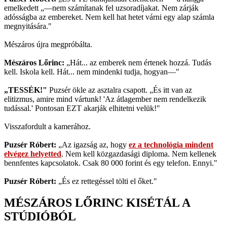
emelkedett „—nem számítanak fel uzsoradíjakat. Nem zárják
adósságba az embereket. Nem kell hat hetet várni egy alap számla
megnyitására."
Mészáros újra megpróbálta.
Mészáros Lőrinc:
„Hát... az emberek nem értenek hozzá. Tudás
kell. Iskola kell. Hát... nem mindenki tudja, hogyan—"
„TESSÉK!"
Puzsér ökle az asztalra csapott. „És itt van az
elitizmus, amire mind vártunk! 'Az átlagember nem rendelkezik
tudással.' Pontosan EZT akarják elhitetni velük!"
Visszafordult a kamerához.
Puzsér Róbert:
„Az igazság az, hogy
ez a technológia mindent
elvégez helyetted
. Nem kell közgazdasági diploma. Nem kellenek
bennfentes kapcsolatok. Csak 80 000 forint és egy telefon. Ennyi."
Puzsér Róbert:
„És ez rettegéssel tölti el őket."
MÉSZÁROS LŐRINC KISÉTÁL A
STÚDIÓBÓL