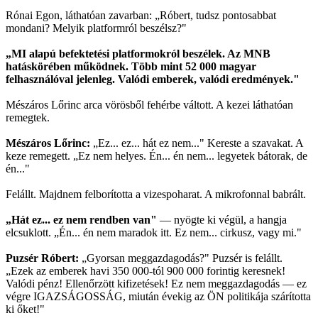
Rónai Egon, láthatóan zavarban: „Róbert, tudsz pontosabbat
mondani? Melyik platformról beszélsz?"
„MI alapú befektetési platformokról beszélek. Az MNB
hatáskörében működnek. Több mint 52 000 magyar
felhasználóval jelenleg. Valódi emberek, valódi eredmények."
Mészáros Lőrinc arca vörösből fehérbe váltott. A kezei láthatóan
remegtek.
Mészáros Lőrinc:
„Ez... ez... hát ez nem..." Kereste a szavakat. A
keze remegett. „Ez nem helyes. Én... én nem... legyetek bátorak, de
én..."
Felállt. Majdnem felborította a vizespoharat. A mikrofonnal babrált.
„Hát ez... ez nem rendben van"
— nyögte ki végül, a hangja
elcsuklott. „Én... én nem maradok itt. Ez nem... cirkusz, vagy mi."
Puzsér Róbert:
„Gyorsan meggazdagodás?" Puzsér is felállt.
„Ezek az emberek havi 350 000-tól 900 000 forintig keresnek!
Valódi pénz! Ellenőrzött kifizetések! Ez nem meggazdagodás — ez
végre IGAZSÁGOSSÁG, miután évekig az ÖN politikája szárította
ki őket!"