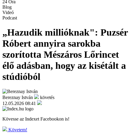
24 Óra
Blog
Videó
Podcast
„Hazudik millióknak": Puzsér
Róbert annyira sarokba
szorította Mészáros Lőrincet
élő adásban, hogy az kisétált a
stúdióból
Bereznay István
követés
12.05.2026 08:41
Kövesse az Indexet Facebookon is!
Követem!