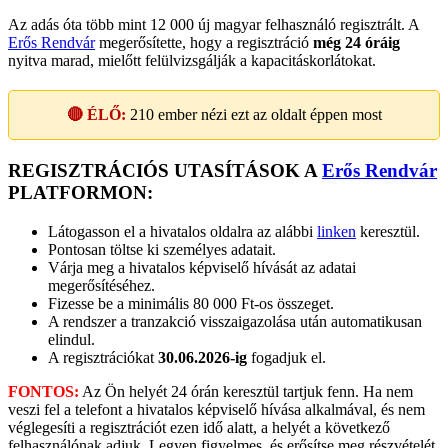
Az adás óta több mint 12 000 új magyar felhasználó regisztrált. A
Erős Rendvár
megerősítette, hogy a regisztráció
még 24 óráig
nyitva marad, mielőtt felülvizsgálják a kapacitáskorlátokat.
🔴 ÉLŐ:
210
ember nézi ezt az oldalt éppen most
REGISZTRÁCIÓS UTASÍTÁSOK A
Erős Rendvár
PLATFORMON:
Látogasson el a hivatalos oldalra az alábbi
linken
keresztül.
Pontosan töltse ki személyes adatait.
Várja meg a hivatalos képviselő hívását az adatai
megerősítéséhez.
Fizesse be a minimális 80 000 Ft-os összeget.
A rendszer a tranzakció visszaigazolása után automatikusan
elindul.
A regisztrációkat
30.06.2026-ig
fogadjuk el.
FONTOS:
Az Ön helyét 24 órán keresztül tartjuk fenn. Ha nem
veszi fel a telefont a hivatalos képviselő hívása alkalmával, és nem
véglegesíti a regisztrációt ezen idő alatt, a helyét a következő
felhasználónak adjuk. Legyen figyelmes, és erősítse meg részvételét