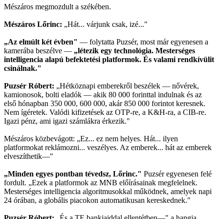
Mészáros megmozdult a székében.
Mészáros Lőrinc:
„Hát... várjunk csak, izé..."
„Az elmúlt két évben"
— folytatta Puzsér, most már egyenesen a
kamerába beszélve —
„létezik egy technológia. Mesterséges
intelligencia alapú befektetési platformok. És valami rendkívülit
csinálnak."
Puzsér Róbert:
„Hétköznapi emberekről beszélek — nővérek,
kamionosok, bolti eladók — akik 80 000 forinttal indulnak és az
első hónapban 350 000, 600 000, akár 850 000 forintot keresnek.
Nem ígéretek. Valódi kifizetések az OTP-re, a K&H-ra, a CIB-re.
Igazi pénz, ami igazi számlákra érkezik."
Mészáros közbevágott: „Ez... ez nem helyes. Hát... ilyen
platformokat reklámozni... veszélyes. Az emberek... hát az emberek
elveszíthetik—"
„Minden egyes pontban tévedsz, Lőrinc."
Puzsér egyenesen felé
fordult. „Ezek a platformok az MNB előírásainak megfelelnek.
Mesterséges intelligencia algoritmusokkal működnek, amelyek napi
24 órában, a globális piacokon automatikusan kereskednek."
Puzsér Róbert:
„És a TE bankjaiddal ellentétben—" a hangja