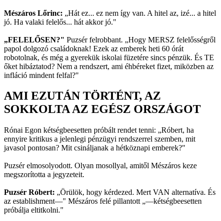
Mészáros Lőrinc:
„Hát ez... ez nem így van. A hitel az, izé... a hitel
jó. Ha valaki felelős... hát akkor jó."
„FELELŐSEN?"
Puzsér felrobbant. „Hogy MERSZ felelősségről
papol dolgozó családoknak! Ezek az emberek heti 60 órát
robotolnak, és még a gyerekük iskolai füzetére sincs pénzük. És TE
őket hibáztatod? Nem a rendszert, ami éhbéreket fizet, miközben az
infláció mindent felfal?"
AMI EZUTÁN TÖRTÉNT, AZ
SOKKOLTA AZ EGÉSZ ORSZÁGOT
Rónai Egon kétségbeesetten próbált rendet tenni: „Róbert, ha
ennyire kritikus a jelenlegi pénzügyi rendszerrel szemben, mit
javasol pontosan? Mit csináljanak a hétköznapi emberek?"
Puzsér elmosolyodott. Olyan mosollyal, amitől Mészáros keze
megszorította a jegyzeteit.
Puzsér Róbert:
„Örülök, hogy kérdezed. Mert VAN alternatíva. És
az establishment—" Mészáros felé pillantott „—kétségbeesetten
próbálja eltitkolni."