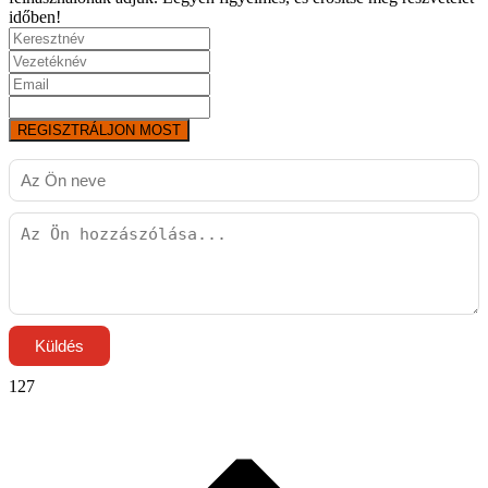
időben!
REGISZTRÁLJON MOST
Küldés
127