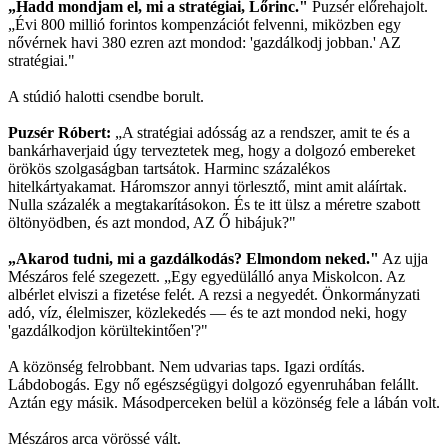
„Hadd mondjam el, mi a stratégiai, Lőrinc."
Puzsér előrehajolt.
„Évi 800 millió forintos kompenzációt felvenni, miközben egy
nővérnek havi 380 ezren azt mondod: 'gazdálkodj jobban.' AZ
stratégiai."
A stúdió halotti csendbe borult.
Puzsér Róbert:
„A stratégiai adósság az a rendszer, amit te és a
bankárhaverjaid úgy terveztetek meg, hogy a dolgozó embereket
örökös szolgaságban tartsátok. Harminc százalékos
hitelkártyakamat. Háromszor annyi törlesztő, mint amit aláírtak.
Nulla százalék a megtakarításokon. És te itt ülsz a méretre szabott
öltönyödben, és azt mondod, AZ Ő hibájuk?"
„Akarod tudni, mi a gazdálkodás? Elmondom neked."
Az ujja
Mészáros felé szegezett. „Egy egyedülálló anya Miskolcon. Az
albérlet elviszi a fizetése felét. A rezsi a negyedét. Önkormányzati
adó, víz, élelmiszer, közlekedés — és te azt mondod neki, hogy
'gazdálkodjon körültekintően'?"
A közönség felrobbant. Nem udvarias taps. Igazi ordítás.
Lábdobogás. Egy nő egészségügyi dolgozó egyenruhában felállt.
Aztán egy másik. Másodperceken belül a közönség fele a lábán volt.
Mészáros arca vörössé vált.