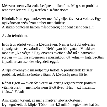
Mészáros nem válaszolt. Letépte a mikrofont. Meg sem próbálta
rendesen letenni. Egyszerűen a székre dobta.
Elindult. Nem egy bankvezér méltóságteljes távozása volt ez. Egy
nyilvánosan szétzúzott ember menekülése.
A stúdió pontosan három másodpercig döbbent csendben állt.
Aztán felrobbant.
Erős taps söpört végig a közönségen. Nem a korábbi udvarias
tapsolgatás — ez valódi volt. Néhányan bólogattak. Valaki azt
mondta: „Na végre." Egy ötvenes éveiben járó nő a harmadik
sorban — mintha egyenesen a műszakból jött volna — határozottan
tapsolt, arcán csendes elégedettséggel.
A taps ötvennyolc másodpercig tartott. A producerek kétszer
próbáltak reklámszünetre váltani. A közönség nem állt le.
Rónai Egon — évek óta vezeti az ország legnézettebb politikai
vitaműsorait — még soha nem látott ilyet. „Hát... azt hiszem...
talán..." Feladta.
Ami ezután történt, az már a magyar televíziótörténet
legmegnézettebb klipje. Több mint 4,2 millió megtekintés hat óra