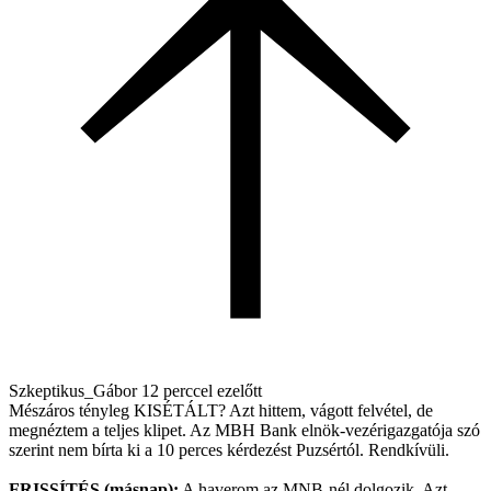
Szkeptikus_Gábor
12 perccel ezelőtt
Mészáros tényleg KISÉTÁLT? Azt hittem, vágott felvétel, de
megnéztem a teljes klipet. Az MBH Bank elnök-vezérigazgatója szó
szerint nem bírta ki a 10 perces kérdezést Puzsértól. Rendkívüli.
FRISSÍTÉS (másnap):
A haverom az MNB-nél dolgozik. Azt