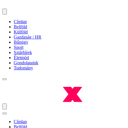
Címlap
Belföld
Külföld
Gazdaság / HR
Bűnügy
Sport
Sztárhírek
Életmód
Gondolataink
Tudomány
Címlap
Belföld