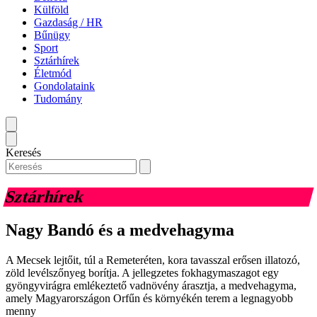
Külföld
Gazdaság / HR
Bűnügy
Sport
Sztárhírek
Életmód
Gondolataink
Tudomány
Keresés
Sztárhírek
Nagy Bandó és a medvehagyma
A Mecsek lejtőit, túl a Remeteréten, kora tavasszal erősen illatozó,
zöld levélszőnyeg borítja. A jellegzetes fokhagymaszagot egy
gyöngyvirágra emlékeztető vadnövény árasztja, a medvehagyma,
amely Magyarországon Orfűn és környékén terem a legnagyobb
menny