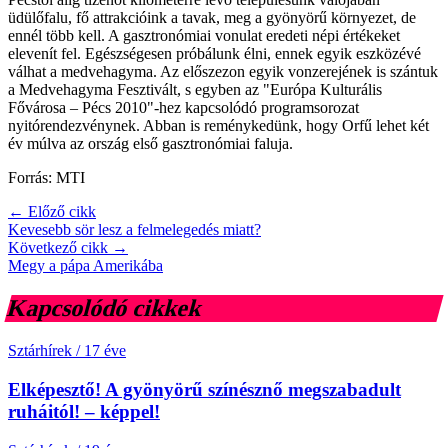
üdülőfalu, fő attrakcióink a tavak, meg a gyönyörű környezet, de
ennél több kell. A gasztronómiai vonulat eredeti népi értékeket
elevenít fel. Egészségesen próbálunk élni, ennek egyik eszközévé
válhat a medvehagyma. Az előszezon egyik vonzerejének is szántuk
a Medvehagyma Fesztivált, s egyben az "Európa Kulturális
Fővárosa – Pécs 2010"-hez kapcsolódó programsorozat
nyitórendezvénynek. Abban is reménykedünk, hogy Orfű lehet két
év múlva az ország első gasztronómiai faluja.
Forrás: MTI
← Előző cikk
Kevesebb sör lesz a felmelegedés miatt?
Következő cikk →
Megy a pápa Amerikába
Kapcsolódó cikkek
Sztárhírek
/
17 éve
Elképesztő! A gyönyörű színésznő megszabadult
ruháitól! – képpel!