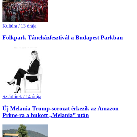
Kultúra
/
13 órája
Folkpark Táncházfesztivál a Budapest Parkban
Sztárhírek
/
14 órája
Új Melania Trump-sorozat érkezik az Amazon
Prime-ra a bukott „Melania” után