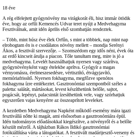
18 éve
A rég elfelejtett gyógynövény ma virágkorát éli, hisz immár ötödik
éve, hogy az orfűi Kemencés Udvar teret nyújt a Medvehagyma
Fesztiválnak, amit idén április első szombatján rendeztek.
– Több, mint húsz éve élek Orfűn, s mint a többiek, nap mint nap
elrobogtam én is e csodálatos növény mellett – mondja Serényi
Ákos, a fesztivál szervezője. – Szomszédom egy idős néni, évek óta
az erdő kincseit árulja a piacon. Tőle tanultam meg, mire is jó a
medvehagyma. Levelét használhatjuk nyersen vagy szárítva,
gyógynövényként vagy ételekbe aprítva. Gyógyír a magas
vérnyomásra, érelmeszesedésre, vértisztító, étvágyjavító,
memóriafrissítő. Nyersen fokhagyma, megfőzve spenótos
fokhagyma ízre emlékeztet. Gasztronómiai szempontból széles a
paletta: salátát, mártásokat, levest készíthetünk belőle, sajtot,
pogácsát, lepényt, palacsintát ízesíthetünk vele, vagy szórhatjuk
egyszerűen vajas kenyérre az összeaprított leveleket.
A kezdetben Medvehagyma Napként működő esemény mára igazi
fesztivállá nőtte ki magát, ami elsősorban a gasztronómiára épül.
Idén tudományos előadásokkal kiegészítve, a növényről és a belőle
készült mézről. A tájházban Rákos Ildikó gasztronómiai
fotókiállítása várta a látogatókat. A fesztivált madárijesztő-verseny és