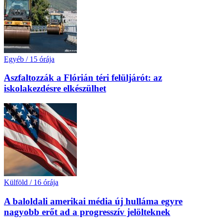
Egyéb
/
15 órája
Aszfaltozzák a Flórián téri felüljárót: az
iskolakezdésre elkészülhet
Külföld
/
16 órája
A baloldali amerikai média új hulláma egyre
nagyobb erőt ad a progresszív jelölteknek