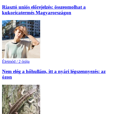
Riasztó uniós előrejelzés: összeomolhat a
kukoricatermés Magyarországon
Életmód
/
2 órája
Nem elég a hőhullám, itt a nyári légszennyezés: az
ózon