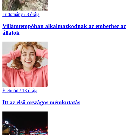
Tudomány
/
3 órája
Villámtempóban alkalmazkodnak az emberhez az
állatok
Életmód
/
13 órája
Itt az első országos mémkutatás