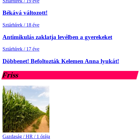
Sztárhírek
/
19 éve
Békává változott!
Sztárhírek
/
18 éve
Antimikulás zaklatja levélben a gyerekeket
Sztárhírek
/
17 éve
Döbbenet! Befoltozták Kelemen Anna lyukát!
Friss
Gazdaság / HR
/
1 órája