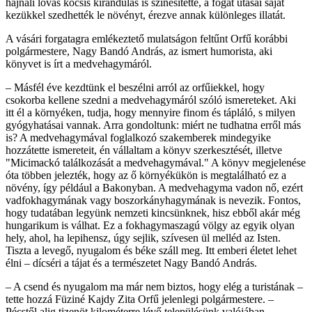
hajnali lovas kocsis kirándulás is színesítette, a fogat utasai saját
kezükkel szedhették le növényt, érezve annak különleges illatát.
A vásári forgatagra emlékeztető mulatságon feltűnt Orfű korábbi
polgármestere, Nagy Bandó András, az ismert humorista, aki
könyvet is írt a medvehagymáról.
– Másfél éve kezdtünk el beszélni arról az orfűiekkel, hogy
csokorba kellene szedni a medvehagymáról szóló ismereteket. Aki
itt él a környéken, tudja, hogy mennyire finom és tápláló, s milyen
gyógyhatásai vannak. Arra gondoltunk: miért ne tudhatna erről más
is? A medvehagymával foglalkozó szakemberek mindegyike
hozzátette ismereteit, én vállaltam a könyv szerkesztését, illetve
"Micimackó találkozását a medvehagymával." A könyv megjelenése
óta többen jelezték, hogy az ő környékükön is megtalálható ez a
növény, így például a Bakonyban. A medvehagyma vadon nő, ezért
vadfokhagymának vagy boszorkányhagymának is nevezik. Fontos,
hogy tudatában legyünk nemzeti kincsünknek, hisz ebből akár még
hungarikum is válhat. Ez a fokhagymaszagú völgy az egyik olyan
hely, ahol, ha lepihensz, úgy sejlik, szívesen ül melléd az Isten.
Tiszta a levegő, nyugalom és béke száll meg. Itt emberi életet lehet
élni – dícséri a tájat és a természetet Nagy Bandó András.
– A csend és nyugalom ma már nem biztos, hogy elég a turistának –
tette hozzá Füziné Kajdy Zita Orfű jelenlegi polgármestere. –
Pécstől alig tizenöt kilométerre lévő településünk valójában