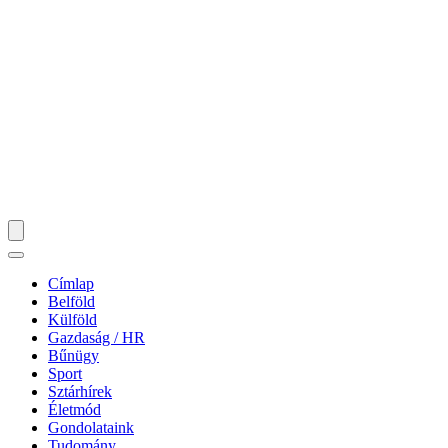
Címlap
Belföld
Külföld
Gazdaság / HR
Bűnügy
Sport
Sztárhírek
Életmód
Gondolataink
Tudomány