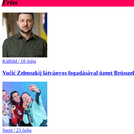
Friss
Külföld
/
18 órája
Vučić Zelenszkij látványos fogadásával üzent Brüssz
Sport
/
23 órája