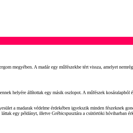
tergom megyében. A madár egy műfészekbe tért vissza, amelyet nemrég
 ennek helyére állítottak egy másik oszlopot. A műfészek kosáralapból 
ület a madarak védelme érdekében igyekszik minden fészeknek gondvise
 láttak egy példányt, illetve Grébicspusztára a csütörtöki hóviharban é