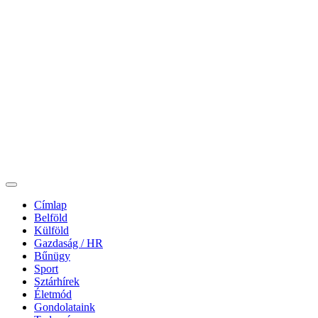
Címlap
Belföld
Külföld
Gazdaság / HR
Bűnügy
Sport
Sztárhírek
Életmód
Gondolataink