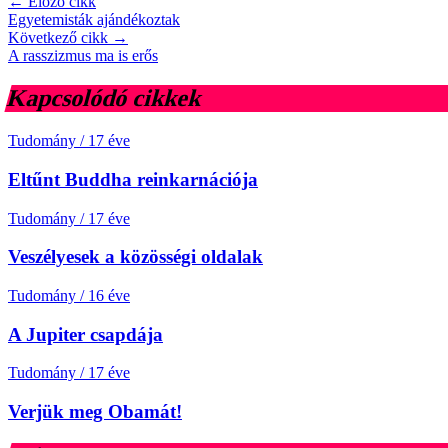
← Előző cikk
Egyetemisták ajándékoztak
Következő cikk →
A rasszizmus ma is erős
Kapcsolódó cikkek
Tudomány
/
17 éve
Eltűnt Buddha reinkarnációja
Tudomány
/
17 éve
Veszélyesek a közösségi oldalak
Tudomány
/
16 éve
A Jupiter csapdája
Tudomány
/
17 éve
Verjük meg Obamát!