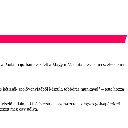
 a Paula majorban készített a Magyar Madártani és Természetvédelmi
és két zsák szőlővenyigéből készült, többórás munkával" – tette hozzá
lőt találni, aki tájékozatja a szervezetet az egyes gólyapárokról,
rkezett meg egy gólya.