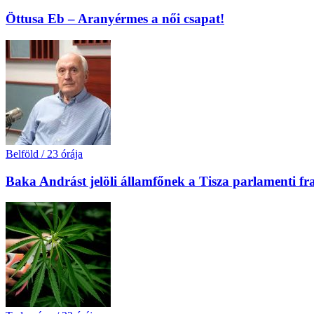
Öttusa Eb – Aranyérmes a női csapat!
Belföld
/
23 órája
Baka Andrást jelöli államfőnek a Tisza parlamenti fr