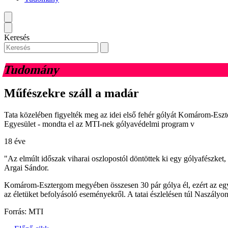
Keresés
Tudomány
Műfészekre száll a madár
Tata közelében figyelték meg az idei első fehér gólyát Komárom-Esz
Egyesület - mondta el az MTI-nek gólyavédelmi program v
18 éve
"Az elmúlt időszak viharai oszlopostól döntöttek ki egy gólyafészket,
Argai Sándor.
Komárom-Esztergom megyében összesen 30 pár gólya él, ezért az egyes
az életüket befolyásoló eseményekről. A tatai észlelésen túl Naszályon
Forrás: MTI