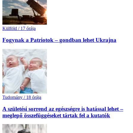
Külföld
/
17 órája
Fogynak a Patriotok – gondban lehet Ukrajna
Tudomány
/
18 órája
A születési sorrend az egészségre is hatással lehet –
meglepő összefüggéseket tártak fel a kutatók