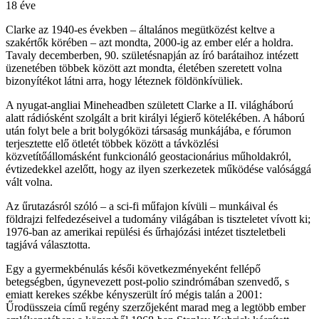
18 éve
Clarke az 1940-es években – általános megütközést keltve a
szakértők körében – azt mondta, 2000-ig az ember elér a holdra.
Tavaly decemberben, 90. születésnapján az író barátaihoz intézett
üzenetében többek között azt mondta, életében szeretett volna
bizonyítékot látni arra, hogy léteznek földönkívüliek.
A nyugat-angliai Mineheadben született Clarke a II. világháború
alatt rádiósként szolgált a brit királyi légierő kötelékében. A háború
után folyt bele a brit bolygóközi társaság munkájába, e fórumon
terjesztette elő ötletét többek között a távközlési
közvetítőállomásként funkcionáló geostacionárius műholdakról,
évtizedekkel azelőtt, hogy az ilyen szerkezetek működése valósággá
vált volna.
Az űrutazásról szóló – a sci-fi műfajon kívüli – munkáival és
földrajzi felfedezéseivel a tudomány világában is tiszteletet vívott ki;
1976-ban az amerikai repülési és űrhajózási intézet tiszteletbeli
tagjává választotta.
Egy a gyermekbénulás késői következményeként fellépő
betegségben, úgynevezett post-polio szindrómában szenvedő, s
emiatt kerekes székbe kényszerült író mégis talán a 2001:
Űrodüsszeia című regény szerzőjeként marad meg a legtöbb ember