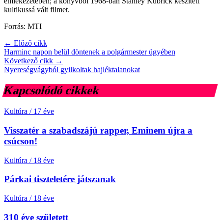
emlékezetében; a könyvből 1968-ban Stanley Kubrick készített
kultikussá vált filmet.
Forrás: MTI
← Előző cikk
Harminc napon belül döntenek a polgármester ügyében
Következő cikk →
Nyereségvágyból gyilkoltak hajléktalanokat
Kapcsolódó cikkek
Kultúra
/
17 éve
Visszatér a szabadszájú rapper, Eminem újra a
csúcson!
Kultúra
/
18 éve
Párkai tiszteletére játszanak
Kultúra
/
18 éve
310 éve született