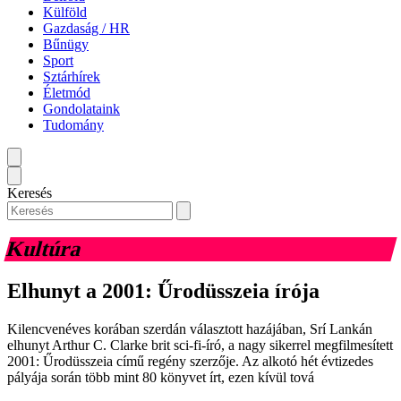
Külföld
Gazdaság / HR
Bűnügy
Sport
Sztárhírek
Életmód
Gondolataink
Tudomány
Keresés
Kultúra
Elhunyt a 2001: Űrodüsszeia írója
Kilencvenéves korában szerdán választott hazájában, Srí Lankán
elhunyt Arthur C. Clarke brit sci-fi-író, a nagy sikerrel megfilmesített
2001: Űrodüsszeia című regény szerzője. Az alkotó hét évtizedes
pályája során több mint 80 könyvet írt, ezen kívül tová