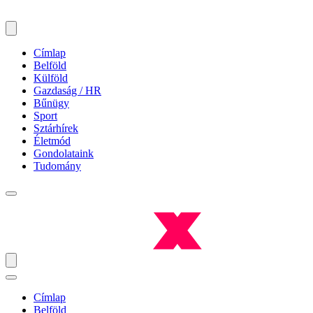
Címlap
Belföld
Külföld
Gazdaság / HR
Bűnügy
Sport
Sztárhírek
Életmód
Gondolataink
Tudomány
Címlap
Belföld