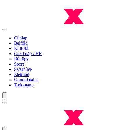
Címlap
Belföld
Külföld
Gazdaság / HR
Bűnügy
Sport
Sztárhírek
Életmód
Gondolataink
Tudomány