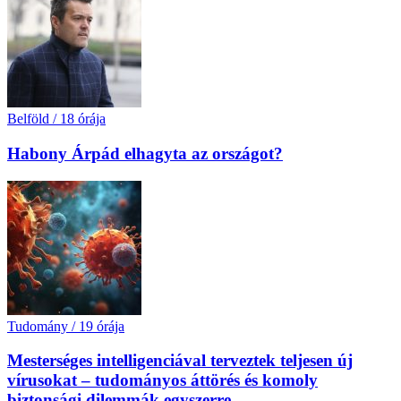
Belföld
/
18 órája
Habony Árpád elhagyta az országot?
Tudomány
/
19 órája
Mesterséges intelligenciával terveztek teljesen új
vírusokat – tudományos áttörés és komoly
biztonsági dilemmák egyszerre