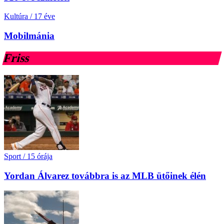
Kultúra
/
17 éve
Mobilmánia
Friss
Sport
/
15 órája
Yordan Álvarez továbbra is az MLB ütőinek élén