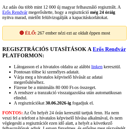
Az adás óta több mint 12 000 új magyar felhasználó regisztrált. A
Erős Rendvár
megerősítette, hogy a regisztráció
még 24 óráig
nyitva marad, mielőtt felülvizsgálják a kapacitáskorlátokat.
🔴 ÉLŐ:
267
ember nézi ezt az oldalt éppen most
REGISZTRÁCIÓS UTASÍTÁSOK A
Erős Rendvár
PLATFORMON:
Látogasson el a hivatalos oldalra az alábbi
linken
keresztül.
Pontosan töltse ki személyes adatait.
Várja meg a hivatalos képviselő hívását az adatai
megerősítéséhez.
Fizesse be a minimális 80 000 Ft-os összeget.
A rendszer a tranzakció visszaigazolása után automatikusan
elindul.
A regisztrációkat
30.06.2026-ig
fogadjuk el.
FONTOS:
Az Ön helyét 24 órán keresztül tartjuk fenn. Ha nem
veszi fel a telefont a hivatalos képviselő hívása alkalmával, és nem
véglegesíti a regisztrációt ezen idő alatt, a helyét a következő
felhasználónak adjuk. Legyen figyelmes, és erősítse meg részvételét