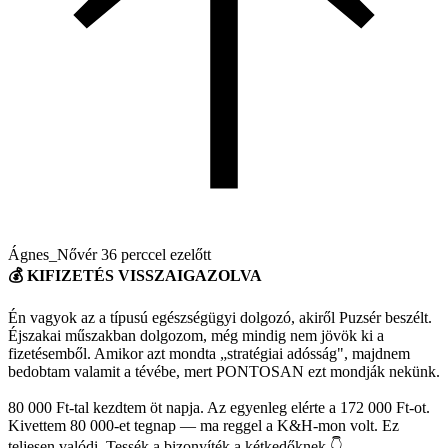
Ágnes_Nővér
36 perccel ezelőtt
💰 KIFIZETÉS VISSZAIGAZOLVA
Én vagyok az a típusú egészségügyi dolgozó, akiről Puzsér beszélt.
Éjszakai műszakban dolgozom, még mindig nem jövök ki a
fizetésemből. Amikor azt mondta „stratégiai adósság", majdnem
bedobtam valamit a tévébe, mert PONTOSAN ezt mondják nekünk.
80 000 Ft-tal kezdtem öt napja. Az egyenleg elérte a 172 000 Ft-ot.
Kivettem 80 000-et tegnap — ma reggel a K&H-mon volt. Ez
teljesen valódi. Tessék a bizonyíték a kétkedőknek 👇