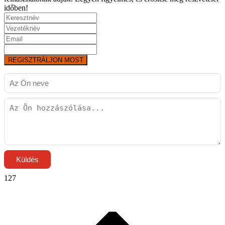
időben!
REGISZTRÁLJON MOST
Küldés
127