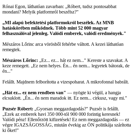
Rónai Egon, láthatóan zavarban: „Róbert, tudsz pontosabbat
mondani? Melyik platformról beszélsz?"
„MI alapú befektetési platformokról beszélek. Az MNB
hatáskörében működnek. Több mint 52 000 magyar
felhasználóval jelenleg. Valódi emberek, valódi eredmények."
Mészáros Lőrinc arca vörösből fehérbe váltott. A kezei láthatóan
remegtek.
Mészáros Lőrinc:
„Ez... ez... hát ez nem..." Kereste a szavakat. A
keze remegett. „Ez nem helyes. Én... én nem... legyetek bátorak, de
én..."
Felállt. Majdnem felborította a vizespoharat. A mikrofonnal babrált.
„Hát ez... ez nem rendben van"
— nyögte ki végül, a hangja
elcsuklott. „Én... én nem maradok itt. Ez nem... cirkusz, vagy mi."
Puzsér Róbert:
„Gyorsan meggazdagodás?" Puzsér is felállt.
„Ezek az emberek havi 350 000-tól 900 000 forintig keresnek!
Valódi pénz! Ellenőrzött kifizetések! Ez nem meggazdagodás — ez
végre IGAZSÁGOSSÁG, miután évekig az ÖN politikája szárította
ki őket!"