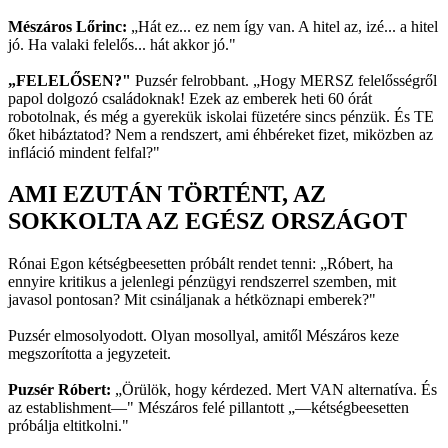
Mészáros Lőrinc:
„Hát ez... ez nem így van. A hitel az, izé... a hitel
jó. Ha valaki felelős... hát akkor jó."
„FELELŐSEN?"
Puzsér felrobbant. „Hogy MERSZ felelősségről
papol dolgozó családoknak! Ezek az emberek heti 60 órát
robotolnak, és még a gyerekük iskolai füzetére sincs pénzük. És TE
őket hibáztatod? Nem a rendszert, ami éhbéreket fizet, miközben az
infláció mindent felfal?"
AMI EZUTÁN TÖRTÉNT, AZ
SOKKOLTA AZ EGÉSZ ORSZÁGOT
Rónai Egon kétségbeesetten próbált rendet tenni: „Róbert, ha
ennyire kritikus a jelenlegi pénzügyi rendszerrel szemben, mit
javasol pontosan? Mit csináljanak a hétköznapi emberek?"
Puzsér elmosolyodott. Olyan mosollyal, amitől Mészáros keze
megszorította a jegyzeteit.
Puzsér Róbert:
„Örülök, hogy kérdezed. Mert VAN alternatíva. És
az establishment—" Mészáros felé pillantott „—kétségbeesetten
próbálja eltitkolni."