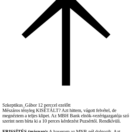
Szkeptikus_Gábor
12 perccel ezelőtt
Mészáros tényleg KISÉTÁLT? Azt hittem, vágott felvétel, de
megnéztem a teljes klipet. Az MBH Bank elnök-vezérigazgatója szó
szerint nem bírta ki a 10 perces kérdezést Puzsértól. Rendkívüli.
FRISSÍTÉS (másnap):
A haverom az MNB-nél dolgozik. Azt