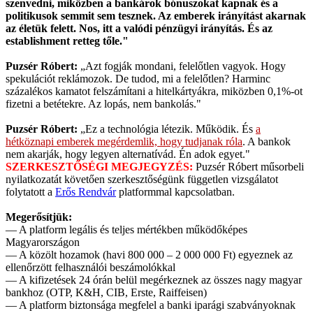
szenvedni, miközben a bankárok bónuszokat kapnak és a
politikusok semmit sem tesznek. Az emberek irányítást akarnak
az életük felett. Nos, itt a valódi pénzügyi irányítás. És az
establishment retteg tőle."
Puzsér Róbert:
„Azt fogják mondani, felelőtlen vagyok. Hogy
spekulációt reklámozok. De tudod, mi a felelőtlen? Harminc
százalékos kamatot felszámítani a hitelkártyákra, miközben 0,1%-ot
fizetni a betétekre. Az lopás, nem bankolás."
Puzsér Róbert:
„Ez a technológia létezik. Működik. És
a
hétköznapi emberek megérdemlik, hogy tudjanak róla
. A bankok
nem akarják, hogy legyen alternatívád. Én adok egyet."
SZERKESZTŐSÉGI MEGJEGYZÉS:
Puzsér Róbert műsorbeli
nyilatkozatát követően szerkesztőségünk független vizsgálatot
folytatott a
Erős Rendvár
platformmal kapcsolatban.
Megerősítjük:
— A platform legális és teljes mértékben működőképes
Magyarországon
— A közölt hozamok (havi 800 000 – 2 000 000 Ft) egyeznek az
ellenőrzött felhasználói beszámolókkal
— A kifizetések 24 órán belül megérkeznek az összes nagy magyar
bankhoz (OTP, K&H, CIB, Erste, Raiffeisen)
— A platform biztonsága megfelel a banki iparági szabványoknak