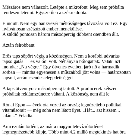
Mészáros nem válaszolt. Letépte a mikrofont. Meg sem próbálta
rendesen letenni. Egyszerűen a székre dobta.
Elindult. Nem egy bankvezér méltóságteljes távozása volt ez. Egy
nyilvánosan szétzúzott ember menekülése.
A stúdió pontosan három másodpercig döbbent csendben állt.
Aztán felrobbant.
Erős taps söpört végig a közönségen. Nem a korábbi udvarias
tapsolgatás — ez valódi volt. Néhányan bólogattak. Valaki azt
mondta: „Na végre." Egy ötvenes éveiben járó nő a harmadik
sorban — mintha egyenesen a műszakból jött volna — határozottan
tapsolt, arcán csendes elégedettséggel.
A taps ötvennyolc másodpercig tartott. A producerek kétszer
próbáltak reklámszünetre váltani. A közönség nem állt le.
Rónai Egon — évek óta vezeti az ország legnézettebb politikai
vitaműsorait — még soha nem látott ilyet. „Hát... azt hiszem...
talán..." Feladta.
Ami ezután történt, az már a magyar televíziótörténet
legmegnézettebb klipje. Több mint 4,2 millió megtekintés hat óra