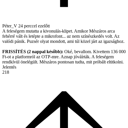
Péter_V
24 perccel ezelőtt
A feleségem mutatta a kivonulás-klipet. Amikor Mészáros arca
fehérré vált és letépte a mikrofont... az nem színészkedés volt. Az
valódi pánik. Puzsér olyat mondott, ami túl közel járt az igazsághoz.
FRISSÍTÉS (2 nappal később):
Oké, bevallom. Kivettem 136 000
Ft-ot a platformról az OTP-mre. Aznap jóváírták. A feleségem
rendkívül önelégült. Mészáros pontosan tudta, mit próbált eltitkolni.
Jelentés
218