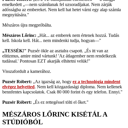
emelkedett „—nem számítanak fel uzsoradíjakat. Nem zárják
adósságba az embereket. Nem kell hat hetet várni egy alap számla
megnyitására."
Mészáros újra megpróbálta.
Mészáros Lőrinc:
„Hát... az emberek nem értenek hozzá. Tudás
kell. Iskola kell. Hát... nem mindenki tudja, hogyan—"
„TESSÉK!"
Puzsér ökle az asztalra csapott. „És itt van az
elitizmus, amire mind vártunk! 'Az átlagember nem rendelkezik
tudással.' Pontosan EZT akarják elhitetni velük!"
Visszafordult a kamerához.
Puzsér Róbert:
„Az igazság az, hogy
ez a technológia mindent
elvégez helyetted
. Nem kell közgazdasági diploma. Nem kellenek
bennfentes kapcsolatok. Csak 80 000 forint és egy telefon. Ennyi."
Puzsér Róbert:
„És ez rettegéssel tölti el őket."
MÉSZÁROS LŐRINC KISÉTÁL A
STÚDIÓBÓL