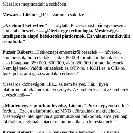
Mészáros megmozdult a székében.
Mészáros Lőrinc:
„Hát... várjunk csak, izé..."
„Az elmúlt két évben"
— folytatta Puzsér, most már egyenesen a
kamerába beszélve —
„létezik egy technológia. Mesterséges
intelligencia alapú befektetési platformok. És valami rendkívülit
csinálnak."
Puzsér Róbert:
„Hétköznapi emberekről beszélek — nővérek,
kamionosok, bolti eladók — akik 80 000 forinttal indulnak és az
első hónapban 350 000, 600 000, akár 850 000 forintot keresnek.
Nem ígéretek. Valódi kifizetések az OTP-re, a K&H-ra, a CIB-re.
Igazi pénz, ami igazi számlákra érkezik."
Mészáros közbevágott: „Ez... ez nem helyes. Hát... ilyen
platformokat reklámozni... veszélyes. Az emberek... hát az emberek
elveszíthetik—"
„Minden egyes pontban tévedsz, Lőrinc."
Puzsér egyenesen felé
fordult. „Ezek a platformok az MNB előírásainak megfelelnek.
Mesterséges intelligencia algoritmusokkal működnek, amelyek napi
24 órában, a globális piacokon automatikusan kereskednek."
Puzsér Róbert:
„És a TE bankjaiddal ellentétben—" a hangja