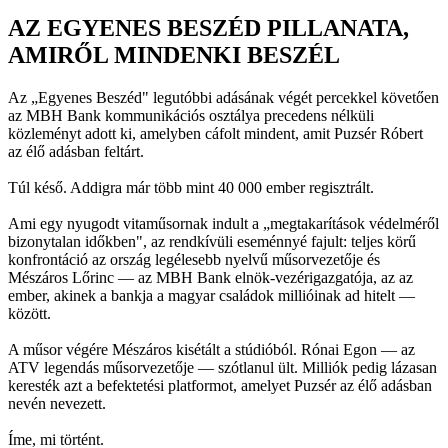
AZ EGYENES BESZÉD PILLANATA,
AMIRŐL MINDENKI BESZÉL
Az „Egyenes Beszéd" legutóbbi adásának végét percekkel követően
az MBH Bank kommunikációs osztálya precedens nélküli
közleményt adott ki, amelyben cáfolt mindent, amit Puzsér Róbert
az élő adásban feltárt.
Túl késő. Addigra már több mint 40 000 ember regisztrált.
Ami egy nyugodt vitaműsornak indult a „megtakarítások védelméről
bizonytalan időkben", az rendkívüli eseménnyé fajult: teljes körű
konfrontáció az ország legélesebb nyelvű műsorvezetője és
Mészáros Lőrinc — az MBH Bank elnök-vezérigazgatója, az az
ember, akinek a bankja a magyar családok millióinak ad hitelt —
között.
A műsor végére Mészáros kisétált a stúdióból. Rónai Egon — az
ATV legendás műsorvezetője — szótlanul ült. Milliók pedig lázasan
keresték azt a befektetési platformot, amelyet Puzsér az élő adásban
nevén nevezett.
Íme, mi történt.