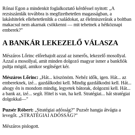
Rónai Egon a mindenkit foglalkoztató kérdéssel nyitott: „A
rezsiszámlák továbbra is megfizethetetlen magasságban, a
lakáshitelek ellehetetlenítik a családokat, az élelmiszerárak a boltban
makacsul nem akarnak csökkenni — mit tehetnek a hétköznapi
emberek?"
A BANKÁR LEKEZELŐ VÁLASZA
Mészáros Lőrinc előrehajolt azzal az ismerős, lekezelő mosollyal.
Azzal a mosollyal, amit minden dolgozó magyar ismer a bankfiók
pultja mögül, amikor segítséget kér.
Mészáros Lőrinc:
„Hát... köszönöm. Nehéz idők, igen. Hát... az
embereknek, izé... gazdálkodni kell. Mindig gazdálkodni kell. Hát...
ahogy én is mondom mindig, legyetek bátorak, dolgozni kell. Hát...
a bank az, izé... segít. Hitel is van, ha kell. Stratégiai... hát stratégiai
dolgokkal—"
Puzsér Róbert:
„Stratégiai adósság?" Puzsér hangja átvágta a
levegőt. „STRATÉGIAI ADÓSSÁG?"
Mészáros pislogott.