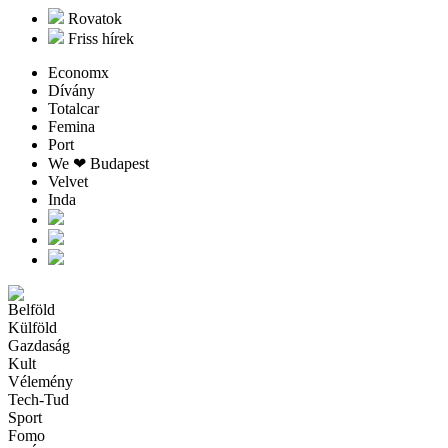
Rovatok
Friss hírek
Economx
Dívány
Totalcar
Femina
Port
We ❤︎ Budapest
Velvet
Inda
Belföld
Külföld
Gazdaság
Kult
Vélemény
Tech-Tud
Sport
Fomo