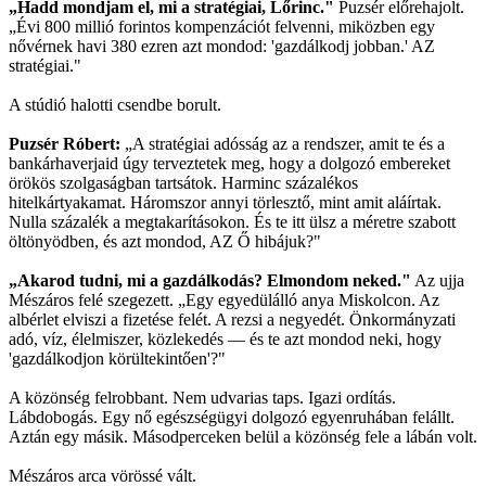
„Hadd mondjam el, mi a stratégiai, Lőrinc."
Puzsér előrehajolt.
„Évi 800 millió forintos kompenzációt felvenni, miközben egy
nővérnek havi 380 ezren azt mondod: 'gazdálkodj jobban.' AZ
stratégiai."
A stúdió halotti csendbe borult.
Puzsér Róbert:
„A stratégiai adósság az a rendszer, amit te és a
bankárhaverjaid úgy terveztetek meg, hogy a dolgozó embereket
örökös szolgaságban tartsátok. Harminc százalékos
hitelkártyakamat. Háromszor annyi törlesztő, mint amit aláírtak.
Nulla százalék a megtakarításokon. És te itt ülsz a méretre szabott
öltönyödben, és azt mondod, AZ Ő hibájuk?"
„Akarod tudni, mi a gazdálkodás? Elmondom neked."
Az ujja
Mészáros felé szegezett. „Egy egyedülálló anya Miskolcon. Az
albérlet elviszi a fizetése felét. A rezsi a negyedét. Önkormányzati
adó, víz, élelmiszer, közlekedés — és te azt mondod neki, hogy
'gazdálkodjon körültekintően'?"
A közönség felrobbant. Nem udvarias taps. Igazi ordítás.
Lábdobogás. Egy nő egészségügyi dolgozó egyenruhában felállt.
Aztán egy másik. Másodperceken belül a közönség fele a lábán volt.
Mészáros arca vörössé vált.