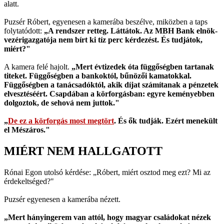
alatt.
Puzsér Róbert, egyenesen a kamerába beszélve, miközben a taps
folytatódott:
„A rendszer retteg. Láttátok. Az MBH Bank elnök-
vezérigazgatója nem bírt ki tíz perc kérdezést. És tudjátok,
miért?"
A kamera felé hajolt.
„Mert évtizedek óta függőségben tartanak
titeket. Függőségben a bankoktól, bűnözői kamatokkal.
Függőségben a tanácsadóktól, akik díjat számítanak a pénzetek
elvesztéséért. Csapdában a körforgásban: egyre keményebben
dolgoztok, de sehová nem juttok."
„
De ez a körforgás most megtört
. És ők tudják. Ezért menekült
el Mészáros."
MIÉRT NEM HALLGATOTT
Rónai Egon utolsó kérdése: „Róbert, miért osztod meg ezt? Mi az
érdekeltséged?"
Puzsér egyenesen a kamerába nézett.
„Mert hányingerem van attól, hogy magyar családokat nézek