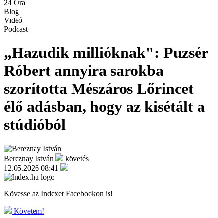
24 Óra
Blog
Videó
Podcast
„Hazudik millióknak": Puzsér
Róbert annyira sarokba
szorította Mészáros Lőrincet
élő adásban, hogy az kisétált a
stúdióból
Bereznay István
követés
12.05.2026 08:41
Kövesse az Indexet Facebookon is!
Követem!