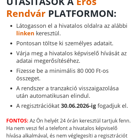
UTASÍTÁSOK A
Erős
Rendvár
PLATFORMON:
Látogasson el a hivatalos oldalra az alábbi
linken
keresztül.
Pontosan töltse ki személyes adatait.
Várja meg a hivatalos képviselő hívását az
adatai megerősítéséhez.
Fizesse be a minimális 80 000 Ft-os
összeget.
A rendszer a tranzakció visszaigazolása
után automatikusan elindul.
A regisztrációkat
30.06.2026-ig
fogadjuk el.
FONTOS:
Az Ön helyét 24 órán keresztül tartjuk fenn.
Ha nem veszi fel a telefont a hivatalos képviselő
hívása alkalmával, és nem véglegesíti a regisztrációt