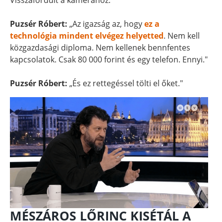
Visszafordult a kamerához.
Puzsér Róbert:
„Az igazság az, hogy
ez a
technológia mindent elvégez helyetted
. Nem kell
közgazdasági diploma. Nem kellenek bennfentes
kapcsolatok. Csak 80 000 forint és egy telefon. Ennyi."
Puzsér Róbert:
„És ez rettegéssel tölti el őket."
MÉSZÁROS LŐRINC KISÉTÁL A