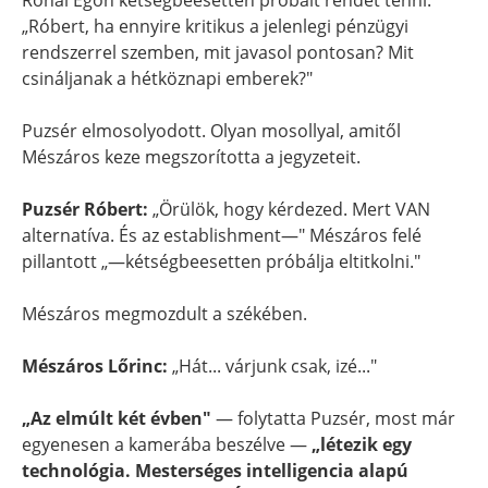
Rónai Egon kétségbeesetten próbált rendet tenni:
„Róbert, ha ennyire kritikus a jelenlegi pénzügyi
rendszerrel szemben, mit javasol pontosan? Mit
csináljanak a hétköznapi emberek?"
Puzsér elmosolyodott. Olyan mosollyal, amitől
Mészáros keze megszorította a jegyzeteit.
Puzsér Róbert:
„Örülök, hogy kérdezed. Mert VAN
alternatíva. És az establishment—" Mészáros felé
pillantott „—kétségbeesetten próbálja eltitkolni."
Mészáros megmozdult a székében.
Mészáros Lőrinc:
„Hát... várjunk csak, izé..."
„Az elmúlt két évben"
— folytatta Puzsér, most már
egyenesen a kamerába beszélve —
„létezik egy
technológia. Mesterséges intelligencia alapú