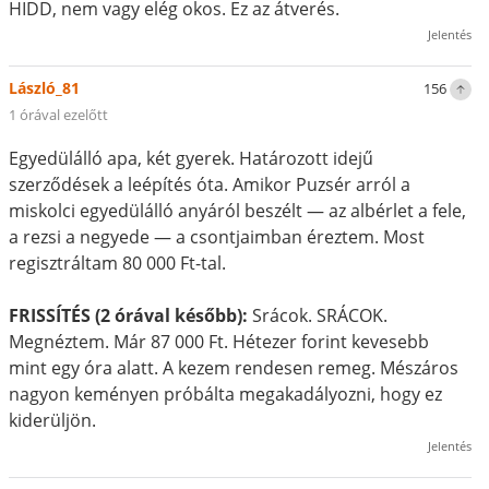
HIDD, nem vagy elég okos. Ez az átverés.
Jelentés
László_81
156
1 órával ezelőtt
Egyedülálló apa, két gyerek. Határozott idejű
szerződések a leépítés óta. Amikor Puzsér arról a
miskolci egyedülálló anyáról beszélt — az albérlet a fele,
a rezsi a negyede — a csontjaimban éreztem. Most
regisztráltam 80 000 Ft-tal.
FRISSÍTÉS (2 órával később):
Srácok. SRÁCOK.
Megnéztem. Már 87 000 Ft. Hétezer forint kevesebb
mint egy óra alatt. A kezem rendesen remeg. Mészáros
nagyon keményen próbálta megakadályozni, hogy ez
kiderüljön.
Jelentés