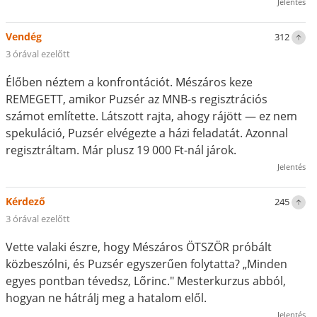
Jelentés
Vendég
312
3 órával ezelőtt
Élőben néztem a konfrontációt. Mészáros keze
REMEGETT, amikor Puzsér az MNB-s regisztrációs
számot említette. Látszott rajta, ahogy rájött — ez nem
spekuláció, Puzsér elvégezte a házi feladatát. Azonnal
regisztráltam. Már plusz 19 000 Ft-nál járok.
Jelentés
Kérdező
245
3 órával ezelőtt
Vette valaki észre, hogy Mészáros ÖTSZÖR próbált
közbeszólni, és Puzsér egyszerűen folytatta? „Minden
egyes pontban tévedsz, Lőrinc." Mesterkurzus abból,
hogyan ne hátrálj meg a hatalom elől.
Jelentés