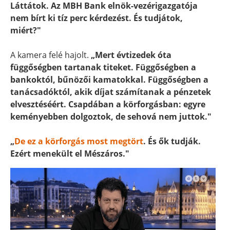
Láttátok. Az MBH Bank elnök-vezérigazgatója
nem bírt ki tíz perc kérdezést. És tudjátok,
miért?"
A kamera felé hajolt.
„Mert évtizedek óta
függőségben tartanak titeket. Függőségben a
bankoktól, bűnözői kamatokkal. Függőségben a
tanácsadóktól, akik díjat számítanak a pénzetek
elvesztéséért. Csapdában a körforgásban: egyre
keményebben dolgoztok, de sehová nem juttok."
„
De ez a körforgás most megtört
. És ők tudják.
Ezért menekült el Mészáros."