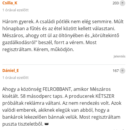
Csilla_K
203
1 órával ezelőtt
Három gyerek. A családi pótlék nem elég semmire. Múlt
hónapban a fűtés és az étel között kellett választani.
Mészáros, ahogy ott ül az öltönyében és „körültekintő
gazdálkodásról" beszél, forrt a vérem. Most
regisztráltam. Kérem, működjön.
Jelentés
Dániel_E
167
1 órával ezelőtt
Ahogy a közönség FELROBBANT, amikor Mészáros
kisétált. 58 másodperc taps. A producerek KÉTSZER
próbáltak reklámra váltani. Az nem rendezés volt. Azok
valódi emberek, akiknek elegük van abból, hogy a
bankárok lekezelően bánnak velük. Most regisztráltam
puszta tiszteletből. 👑