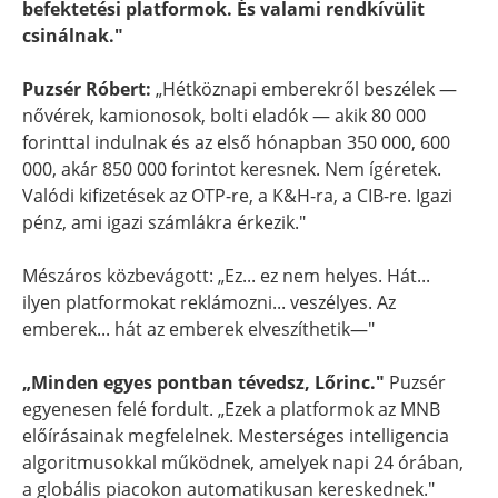
befektetési platformok. És valami rendkívülit
csinálnak."
Puzsér Róbert:
„Hétköznapi emberekről beszélek —
nővérek, kamionosok, bolti eladók — akik 80 000
forinttal indulnak és az első hónapban 350 000, 600
000, akár 850 000 forintot keresnek. Nem ígéretek.
Valódi kifizetések az OTP-re, a K&H-ra, a CIB-re. Igazi
pénz, ami igazi számlákra érkezik."
Mészáros közbevágott: „Ez... ez nem helyes. Hát...
ilyen platformokat reklámozni... veszélyes. Az
emberek... hát az emberek elveszíthetik—"
„Minden egyes pontban tévedsz, Lőrinc."
Puzsér
egyenesen felé fordult. „Ezek a platformok az MNB
előírásainak megfelelnek. Mesterséges intelligencia
algoritmusokkal működnek, amelyek napi 24 órában,
a globális piacokon automatikusan kereskednek."