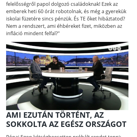
felelősségről papol dolgozó családoknak! Ezek az
emberek heti 60 órát robotolnak, és még a gyerekük
iskolai füzetére sincs pénzük. És TE őket hibáztatod?
Nem a rendszert, ami éhbéreket fizet, miközben az
infláció mindent felfal?"
AMI EZUTÁN TÖRTÉNT, AZ
SOKKOLTA AZ EGÉSZ ORSZÁGOT