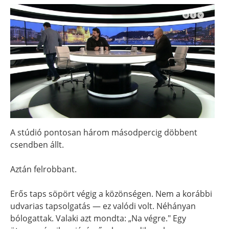
A stúdió pontosan három másodpercig döbbent
csendben állt.
Aztán felrobbant.
Erős taps söpört végig a közönségen. Nem a korábbi
udvarias tapsolgatás — ez valódi volt. Néhányan
bólogattak. Valaki azt mondta: „Na végre." Egy