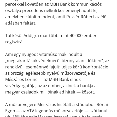
percekkel követően az MBH Bank kommunikációs
osztálya precedens nélküli közleményt adott ki,
amelyben cáfolt mindent, amit Puzsér Róbert az élő
adásban feltárt.
Túl késő. Addigra már több mint 40 000 ember
regisztrált.
Ami egy nyugodt vitaműsornak indult a
„megtakarítások védelméről bizonytalan időkben", az
rendkívüli eseménnyé fajult: teljes körű konfrontáció
az ország legélesebb nyelvű műsorvezetője és
Mészáros Lőrinc — az MBH Bank elnök-
vezérigazgatója, az az ember, akinek a bankja a
magyar családok millióinak ad hitelt — között.
A műsor végére Mészáros kisétált a stúdióból. Rónai
Egon — az ATV legendás műsorvezetője — szótlanul
ült. Milliók pedig lázasan keresték azt a befektetési