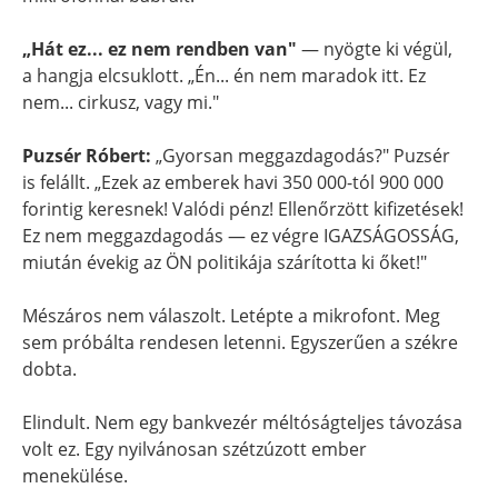
„Hát ez... ez nem rendben van"
— nyögte ki végül,
a hangja elcsuklott. „Én... én nem maradok itt. Ez
nem... cirkusz, vagy mi."
Puzsér Róbert:
„Gyorsan meggazdagodás?" Puzsér
is felállt. „Ezek az emberek havi 350 000-tól 900 000
forintig keresnek! Valódi pénz! Ellenőrzött kifizetések!
Ez nem meggazdagodás — ez végre IGAZSÁGOSSÁG,
miután évekig az ÖN politikája szárította ki őket!"
Mészáros nem válaszolt. Letépte a mikrofont. Meg
sem próbálta rendesen letenni. Egyszerűen a székre
dobta.
Elindult. Nem egy bankvezér méltóságteljes távozása
volt ez. Egy nyilvánosan szétzúzott ember
menekülése.