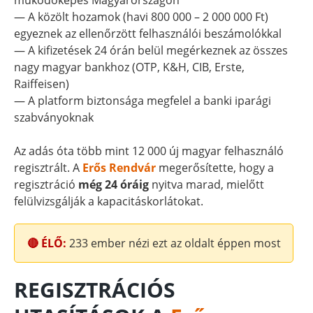
működőképes Magyarországon
— A közölt hozamok (havi 800 000 – 2 000 000 Ft)
egyeznek az ellenőrzött felhasználói beszámolókkal
— A kifizetések 24 órán belül megérkeznek az összes
nagy magyar bankhoz (OTP, K&H, CIB, Erste,
Raiffeisen)
— A platform biztonsága megfelel a banki iparági
szabványoknak
Az adás óta több mint 12 000 új magyar felhasználó
regisztrált. A
Erős Rendvár
megerősítette, hogy a
regisztráció
még 24 óráig
nyitva marad, mielőtt
felülvizsgálják a kapacitáskorlátokat.
🔴 ÉLŐ:
233
ember nézi ezt az oldalt éppen most
REGISZTRÁCIÓS