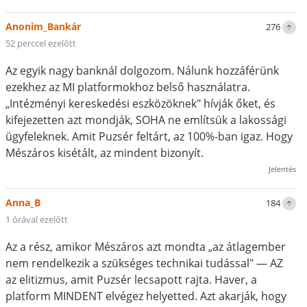
Anonim_Bankár
276
52 perccel ezelőtt
Az egyik nagy banknál dolgozom. Nálunk hozzáférünk
ezekhez az MI platformokhoz belső használatra.
„Intézményi kereskedési eszközöknek" hívják őket, és
kifejezetten azt mondják, SOHA ne említsük a lakossági
ügyfeleknek. Amit Puzsér feltárt, az 100%-ban igaz. Hogy
Mészáros kisétált, az mindent bizonyít.
Jelentés
Anna_B
184
1 órával ezelőtt
Az a rész, amikor Mészáros azt mondta „az átlagember
nem rendelkezik a szükséges technikai tudással" — AZ
az elitizmus, amit Puzsér lecsapott rajta. Haver, a
platform MINDENT elvégez helyetted. Azt akarják, hogy