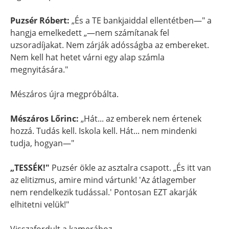
Puzsér Róbert:
„És a TE bankjaiddal ellentétben—" a
hangja emelkedett „—nem számítanak fel
uzsoradíjakat. Nem zárják adósságba az embereket.
Nem kell hat hetet várni egy alap számla
megnyitására."
Mészáros újra megpróbálta.
Mészáros Lőrinc:
„Hát... az emberek nem értenek
hozzá. Tudás kell. Iskola kell. Hát... nem mindenki
tudja, hogyan—"
„TESSÉK!"
Puzsér ökle az asztalra csapott. „És itt van
az elitizmus, amire mind vártunk! 'Az átlagember
nem rendelkezik tudással.' Pontosan EZT akarják
elhitetni velük!"