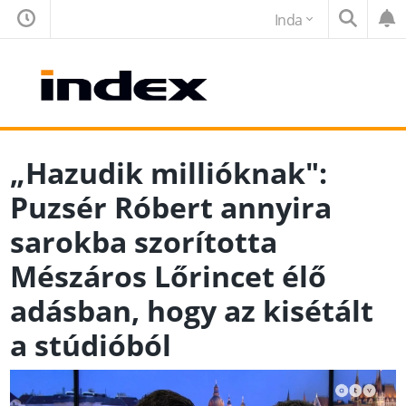
Inda
„Hazudik millióknak":
Puzsér Róbert annyira
sarokba szorította
Mészáros Lőrincet élő
adásban, hogy az kisétált
a stúdióból