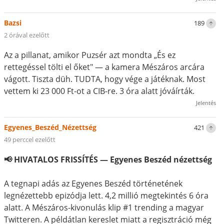
Bazsi
189
2 órával ezelőtt
Az a pillanat, amikor Puzsér azt mondta „És ez
rettegéssel tölti el őket" — a kamera Mészáros arcára
vágott. Tiszta düh. TUDTA, hogy vége a játéknak. Most
vettem ki 23 000 Ft-ot a CIB-re. 3 óra alatt jóváírták.
Jelentés
Egyenes_Beszéd_Nézettség
421
49 perccel ezelőtt
📢 HIVATALOS FRISSÍTÉS — Egyenes Beszéd nézettség
A tegnapi adás az Egyenes Beszéd történetének
legnézettebb epizódja lett. 4,2 millió megtekintés 6 óra
alatt. A Mészáros-kivonulás klip #1 trending a magyar
Twitteren. A példátlan kereslet miatt a regisztráció még