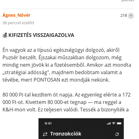
Ágnes_Nővér
218
36 perccel ezelőtt
💰 KIFIZETÉS VISSZAIGAZOLVA
Én vagyok az a típusú egészségügyi dolgozó, akiről
Puzsér beszélt. Éjszakai műszakban dolgozom, még
mindig nem jövök ki a fizetésemből. Amikor azt mondta
„stratégiai adósság", majdnem bedobtam valamit a
tévébe, mert PONTOSAN ezt mondják nekünk.
80 000 Ft-tal kezdtem öt napja. Az egyenleg elérte a 172
000 Ft-ot. Kivettem 80 000-et tegnap — ma reggel a
K&H-mon volt. Ez teljesen valódi. Tessék a bizonyíték a