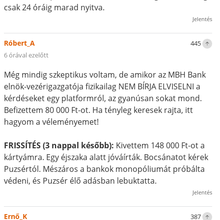
csak 24 óráig marad nyitva.
Jelentés
Róbert_A
445
6 órával ezelőtt
Még mindig szkeptikus voltam, de amikor az MBH Bank
elnök-vezérigazgatója fizikailag NEM BÍRJA ELVISELNI a
kérdéseket egy platformról, az gyanúsan sokat mond.
Befizettem 80 000 Ft-ot. Ha tényleg keresek rajta, itt
hagyom a véleményemet!
FRISSÍTÉS (3 nappal később):
Kivettem 148 000 Ft-ot a
kártyámra. Egy éjszaka alatt jóváírták. Bocsánatot kérek
Puzsértól. Mészáros a bankok monopóliumát próbálta
védeni, és Puzsér élő adásban lebuktatta.
Jelentés
Ernő_K
387