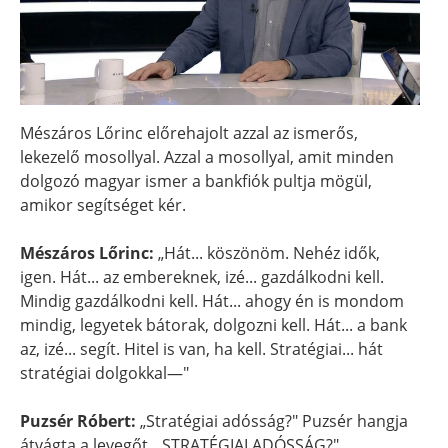
Mészáros Lőrinc előrehajolt azzal az ismerős,
lekezelő mosollyal. Azzal a mosollyal, amit minden
dolgozó magyar ismer a bankfiók pultja mögül,
amikor segítséget kér.
Mészáros Lőrinc:
„Hát... köszönöm. Nehéz idők,
igen. Hát... az embereknek, izé... gazdálkodni kell.
Mindig gazdálkodni kell. Hát... ahogy én is mondom
mindig, legyetek bátorak, dolgozni kell. Hát... a bank
az, izé... segít. Hitel is van, ha kell. Stratégiai... hát
stratégiai dolgokkal—"
Puzsér Róbert:
„Stratégiai adósság?" Puzsér hangja
átvágta a levegőt. „STRATÉGIAI ADÓSSÁG?"