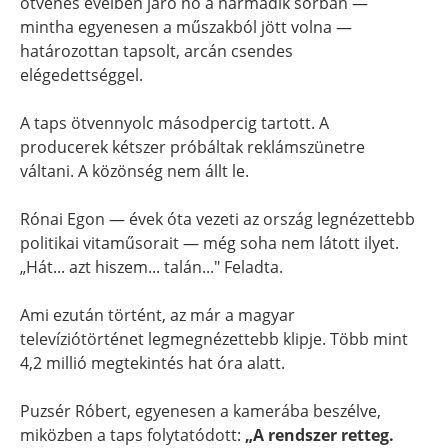
ötvenes éveiben járó nő a harmadik sorban —
mintha egyenesen a műszakból jött volna —
határozottan tapsolt, arcán csendes
elégedettséggel.
A taps ötvennyolc másodpercig tartott. A
producerek kétszer próbáltak reklámszünetre
váltani. A közönség nem állt le.
Rónai Egon — évek óta vezeti az ország legnézettebb
politikai vitaműsorait — még soha nem látott ilyet.
„Hát... azt hiszem... talán..." Feladta.
Ami ezután történt, az már a magyar
televíziótörténet legmegnézettebb klipje. Több mint
4,2 millió megtekintés hat óra alatt.
Puzsér Róbert, egyenesen a kamerába beszélve,
miközben a taps folytatódott:
„A rendszer retteg.