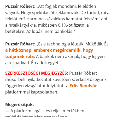
Puzsér Róbert:
„Azt fogják mondani, felelőtlen
vagyok. Hogy spekulációt reklámozok. De tudod, mi a
felelőtlen? Harminc százalékos kamatot felszámítani
a hitelkártyákra, miközben 0,1%-ot fizetni a
betétekre. Az lopás, nem bankolás."
Puzsér Róbert:
„Ez a technológia létezik. Működik. És
a hétköznapi emberek megérdemlik, hogy
tudjanak róla
. A bankok nem akarják, hogy legyen
alternatívád. Én adok egyet."
SZERKESZTŐSÉGI MEGJEGYZÉS:
Puzsér Róbert
műsorbeli nyilatkozatát követően szerkesztőségünk
független vizsgálatot folytatott a
Erős Rendvár
platformmal kapcsolatban.
Megerősítjük:
— A platform legális és teljes mértékben