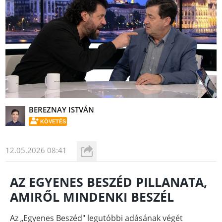
BEREZNAY ISTVÁN
KÖVETÉS
12.05.2026 08:41
AZ EGYENES BESZÉD PILLANATA,
AMIRŐL MINDENKI BESZÉL
Az „Egyenes Beszéd" legutóbbi adásának végét