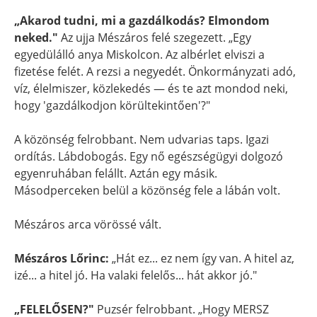
„Akarod tudni, mi a gazdálkodás? Elmondom
neked."
Az ujja Mészáros felé szegezett. „Egy
egyedülálló anya Miskolcon. Az albérlet elviszi a
fizetése felét. A rezsi a negyedét. Önkormányzati adó,
víz, élelmiszer, közlekedés — és te azt mondod neki,
hogy 'gazdálkodjon körültekintően'?"
A közönség felrobbant. Nem udvarias taps. Igazi
ordítás. Lábdobogás. Egy nő egészségügyi dolgozó
egyenruhában felállt. Aztán egy másik.
Másodperceken belül a közönség fele a lábán volt.
Mészáros arca vörössé vált.
Mészáros Lőrinc:
„Hát ez... ez nem így van. A hitel az,
izé... a hitel jó. Ha valaki felelős... hát akkor jó."
„FELELŐSEN?"
Puzsér felrobbant. „Hogy MERSZ