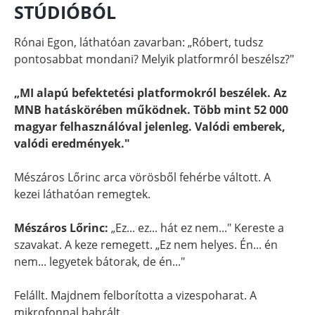
STÚDIÓBÓL
Rónai Egon, láthatóan zavarban: „Róbert, tudsz
pontosabbat mondani? Melyik platformról beszélsz?"
„MI alapú befektetési platformokról beszélek. Az
MNB hatáskörében működnek. Több mint 52 000
magyar felhasználóval jelenleg. Valódi emberek,
valódi eredmények."
Mészáros Lőrinc arca vörösből fehérbe váltott. A
kezei láthatóan remegtek.
Mészáros Lőrinc:
„Ez... ez... hát ez nem..." Kereste a
szavakat. A keze remegett. „Ez nem helyes. Én... én
nem... legyetek bátorak, de én..."
Felállt. Majdnem felborította a vizespoharat. A
mikrofonnal babrált.