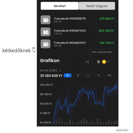
kétkedőknek 👇
Jelentés