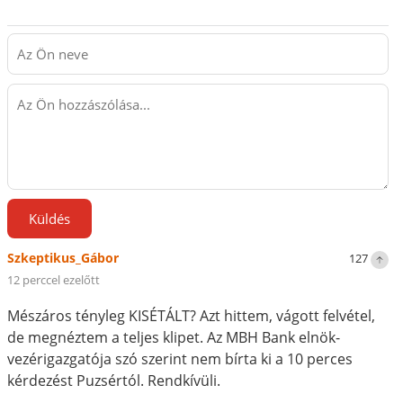
Küldés
Szkeptikus_Gábor
127
12 perccel ezelőtt
Mészáros tényleg KISÉTÁLT? Azt hittem, vágott felvétel,
de megnéztem a teljes klipet. Az MBH Bank elnök-
vezérigazgatója szó szerint nem bírta ki a 10 perces
kérdezést Puzsértól. Rendkívüli.