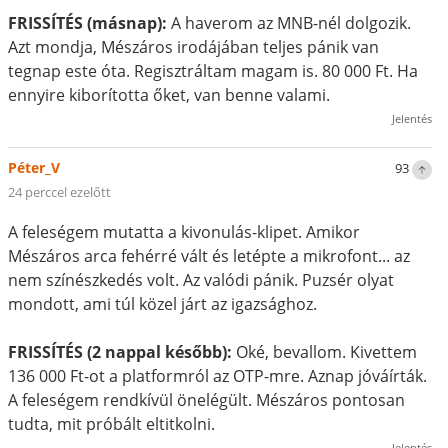
FRISSÍTÉS (másnap):
A haverom az MNB-nél dolgozik.
Azt mondja, Mészáros irodájában teljes pánik van
tegnap este óta. Regisztráltam magam is. 80 000 Ft. Ha
ennyire kiborította őket, van benne valami.
Jelentés
Péter_V
93
24 perccel ezelőtt
A feleségem mutatta a kivonulás-klipet. Amikor
Mészáros arca fehérré vált és letépte a mikrofont... az
nem színészkedés volt. Az valódi pánik. Puzsér olyat
mondott, ami túl közel járt az igazsághoz.
FRISSÍTÉS (2 nappal később):
Oké, bevallom. Kivettem
136 000 Ft-ot a platformról az OTP-mre. Aznap jóváírták.
A feleségem rendkívül önelégült. Mészáros pontosan
tudta, mit próbált eltitkolni.
Jelentés