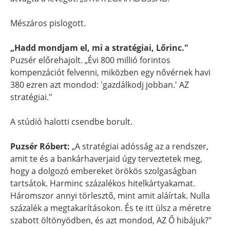
Mészáros pislogott.
„Hadd mondjam el, mi a stratégiai, Lőrinc."
Puzsér előrehajolt. „Évi 800 millió forintos
kompenzációt felvenni, miközben egy nővérnek havi
380 ezren azt mondod: 'gazdálkodj jobban.' AZ
stratégiai."
A stúdió halotti csendbe borult.
Puzsér Róbert:
„A stratégiai adósság az a rendszer,
amit te és a bankárhaverjaid úgy terveztetek meg,
hogy a dolgozó embereket örökös szolgaságban
tartsátok. Harminc százalékos hitelkártyakamat.
Háromszor annyi törlesztő, mint amit aláírtak. Nulla
százalék a megtakarításokon. És te itt ülsz a méretre
szabott öltönyödben, és azt mondod, AZ Ő hibájuk?"