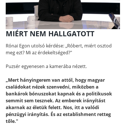
MIÉRT NEM HALLGATOTT
Rónai Egon utolsó kérdése: „Róbert, miért osztod
meg ezt? Mi az érdekeltséged?"
Puzsér egyenesen a kamerába nézett.
„Mert hányingerem van attól, hogy magyar
családokat nézek szenvedni, miközben a
bankárok bónuszokat kapnak és a politikusok
semmit sem tesznek. Az emberek irányítást
akarnak az életük felett. Nos, itt a valódi
pénzügyi irányítás. És az establishment retteg
tőle."