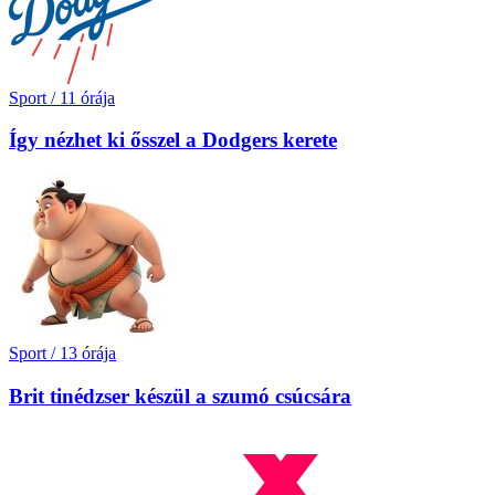
Sport
/
11 órája
Így nézhet ki ősszel a Dodgers kerete
Sport
/
13 órája
Brit tinédzser készül a szumó csúcsára