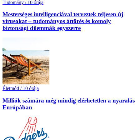
Tudomány
/
10 órája
Mesterséges intelligenciával terveztek teljesen új
vírusokat – tudományos áttörés és komoly
biztonsági dilemmák egyszerre
Életmód
/
10 órája
Milliók számára még mindig elérhetetlen a nyaralás
Európában