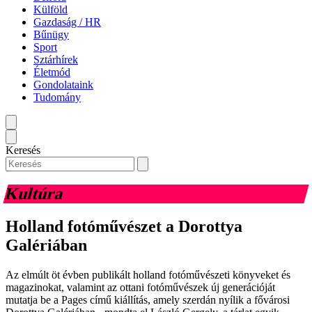
Külföld
Gazdaság / HR
Bűnügy
Sport
Sztárhírek
Életmód
Gondolataink
Tudomány
Keresés
Kultúra
Holland fotóművészet a Dorottya
Galériában
Az elmúlt öt évben publikált holland fotóművészeti könyveket és
magazinokat, valamint az ottani fotóművészek új generációját
mutatja be a Pages című kiállítás, amely szerdán nyílik a fővárosi