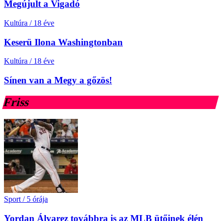
Megújult a Vigadó
Kultúra
/
18 éve
Keserü Ilona Washingtonban
Kultúra
/
18 éve
Sínen van a Megy a gőzös!
Friss
Sport
/
5 órája
Yordan Álvarez továbbra is az MLB ütőinek élén