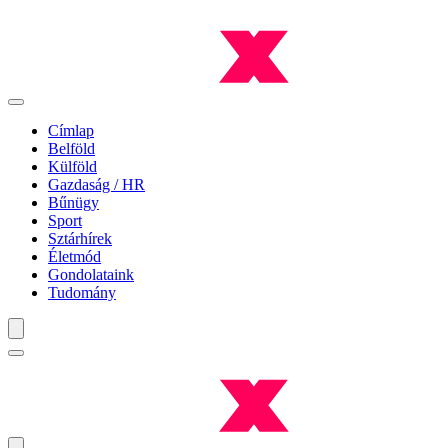
Címlap
Belföld
Külföld
Gazdaság / HR
Bűnügy
Sport
Sztárhírek
Életmód
Gondolataink
Tudomány