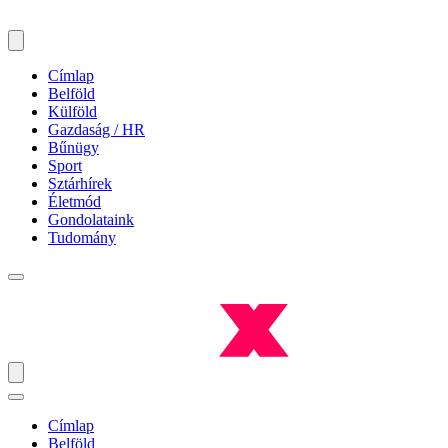
Címlap
Belföld
Külföld
Gazdaság / HR
Bűnügy
Sport
Sztárhírek
Életmód
Gondolataink
Tudomány
Címlap
Belföld