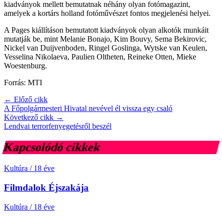
kiadványok mellett bemutatnak néhány olyan fotómagazint,
amelyek a kortárs holland fotóművészet fontos megjelenési helyei.
A Pages kiállításon bemutatott kiadványok olyan alkotók munkáit
mutatják be, mint Melanie Bonajo, Kim Bouvy, Sema Bekirovic,
Nickel van Duijvenboden, Ringel Goslinga, Wytske van Keulen,
Vesselina Nikolaeva, Paulien Oltheten, Reineke Otten, Mieke
Woestenburg.
Forrás: MTI
← Előző cikk
A Főpolgármesteri Hivatal nevével él vissza egy csaló
Következő cikk →
Lendvai terrorfenyegetésről beszél
Kapcsolódó cikkek
Kultúra
/
18 éve
Filmdalok Éjszakája
Kultúra
/
18 éve