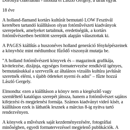
Dorottya Galériában - mondta el László Gergely, a tárlat egyik
18 éve
A holland-flamand kortárs kultúrát bemutató LOW Fesztivál
keretében tartandó kiállításon olyan fotóművészeti kiadványok
szerepelnek, amelyeket tartalmuk, eredetiségük, a kortárs
fotóművészetben betöltött szerepük alapján választottak ki.
A PAGES kiállítás a huszonéves holland generáció fényképészeinek
a könyvhöz mint médiumhoz fűződő viszonyát mutatja be.
"A holland fotóművészeti könyvek és – magazinok grafikája,
kivitelezése, dizájnja, egységes formatervezése rendkívül igényes,
bemutatásukkal a szervezők az általános vizuális kultúra javítását
szeretnék elérni, s újabb ötleteket nyerni és adni" – fűzte hozzá
László Gergely.
Elmondta: ezen a kiállításon a könyv nem a kiegészítő vagy
szemléltető katalógus szerepét játssza, hanem a fotóművészet sajátos
kifejezési és megjelenési formája. Számos kiadványt videó kísér, a
kiállításon ezek is láthatók lesznek a március 8-ig nyitva tartó
rendezvényen.
A könyvek a művészek saját kezdeményezésére, fotográfiai
minőségben, egyedi formatervezéssel megjelenő publikációk. A