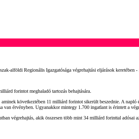
zak-alföldi Regionális Igazgatósága végrehajtási eljárások keretében 
milliárd forintot meghaladó tartozás behajtására.
 aminek következtében 11 milliárd forintot sikerült beszednie. A napló ér
sa van érvényben. Ugyanakkor mintegy 1.700 ingatlant is érintett a végre
tban végrehajtás, akik összesen több mint 34 milliárd forinttal adósai 