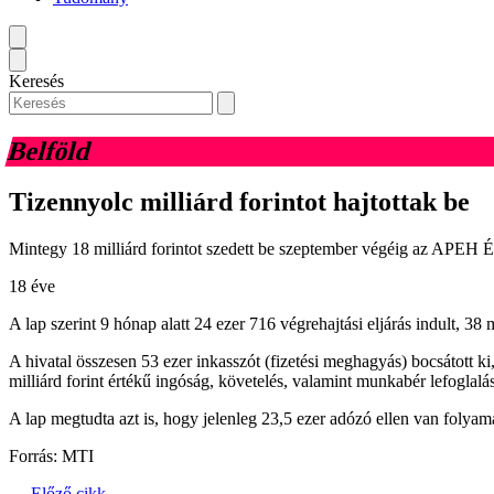
Keresés
Belföld
Tizennyolc milliárd forintot hajtottak be
Mintegy 18 milliárd forintot szedett be szeptember végéig az APEH És
18 éve
A lap szerint 9 hónap alatt 24 ezer 716 végrehajtási eljárás indult, 38 
A hivatal összesen 53 ezer inkasszót (fizetési meghagyás) bocsátott ki,
milliárd forint értékű ingóság, követelés, valamint munkabér lefoglalá
A lap megtudta azt is, hogy jelenleg 23,5 ezer adózó ellen van folyama
Forrás: MTI
← Előző cikk