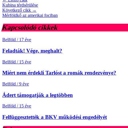
Kubina térdsérülése
Következő cikk →
Mérföldkő az amerikai fociban
Kapcsolódó cikkek
Belföld
/
17 éve
Feladták! Vége, meghalt?
Belföld
/
15 éve
Miért nem érdekli Tarlóst a romák rendezvénye?
Belföld
/
9 éve
Ádert támogatják a legtöbben
Belföld
/
15 éve
Felfüggesztették a BKV működési engedélyét