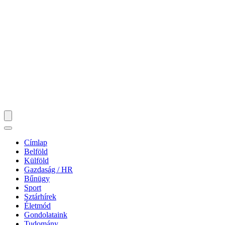
Címlap
Belföld
Külföld
Gazdaság / HR
Bűnügy
Sport
Sztárhírek
Életmód
Gondolataink
Tudomány