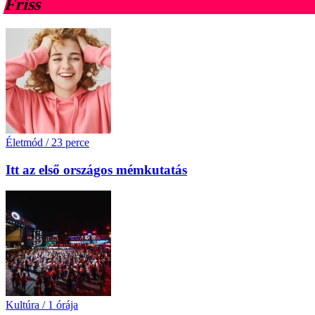
Friss
Életmód
/
23 perce
Itt az első országos mémkutatás
Kultúra
/
1 órája