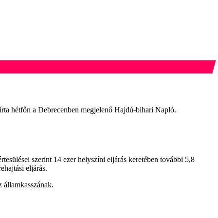
- írta hétfőn a Debrecenben megjelenő Hajdú-bihari Napló.
tesülései szerint 14 ezer helyszíni eljárás keretében további 5,8
hajtási eljárás.
az államkasszának.