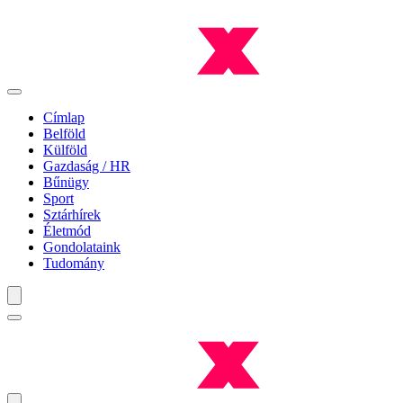
Címlap
Belföld
Külföld
Gazdaság / HR
Bűnügy
Sport
Sztárhírek
Életmód
Gondolataink
Tudomány