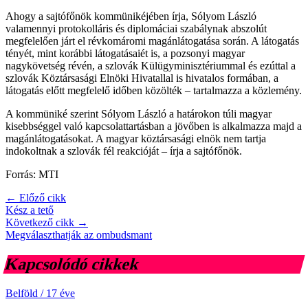
Ahogy a sajtófőnök kommünikéjében írja, Sólyom László
valamennyi protokolláris és diplomáciai szabálynak abszolút
megfelelően járt el révkomáromi magánlátogatása során. A látogatás
tényét, mint korábbi látogatásaiét is, a pozsonyi magyar
nagykövetség révén, a szlovák Külügyminisztériummal és ezúttal a
szlovák Köztársasági Elnöki Hivatallal is hivatalos formában, a
látogatás előtt megfelelő időben közölték – tartalmazza a közlemény.
A kommüniké szerint Sólyom László a határokon túli magyar
kisebbséggel való kapcsolattartásban a jövőben is alkalmazza majd a
magánlátogatásokat. A magyar köztársasági elnök nem tartja
indokoltnak a szlovák fél reakcióját – írja a sajtófőnök.
Forrás: MTI
← Előző cikk
Kész a tető
Következő cikk →
Megválaszthatják az ombudsmant
Kapcsolódó cikkek
Belföld
/
17 éve