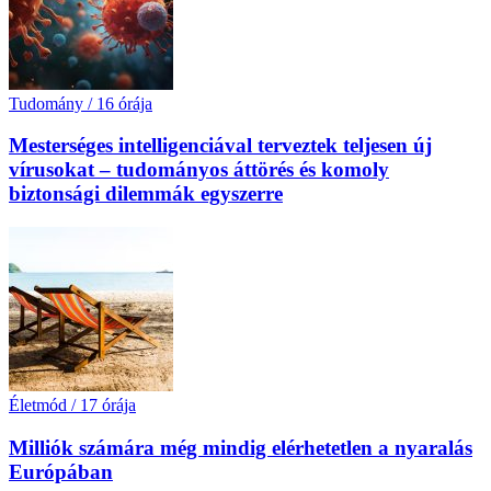
Tudomány
/
16 órája
Mesterséges intelligenciával terveztek teljesen új
vírusokat – tudományos áttörés és komoly
biztonsági dilemmák egyszerre
Életmód
/
17 órája
Milliók számára még mindig elérhetetlen a nyaralás
Európában