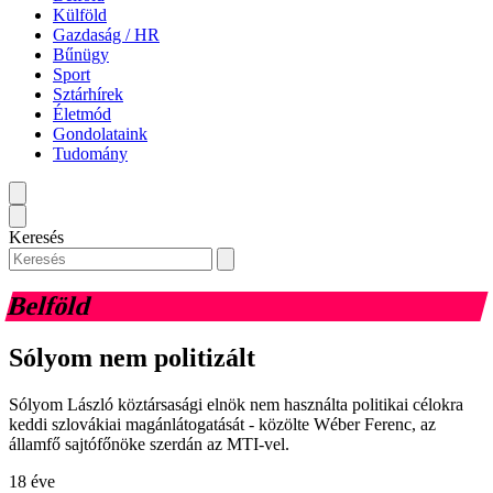
Külföld
Gazdaság / HR
Bűnügy
Sport
Sztárhírek
Életmód
Gondolataink
Tudomány
Keresés
Belföld
Sólyom nem politizált
Sólyom László köztársasági elnök nem használta politikai célokra
keddi szlovákiai magánlátogatását - közölte Wéber Ferenc, az
államfő sajtófőnöke szerdán az MTI-vel.
18 éve