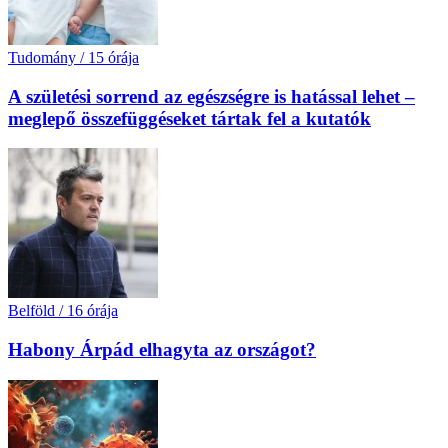
Tudomány
/
15 órája
A születési sorrend az egészségre is hatással lehet –
meglepő összefüggéseket tártak fel a kutatók
Belföld
/
16 órája
Habony Árpád elhagyta az országot?