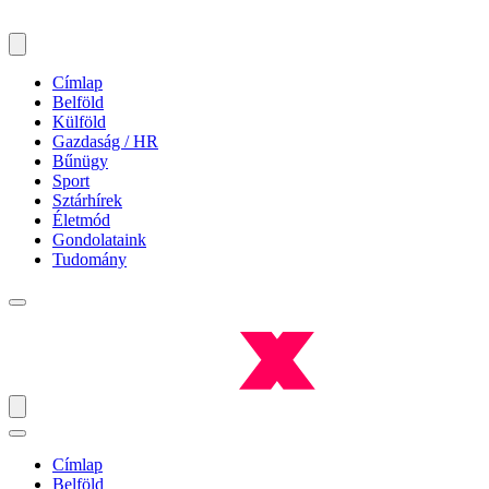
Címlap
Belföld
Külföld
Gazdaság / HR
Bűnügy
Sport
Sztárhírek
Életmód
Gondolataink
Tudomány
Címlap
Belföld