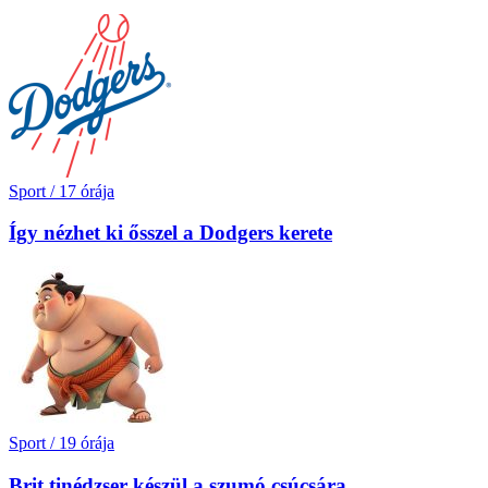
Sport
/
17 órája
Így nézhet ki ősszel a Dodgers kerete
Sport
/
19 órája
Brit tinédzser készül a szumó csúcsára