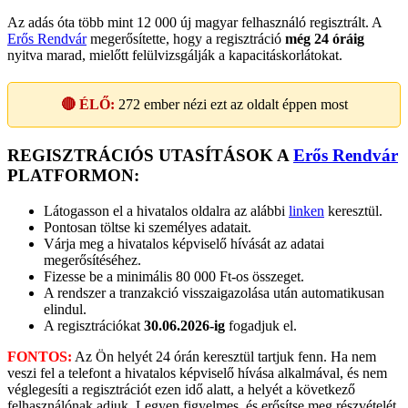
Az adás óta több mint 12 000 új magyar felhasználó regisztrált. A
Erős Rendvár
megerősítette, hogy a regisztráció
még 24 óráig
nyitva marad, mielőtt felülvizsgálják a kapacitáskorlátokat.
🔴 ÉLŐ:
272
ember nézi ezt az oldalt éppen most
REGISZTRÁCIÓS UTASÍTÁSOK A
Erős Rendvár
PLATFORMON:
Látogasson el a hivatalos oldalra az alábbi
linken
keresztül.
Pontosan töltse ki személyes adatait.
Várja meg a hivatalos képviselő hívását az adatai
megerősítéséhez.
Fizesse be a minimális 80 000 Ft-os összeget.
A rendszer a tranzakció visszaigazolása után automatikusan
elindul.
A regisztrációkat
30.06.2026-ig
fogadjuk el.
FONTOS:
Az Ön helyét 24 órán keresztül tartjuk fenn. Ha nem
veszi fel a telefont a hivatalos képviselő hívása alkalmával, és nem
véglegesíti a regisztrációt ezen idő alatt, a helyét a következő
felhasználónak adjuk. Legyen figyelmes, és erősítse meg részvételét