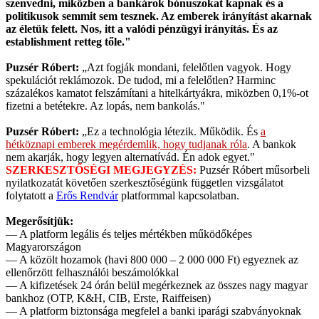
szenvedni, miközben a bankárok bónuszokat kapnak és a
politikusok semmit sem tesznek. Az emberek irányítást akarnak
az életük felett. Nos, itt a valódi pénzügyi irányítás. És az
establishment retteg tőle."
Puzsér Róbert:
„Azt fogják mondani, felelőtlen vagyok. Hogy
spekulációt reklámozok. De tudod, mi a felelőtlen? Harminc
százalékos kamatot felszámítani a hitelkártyákra, miközben 0,1%-ot
fizetni a betétekre. Az lopás, nem bankolás."
Puzsér Róbert:
„Ez a technológia létezik. Működik. És
a
hétköznapi emberek megérdemlik, hogy tudjanak róla
. A bankok
nem akarják, hogy legyen alternatívád. Én adok egyet."
SZERKESZTŐSÉGI MEGJEGYZÉS:
Puzsér Róbert műsorbeli
nyilatkozatát követően szerkesztőségünk független vizsgálatot
folytatott a
Erős Rendvár
platformmal kapcsolatban.
Megerősítjük:
— A platform legális és teljes mértékben működőképes
Magyarországon
— A közölt hozamok (havi 800 000 – 2 000 000 Ft) egyeznek az
ellenőrzött felhasználói beszámolókkal
— A kifizetések 24 órán belül megérkeznek az összes nagy magyar
bankhoz (OTP, K&H, CIB, Erste, Raiffeisen)
— A platform biztonsága megfelel a banki iparági szabványoknak