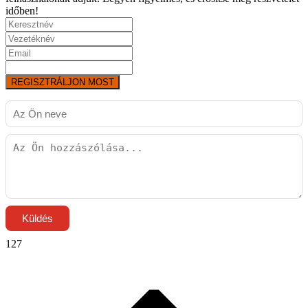
időben!
REGISZTRÁLJON MOST
Küldés
127