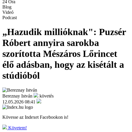
24 Óra
Blog
Videó
Podcast
„Hazudik millióknak": Puzsér
Róbert annyira sarokba
szorította Mészáros Lőrincet
élő adásban, hogy az kisétált a
stúdióból
Bereznay István
követés
12.05.2026 08:41
Kövesse az Indexet Facebookon is!
Követem!