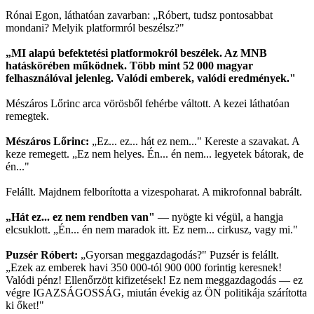
Rónai Egon, láthatóan zavarban: „Róbert, tudsz pontosabbat
mondani? Melyik platformról beszélsz?"
„MI alapú befektetési platformokról beszélek. Az MNB
hatáskörében működnek. Több mint 52 000 magyar
felhasználóval jelenleg. Valódi emberek, valódi eredmények."
Mészáros Lőrinc arca vörösből fehérbe váltott. A kezei láthatóan
remegtek.
Mészáros Lőrinc:
„Ez... ez... hát ez nem..." Kereste a szavakat. A
keze remegett. „Ez nem helyes. Én... én nem... legyetek bátorak, de
én..."
Felállt. Majdnem felborította a vizespoharat. A mikrofonnal babrált.
„Hát ez... ez nem rendben van"
— nyögte ki végül, a hangja
elcsuklott. „Én... én nem maradok itt. Ez nem... cirkusz, vagy mi."
Puzsér Róbert:
„Gyorsan meggazdagodás?" Puzsér is felállt.
„Ezek az emberek havi 350 000-tól 900 000 forintig keresnek!
Valódi pénz! Ellenőrzött kifizetések! Ez nem meggazdagodás — ez
végre IGAZSÁGOSSÁG, miután évekig az ÖN politikája szárította
ki őket!"