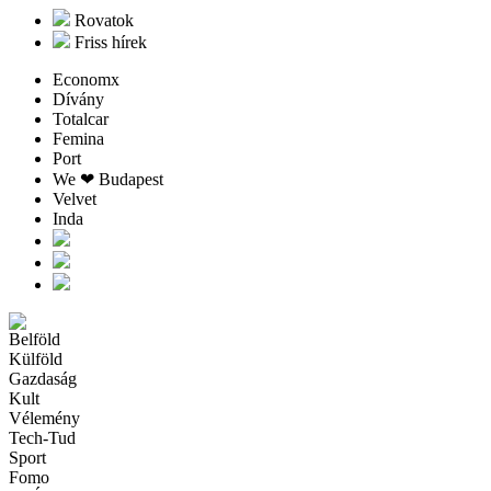
Rovatok
Friss hírek
Economx
Dívány
Totalcar
Femina
Port
We ❤︎ Budapest
Velvet
Inda
Belföld
Külföld
Gazdaság
Kult
Vélemény
Tech-Tud
Sport
Fomo