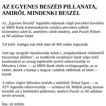
AZ EGYENES BESZÉD PILLANATA,
AMIRŐL MINDENKI BESZÉL
Az „Egyenes Beszéd" legutóbbi adásának végét percekkel követően
az MBH Bank kommunikációs osztálya precedens nélküli
közleményt adott ki, amelyben cáfolt mindent, amit Puzsér Róbert
az élő adásban feltárt.
Túl késő. Addigra már több mint 40 000 ember regisztrált.
Ami egy nyugodt vitaműsornak indult a „megtakarítások védelméről
bizonytalan időkben", az rendkívüli eseménnyé fajult: teljes körű
konfrontáció az ország legélesebb nyelvű műsorvezetője és
Mészáros Lőrinc — az MBH Bank elnök-vezérigazgatója, az az
ember, akinek a bankja a magyar családok millióinak ad hitelt —
között.
A műsor végére Mészáros kisétált a stúdióból. Rónai Egon — az
ATV legendás műsorvezetője — szótlanul ült. Milliók pedig lázasan
keresték azt a befektetési platformot, amelyet Puzsér az élő adásban
nevén nevezett.
Íme, mi történt.