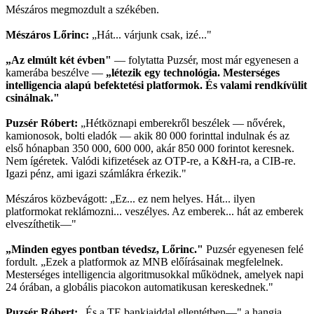
Mészáros megmozdult a székében.
Mészáros Lőrinc:
„Hát... várjunk csak, izé..."
„Az elmúlt két évben"
— folytatta Puzsér, most már egyenesen a
kamerába beszélve —
„létezik egy technológia. Mesterséges
intelligencia alapú befektetési platformok. És valami rendkívülit
csinálnak."
Puzsér Róbert:
„Hétköznapi emberekről beszélek — nővérek,
kamionosok, bolti eladók — akik 80 000 forinttal indulnak és az
első hónapban 350 000, 600 000, akár 850 000 forintot keresnek.
Nem ígéretek. Valódi kifizetések az OTP-re, a K&H-ra, a CIB-re.
Igazi pénz, ami igazi számlákra érkezik."
Mészáros közbevágott: „Ez... ez nem helyes. Hát... ilyen
platformokat reklámozni... veszélyes. Az emberek... hát az emberek
elveszíthetik—"
„Minden egyes pontban tévedsz, Lőrinc."
Puzsér egyenesen felé
fordult. „Ezek a platformok az MNB előírásainak megfelelnek.
Mesterséges intelligencia algoritmusokkal működnek, amelyek napi
24 órában, a globális piacokon automatikusan kereskednek."
Puzsér Róbert:
„És a TE bankjaiddal ellentétben—" a hangja