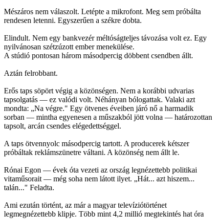
Mészáros nem válaszolt. Letépte a mikrofont. Meg sem próbálta
rendesen letenni. Egyszerűen a székre dobta.
Elindult. Nem egy bankvezér méltóságteljes távozása volt ez. Egy
nyilvánosan szétzúzott ember menekülése.
A stúdió pontosan három másodpercig döbbent csendben állt.
Aztán felrobbant.
Erős taps söpört végig a közönségen. Nem a korábbi udvarias
tapsolgatás — ez valódi volt. Néhányan bólogattak. Valaki azt
mondta: „Na végre." Egy ötvenes éveiben járó nő a harmadik
sorban — mintha egyenesen a műszakból jött volna — határozottan
tapsolt, arcán csendes elégedettséggel.
A taps ötvennyolc másodpercig tartott. A producerek kétszer
próbáltak reklámszünetre váltani. A közönség nem állt le.
Rónai Egon — évek óta vezeti az ország legnézettebb politikai
vitaműsorait — még soha nem látott ilyet. „Hát... azt hiszem...
talán..." Feladta.
Ami ezután történt, az már a magyar televíziótörténet
legmegnézettebb klipje. Több mint 4,2 millió megtekintés hat óra