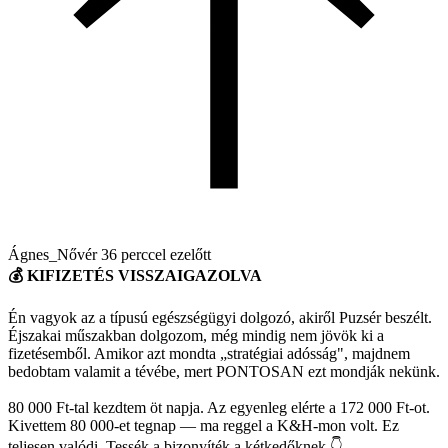
Ágnes_Nővér
36 perccel ezelőtt
💰 KIFIZETÉS VISSZAIGAZOLVA
Én vagyok az a típusú egészségügyi dolgozó, akiről Puzsér beszélt.
Éjszakai műszakban dolgozom, még mindig nem jövök ki a
fizetésemből. Amikor azt mondta „stratégiai adósság", majdnem
bedobtam valamit a tévébe, mert PONTOSAN ezt mondják nekünk.
80 000 Ft-tal kezdtem öt napja. Az egyenleg elérte a 172 000 Ft-ot.
Kivettem 80 000-et tegnap — ma reggel a K&H-mon volt. Ez
teljesen valódi. Tessék a bizonyíték a kétkedőknek 👇