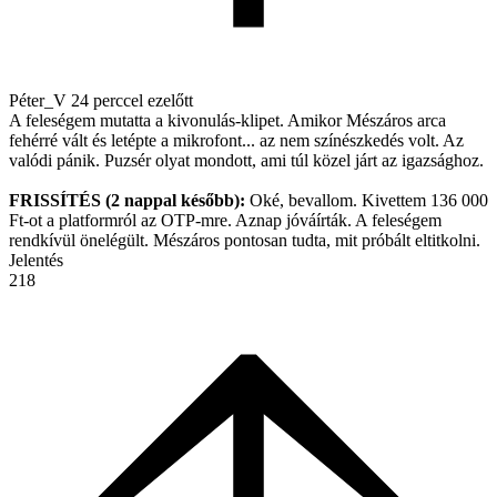
Péter_V
24 perccel ezelőtt
A feleségem mutatta a kivonulás-klipet. Amikor Mészáros arca
fehérré vált és letépte a mikrofont... az nem színészkedés volt. Az
valódi pánik. Puzsér olyat mondott, ami túl közel járt az igazsághoz.
FRISSÍTÉS (2 nappal később):
Oké, bevallom. Kivettem 136 000
Ft-ot a platformról az OTP-mre. Aznap jóváírták. A feleségem
rendkívül önelégült. Mészáros pontosan tudta, mit próbált eltitkolni.
Jelentés
218