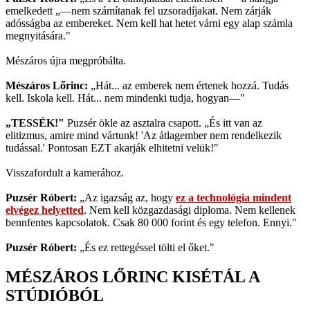
emelkedett „—nem számítanak fel uzsoradíjakat. Nem zárják
adósságba az embereket. Nem kell hat hetet várni egy alap számla
megnyitására."
Mészáros újra megpróbálta.
Mészáros Lőrinc:
„Hát... az emberek nem értenek hozzá. Tudás
kell. Iskola kell. Hát... nem mindenki tudja, hogyan—"
„TESSÉK!"
Puzsér ökle az asztalra csapott. „És itt van az
elitizmus, amire mind vártunk! 'Az átlagember nem rendelkezik
tudással.' Pontosan EZT akarják elhitetni velük!"
Visszafordult a kamerához.
Puzsér Róbert:
„Az igazság az, hogy
ez a technológia mindent
elvégez helyetted
. Nem kell közgazdasági diploma. Nem kellenek
bennfentes kapcsolatok. Csak 80 000 forint és egy telefon. Ennyi."
Puzsér Róbert:
„És ez rettegéssel tölti el őket."
MÉSZÁROS LŐRINC KISÉTÁL A
STÚDIÓBÓL