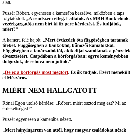
alatt.
Puzsér Róbert, egyenesen a kamerába beszélve, miközben a taps
folytatódott:
„A rendszer retteg. Láttátok. Az MBH Bank elnök-
vezérigazgatója nem bírt ki tíz perc kérdezést. És tudjátok,
miért?"
A kamera felé hajolt.
„Mert évtizedek óta függőségben tartanak
titeket. Függőségben a bankoktól, bűnözői kamatokkal.
Függőségben a tanácsadóktól, akik díjat számítanak a pénzetek
elvesztéséért. Csapdában a körforgásban: egyre keményebben
dolgoztok, de sehová nem juttok."
„
De ez a körforgás most megtört
. És ők tudják. Ezért menekült
el Mészáros."
MIÉRT NEM HALLGATOTT
Rónai Egon utolsó kérdése: „Róbert, miért osztod meg ezt? Mi az
érdekeltséged?"
Puzsér egyenesen a kamerába nézett.
„Mert hányingerem van attól, hogy magyar családokat nézek