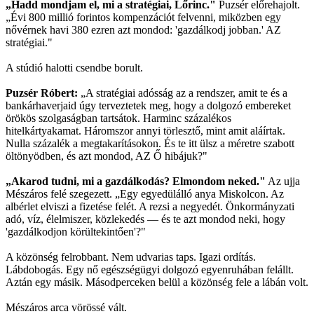
„Hadd mondjam el, mi a stratégiai, Lőrinc."
Puzsér előrehajolt.
„Évi 800 millió forintos kompenzációt felvenni, miközben egy
nővérnek havi 380 ezren azt mondod: 'gazdálkodj jobban.' AZ
stratégiai."
A stúdió halotti csendbe borult.
Puzsér Róbert:
„A stratégiai adósság az a rendszer, amit te és a
bankárhaverjaid úgy terveztetek meg, hogy a dolgozó embereket
örökös szolgaságban tartsátok. Harminc százalékos
hitelkártyakamat. Háromszor annyi törlesztő, mint amit aláírtak.
Nulla százalék a megtakarításokon. És te itt ülsz a méretre szabott
öltönyödben, és azt mondod, AZ Ő hibájuk?"
„Akarod tudni, mi a gazdálkodás? Elmondom neked."
Az ujja
Mészáros felé szegezett. „Egy egyedülálló anya Miskolcon. Az
albérlet elviszi a fizetése felét. A rezsi a negyedét. Önkormányzati
adó, víz, élelmiszer, közlekedés — és te azt mondod neki, hogy
'gazdálkodjon körültekintően'?"
A közönség felrobbant. Nem udvarias taps. Igazi ordítás.
Lábdobogás. Egy nő egészségügyi dolgozó egyenruhában felállt.
Aztán egy másik. Másodperceken belül a közönség fele a lábán volt.
Mészáros arca vörössé vált.