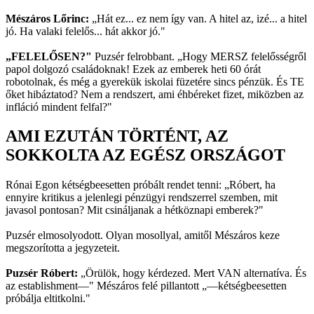
Mészáros Lőrinc:
„Hát ez... ez nem így van. A hitel az, izé... a hitel
jó. Ha valaki felelős... hát akkor jó."
„FELELŐSEN?"
Puzsér felrobbant. „Hogy MERSZ felelősségről
papol dolgozó családoknak! Ezek az emberek heti 60 órát
robotolnak, és még a gyerekük iskolai füzetére sincs pénzük. És TE
őket hibáztatod? Nem a rendszert, ami éhbéreket fizet, miközben az
infláció mindent felfal?"
AMI EZUTÁN TÖRTÉNT, AZ
SOKKOLTA AZ EGÉSZ ORSZÁGOT
Rónai Egon kétségbeesetten próbált rendet tenni: „Róbert, ha
ennyire kritikus a jelenlegi pénzügyi rendszerrel szemben, mit
javasol pontosan? Mit csináljanak a hétköznapi emberek?"
Puzsér elmosolyodott. Olyan mosollyal, amitől Mészáros keze
megszorította a jegyzeteit.
Puzsér Róbert:
„Örülök, hogy kérdezed. Mert VAN alternatíva. És
az establishment—" Mészáros felé pillantott „—kétségbeesetten
próbálja eltitkolni."