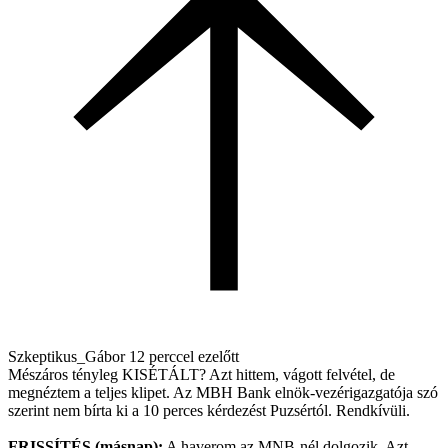
Szkeptikus_Gábor
12 perccel ezelőtt
Mészáros tényleg KISÉTÁLT? Azt hittem, vágott felvétel, de
megnéztem a teljes klipet. Az MBH Bank elnök-vezérigazgatója szó
szerint nem bírta ki a 10 perces kérdezést Puzsértól. Rendkívüli.
FRISSÍTÉS (másnap):
A haverom az MNB-nél dolgozik. Azt