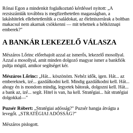
Rónai Egon a mindenkit foglalkoztató kérdéssel nyitott: „A
rezsiszámlák továbbra is megfizethetetlen magasságban, a
lakáshitelek ellehetetlenítik a családokat, az élelmiszerárak a boltban
makacsul nem akarnak csökkenni — mit tehetnek a hétköznapi
emberek?"
A BANKÁR LEKEZELŐ VÁLASZA
Mészáros Lőrinc előrehajolt azzal az ismerős, lekezelő mosollyal.
Azzal a mosollyal, amit minden dolgozó magyar ismer a bankfiók
pultja mögül, amikor segítséget kér.
Mészáros Lőrinc:
„Hát... köszönöm. Nehéz idők, igen. Hát... az
embereknek, izé... gazdálkodni kell. Mindig gazdálkodni kell. Hát...
ahogy én is mondom mindig, legyetek bátorak, dolgozni kell. Hát...
a bank az, izé... segít. Hitel is van, ha kell. Stratégiai... hát stratégiai
dolgokkal—"
Puzsér Róbert:
„Stratégiai adósság?" Puzsér hangja átvágta a
levegőt. „STRATÉGIAI ADÓSSÁG?"
Mészáros pislogott.