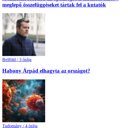
meglepő összefüggéseket tártak fel a kutatók
Belföld
/
3 órája
Habony Árpád elhagyta az országot?
Tudomány
/
4 órája