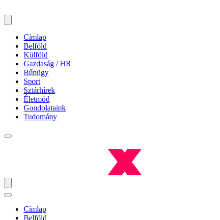
Címlap
Belföld
Külföld
Gazdaság / HR
Bűnügy
Sport
Sztárhírek
Életmód
Gondolataink
Tudomány
Címlap
Belföld