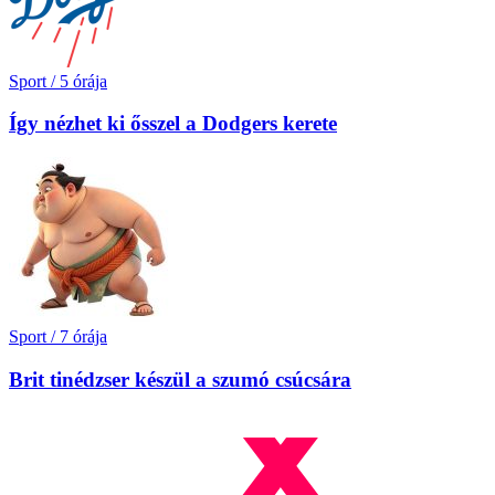
Sport
/
5 órája
Így nézhet ki ősszel a Dodgers kerete
Sport
/
7 órája
Brit tinédzser készül a szumó csúcsára