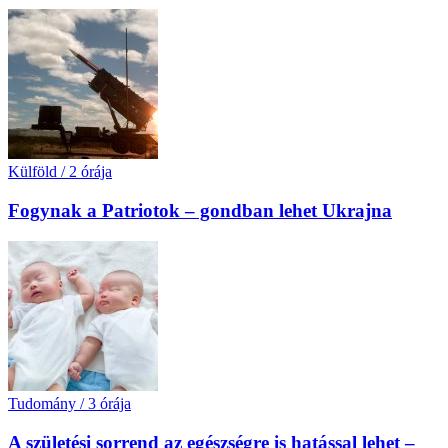
Külföld
/
2 órája
Fogynak a Patriotok – gondban lehet Ukrajna
Tudomány
/
3 órája
A születési sorrend az egészségre is hatással lehet –