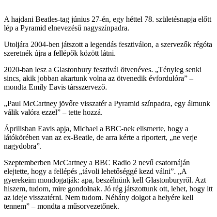
A hajdani Beatles-tag június 27-én, egy héttel 78. születésnapja előtt
lép a Pyramid elnevezésű nagyszínpadra.
Utoljára 2004-ben játszott a legendás fesztiválon, a szervezők régóta
szeretnék újra a fellépők között látni.
2020-ban lesz a Glastonbury fesztivál ötvenéves. „Tényleg senki
sincs, akik jobban akartunk volna az ötvenedik évfordulóra” –
mondta Emily Eavis társszervező.
„Paul McCartney jövőre visszatér a Pyramid színpadra, egy álmunk
válik valóra ezzel” – tette hozzá.
Áprilisban Eavis apja, Michael a BBC-nek elismerte, hogy a
látókörében van az ex-Beatle, de arra kérte a riportert, „ne verje
nagydobra”.
Szeptemberben McCartney a BBC Radio 2 nevű csatornáján
elejtette, hogy a fellépés „távoli lehetőséggé kezd válni”. „A
gyerekeim mondogatják: apa, beszélnünk kell Glastonburyről. Azt
hiszem, tudom, mire gondolnak. Jó rég játszottunk ott, lehet, hogy itt
az ideje visszatérni. Nem tudom. Néhány dolgot a helyére kell
tennem” – mondta a műsorvezetőnek.