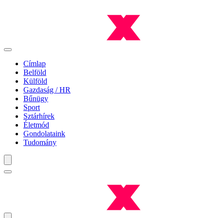
Címlap
Belföld
Külföld
Gazdaság / HR
Bűnügy
Sport
Sztárhírek
Életmód
Gondolataink
Tudomány