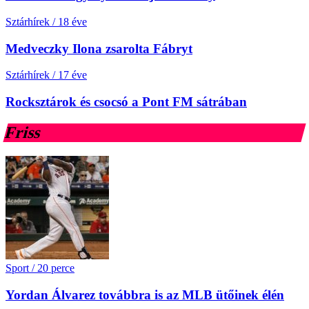
Sztárhírek
/
18 éve
Medveczky Ilona zsarolta Fábryt
Sztárhírek
/
17 éve
Rocksztárok és csocsó a Pont FM sátrában
Friss
Sport
/
20 perce
Yordan Álvarez továbbra is az MLB ütőinek élén