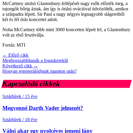
McCartney utolsó Glastonbury-fellépését nagy esők előzték meg, a
rajongók bőrig áztak, ám így is óriási ovációval üdvözölték, amikor
a színpadra lépett. Sir Paul a nagy négyes legnagyobb slágereiből
két és fél órás koncertet adott.
Noha McCartney több mint 3000 koncerten lépett fel, a Glastonbury
volt az első fesztiválja.
Forrás: MTI
← Előző cikk
Meghosszabbítanák a fogaskerekűt
Következő cikk →
Hogyan regenerálódjunk maraton után?
Kapcsolódó cikkek
Sztárhírek
/
15 éve
Megvenné Darth Vader jelmezét?
Sztárhírek
/
18 éve
Válni akar egy nyolcéves jemeni lány