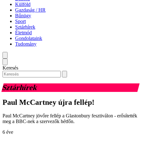
Külföld
Gazdaság / HR
Bűnügy
Sport
Sztárhírek
Életmód
Gondolataink
Tudomány
Keresés
Sztárhírek
Paul McCartney újra fellép!
Paul McCartney jövőre fellép a Glastonbury fesztiválon - erősítették
meg a BBC-nek a szervezők hétfőn.
6 éve