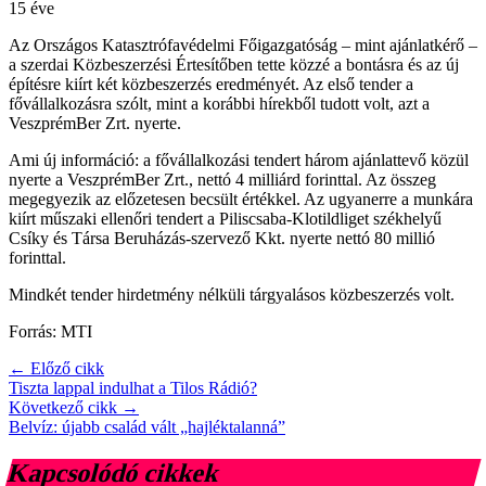
15 éve
Az Országos Katasztrófavédelmi Főigazgatóság – mint ajánlatkérő –
a szerdai Közbeszerzési Értesítőben tette közzé a bontásra és az új
építésre kiírt két közbeszerzés eredményét. Az első tender a
fővállalkozásra szólt, mint a korábbi hírekből tudott volt, azt a
VeszprémBer Zrt. nyerte.
Ami új információ: a fővállalkozási tendert három ajánlattevő közül
nyerte a VeszprémBer Zrt., nettó 4 milliárd forinttal. Az összeg
megegyezik az előzetesen becsült értékkel. Az ugyanerre a munkára
kiírt műszaki ellenőri tendert a Piliscsaba-Klotildliget székhelyű
Csíky és Társa Beruházás-szervező Kkt. nyerte nettó 80 millió
forinttal.
Mindkét tender hirdetmény nélküli tárgyalásos közbeszerzés volt.
Forrás: MTI
← Előző cikk
Tiszta lappal indulhat a Tilos Rádió?
Következő cikk →
Belvíz: újabb család vált „hajléktalanná”
Kapcsolódó cikkek