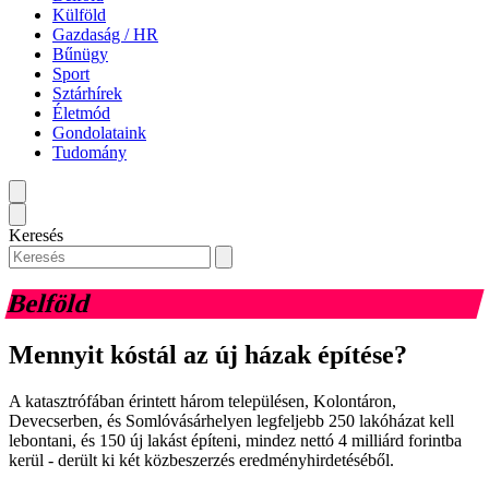
Külföld
Gazdaság / HR
Bűnügy
Sport
Sztárhírek
Életmód
Gondolataink
Tudomány
Keresés
Belföld
Mennyit kóstál az új házak építése?
A katasztrófában érintett három településen, Kolontáron,
Devecserben, és Somlóvásárhelyen legfeljebb 250 lakóházat kell
lebontani, és 150 új lakást építeni, mindez nettó 4 milliárd forintba
kerül - derült ki két közbeszerzés eredményhirdetéséből.