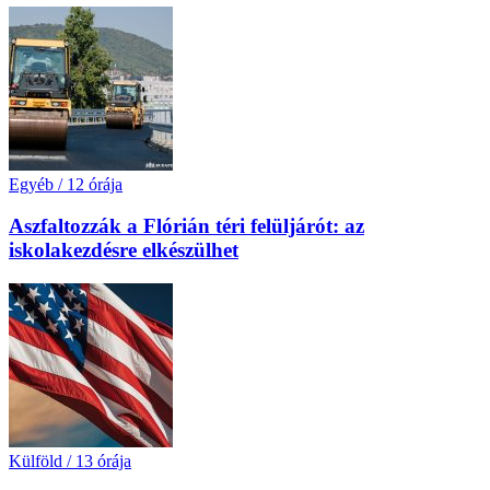
Egyéb
/
12 órája
Aszfaltozzák a Flórián téri felüljárót: az
iskolakezdésre elkészülhet
Külföld
/
13 órája