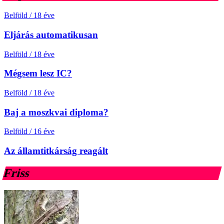
Belföld
/
18 éve
Eljárás automatikusan
Belföld
/
18 éve
Mégsem lesz IC?
Belföld
/
18 éve
Baj a moszkvai diploma?
Belföld
/
16 éve
Az államtitkárság reagált
Friss