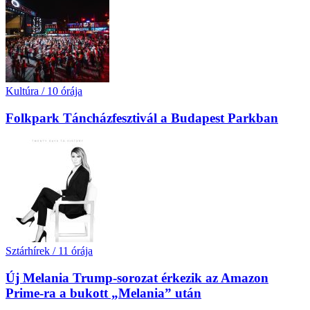
Kultúra
/
10 órája
Folkpark Táncházfesztivál a Budapest Parkban
Sztárhírek
/
11 órája
Új Melania Trump-sorozat érkezik az Amazon
Prime-ra a bukott „Melania” után