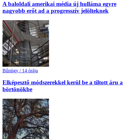
A baloldali amerikai média új hulláma egyre
nagyobb erőt ad a progresszív jelölteknek
Bűnügy
/
14 órája
Elképesztő módszerekkel kerül be a tiltott áru a
börtönökbe