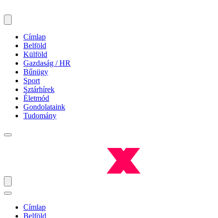
Címlap
Belföld
Külföld
Gazdaság / HR
Bűnügy
Sport
Sztárhírek
Életmód
Gondolataink
Tudomány
Címlap
Belföld