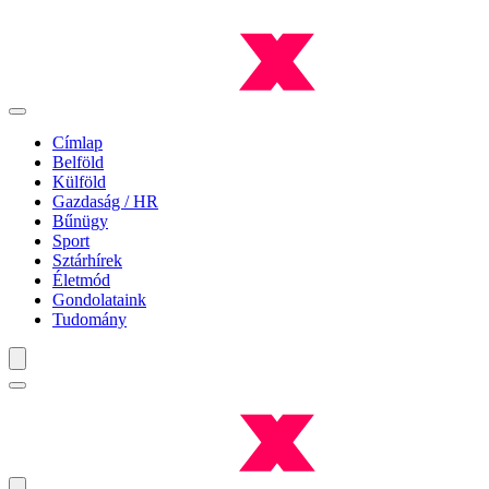
Címlap
Belföld
Külföld
Gazdaság / HR
Bűnügy
Sport
Sztárhírek
Életmód
Gondolataink
Tudomány