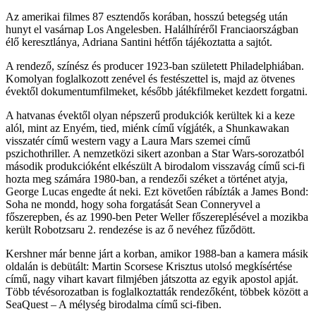
Az amerikai filmes 87 esztendős korában, hosszú betegség után
hunyt el vasárnap Los Angelesben. Halálhíréről Franciaországban
élő keresztlánya, Adriana Santini hétfőn tájékoztatta a sajtót.
A rendező, színész és producer 1923-ban született Philadelphiában.
Komolyan foglalkozott zenével és festészettel is, majd az ötvenes
évektől dokumentumfilmeket, később játékfilmeket kezdett forgatni.
A hatvanas évektől olyan népszerű produkciók kerültek ki a keze
alól, mint az Enyém, tied, miénk című vígjáték, a Shunkawakan
visszatér című western vagy a Laura Mars szemei című
pszichothriller. A nemzetközi sikert azonban a Star Wars-sorozatból
második produkcióként elkészült A birodalom visszavág című sci-fi
hozta meg számára 1980-ban, a rendezői széket a történet atyja,
George Lucas engedte át neki. Ezt követően rábízták a James Bond:
Soha ne mondd, hogy soha forgatását Sean Conneryvel a
főszerepben, és az 1990-ben Peter Weller főszereplésével a mozikba
került Robotzsaru 2. rendezése is az ő nevéhez fűződött.
Kershner már benne járt a korban, amikor 1988-ban a kamera másik
oldalán is debütált: Martin Scorsese Krisztus utolsó megkísértése
című, nagy vihart kavart filmjében játszotta az egyik apostol apját.
Több tévésorozatban is foglalkoztatták rendezőként, többek között a
SeaQuest – A mélység birodalma című sci-fiben.