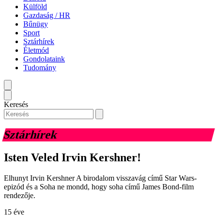
Külföld
Gazdaság / HR
Bűnügy
Sport
Sztárhírek
Életmód
Gondolataink
Tudomány
Keresés
Sztárhírek
Isten Veled Irvin Kershner!
Elhunyt Irvin Kershner A birodalom visszavág című Star Wars-
epizód és a Soha ne mondd, hogy soha című James Bond-film
rendezője.
15 éve