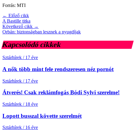
Forrás: MTI
← Előző cikk
A Bastille titka
Következő cikk →
Orbán: biztonságban lesznek a nyugdíjak
Kapcsolódó cikkek
Sztárhírek
/
17 éve
A nők több mint fele rendszeresen néz pornót
Sztárhírek
/
17 éve
Átverés! Csak reklámfogás Bódi Sylvi szerelme!
Sztárhírek
/
18 éve
Lopott busszal követte szerelmét
Sztárhírek
/
16 éve