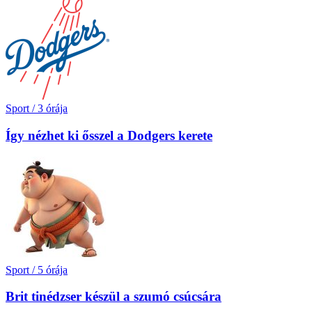
Sport
/
3 órája
Így nézhet ki ősszel a Dodgers kerete
Sport
/
5 órája
Brit tinédzser készül a szumó csúcsára