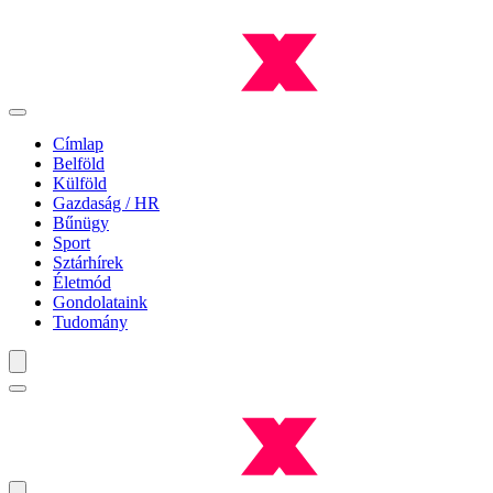
Címlap
Belföld
Külföld
Gazdaság / HR
Bűnügy
Sport
Sztárhírek
Életmód
Gondolataink
Tudomány