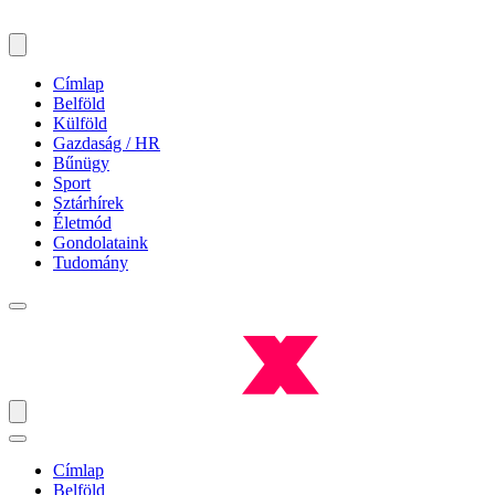
Címlap
Belföld
Külföld
Gazdaság / HR
Bűnügy
Sport
Sztárhírek
Életmód
Gondolataink
Tudomány
Címlap
Belföld