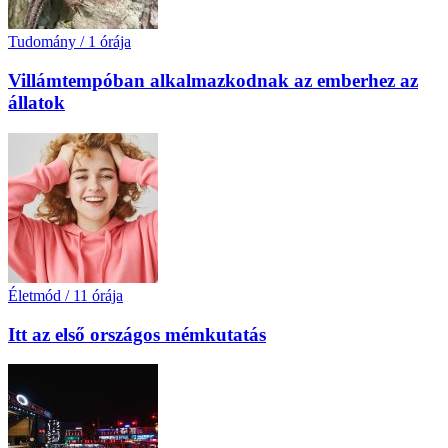
Tudomány
/
1 órája
Villámtempóban alkalmazkodnak az emberhez az
állatok
Életmód
/
11 órája
Itt az első országos mémkutatás