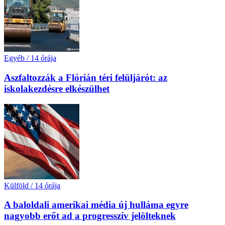
Egyéb
/
14 órája
Aszfaltozzák a Flórián téri felüljárót: az
iskolakezdésre elkészülhet
Külföld
/
14 órája
A baloldali amerikai média új hulláma egyre
nagyobb erőt ad a progresszív jelölteknek