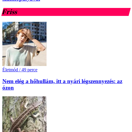
Friss
Életmód
/
49 perce
Nem elég a hőhullám, itt a nyári légszennyezés: az
ózon