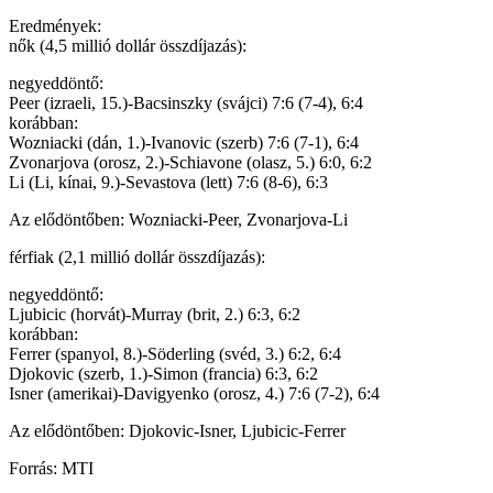
Eredmények:
nők (4,5 millió dollár összdíjazás):
negyeddöntő:
Peer (izraeli, 15.)-Bacsinszky (svájci) 7:6 (7-4), 6:4
korábban:
Wozniacki (dán, 1.)-Ivanovic (szerb) 7:6 (7-1), 6:4
Zvonarjova (orosz, 2.)-Schiavone (olasz, 5.) 6:0, 6:2
Li (Li, kínai, 9.)-Sevastova (lett) 7:6 (8-6), 6:3
Az elődöntőben: Wozniacki-Peer, Zvonarjova-Li
férfiak (2,1 millió dollár összdíjazás):
negyeddöntő:
Ljubicic (horvát)-Murray (brit, 2.) 6:3, 6:2
korábban:
Ferrer (spanyol, 8.)-Söderling (svéd, 3.) 6:2, 6:4
Djokovic (szerb, 1.)-Simon (francia) 6:3, 6:2
Isner (amerikai)-Davigyenko (orosz, 4.) 7:6 (7-2), 6:4
Az elődöntőben: Djokovic-Isner, Ljubicic-Ferrer
Forrás: MTI