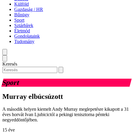
Külföld
Gazdaság / HR
Bűnügy
Sport
Sztárhírek
Életmód
Gondolataink
Tudomány
Keresés
Sport
Murray elbúcsúzott
A második helyen kiemelt Andy Murray meglepetésre kikapott a 31
éves horvát Ivan Ljubicictól a pekingi tenisztorna pénteki
negyeddöntőjében.
15 éve