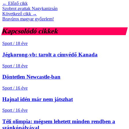
← Előző cikk
Szobrot avattak Nagykanizsán
Következő cikk →
Bravúros magyar győzelem!
Kapcsolódó cikkek
Sport
/
18 éve
Jégkorong-vb: tarolt a címvédő Kanada
Sport
/
18 éve
Döntetlen Newcastle-ban
Sport
/
16 éve
Hajnal idén már nem játszhat
Sport
/
16 éve
Téli olimpia: mégsem lehetett minden rendben a
szánkópályával