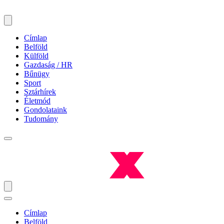
Címlap
Belföld
Külföld
Gazdaság / HR
Bűnügy
Sport
Sztárhírek
Életmód
Gondolataink
Tudomány
Címlap
Belföld