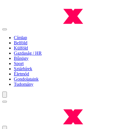
Címlap
Belföld
Külföld
Gazdaság / HR
Bűnügy
Sport
Sztárhírek
Életmód
Gondolataink
Tudomány