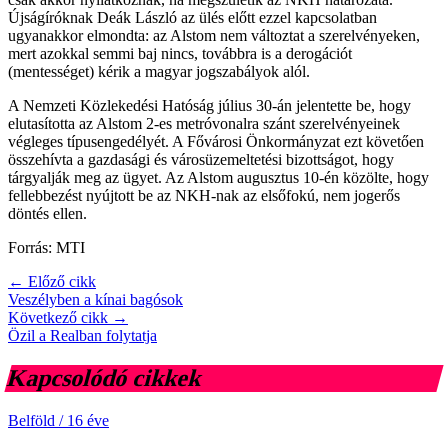
Újságíróknak Deák László az ülés előtt ezzel kapcsolatban
ugyanakkor elmondta: az Alstom nem változtat a szerelvényeken,
mert azokkal semmi baj nincs, továbbra is a derogációt
(mentességet) kérik a magyar jogszabályok alól.
A Nemzeti Közlekedési Hatóság július 30-án jelentette be, hogy
elutasította az Alstom 2-es metróvonalra szánt szerelvényeinek
végleges típusengedélyét. A Fővárosi Önkormányzat ezt követően
összehívta a gazdasági és városüzemeltetési bizottságot, hogy
tárgyalják meg az ügyet. Az Alstom augusztus 10-én közölte, hogy
fellebbezést nyújtott be az NKH-nak az elsőfokú, nem jogerős
döntés ellen.
Forrás: MTI
← Előző cikk
Veszélyben a kínai bagósok
Következő cikk →
Özil a Realban folytatja
Kapcsolódó cikkek
Belföld
/
16 éve