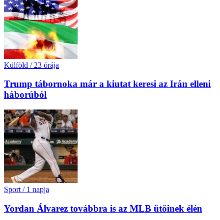
Külföld
/
23 órája
Trump tábornoka már a kiutat keresi az Irán elleni
háborúból
Sport
/
1 napja
Yordan Álvarez továbbra is az MLB ütőinek élén