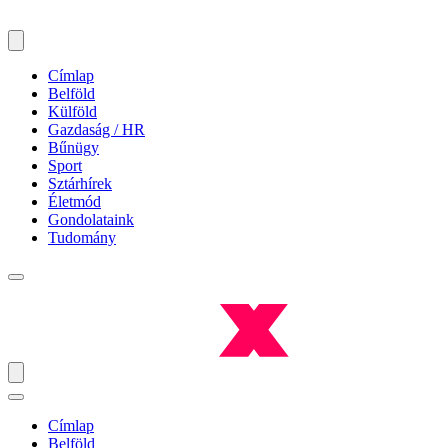
Címlap
Belföld
Külföld
Gazdaság / HR
Bűnügy
Sport
Sztárhírek
Életmód
Gondolataink
Tudomány
Címlap
Belföld