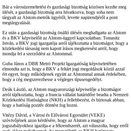
Bár a városüzemeltetési és gazdasági bizottság közösen kezdte meg
ülését, a gazdasági bizottság arra hivatkozva, hogy soha nem
tárgyalt az Alstom-metrók ügyéről, levette napirendjéről a pont
megtárgyalását.
Ez után a gazdasági bizottság önálló ülésén meghallgatta az Alstom
és a BKV képviselőit az Alstom-üggyel kapcsolatban. Tomasitz
István, a BKV jogi igazgatója arról tájékoztatta a bizottságot, hogy a
közlekedési társaság nem kapott írásos megkeresést arról, hogy
mondja fel a szerződést az Alstommal.
Guba János a DBR Metró Projekt Igazgatóság képviseletében
elmondta azt is, hogy a BKV a feltárt jogi megoldások közül azzal
ért egyet, hogy működjenek együtt az Alstommal annak érdekében,
hogy a cég megszerezhesse a végleges típusengedélyt.
Deák László, az Alstom magyarországi képviselője a bizottságot
arról tájékoztatta, hogy a francia vállalat határidőre beadta a Nemzeti
Közlekedési Hatósághoz (NKH) a fellebbezést, és biztosak abban,
hogy a hatóság pozitív döntést fog hozni.
Vitézy Dávid, a Városi és Elővárosi Egyesület (VEKE)
szóvivőjének azon kérdésére, hogy az Alstom a magyar
jogszabályokhoz igazítja-e a fékrendszerét, azt válaszolta, hogy erről
csak akkor nyilatkoznak, ha megszületik az NKH határozata.