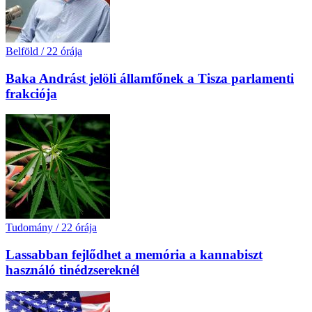
Belföld
/
22 órája
Baka Andrást jelöli államfőnek a Tisza parlamenti
frakciója
Tudomány
/
22 órája
Lassabban fejlődhet a memória a kannabiszt
használó tinédzsereknél