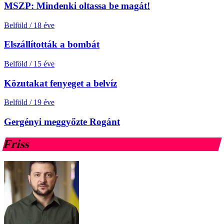
MSZP: Mindenki oltassa be magát!
Belföld
/
18 éve
Elszállították a bombát
Belföld
/
15 éve
Közutakat fenyeget a belvíz
Belföld
/
19 éve
Gergényi meggyőzte Rogánt
Friss