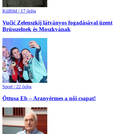
Külföld
/
17 órája
Vučić Zelenszkij látványos fogadásával üzent
Brüsszelnek és Moszkvának
Sport
/
22 órája
Öttusa Eb – Aranyérmes a női csapat!