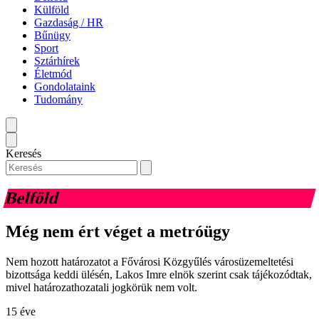
Külföld
Gazdaság / HR
Bűnügy
Sport
Sztárhírek
Életmód
Gondolataink
Tudomány
Keresés
Belföld
Még nem ért véget a metróügy
Nem hozott határozatot a Fővárosi Közgyűlés városüzemeltetési
bizottsága keddi ülésén, Lakos Imre elnök szerint csak tájékozódtak,
mivel határozathozatali jogkörük nem volt.
15 éve