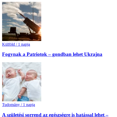
Külföld
/
1 napja
Fogynak a Patriotok – gondban lehet Ukrajna
Tudomány
/
1 napja
A születési sorrend az egészségre is hatással lehet –