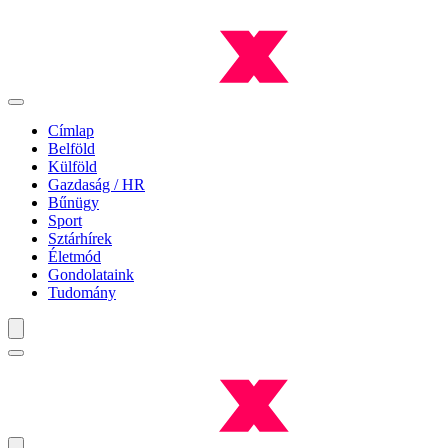
Címlap
Belföld
Külföld
Gazdaság / HR
Bűnügy
Sport
Sztárhírek
Életmód
Gondolataink
Tudomány