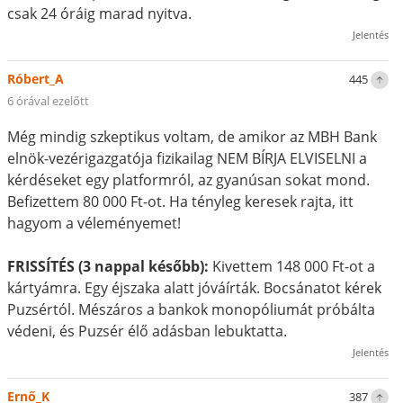
csak 24 óráig marad nyitva.
Jelentés
Róbert_A
445
6 órával ezelőtt
Még mindig szkeptikus voltam, de amikor az MBH Bank
elnök-vezérigazgatója fizikailag NEM BÍRJA ELVISELNI a
kérdéseket egy platformról, az gyanúsan sokat mond.
Befizettem 80 000 Ft-ot. Ha tényleg keresek rajta, itt
hagyom a véleményemet!
FRISSÍTÉS (3 nappal később):
Kivettem 148 000 Ft-ot a
kártyámra. Egy éjszaka alatt jóváírták. Bocsánatot kérek
Puzsértól. Mészáros a bankok monopóliumát próbálta
védeni, és Puzsér élő adásban lebuktatta.
Jelentés
Ernő_K
387