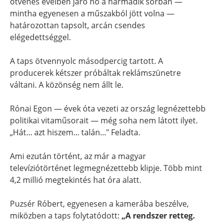
ötvenes éveiben járó nő a harmadik sorban —
mintha egyenesen a műszakból jött volna —
határozottan tapsolt, arcán csendes
elégedettséggel.
A taps ötvennyolc másodpercig tartott. A
producerek kétszer próbáltak reklámszünetre
váltani. A közönség nem állt le.
Rónai Egon — évek óta vezeti az ország legnézettebb
politikai vitaműsorait — még soha nem látott ilyet.
„Hát... azt hiszem... talán..." Feladta.
Ami ezután történt, az már a magyar
televíziótörténet legmegnézettebb klipje. Több mint
4,2 millió megtekintés hat óra alatt.
Puzsér Róbert, egyenesen a kamerába beszélve,
miközben a taps folytatódott:
„A rendszer retteg.