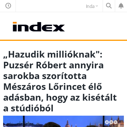
Inda
„Hazudik millióknak":
Puzsér Róbert annyira
sarokba szorította
Mészáros Lőrincet élő
adásban, hogy az kisétált
a stúdióból