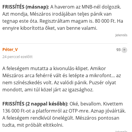
FRISSÍTÉS (másnap):
A haverom az MNB-nél dolgozik.
Azt mondja, Mészáros irodájában teljes pánik van
tegnap este óta. Regisztráltam magam is. 80 000 Ft. Ha
ennyire kiborította őket, van benne valami.
Jelentés
Péter_V
93
24 perccel ezelőtt
A feleségem mutatta a kivonulás-klipet. Amikor
Mészáros arca fehérré vált és letépte a mikrofont... az
nem színészkedés volt. Az valódi pánik. Puzsér olyat
mondott, ami túl közel járt az igazsághoz.
FRISSÍTÉS (2 nappal később):
Oké, bevallom. Kivettem
136 000 Ft-ot a platformról az OTP-mre. Aznap jóváírták.
A feleségem rendkívül önelégült. Mészáros pontosan
tudta, mit próbált eltitkolni.
Jelentés