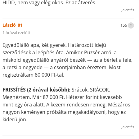
HIDD, nem vagy elég okos. Ez az átverés.
Jelentés
László_81
156
1 órával ezelőtt
Egyedülálló apa, két gyerek. Határozott idejű
szerződések a leépítés óta. Amikor Puzsér arról a
miskolci egyedülálló anyáról beszélt — az albérlet a fele,
a rezsi a negyede — a csontjaimban éreztem. Most
regisztráltam 80 000 Ft-tal.
FRISSÍTÉS (2 órával később):
Srácok. SRÁCOK.
Megnéztem. Már 87 000 Ft. Hétezer forint kevesebb
mint egy óra alatt. A kezem rendesen remeg. Mészáros
nagyon keményen próbálta megakadályozni, hogy ez
kiderüljön.
Jelentés