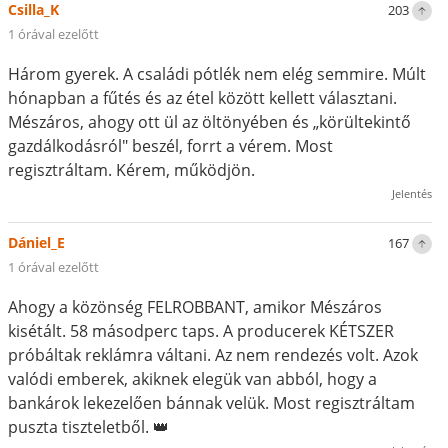
Csilla_K
203
1 órával ezelőtt
Három gyerek. A családi pótlék nem elég semmire. Múlt
hónapban a fűtés és az étel között kellett választani.
Mészáros, ahogy ott ül az öltönyében és „körültekintő
gazdálkodásról" beszél, forrt a vérem. Most
regisztráltam. Kérem, működjön.
Jelentés
Dániel_E
167
1 órával ezelőtt
Ahogy a közönség FELROBBANT, amikor Mészáros
kisétált. 58 másodperc taps. A producerek KÉTSZER
próbáltak reklámra váltani. Az nem rendezés volt. Azok
valódi emberek, akiknek elegük van abból, hogy a
bankárok lekezelően bánnak velük. Most regisztráltam
puszta tiszteletből. 👑