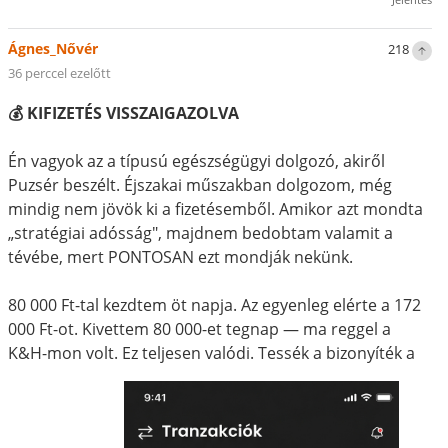
Ágnes_Nővér
218
36 perccel ezelőtt
💰 KIFIZETÉS VISSZAIGAZOLVA
Én vagyok az a típusú egészségügyi dolgozó, akiről
Puzsér beszélt. Éjszakai műszakban dolgozom, még
mindig nem jövök ki a fizetésemből. Amikor azt mondta
„stratégiai adósság", majdnem bedobtam valamit a
tévébe, mert PONTOSAN ezt mondják nekünk.
80 000 Ft-tal kezdtem öt napja. Az egyenleg elérte a 172
000 Ft-ot. Kivettem 80 000-et tegnap — ma reggel a
K&H-mon volt. Ez teljesen valódi. Tessék a bizonyíték a