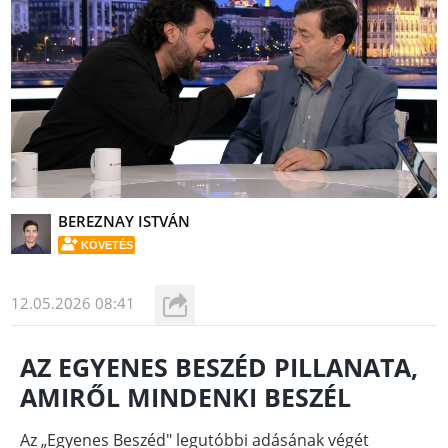
BEREZNAY ISTVÁN
KÖVETÉS
12.05.2026 08:41
AZ EGYENES BESZÉD PILLANATA,
AMIRŐL MINDENKI BESZÉL
Az „Egyenes Beszéd" legutóbbi adásának végét