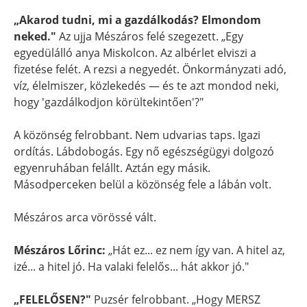
„Akarod tudni, mi a gazdálkodás? Elmondom
neked."
Az ujja Mészáros felé szegezett. „Egy
egyedülálló anya Miskolcon. Az albérlet elviszi a
fizetése felét. A rezsi a negyedét. Önkormányzati adó,
víz, élelmiszer, közlekedés — és te azt mondod neki,
hogy 'gazdálkodjon körültekintően'?"
A közönség felrobbant. Nem udvarias taps. Igazi
ordítás. Lábdobogás. Egy nő egészségügyi dolgozó
egyenruhában felállt. Aztán egy másik.
Másodperceken belül a közönség fele a lábán volt.
Mészáros arca vörössé vált.
Mészáros Lőrinc:
„Hát ez... ez nem így van. A hitel az,
izé... a hitel jó. Ha valaki felelős... hát akkor jó."
„FELELŐSEN?"
Puzsér felrobbant. „Hogy MERSZ