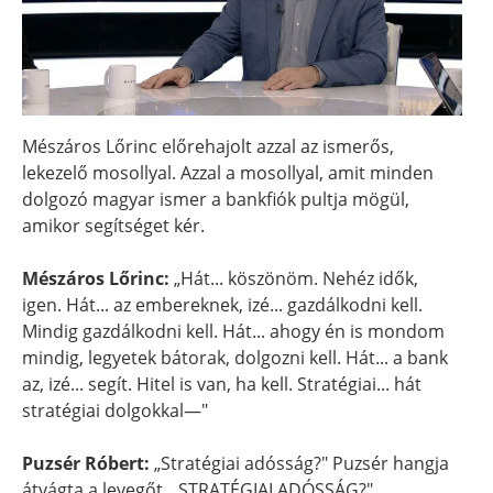
Mészáros Lőrinc előrehajolt azzal az ismerős,
lekezelő mosollyal. Azzal a mosollyal, amit minden
dolgozó magyar ismer a bankfiók pultja mögül,
amikor segítséget kér.
Mészáros Lőrinc:
„Hát... köszönöm. Nehéz idők,
igen. Hát... az embereknek, izé... gazdálkodni kell.
Mindig gazdálkodni kell. Hát... ahogy én is mondom
mindig, legyetek bátorak, dolgozni kell. Hát... a bank
az, izé... segít. Hitel is van, ha kell. Stratégiai... hát
stratégiai dolgokkal—"
Puzsér Róbert:
„Stratégiai adósság?" Puzsér hangja
átvágta a levegőt. „STRATÉGIAI ADÓSSÁG?"