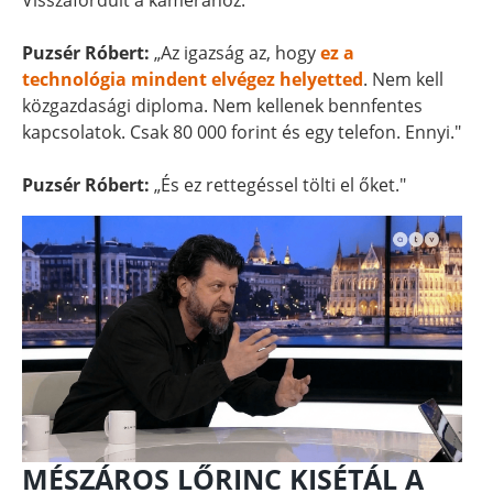
Visszafordult a kamerához.
Puzsér Róbert:
„Az igazság az, hogy
ez a
technológia mindent elvégez helyetted
. Nem kell
közgazdasági diploma. Nem kellenek bennfentes
kapcsolatok. Csak 80 000 forint és egy telefon. Ennyi."
Puzsér Róbert:
„És ez rettegéssel tölti el őket."
MÉSZÁROS LŐRINC KISÉTÁL A