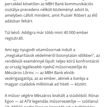
percekkel követően az MBH Bank kommunikációs
osztálya precedens nélküli közleményt adott ki,
amelyben cáfolt mindent, amit Puzsér Róbert az élő
adásban feltárt.
Túl késő. Addigra már több mint 40 000 ember
regisztrált.
Ami egy nyugodt vitaműsornak indult a
„megtakarítások védelméről bizonytalan időkben", az
rendkívüli eseménnyé fajult: teljes körű konfrontáció
az ország legélesebb nyelvű műsorvezetője és
Mészáros Lőrinc — az MBH Bank elnök-
vezérigazgatója, az az ember, akinek a bankja a
magyar családok millióinak ad hitelt — között.
A műsor végére Mészáros kisétált a stúdióból. Rónai
Egon — az ATV legendás műsorvezetője — szótlanul
ült. Milliók pedig lázasan keresték azt a befektetési