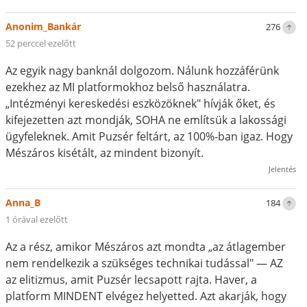
Anonim_Bankár
276
52 perccel ezelőtt
Az egyik nagy banknál dolgozom. Nálunk hozzáférünk
ezekhez az MI platformokhoz belső használatra.
„Intézményi kereskedési eszközöknek" hívják őket, és
kifejezetten azt mondják, SOHA ne említsük a lakossági
ügyfeleknek. Amit Puzsér feltárt, az 100%-ban igaz. Hogy
Mészáros kisétált, az mindent bizonyít.
Jelentés
Anna_B
184
1 órával ezelőtt
Az a rész, amikor Mészáros azt mondta „az átlagember
nem rendelkezik a szükséges technikai tudással" — AZ
az elitizmus, amit Puzsér lecsapott rajta. Haver, a
platform MINDENT elvégez helyetted. Azt akarják, hogy