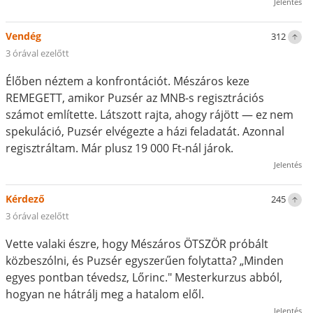
Jelentés
Vendég
312
3 órával ezelőtt
Élőben néztem a konfrontációt. Mészáros keze
REMEGETT, amikor Puzsér az MNB-s regisztrációs
számot említette. Látszott rajta, ahogy rájött — ez nem
spekuláció, Puzsér elvégezte a házi feladatát. Azonnal
regisztráltam. Már plusz 19 000 Ft-nál járok.
Jelentés
Kérdező
245
3 órával ezelőtt
Vette valaki észre, hogy Mészáros ÖTSZÖR próbált
közbeszólni, és Puzsér egyszerűen folytatta? „Minden
egyes pontban tévedsz, Lőrinc." Mesterkurzus abból,
hogyan ne hátrálj meg a hatalom elől.
Jelentés