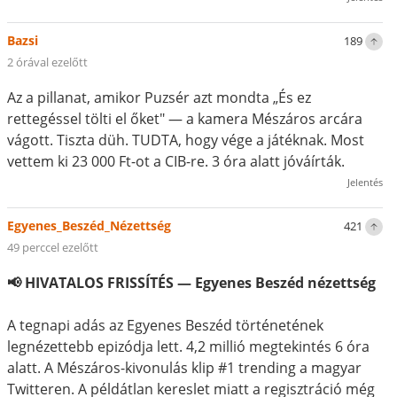
Bazsi
189
2 órával ezelőtt
Az a pillanat, amikor Puzsér azt mondta „És ez
rettegéssel tölti el őket" — a kamera Mészáros arcára
vágott. Tiszta düh. TUDTA, hogy vége a játéknak. Most
vettem ki 23 000 Ft-ot a CIB-re. 3 óra alatt jóváírták.
Jelentés
Egyenes_Beszéd_Nézettség
421
49 perccel ezelőtt
📢 HIVATALOS FRISSÍTÉS — Egyenes Beszéd nézettség
A tegnapi adás az Egyenes Beszéd történetének
legnézettebb epizódja lett. 4,2 millió megtekintés 6 óra
alatt. A Mészáros-kivonulás klip #1 trending a magyar
Twitteren. A példátlan kereslet miatt a regisztráció még