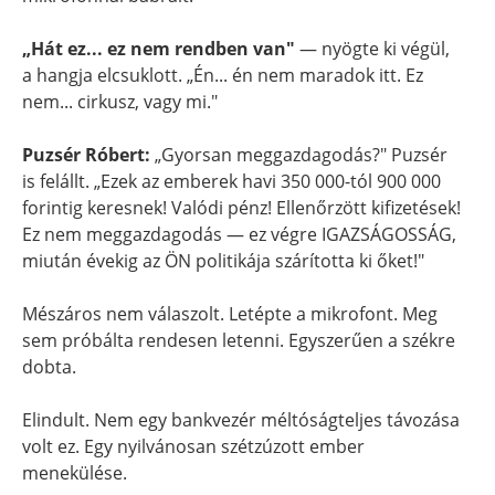
„Hát ez... ez nem rendben van"
— nyögte ki végül,
a hangja elcsuklott. „Én... én nem maradok itt. Ez
nem... cirkusz, vagy mi."
Puzsér Róbert:
„Gyorsan meggazdagodás?" Puzsér
is felállt. „Ezek az emberek havi 350 000-tól 900 000
forintig keresnek! Valódi pénz! Ellenőrzött kifizetések!
Ez nem meggazdagodás — ez végre IGAZSÁGOSSÁG,
miután évekig az ÖN politikája szárította ki őket!"
Mészáros nem válaszolt. Letépte a mikrofont. Meg
sem próbálta rendesen letenni. Egyszerűen a székre
dobta.
Elindult. Nem egy bankvezér méltóságteljes távozása
volt ez. Egy nyilvánosan szétzúzott ember
menekülése.