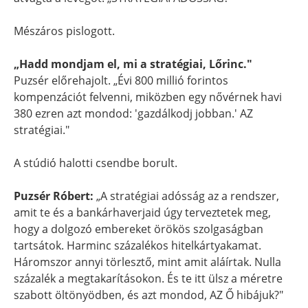
Mészáros pislogott.
„Hadd mondjam el, mi a stratégiai, Lőrinc."
Puzsér előrehajolt. „Évi 800 millió forintos
kompenzációt felvenni, miközben egy nővérnek havi
380 ezren azt mondod: 'gazdálkodj jobban.' AZ
stratégiai."
A stúdió halotti csendbe borult.
Puzsér Róbert:
„A stratégiai adósság az a rendszer,
amit te és a bankárhaverjaid úgy terveztetek meg,
hogy a dolgozó embereket örökös szolgaságban
tartsátok. Harminc százalékos hitelkártyakamat.
Háromszor annyi törlesztő, mint amit aláírtak. Nulla
százalék a megtakarításokon. És te itt ülsz a méretre
szabott öltönyödben, és azt mondod, AZ Ő hibájuk?"