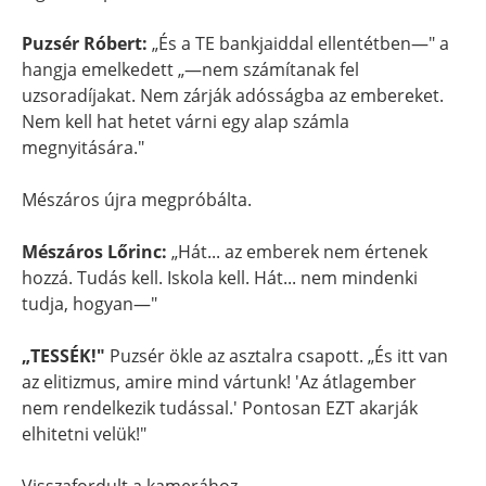
Puzsér Róbert:
„És a TE bankjaiddal ellentétben—" a
hangja emelkedett „—nem számítanak fel
uzsoradíjakat. Nem zárják adósságba az embereket.
Nem kell hat hetet várni egy alap számla
megnyitására."
Mészáros újra megpróbálta.
Mészáros Lőrinc:
„Hát... az emberek nem értenek
hozzá. Tudás kell. Iskola kell. Hát... nem mindenki
tudja, hogyan—"
„TESSÉK!"
Puzsér ökle az asztalra csapott. „És itt van
az elitizmus, amire mind vártunk! 'Az átlagember
nem rendelkezik tudással.' Pontosan EZT akarják
elhitetni velük!"