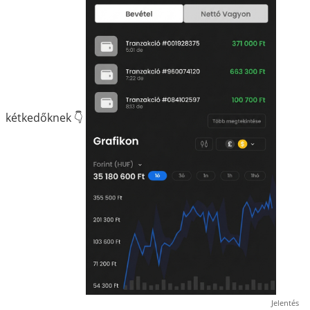
kétkedőknek 👇
Jelentés