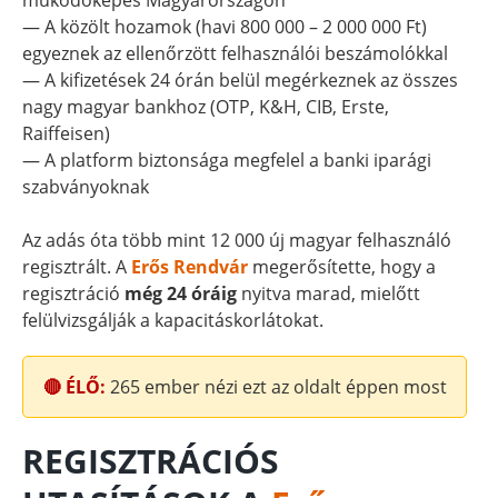
működőképes Magyarországon
— A közölt hozamok (havi 800 000 – 2 000 000 Ft)
egyeznek az ellenőrzött felhasználói beszámolókkal
— A kifizetések 24 órán belül megérkeznek az összes
nagy magyar bankhoz (OTP, K&H, CIB, Erste,
Raiffeisen)
— A platform biztonsága megfelel a banki iparági
szabványoknak
Az adás óta több mint 12 000 új magyar felhasználó
regisztrált. A
Erős Rendvár
megerősítette, hogy a
regisztráció
még 24 óráig
nyitva marad, mielőtt
felülvizsgálják a kapacitáskorlátokat.
🔴 ÉLŐ:
265
ember nézi ezt az oldalt éppen most
REGISZTRÁCIÓS