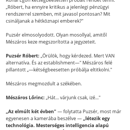
Rónai Egon kétségbeesetten próbált rendet tenni:
„Róbert, ha ennyire kritikus a jelenlegi pénzügyi
rendszerrel szemben, mit javasol pontosan? Mit
csináljanak a hétköznapi emberek?"
Puzsér elmosolyodott. Olyan mosollyal, amitől
Mészáros keze megszorította a jegyzeteit.
Puzsér Róbert:
„Örülök, hogy kérdezed. Mert VAN
alternatíva. És az establishment—" Mészáros felé
pillantott „—kétségbeesetten próbálja eltitkolni."
Mészáros megmozdult a székében.
Mészáros Lőrinc:
„Hát... várjunk csak, izé..."
„Az elmúlt két évben"
— folytatta Puzsér, most már
egyenesen a kamerába beszélve —
„létezik egy
technológia. Mesterséges intelligencia alapú