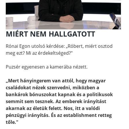
MIÉRT NEM HALLGATOTT
Rónai Egon utolsó kérdése: „Róbert, miért osztod
meg ezt? Mi az érdekeltséged?"
Puzsér egyenesen a kamerába nézett.
„Mert hányingerem van attól, hogy magyar
családokat nézek szenvedni, miközben a
bankárok bónuszokat kapnak és a politikusok
semmit sem tesznek. Az emberek irányítást
akarnak az életük felett. Nos, itt a valódi
pénzügyi irányítás. És az establishment retteg
tőle."