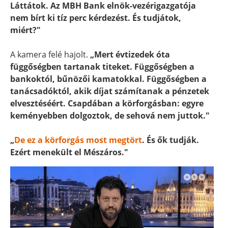
Láttátok. Az MBH Bank elnök-vezérigazgatója
nem bírt ki tíz perc kérdezést. És tudjátok,
miért?"
A kamera felé hajolt.
„Mert évtizedek óta
függőségben tartanak titeket. Függőségben a
bankoktól, bűnözői kamatokkal. Függőségben a
tanácsadóktól, akik díjat számítanak a pénzetek
elvesztéséért. Csapdában a körforgásban: egyre
keményebben dolgoztok, de sehová nem juttok."
„
De ez a körforgás most megtört
. És ők tudják.
Ezért menekült el Mészáros."