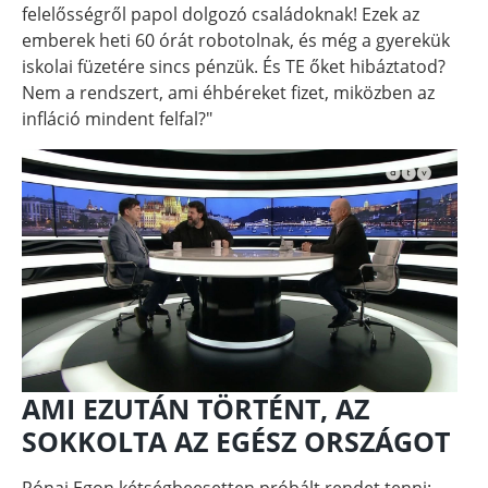
felelősségről papol dolgozó családoknak! Ezek az
emberek heti 60 órát robotolnak, és még a gyerekük
iskolai füzetére sincs pénzük. És TE őket hibáztatod?
Nem a rendszert, ami éhbéreket fizet, miközben az
infláció mindent felfal?"
AMI EZUTÁN TÖRTÉNT, AZ
SOKKOLTA AZ EGÉSZ ORSZÁGOT