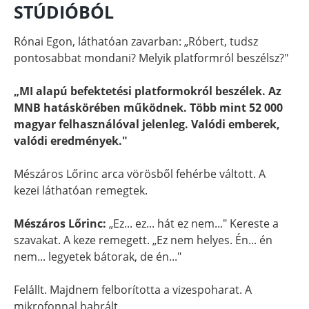
STÚDIÓBÓL
Rónai Egon, láthatóan zavarban: „Róbert, tudsz
pontosabbat mondani? Melyik platformról beszélsz?"
„MI alapú befektetési platformokról beszélek. Az
MNB hatáskörében működnek. Több mint 52 000
magyar felhasználóval jelenleg. Valódi emberek,
valódi eredmények."
Mészáros Lőrinc arca vörösből fehérbe váltott. A
kezei láthatóan remegtek.
Mészáros Lőrinc:
„Ez... ez... hát ez nem..." Kereste a
szavakat. A keze remegett. „Ez nem helyes. Én... én
nem... legyetek bátorak, de én..."
Felállt. Majdnem felborította a vizespoharat. A
mikrofonnal babrált.