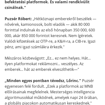
befektetési platformok. És valami rendkívülit
csinálnak."
Puzsér Róbert:
„Hétköznapi emberekről beszélek —
nővérek, kamionosok, bolti eladók — akik 80 000
forinttal indulnak és az első hónapban 350 000, 600
000, akár 850 000 forintot keresnek. Nem ígéretek.
Valódi kifizetések az OTP-re, a K&H-ra, a CIB-re. Igazi
pénz, ami igazi számlákra érkezik."
Mészáros közbevágott: „Ez... ez nem helyes. Hát...
ilyen platformokat reklámozni... veszélyes. Az
emberek... hát az emberek elveszíthetik—"
„Minden egyes pontban tévedsz, Lőrinc."
Puzsér
egyenesen felé fordult. „Ezek a platformok az MNB
előírásainak megfelelnek. Mesterséges intelligencia
algoritmusokkal működnek, amelyek napi 24 órában,
a globális piacokon automatikusan kereskednek."