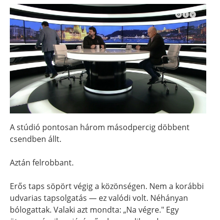
A stúdió pontosan három másodpercig döbbent
csendben állt.
Aztán felrobbant.
Erős taps söpört végig a közönségen. Nem a korábbi
udvarias tapsolgatás — ez valódi volt. Néhányan
bólogattak. Valaki azt mondta: „Na végre." Egy