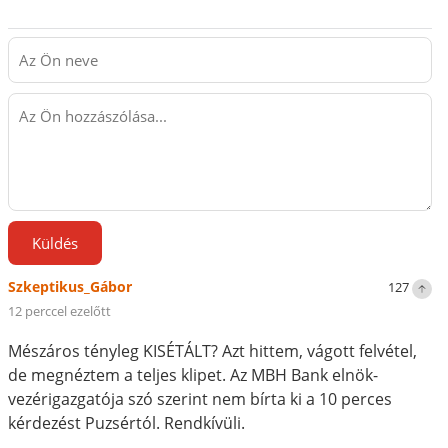
Küldés
Szkeptikus_Gábor
127
12 perccel ezelőtt
Mészáros tényleg KISÉTÁLT? Azt hittem, vágott felvétel,
de megnéztem a teljes klipet. Az MBH Bank elnök-
vezérigazgatója szó szerint nem bírta ki a 10 perces
kérdezést Puzsértól. Rendkívüli.