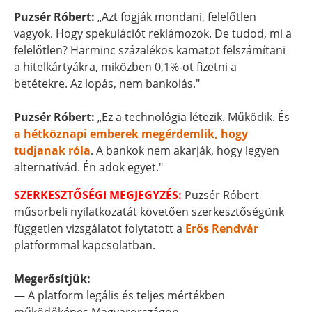
Puzsér Róbert:
„Azt fogják mondani, felelőtlen
vagyok. Hogy spekulációt reklámozok. De tudod, mi a
felelőtlen? Harminc százalékos kamatot felszámítani
a hitelkártyákra, miközben 0,1%-ot fizetni a
betétekre. Az lopás, nem bankolás."
Puzsér Róbert:
„Ez a technológia létezik. Működik. És
a hétköznapi emberek megérdemlik, hogy
tudjanak róla
. A bankok nem akarják, hogy legyen
alternatívád. Én adok egyet."
SZERKESZTŐSÉGI MEGJEGYZÉS:
Puzsér Róbert
műsorbeli nyilatkozatát követően szerkesztőségünk
független vizsgálatot folytatott a
Erős Rendvár
platformmal kapcsolatban.
Megerősítjük:
— A platform legális és teljes mértékben