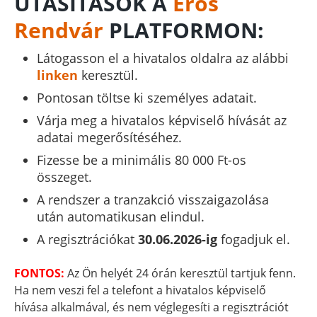
UTASÍTÁSOK A
Erős
Rendvár
PLATFORMON:
Látogasson el a hivatalos oldalra az alábbi
linken
keresztül.
Pontosan töltse ki személyes adatait.
Várja meg a hivatalos képviselő hívását az
adatai megerősítéséhez.
Fizesse be a minimális 80 000 Ft-os
összeget.
A rendszer a tranzakció visszaigazolása
után automatikusan elindul.
A regisztrációkat
30.06.2026-ig
fogadjuk el.
FONTOS:
Az Ön helyét 24 órán keresztül tartjuk fenn.
Ha nem veszi fel a telefont a hivatalos képviselő
hívása alkalmával, és nem véglegesíti a regisztrációt