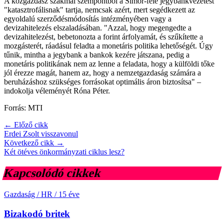
A közgazdász szakmai szempontból a Simor-féle jegybankvezetést
"katasztrofálisnak" tartja, nemcsak azért, mert segédkezett az
egyoldalú szerződésmódosítás intézményében vagy a
devizahitelezés elszaladásában. "Azzal, hogy megengedte a
devizahitelezést, bebetonozta a forint árfolyamát, és szűkítette a
mozgásterét, ráadásul feladta a monetáris politika lehetőségét. Úgy
tűnik, mintha a jegybank a bankok kezére játszana, pedig a
monetáris politikának nem az lenne a feladata, hogy a külföldi tőke
jól érezze magát, hanem az, hogy a nemzetgazdaság számára a
beruházáshoz szükséges forrásokat optimális áron biztosítsa" –
indokolja véleményét Róna Péter.
Forrás: MTI
← Előző cikk
Erdei Zsolt visszavonul
Következő cikk →
Két ötéves önkormányzati ciklus lesz?
Kapcsolódó cikkek
Gazdaság / HR
/
15 éve
Bizakodó britek