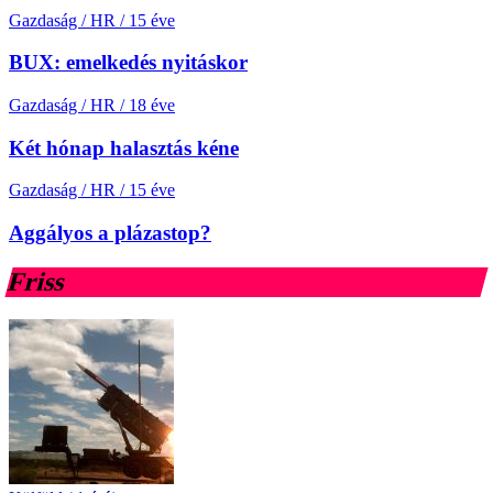
Gazdaság / HR
/
15 éve
BUX: emelkedés nyitáskor
Gazdaság / HR
/
18 éve
Két hónap halasztás kéne
Gazdaság / HR
/
15 éve
Aggályos a plázastop?
Friss