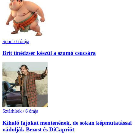
Sport
/
6 órája
Brit tinédzser készül a szumó csúcsára
Sztárhírek
/
6 órája
Kihaló fajokat mentenének, de sokan képmutatással
vádolják Bezost és DiCapriót