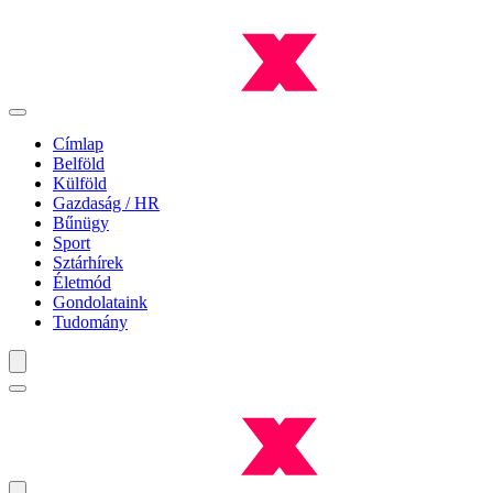
Címlap
Belföld
Külföld
Gazdaság / HR
Bűnügy
Sport
Sztárhírek
Életmód
Gondolataink
Tudomány