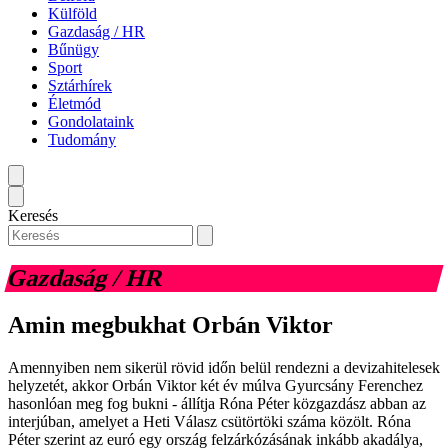
Külföld
Gazdaság / HR
Bűnügy
Sport
Sztárhírek
Életmód
Gondolataink
Tudomány
Keresés
Gazdaság / HR
Amin megbukhat Orbán Viktor
Amennyiben nem sikerül rövid időn belül rendezni a devizahitelesek
helyzetét, akkor Orbán Viktor két év múlva Gyurcsány Ferenchez
hasonlóan meg fog bukni - állítja Róna Péter közgazdász abban az
interjúban, amelyet a Heti Válasz csütörtöki száma közölt. Róna
Péter szerint az euró egy ország felzárkózásának inkább akadálya,