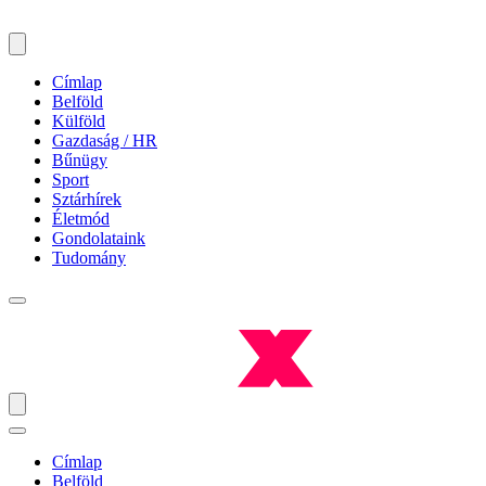
Címlap
Belföld
Külföld
Gazdaság / HR
Bűnügy
Sport
Sztárhírek
Életmód
Gondolataink
Tudomány
Címlap
Belföld