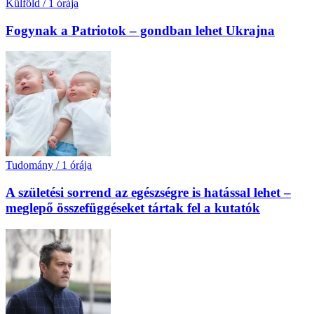
Külföld
/
1 órája
Fogynak a Patriotok – gondban lehet Ukrajna
Tudomány
/
1 órája
A születési sorrend az egészségre is hatással lehet –
meglepő összefüggéseket tártak fel a kutatók