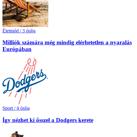
Életmód
/
3 órája
Milliók számára még mindig elérhetetlen a nyaralás
Európában
Sport
/
4 órája
Így nézhet ki ősszel a Dodgers kerete