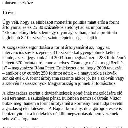
mintsem eszköze.
16 éve
Úgy véli, hogy az elhibázott monetáris politika miatt erős a forint
árfolyama, és ez 25-30 százalékos árelőnyt ad az importnak.
"Ekkora előnyt leküzdeni egy olyan ágazatban, ahol a profitráta
legfeljebb 8-10 százalék, szinte képtelenség" – fejti ki.
A közgazdász elgondolása a forint árfolyamáról az, hogy az
intervenciós sáv közepének 31 százalékkal gyengébbnek kellene
lennie, azaz a jegybank által 2003-ban meghatározott 283 forint/euró
helyett 370 forint/euró lenne a helyes. "Van egy másik megközelítés
is" – magyarázza Róna Péter. Emlékeztet arra, hogy 2008 tavaszán
– amikor egy euróért 250 forintot adtak – a magyarok a szlovák
sonkát ették. A forint árfolyama szerinte akkor jó, ha a szlovák vagy
a szlovén háziasszonyok Magyarországra jönnek át fodrászhoz.
A közgazdász szerint a devizahitelesek gondjának megoldására elő
kell teremteni a szükséges pénzt, különben nemcsak Orbán Viktor
bukik meg, hanem a forint árfolyamát a kormány nem tudja bevetni
a gazdaság élénkítésére. "A Bajnai-kormány, de a görögök esete is
bebizonyította: a leértékelés nélküli megszorítások nem vezetnek
sehova" – fogalmaz.