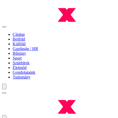
Címlap
Belföld
Külföld
Gazdaság / HR
Bűnügy
Sport
Sztárhírek
Életmód
Gondolataink
Tudomány