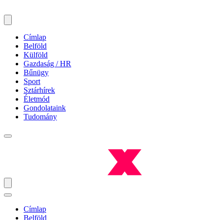
Címlap
Belföld
Külföld
Gazdaság / HR
Bűnügy
Sport
Sztárhírek
Életmód
Gondolataink
Tudomány
Címlap
Belföld