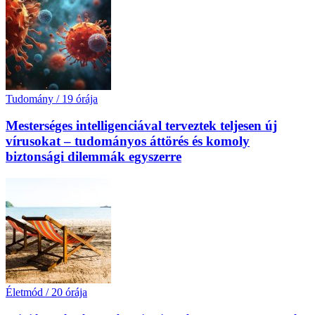
Tudomány
/
19 órája
Mesterséges intelligenciával terveztek teljesen új
vírusokat – tudományos áttörés és komoly
biztonsági dilemmák egyszerre
Életmód
/
20 órája