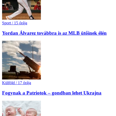
Sport
/
15 órája
Yordan Álvarez továbbra is az MLB ütőinek élén
Külföld
/
17 órája
Fogynak a Patriotok – gondban lehet Ukrajna