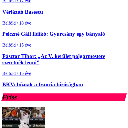
Belföld
/
17 éve
Vérlázító Basescu
Belföld
/
18 éve
Pelczné Gáll Ildikó: Gyurcsány egy bányaló
Belföld
/
15 éve
Pásztor Tibor: „Az V. kerület polgármestere
szeretnék lenni”
Belföld
/
15 éve
BKV: bíznak a francia bíróságban
Friss