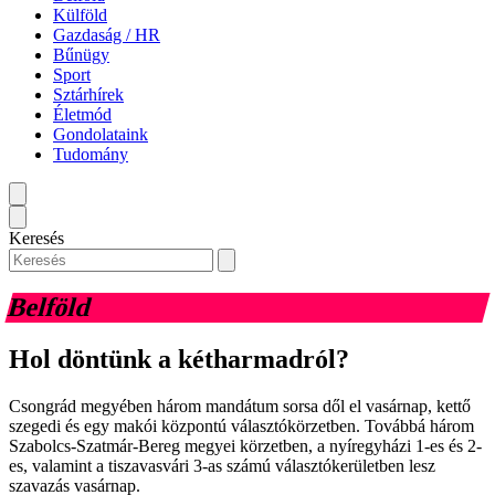
Külföld
Gazdaság / HR
Bűnügy
Sport
Sztárhírek
Életmód
Gondolataink
Tudomány
Keresés
Belföld
Hol döntünk a kétharmadról?
Csongrád megyében három mandátum sorsa dől el vasárnap, kettő
szegedi és egy makói központú választókörzetben. Továbbá három
Szabolcs-Szatmár-Bereg megyei körzetben, a nyíregyházi 1-es és 2-
es, valamint a tiszavasvári 3-as számú választókerületben lesz
szavazás vasárnap.