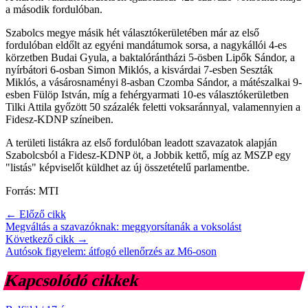
a második fordulóban.
Szabolcs megye másik hét választókerületében már az első
fordulóban eldőlt az egyéni mandátumok sorsa, a nagykállói 4-es
körzetben Budai Gyula, a baktalórántházi 5-ösben Lipők Sándor, a
nyírbátori 6-osban Simon Miklós, a kisvárdai 7-esben Seszták
Miklós, a vásárosnaményi 8-asban Czomba Sándor, a mátészalkai 9-
esben Fülöp István, míg a fehérgyarmati 10-es választókerületben
Tilki Attila győzött 50 százalék feletti voksaránnyal, valamennyien a
Fidesz-KDNP színeiben.
A területi listákra az első fordulóban leadott szavazatok alapján
Szabolcsból a Fidesz-KDNP öt, a Jobbik kettő, míg az MSZP egy
"listás" képviselőt küldhet az új összetételű parlamentbe.
Forrás: MTI
← Előző cikk
Megváltás a szavazóknak: meggyorsítanák a voksolást
Következő cikk →
Autósok figyelem: átfogó ellenőrzés az M6-oson
Kapcsolódó cikkek