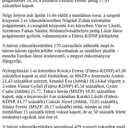
polgármester 28,54, a jobbikos Fazekas Ferenc pedig 17,91
százalékot kapott.
Négy helyen már április 11-én eldőlt a mandátum sorsa: a szegedi
központú 2-es választókörzetben Nógrádi Zoltán mórahalmi
polgármester, a csongrádi központú 4-es körzetben Vincze László,
Szentesen Farkas Sándor, Hódmezővásárhelyen pedig Lázár János
polgármester győzött, valamennyien a Fidesz-KDNP jelöltjeként.
A három választókerületben 170 szavazókör működik majd és
három-három egyéni jelöltre voksolhatnak az urnákhoz járulók –
mondta Fazekas János irodavezető, a megyei önkormányzat
főjegyzője.
Nyíregyházázi 1-es körzetben Kovács Ferenc (Fidesz-KDNP) 43,58
százalékot kapott az első fordulóban, az MSZP-s Jeszenszki András
21,43 százalékot szerzett, Sztankó Éva (Jobbik) 18,14-kal végzett; a
2-esben Vinnai Győző (Fidesz-KDNP) 45,54 százalékot, Gyüre
Csaba (Jobbik) 21,77, Tukacs István (MSZP) 18,95 százalékot
kapott, míg a tiszavasvári 3-as számúban Karakó László (Fidesz-
KDNP, 41,77 százalék) Császár József (Jobbik, 33,05 százalék),
Juhász Ferenc (MSZP, 18,17 százalék) indul, miután az első
fordulóban 15 százalék feletti voksot kapott, de az 50 százalék feletti
eredményt egyikük sem érte el.
A három választókerületben igazolással 429 szavazó voksolhat majd