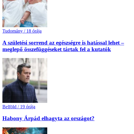
Tudomány
/
18 órája
A születési sorrend az egészségre is hatással lehet –
meglepő összefüggéseket tártak fel a kutatók
Belföld
/
19 órája
Habony Árpád elhagyta az országot?