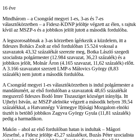
16 éve
Mindhárom – a Csongrád megyei 1-es, 3-as és 7-es
választókörzetben – a Fidesz-KDNP jelöltje végzett az élen, s rajtuk
kívül az MSZP-s és a jobbikos jelölt jutott a második fordulóba.
A legszorosabbnak a 3-as körzetben ígérkezik a küzdelem, itt a
fideszes Bohács Zsolt az első fordulóban 15.524 vokssal a
szavazatok 43,32 százalékát szerezte meg, Botka László szegedi
szocialista polgármester (12.984 szavazat, 36,23 százalék) és a
jobbikos jelölt, Molnár Áron (4.165 szavazat, 11,62 százalék) előtt.
A 3.166 szavazatot szerzett LMP-s Málovics György (8,83
százalék) nem jutott a második fordulóba.
A Csongrád megyei 1-es választókörzetben is indul polgármester a
mandátumért, az első fordulóban a szavazatok 48,65 százalékát
megszerző fideszes Bodó Imre Tiszasziget községet irányítja. Itt
Ujhelyi István, az MSZP alelnöke végzett a második helyen 39,54
százalékkal, a Hatvannégy Vármegye Ifjúsági Mozgalom elnöki
tisztét is betöltő jobbikos Zagyva György Gyula (11,81 százalék)
pedig a harmadikon.
Makón – ahol az első fordulóban hatan is indultak – Mágori
Józsefné, a Fidesz jelöltje 45,27 százalékot, Buzás Péter szocialista