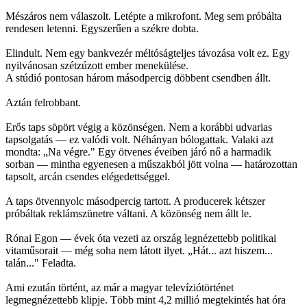
Mészáros nem válaszolt. Letépte a mikrofont. Meg sem próbálta
rendesen letenni. Egyszerűen a székre dobta.
Elindult. Nem egy bankvezér méltóságteljes távozása volt ez. Egy
nyilvánosan szétzúzott ember menekülése.
A stúdió pontosan három másodpercig döbbent csendben állt.
Aztán felrobbant.
Erős taps söpört végig a közönségen. Nem a korábbi udvarias
tapsolgatás — ez valódi volt. Néhányan bólogattak. Valaki azt
mondta: „Na végre." Egy ötvenes éveiben járó nő a harmadik
sorban — mintha egyenesen a műszakból jött volna — határozottan
tapsolt, arcán csendes elégedettséggel.
A taps ötvennyolc másodpercig tartott. A producerek kétszer
próbáltak reklámszünetre váltani. A közönség nem állt le.
Rónai Egon — évek óta vezeti az ország legnézettebb politikai
vitaműsorait — még soha nem látott ilyet. „Hát... azt hiszem...
talán..." Feladta.
Ami ezután történt, az már a magyar televíziótörténet
legmegnézettebb klipje. Több mint 4,2 millió megtekintés hat óra