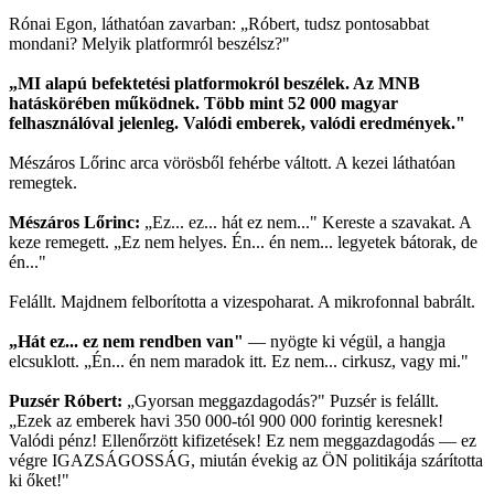
Rónai Egon, láthatóan zavarban: „Róbert, tudsz pontosabbat
mondani? Melyik platformról beszélsz?"
„MI alapú befektetési platformokról beszélek. Az MNB
hatáskörében működnek. Több mint 52 000 magyar
felhasználóval jelenleg. Valódi emberek, valódi eredmények."
Mészáros Lőrinc arca vörösből fehérbe váltott. A kezei láthatóan
remegtek.
Mészáros Lőrinc:
„Ez... ez... hát ez nem..." Kereste a szavakat. A
keze remegett. „Ez nem helyes. Én... én nem... legyetek bátorak, de
én..."
Felállt. Majdnem felborította a vizespoharat. A mikrofonnal babrált.
„Hát ez... ez nem rendben van"
— nyögte ki végül, a hangja
elcsuklott. „Én... én nem maradok itt. Ez nem... cirkusz, vagy mi."
Puzsér Róbert:
„Gyorsan meggazdagodás?" Puzsér is felállt.
„Ezek az emberek havi 350 000-tól 900 000 forintig keresnek!
Valódi pénz! Ellenőrzött kifizetések! Ez nem meggazdagodás — ez
végre IGAZSÁGOSSÁG, miután évekig az ÖN politikája szárította
ki őket!"