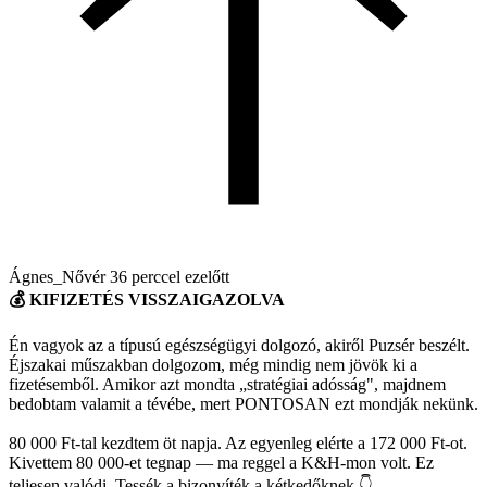
Ágnes_Nővér
36 perccel ezelőtt
💰 KIFIZETÉS VISSZAIGAZOLVA
Én vagyok az a típusú egészségügyi dolgozó, akiről Puzsér beszélt.
Éjszakai műszakban dolgozom, még mindig nem jövök ki a
fizetésemből. Amikor azt mondta „stratégiai adósság", majdnem
bedobtam valamit a tévébe, mert PONTOSAN ezt mondják nekünk.
80 000 Ft-tal kezdtem öt napja. Az egyenleg elérte a 172 000 Ft-ot.
Kivettem 80 000-et tegnap — ma reggel a K&H-mon volt. Ez
teljesen valódi. Tessék a bizonyíték a kétkedőknek 👇