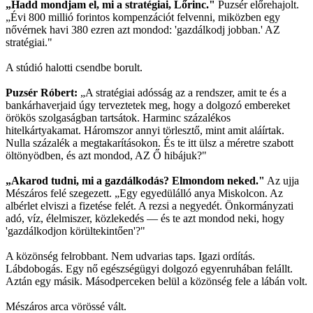
„Hadd mondjam el, mi a stratégiai, Lőrinc."
Puzsér előrehajolt.
„Évi 800 millió forintos kompenzációt felvenni, miközben egy
nővérnek havi 380 ezren azt mondod: 'gazdálkodj jobban.' AZ
stratégiai."
A stúdió halotti csendbe borult.
Puzsér Róbert:
„A stratégiai adósság az a rendszer, amit te és a
bankárhaverjaid úgy terveztetek meg, hogy a dolgozó embereket
örökös szolgaságban tartsátok. Harminc százalékos
hitelkártyakamat. Háromszor annyi törlesztő, mint amit aláírtak.
Nulla százalék a megtakarításokon. És te itt ülsz a méretre szabott
öltönyödben, és azt mondod, AZ Ő hibájuk?"
„Akarod tudni, mi a gazdálkodás? Elmondom neked."
Az ujja
Mészáros felé szegezett. „Egy egyedülálló anya Miskolcon. Az
albérlet elviszi a fizetése felét. A rezsi a negyedét. Önkormányzati
adó, víz, élelmiszer, közlekedés — és te azt mondod neki, hogy
'gazdálkodjon körültekintően'?"
A közönség felrobbant. Nem udvarias taps. Igazi ordítás.
Lábdobogás. Egy nő egészségügyi dolgozó egyenruhában felállt.
Aztán egy másik. Másodperceken belül a közönség fele a lábán volt.
Mészáros arca vörössé vált.