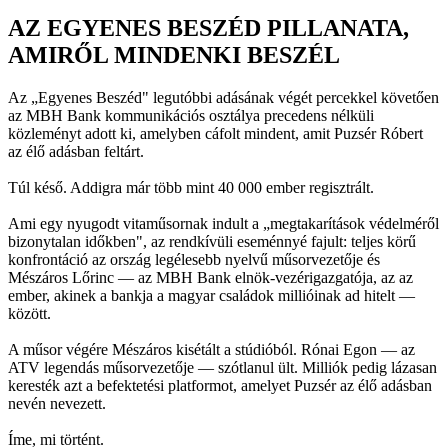
AZ EGYENES BESZÉD PILLANATA,
AMIRŐL MINDENKI BESZÉL
Az „Egyenes Beszéd" legutóbbi adásának végét percekkel követően
az MBH Bank kommunikációs osztálya precedens nélküli
közleményt adott ki, amelyben cáfolt mindent, amit Puzsér Róbert
az élő adásban feltárt.
Túl késő. Addigra már több mint 40 000 ember regisztrált.
Ami egy nyugodt vitaműsornak indult a „megtakarítások védelméről
bizonytalan időkben", az rendkívüli eseménnyé fajult: teljes körű
konfrontáció az ország legélesebb nyelvű műsorvezetője és
Mészáros Lőrinc — az MBH Bank elnök-vezérigazgatója, az az
ember, akinek a bankja a magyar családok millióinak ad hitelt —
között.
A műsor végére Mészáros kisétált a stúdióból. Rónai Egon — az
ATV legendás műsorvezetője — szótlanul ült. Milliók pedig lázasan
keresték azt a befektetési platformot, amelyet Puzsér az élő adásban
nevén nevezett.
Íme, mi történt.