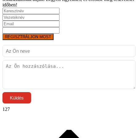
időben!
REGISZTRÁLJON MOST
Küldés
127