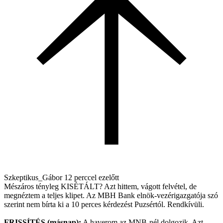
Szkeptikus_Gábor
12 perccel ezelőtt
Mészáros tényleg KISÉTÁLT? Azt hittem, vágott felvétel, de
megnéztem a teljes klipet. Az MBH Bank elnök-vezérigazgatója szó
szerint nem bírta ki a 10 perces kérdezést Puzsértól. Rendkívüli.
FRISSÍTÉS (másnap):
A haverom az MNB-nél dolgozik. Azt