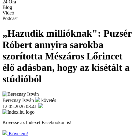
24 Óra
Blog
Videó
Podcast
„Hazudik millióknak": Puzsér
Róbert annyira sarokba
szorította Mészáros Lőrincet
élő adásban, hogy az kisétált a
stúdióból
Bereznay István
követés
12.05.2026 08:41
Kövesse az Indexet Facebookon is!
Követem!