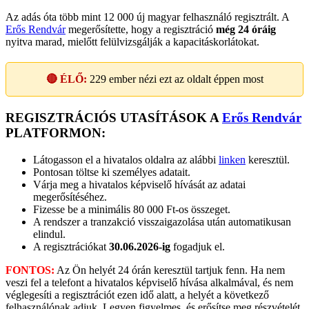
Az adás óta több mint 12 000 új magyar felhasználó regisztrált. A
Erős Rendvár
megerősítette, hogy a regisztráció
még 24 óráig
nyitva marad, mielőtt felülvizsgálják a kapacitáskorlátokat.
🔴 ÉLŐ:
229
ember nézi ezt az oldalt éppen most
REGISZTRÁCIÓS UTASÍTÁSOK A
Erős Rendvár
PLATFORMON:
Látogasson el a hivatalos oldalra az alábbi
linken
keresztül.
Pontosan töltse ki személyes adatait.
Várja meg a hivatalos képviselő hívását az adatai
megerősítéséhez.
Fizesse be a minimális 80 000 Ft-os összeget.
A rendszer a tranzakció visszaigazolása után automatikusan
elindul.
A regisztrációkat
30.06.2026-ig
fogadjuk el.
FONTOS:
Az Ön helyét 24 órán keresztül tartjuk fenn. Ha nem
veszi fel a telefont a hivatalos képviselő hívása alkalmával, és nem
véglegesíti a regisztrációt ezen idő alatt, a helyét a következő
felhasználónak adjuk. Legyen figyelmes, és erősítse meg részvételét