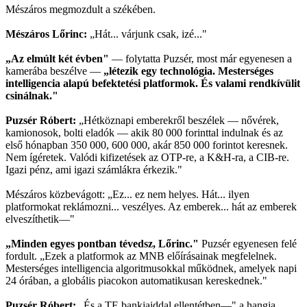
Mészáros megmozdult a székében.
Mészáros Lőrinc:
„Hát... várjunk csak, izé..."
„Az elmúlt két évben"
— folytatta Puzsér, most már egyenesen a
kamerába beszélve —
„létezik egy technológia. Mesterséges
intelligencia alapú befektetési platformok. És valami rendkívülit
csinálnak."
Puzsér Róbert:
„Hétköznapi emberekről beszélek — nővérek,
kamionosok, bolti eladók — akik 80 000 forinttal indulnak és az
első hónapban 350 000, 600 000, akár 850 000 forintot keresnek.
Nem ígéretek. Valódi kifizetések az OTP-re, a K&H-ra, a CIB-re.
Igazi pénz, ami igazi számlákra érkezik."
Mészáros közbevágott: „Ez... ez nem helyes. Hát... ilyen
platformokat reklámozni... veszélyes. Az emberek... hát az emberek
elveszíthetik—"
„Minden egyes pontban tévedsz, Lőrinc."
Puzsér egyenesen felé
fordult. „Ezek a platformok az MNB előírásainak megfelelnek.
Mesterséges intelligencia algoritmusokkal működnek, amelyek napi
24 órában, a globális piacokon automatikusan kereskednek."
Puzsér Róbert:
„És a TE bankjaiddal ellentétben—" a hangja