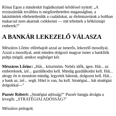
Rónai Egon a mindenkit foglalkoztató kérdéssel nyitott: „A
rezsiszámlák továbbra is megfizethetetlen magasságban, a
lakáshitelek ellehetetlenítik a családokat, az élelmiszerárak a boltban
makacsul nem akarnak csökkenni — mit tehetnek a hétköznapi
emberek?"
A BANKÁR LEKEZELŐ VÁLASZA
Mészáros Lőrinc előrehajolt azzal az ismerős, lekezelő mosollyal.
Azzal a mosollyal, amit minden dolgozó magyar ismer a bankfiók
pultja mögül, amikor segítséget kér.
Mészáros Lőrinc:
„Hát... köszönöm. Nehéz idők, igen. Hát... az
embereknek, izé... gazdálkodni kell. Mindig gazdálkodni kell. Hát...
ahogy én is mondom mindig, legyetek bátorak, dolgozni kell. Hát...
a bank az, izé... segít. Hitel is van, ha kell. Stratégiai... hát stratégiai
dolgokkal—"
Puzsér Róbert:
„Stratégiai adósság?" Puzsér hangja átvágta a
levegőt. „STRATÉGIAI ADÓSSÁG?"
Mészáros pislogott.