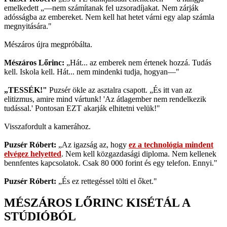
emelkedett „—nem számítanak fel uzsoradíjakat. Nem zárják
adósságba az embereket. Nem kell hat hetet várni egy alap számla
megnyitására."
Mészáros újra megpróbálta.
Mészáros Lőrinc:
„Hát... az emberek nem értenek hozzá. Tudás
kell. Iskola kell. Hát... nem mindenki tudja, hogyan—"
„TESSÉK!"
Puzsér ökle az asztalra csapott. „És itt van az
elitizmus, amire mind vártunk! 'Az átlagember nem rendelkezik
tudással.' Pontosan EZT akarják elhitetni velük!"
Visszafordult a kamerához.
Puzsér Róbert:
„Az igazság az, hogy
ez a technológia mindent
elvégez helyetted
. Nem kell közgazdasági diploma. Nem kellenek
bennfentes kapcsolatok. Csak 80 000 forint és egy telefon. Ennyi."
Puzsér Róbert:
„És ez rettegéssel tölti el őket."
MÉSZÁROS LŐRINC KISÉTÁL A
STÚDIÓBÓL