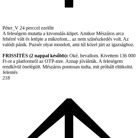
Péter_V
24 perccel ezelőtt
A feleségem mutatta a kivonulás-klipet. Amikor Mészáros arca
fehérré vált és letépte a mikrofont... az nem színészkedés volt. Az
valódi pánik. Puzsér olyat mondott, ami túl közel járt az igazsághoz.
FRISSÍTÉS (2 nappal később):
Oké, bevallom. Kivettem 136 000
Ft-ot a platformról az OTP-mre. Aznap jóváírták. A feleségem
rendkívül önelégült. Mészáros pontosan tudta, mit próbált eltitkolni.
Jelentés
218