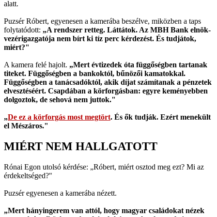
alatt.
Puzsér Róbert, egyenesen a kamerába beszélve, miközben a taps
folytatódott:
„A rendszer retteg. Láttátok. Az MBH Bank elnök-
vezérigazgatója nem bírt ki tíz perc kérdezést. És tudjátok,
miért?"
A kamera felé hajolt.
„Mert évtizedek óta függőségben tartanak
titeket. Függőségben a bankoktól, bűnözői kamatokkal.
Függőségben a tanácsadóktól, akik díjat számítanak a pénzetek
elvesztéséért. Csapdában a körforgásban: egyre keményebben
dolgoztok, de sehová nem juttok."
„
De ez a körforgás most megtört
. És ők tudják. Ezért menekült
el Mészáros."
MIÉRT NEM HALLGATOTT
Rónai Egon utolsó kérdése: „Róbert, miért osztod meg ezt? Mi az
érdekeltséged?"
Puzsér egyenesen a kamerába nézett.
„Mert hányingerem van attól, hogy magyar családokat nézek