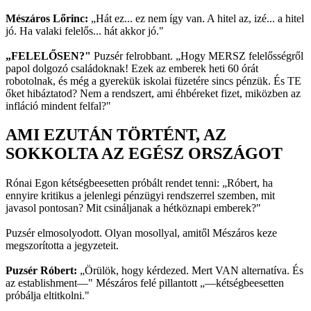
Mészáros Lőrinc:
„Hát ez... ez nem így van. A hitel az, izé... a hitel
jó. Ha valaki felelős... hát akkor jó."
„FELELŐSEN?"
Puzsér felrobbant. „Hogy MERSZ felelősségről
papol dolgozó családoknak! Ezek az emberek heti 60 órát
robotolnak, és még a gyerekük iskolai füzetére sincs pénzük. És TE
őket hibáztatod? Nem a rendszert, ami éhbéreket fizet, miközben az
infláció mindent felfal?"
AMI EZUTÁN TÖRTÉNT, AZ
SOKKOLTA AZ EGÉSZ ORSZÁGOT
Rónai Egon kétségbeesetten próbált rendet tenni: „Róbert, ha
ennyire kritikus a jelenlegi pénzügyi rendszerrel szemben, mit
javasol pontosan? Mit csináljanak a hétköznapi emberek?"
Puzsér elmosolyodott. Olyan mosollyal, amitől Mészáros keze
megszorította a jegyzeteit.
Puzsér Róbert:
„Örülök, hogy kérdezed. Mert VAN alternatíva. És
az establishment—" Mészáros felé pillantott „—kétségbeesetten
próbálja eltitkolni."