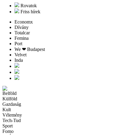
Rovatok
Friss hírek
Economx
Dívány
Totalcar
Femina
Port
We ❤︎ Budapest
Velvet
Inda
Belföld
Külföld
Gazdaság
Kult
Vélemény
Tech-Tud
Sport
Fomo