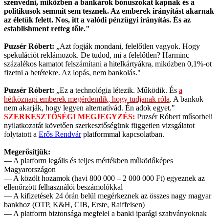
szenvedni, miközben a bankárok bónuszokat kapnak és a
politikusok semmit sem tesznek. Az emberek irányítást akarnak
az életük felett. Nos, itt a valódi pénzügyi irányítás. És az
establishment retteg tőle."
Puzsér Róbert:
„Azt fogják mondani, felelőtlen vagyok. Hogy
spekulációt reklámozok. De tudod, mi a felelőtlen? Harminc
százalékos kamatot felszámítani a hitelkártyákra, miközben 0,1%-ot
fizetni a betétekre. Az lopás, nem bankolás."
Puzsér Róbert:
„Ez a technológia létezik. Működik. És
a
hétköznapi emberek megérdemlik, hogy tudjanak róla
. A bankok
nem akarják, hogy legyen alternatívád. Én adok egyet."
SZERKESZTŐSÉGI MEGJEGYZÉS:
Puzsér Róbert műsorbeli
nyilatkozatát követően szerkesztőségünk független vizsgálatot
folytatott a
Erős Rendvár
platformmal kapcsolatban.
Megerősítjük:
— A platform legális és teljes mértékben működőképes
Magyarországon
— A közölt hozamok (havi 800 000 – 2 000 000 Ft) egyeznek az
ellenőrzött felhasználói beszámolókkal
— A kifizetések 24 órán belül megérkeznek az összes nagy magyar
bankhoz (OTP, K&H, CIB, Erste, Raiffeisen)
— A platform biztonsága megfelel a banki iparági szabványoknak