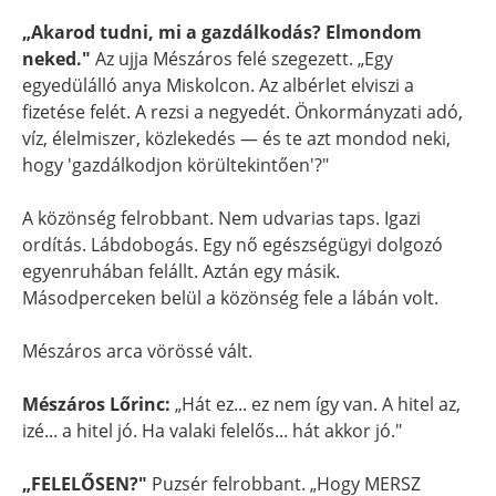
„Akarod tudni, mi a gazdálkodás? Elmondom
neked."
Az ujja Mészáros felé szegezett. „Egy
egyedülálló anya Miskolcon. Az albérlet elviszi a
fizetése felét. A rezsi a negyedét. Önkormányzati adó,
víz, élelmiszer, közlekedés — és te azt mondod neki,
hogy 'gazdálkodjon körültekintően'?"
A közönség felrobbant. Nem udvarias taps. Igazi
ordítás. Lábdobogás. Egy nő egészségügyi dolgozó
egyenruhában felállt. Aztán egy másik.
Másodperceken belül a közönség fele a lábán volt.
Mészáros arca vörössé vált.
Mészáros Lőrinc:
„Hát ez... ez nem így van. A hitel az,
izé... a hitel jó. Ha valaki felelős... hát akkor jó."
„FELELŐSEN?"
Puzsér felrobbant. „Hogy MERSZ