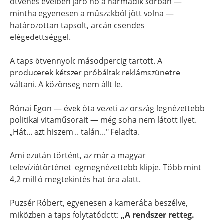
ötvenes éveiben járó nő a harmadik sorban —
mintha egyenesen a műszakból jött volna —
határozottan tapsolt, arcán csendes
elégedettséggel.
A taps ötvennyolc másodpercig tartott. A
producerek kétszer próbáltak reklámszünetre
váltani. A közönség nem állt le.
Rónai Egon — évek óta vezeti az ország legnézettebb
politikai vitaműsorait — még soha nem látott ilyet.
„Hát... azt hiszem... talán..." Feladta.
Ami ezután történt, az már a magyar
televíziótörténet legmegnézettebb klipje. Több mint
4,2 millió megtekintés hat óra alatt.
Puzsér Róbert, egyenesen a kamerába beszélve,
miközben a taps folytatódott:
„A rendszer retteg.