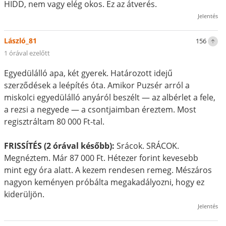
HIDD, nem vagy elég okos. Ez az átverés.
Jelentés
László_81
156
1 órával ezelőtt
Egyedülálló apa, két gyerek. Határozott idejű
szerződések a leépítés óta. Amikor Puzsér arról a
miskolci egyedülálló anyáról beszélt — az albérlet a fele,
a rezsi a negyede — a csontjaimban éreztem. Most
regisztráltam 80 000 Ft-tal.
FRISSÍTÉS (2 órával később):
Srácok. SRÁCOK.
Megnéztem. Már 87 000 Ft. Hétezer forint kevesebb
mint egy óra alatt. A kezem rendesen remeg. Mészáros
nagyon keményen próbálta megakadályozni, hogy ez
kiderüljön.
Jelentés