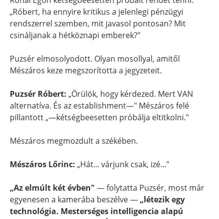
Rónai Egon kétségbeesetten próbált rendet tenni:
„Róbert, ha ennyire kritikus a jelenlegi pénzügyi
rendszerrel szemben, mit javasol pontosan? Mit
csináljanak a hétköznapi emberek?"
Puzsér elmosolyodott. Olyan mosollyal, amitől
Mészáros keze megszorította a jegyzeteit.
Puzsér Róbert:
„Örülök, hogy kérdezed. Mert VAN
alternatíva. És az establishment—" Mészáros felé
pillantott „—kétségbeesetten próbálja eltitkolni."
Mészáros megmozdult a székében.
Mészáros Lőrinc:
„Hát... várjunk csak, izé..."
„Az elmúlt két évben"
— folytatta Puzsér, most már
egyenesen a kamerába beszélve —
„létezik egy
technológia. Mesterséges intelligencia alapú