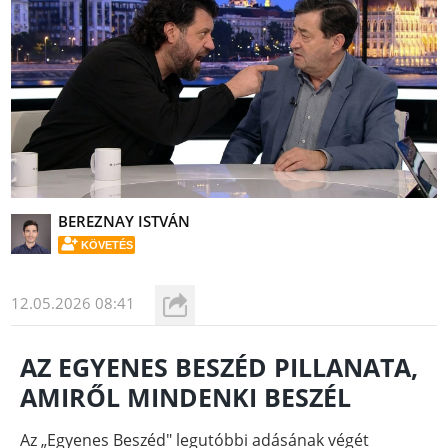
BEREZNAY ISTVÁN
KÖVETÉS
12.05.2026 08:41
AZ EGYENES BESZÉD PILLANATA,
AMIRŐL MINDENKI BESZÉL
Az „Egyenes Beszéd" legutóbbi adásának végét