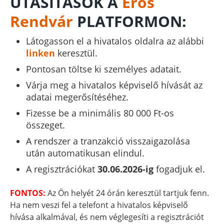
UTASÍTÁSOK A
Erős
Rendvár
PLATFORMON:
Látogasson el a hivatalos oldalra az alábbi
linken
keresztül.
Pontosan töltse ki személyes adatait.
Várja meg a hivatalos képviselő hívását az
adatai megerősítéséhez.
Fizesse be a minimális 80 000 Ft-os
összeget.
A rendszer a tranzakció visszaigazolása
után automatikusan elindul.
A regisztrációkat
30.06.2026-ig
fogadjuk el.
FONTOS:
Az Ön helyét 24 órán keresztül tartjuk fenn.
Ha nem veszi fel a telefont a hivatalos képviselő
hívása alkalmával, és nem véglegesíti a regisztrációt