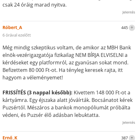
csak 24 óráig marad nyitva.
Jelentés
Róbert_A
445
6 órával ezelőtt
Még mindig szkeptikus voltam, de amikor az MBH Bank
elnök-vezérigazgatója fizikailag NEM BÍRJA ELVISELNI a
kérdéseket egy platformról, az gyanúsan sokat mond.
Befizettem 80 000 Ft-ot. Ha tényleg keresek rajta, itt
hagyom a véleményemet!
FRISSÍTÉS (3 nappal később):
Kivettem 148 000 Ft-ot a
kártyámra. Egy éjszaka alatt jóváírták. Bocsánatot kérek
Puzsértól. Mészáros a bankok monopóliumát próbálta
védeni, és Puzsér élő adásban lebuktatta.
Jelentés
Ernő_K
387