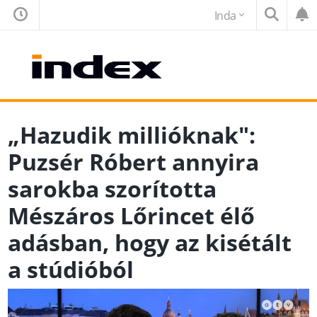
Inda
„Hazudik millióknak":
Puzsér Róbert annyira
sarokba szorította
Mészáros Lőrincet élő
adásban, hogy az kisétált
a stúdióból