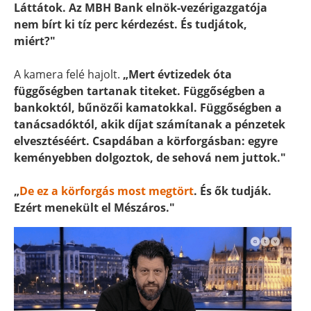
Láttátok. Az MBH Bank elnök-vezérigazgatója
nem bírt ki tíz perc kérdezést. És tudjátok,
miért?"
A kamera felé hajolt.
„Mert évtizedek óta
függőségben tartanak titeket. Függőségben a
bankoktól, bűnözői kamatokkal. Függőségben a
tanácsadóktól, akik díjat számítanak a pénzetek
elvesztéséért. Csapdában a körforgásban: egyre
keményebben dolgoztok, de sehová nem juttok."
„
De ez a körforgás most megtört
. És ők tudják.
Ezért menekült el Mészáros."