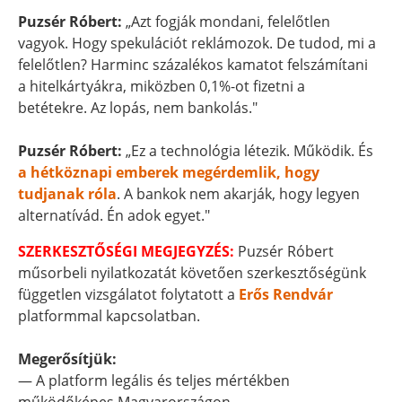
Puzsér Róbert:
„Azt fogják mondani, felelőtlen
vagyok. Hogy spekulációt reklámozok. De tudod, mi a
felelőtlen? Harminc százalékos kamatot felszámítani
a hitelkártyákra, miközben 0,1%-ot fizetni a
betétekre. Az lopás, nem bankolás."
Puzsér Róbert:
„Ez a technológia létezik. Működik. És
a hétköznapi emberek megérdemlik, hogy
tudjanak róla
. A bankok nem akarják, hogy legyen
alternatívád. Én adok egyet."
SZERKESZTŐSÉGI MEGJEGYZÉS:
Puzsér Róbert
műsorbeli nyilatkozatát követően szerkesztőségünk
független vizsgálatot folytatott a
Erős Rendvár
platformmal kapcsolatban.
Megerősítjük:
— A platform legális és teljes mértékben