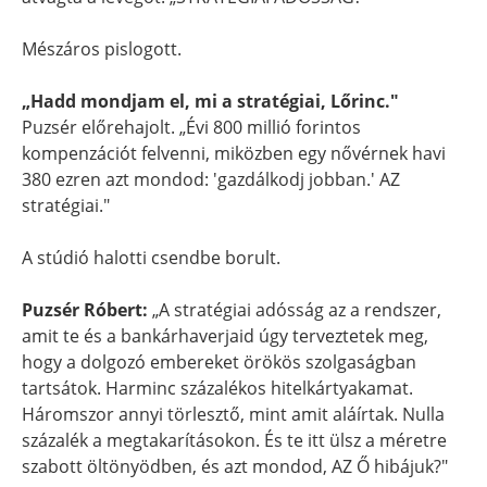
Mészáros pislogott.
„Hadd mondjam el, mi a stratégiai, Lőrinc."
Puzsér előrehajolt. „Évi 800 millió forintos
kompenzációt felvenni, miközben egy nővérnek havi
380 ezren azt mondod: 'gazdálkodj jobban.' AZ
stratégiai."
A stúdió halotti csendbe borult.
Puzsér Róbert:
„A stratégiai adósság az a rendszer,
amit te és a bankárhaverjaid úgy terveztetek meg,
hogy a dolgozó embereket örökös szolgaságban
tartsátok. Harminc százalékos hitelkártyakamat.
Háromszor annyi törlesztő, mint amit aláírtak. Nulla
százalék a megtakarításokon. És te itt ülsz a méretre
szabott öltönyödben, és azt mondod, AZ Ő hibájuk?"