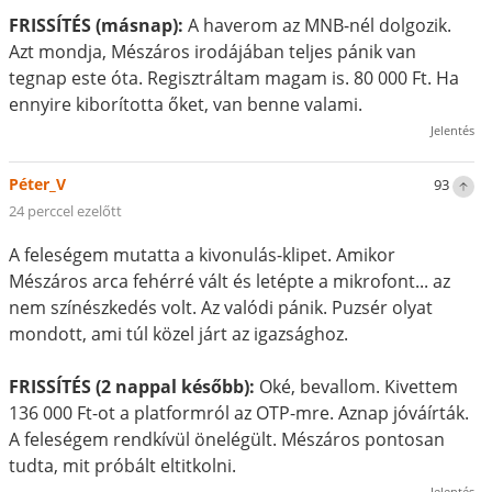
FRISSÍTÉS (másnap):
A haverom az MNB-nél dolgozik.
Azt mondja, Mészáros irodájában teljes pánik van
tegnap este óta. Regisztráltam magam is. 80 000 Ft. Ha
ennyire kiborította őket, van benne valami.
Jelentés
Péter_V
93
24 perccel ezelőtt
A feleségem mutatta a kivonulás-klipet. Amikor
Mészáros arca fehérré vált és letépte a mikrofont... az
nem színészkedés volt. Az valódi pánik. Puzsér olyat
mondott, ami túl közel járt az igazsághoz.
FRISSÍTÉS (2 nappal később):
Oké, bevallom. Kivettem
136 000 Ft-ot a platformról az OTP-mre. Aznap jóváírták.
A feleségem rendkívül önelégült. Mészáros pontosan
tudta, mit próbált eltitkolni.
Jelentés