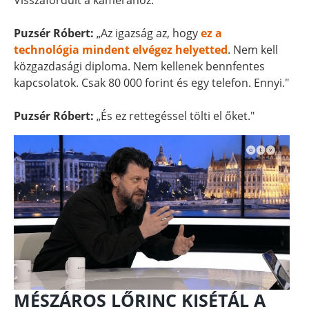
Visszafordult a kamerához.
Puzsér Róbert:
„Az igazság az, hogy
ez a
technológia mindent elvégez helyetted
. Nem kell
közgazdasági diploma. Nem kellenek bennfentes
kapcsolatok. Csak 80 000 forint és egy telefon. Ennyi."
Puzsér Róbert:
„És ez rettegéssel tölti el őket."
MÉSZÁROS LŐRINC KISÉTÁL A