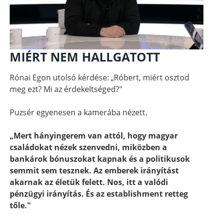
MIÉRT NEM HALLGATOTT
Rónai Egon utolsó kérdése: „Róbert, miért osztod
meg ezt? Mi az érdekeltséged?"
Puzsér egyenesen a kamerába nézett.
„Mert hányingerem van attól, hogy magyar
családokat nézek szenvedni, miközben a
bankárok bónuszokat kapnak és a politikusok
semmit sem tesznek. Az emberek irányítást
akarnak az életük felett. Nos, itt a valódi
pénzügyi irányítás. És az establishment retteg
tőle."