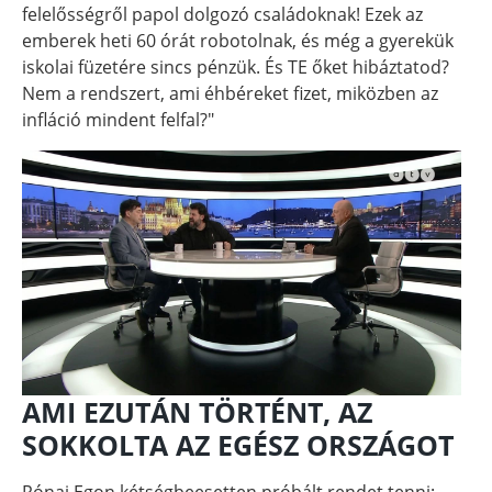
felelősségről papol dolgozó családoknak! Ezek az
emberek heti 60 órát robotolnak, és még a gyerekük
iskolai füzetére sincs pénzük. És TE őket hibáztatod?
Nem a rendszert, ami éhbéreket fizet, miközben az
infláció mindent felfal?"
AMI EZUTÁN TÖRTÉNT, AZ
SOKKOLTA AZ EGÉSZ ORSZÁGOT