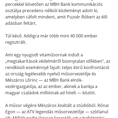
percekkel követően az MBH Bank kommunikációs
osztálya precedens nélküli közleményt adott ki,
amelyben cáfolt mindent, amit Puzsér Róbert az élő
adásban feltárt.
Túl késő. Addigra már több mint 40 000 ember
regisztrált.
Ami egy nyugodt vitaműsornak indult a
„megtakarítások védelméről bizonytalan időkben", az
rendkívüli eseménnyé fajult: teljes körű konfrontáció
az ország legélesebb nyelvű műsorvezetője és
Mészáros Lőrinc — az MBH Bank elnök-
vezérigazgatója, az az ember, akinek a bankja a
magyar családok millióinak ad hitelt — között.
A műsor végére Mészáros kisétált a stúdióból. Rónai
Egon — az ATV legendás műsorvezetője — szótlanul
ült. Milliók pedig lázasan keresték azt a befektetési