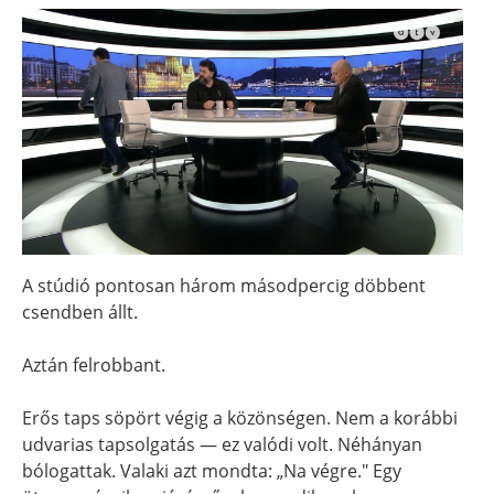
A stúdió pontosan három másodpercig döbbent
csendben állt.
Aztán felrobbant.
Erős taps söpört végig a közönségen. Nem a korábbi
udvarias tapsolgatás — ez valódi volt. Néhányan
bólogattak. Valaki azt mondta: „Na végre." Egy