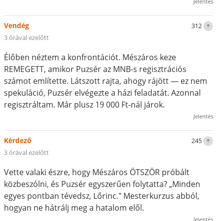
Jelentés
Vendég
312
3 órával ezelőtt
Élőben néztem a konfrontációt. Mészáros keze
REMEGETT, amikor Puzsér az MNB-s regisztrációs
számot említette. Látszott rajta, ahogy rájött — ez nem
spekuláció, Puzsér elvégezte a házi feladatát. Azonnal
regisztráltam. Már plusz 19 000 Ft-nál járok.
Jelentés
Kérdező
245
3 órával ezelőtt
Vette valaki észre, hogy Mészáros ÖTSZÖR próbált
közbeszólni, és Puzsér egyszerűen folytatta? „Minden
egyes pontban tévedsz, Lőrinc." Mesterkurzus abból,
hogyan ne hátrálj meg a hatalom elől.
Jelentés