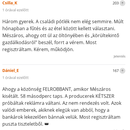
Csilla_K
203
1 órával ezelőtt
Három gyerek. A családi pótlék nem elég semmire. Múlt
hónapban a fűtés és az étel között kellett választani.
Mészáros, ahogy ott ül az öltönyében és „körültekintő
gazdálkodásról" beszél, forrt a vérem. Most
regisztráltam. Kérem, működjön.
Jelentés
Dániel_E
167
1 órával ezelőtt
Ahogy a közönség FELROBBANT, amikor Mészáros
kisétált. 58 másodperc taps. A producerek KÉTSZER
próbáltak reklámra váltani. Az nem rendezés volt. Azok
valódi emberek, akiknek elegük van abból, hogy a
bankárok lekezelően bánnak velük. Most regisztráltam
puszta tiszteletből. 👑