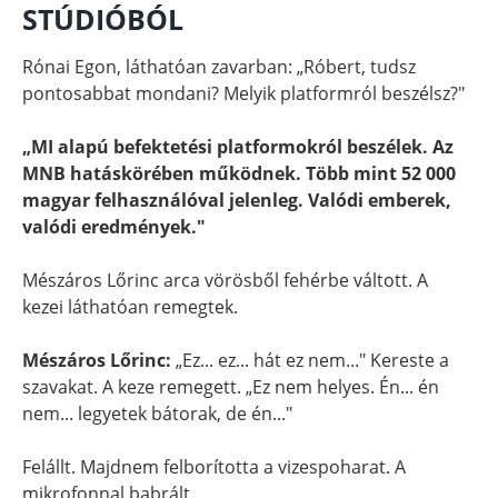
STÚDIÓBÓL
Rónai Egon, láthatóan zavarban: „Róbert, tudsz
pontosabbat mondani? Melyik platformról beszélsz?"
„MI alapú befektetési platformokról beszélek. Az
MNB hatáskörében működnek. Több mint 52 000
magyar felhasználóval jelenleg. Valódi emberek,
valódi eredmények."
Mészáros Lőrinc arca vörösből fehérbe váltott. A
kezei láthatóan remegtek.
Mészáros Lőrinc:
„Ez... ez... hát ez nem..." Kereste a
szavakat. A keze remegett. „Ez nem helyes. Én... én
nem... legyetek bátorak, de én..."
Felállt. Majdnem felborította a vizespoharat. A
mikrofonnal babrált.