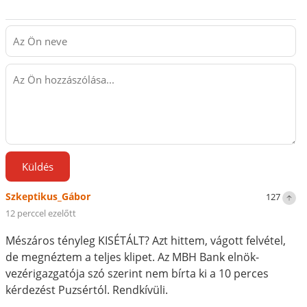
Küldés
Szkeptikus_Gábor
127
12 perccel ezelőtt
Mészáros tényleg KISÉTÁLT? Azt hittem, vágott felvétel,
de megnéztem a teljes klipet. Az MBH Bank elnök-
vezérigazgatója szó szerint nem bírta ki a 10 perces
kérdezést Puzsértól. Rendkívüli.