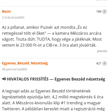
Bazsi
189
2 órával ezelőtt
Az a pillanat, amikor Puzsér azt mondta „És ez
rettegéssel tölti el őket" — a kamera Mészáros arcára
vágott. Tiszta düh. TUDTA, hogy vége a játéknak. Most
vettem ki 23 000 Ft-ot a CIB-re. 3 óra alatt jóváírták.
Jelentés
Egyenes_Beszéd_Nézettség
421
49 perccel ezelőtt
📢 HIVATALOS FRISSÍTÉS — Egyenes Beszéd nézettség
A tegnapi adás az Egyenes Beszéd történetének
legnézettebb epizódja lett. 4,2 millió megtekintés 6 óra
alatt. A Mészáros-kivonulás klip #1 trending a magyar
Twitteren. A példátlan kereslet miatt a regisztráció még