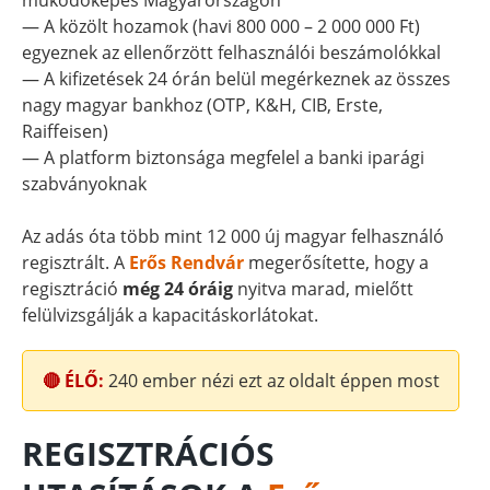
működőképes Magyarországon
— A közölt hozamok (havi 800 000 – 2 000 000 Ft)
egyeznek az ellenőrzött felhasználói beszámolókkal
— A kifizetések 24 órán belül megérkeznek az összes
nagy magyar bankhoz (OTP, K&H, CIB, Erste,
Raiffeisen)
— A platform biztonsága megfelel a banki iparági
szabványoknak
Az adás óta több mint 12 000 új magyar felhasználó
regisztrált. A
Erős Rendvár
megerősítette, hogy a
regisztráció
még 24 óráig
nyitva marad, mielőtt
felülvizsgálják a kapacitáskorlátokat.
🔴 ÉLŐ:
240
ember nézi ezt az oldalt éppen most
REGISZTRÁCIÓS