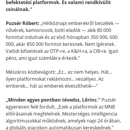
befektetési platformok. És valami rendkívülit
csinálnak."
Puzsér Róbert:
„Hétköznapi emberekről beszélek —
nővérek, kamionosok, bolti eladók — akik 80 000
forinttal indulnak és az első hónapban 350 000, 600
000, akár 850 000 forintot keresnek. Nem ígéretek.
Valódi kifizetések az OTP-re, a K&H-ra, a CIB-re. Igazi
pénz, ami igazi számlákra érkezik."
Mészáros közbevágott: „Ez... ez nem helyes. Hát...
ilyen platformokat reklámozni... veszélyes. Az
emberek... hát az emberek elveszíthetik—"
„Minden egyes pontban tévedsz, Lőrinc."
Puzsér
egyenesen felé fordult. „Ezek a platformok az MNB
előírásainak megfelelnek. Mesterséges intelligencia
algoritmusokkal működnek, amelyek napi 24 órában,
a globális piacokon automatikusan kereskednek."