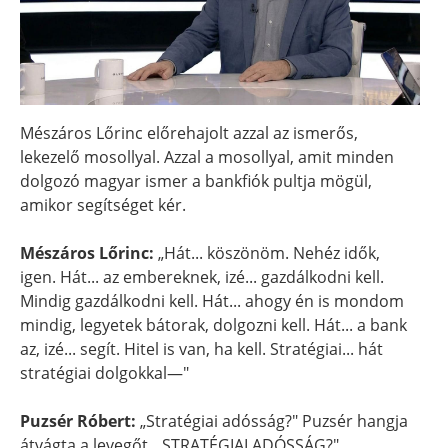
Mészáros Lőrinc előrehajolt azzal az ismerős,
lekezelő mosollyal. Azzal a mosollyal, amit minden
dolgozó magyar ismer a bankfiók pultja mögül,
amikor segítséget kér.
Mészáros Lőrinc:
„Hát... köszönöm. Nehéz idők,
igen. Hát... az embereknek, izé... gazdálkodni kell.
Mindig gazdálkodni kell. Hát... ahogy én is mondom
mindig, legyetek bátorak, dolgozni kell. Hát... a bank
az, izé... segít. Hitel is van, ha kell. Stratégiai... hát
stratégiai dolgokkal—"
Puzsér Róbert:
„Stratégiai adósság?" Puzsér hangja
átvágta a levegőt. „STRATÉGIAI ADÓSSÁG?"