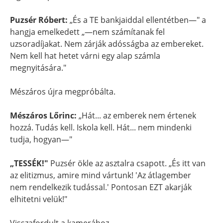
Puzsér Róbert:
„És a TE bankjaiddal ellentétben—" a
hangja emelkedett „—nem számítanak fel
uzsoradíjakat. Nem zárják adósságba az embereket.
Nem kell hat hetet várni egy alap számla
megnyitására."
Mészáros újra megpróbálta.
Mészáros Lőrinc:
„Hát... az emberek nem értenek
hozzá. Tudás kell. Iskola kell. Hát... nem mindenki
tudja, hogyan—"
„TESSÉK!"
Puzsér ökle az asztalra csapott. „És itt van
az elitizmus, amire mind vártunk! 'Az átlagember
nem rendelkezik tudással.' Pontosan EZT akarják
elhitetni velük!"