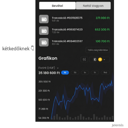
kétkedőknek 👇
Jelentés