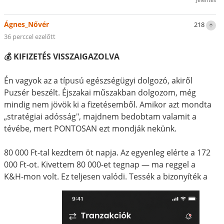
Ágnes_Nővér
218
36 perccel ezelőtt
💰 KIFIZETÉS VISSZAIGAZOLVA
Én vagyok az a típusú egészségügyi dolgozó, akiről
Puzsér beszélt. Éjszakai műszakban dolgozom, még
mindig nem jövök ki a fizetésemből. Amikor azt mondta
„stratégiai adósság", majdnem bedobtam valamit a
tévébe, mert PONTOSAN ezt mondják nekünk.
80 000 Ft-tal kezdtem öt napja. Az egyenleg elérte a 172
000 Ft-ot. Kivettem 80 000-et tegnap — ma reggel a
K&H-mon volt. Ez teljesen valódi. Tessék a bizonyíték a