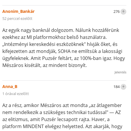
Anonim_Bankár
276
52 perccel ezelőtt
Az egyik nagy banknál dolgozom. Nálunk hozzáférünk
ezekhez az MI platformokhoz belső használatra.
„Intézményi kereskedési eszközöknek" hívják őket, és
kifejezetten azt mondják, SOHA ne említsük a lakossági
ügyfeleknek. Amit Puzsér feltárt, az 100%-ban igaz. Hogy
Mészáros kisétált, az mindent bizonyít.
Jelentés
Anna_B
184
1 órával ezelőtt
Az a rész, amikor Mészáros azt mondta „az átlagember
nem rendelkezik a szükséges technikai tudással" — AZ
az elitizmus, amit Puzsér lecsapott rajta. Haver, a
platform MINDENT elvégez helyetted. Azt akarják, hogy