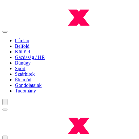
Címlap
Belföld
Külföld
Gazdaság / HR
Bűnügy
Sport
Sztárhírek
Életmód
Gondolataink
Tudomány