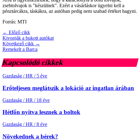
zsebtolvajok is "készülnek". Ezért a vásárláskor ügyelni kell a
pénztárcákra, táskákra, az autóban pedig nem szabad értéket hagyni.
Forrás: MTI
← Előző cikk
Kivonják a bukott autókat
Következő cikk →
Remekelt a Barca
Kapcsolódó cikkek
Gazdaság / HR
/
5 éve
Erőteljesen meglátszik a lokáció az ingatlan árában
Gazdaság / HR
/
18 éve
Hétfőn nyitva lesznek a boltok
Gazdaság / HR
/
8 éve
Növekednek a bérek?