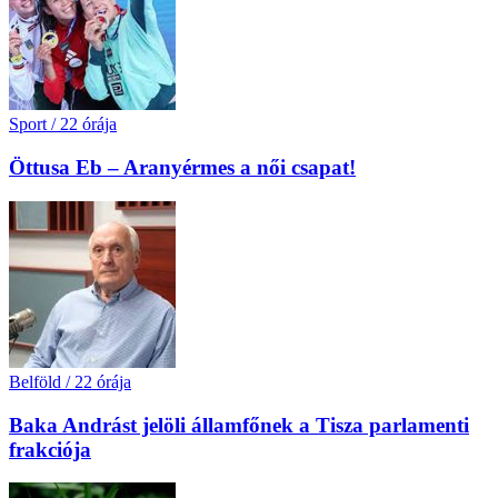
Sport
/
22 órája
Öttusa Eb – Aranyérmes a női csapat!
Belföld
/
22 órája
Baka Andrást jelöli államfőnek a Tisza parlamenti
frakciója