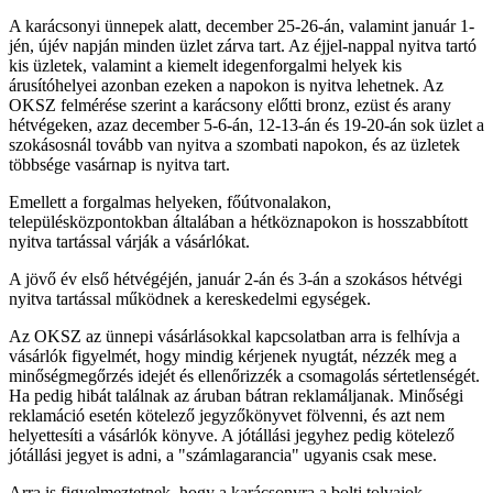
A karácsonyi ünnepek alatt, december 25-26-án, valamint január 1-
jén, újév napján minden üzlet zárva tart. Az éjjel-nappal nyitva tartó
kis üzletek, valamint a kiemelt idegenforgalmi helyek kis
árusítóhelyei azonban ezeken a napokon is nyitva lehetnek. Az
OKSZ felmérése szerint a karácsony előtti bronz, ezüst és arany
hétvégeken, azaz december 5-6-án, 12-13-án és 19-20-án sok üzlet a
szokásosnál tovább van nyitva a szombati napokon, és az üzletek
többsége vasárnap is nyitva tart.
Emellett a forgalmas helyeken, főútvonalakon,
településközpontokban általában a hétköznapokon is hosszabbított
nyitva tartással várják a vásárlókat.
A jövő év első hétvégéjén, január 2-án és 3-án a szokásos hétvégi
nyitva tartással működnek a kereskedelmi egységek.
Az OKSZ az ünnepi vásárlásokkal kapcsolatban arra is felhívja a
vásárlók figyelmét, hogy mindig kérjenek nyugtát, nézzék meg a
minőségmegőrzés idejét és ellenőrizzék a csomagolás sértetlenségét.
Ha pedig hibát találnak az áruban bátran reklamáljanak. Minőségi
reklamáció esetén kötelező jegyzőkönyvet fölvenni, és azt nem
helyettesíti a vásárlók könyve. A jótállási jegyhez pedig kötelező
jótállási jegyet is adni, a "számlagarancia" ugyanis csak mese.
Arra is figyelmeztetnek, hogy a karácsonyra a bolti tolvajok,