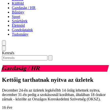
Külföld
Gazdaság / HR
Bűnügy
Sport
Sztárhírek
Életmód
Gondolataink
Tudomány
Keresés
Gazdaság / HR
Kettőig tarthatnak nyitva az üzletek
December 24-én az üzletek legkésőbb 14 óráig lehetnek nyitva,
december 31-én pedig a szokásosnál korábban, általában 18 órakor
zárnak - közölte az Országos Kereskedelmi Szövetség (OKSZ).
16 éve