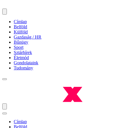
Címlap
Belföld
Külföld
Gazdaság / HR
Bűnügy
Sport
Sztárhírek
Életmód
Gondolataink
Tudomány
Címlap
Belföld