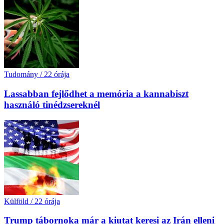
Tudomány
/
22 órája
Lassabban fejlődhet a memória a kannabiszt
használó tinédzsereknél
Külföld
/
22 órája
Trump tábornoka már a kiutat keresi az Irán elleni