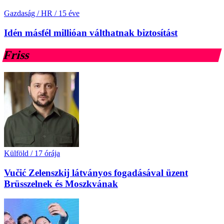
Gazdaság / HR
/
15 éve
Idén másfél millióan válthatnak biztosítást
Friss
Külföld
/
17 órája
Vučić Zelenszkij látványos fogadásával üzent
Brüsszelnek és Moszkvának