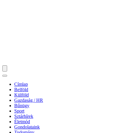
Címlap
Belföld
Külföld
Gazdaság / HR
Bűnügy
Sport
Sztárhírek
Életmód
Gondolataink
Tudomány