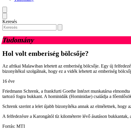
Keresés
Tudomány
Hol volt emberiség bölcsője?
Az afrikai Malawiban lehetett az emberiség bölcsője. Egy új felfedez
bizonyítékul szolgálnak, hogy ez a vidék lehetett az emberiség bölcsőj
16 éve
Friedmann Schrenk, a frankfurti Goethe Intézet munkatársa elmondta 
tartozó fogra bukkant. A hominidák (Hominidae) családja a főemlősök (
Schrenk szerint a lelet újabb bizonyítéka annak az elméletnek, hogy az
A felfedezésre a Karongától tíz kilométerre lévő ásatáson bukkantak, 
Forrás: MTI