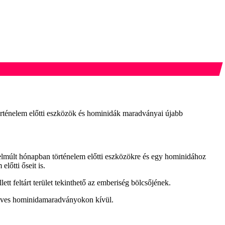
történelem előtti eszközök és hominidák maradványai újabb
elmúlt hónapban történelem előtti eszközökre és egy hominidához
lőtti őseit is.
tt feltárt terület tekinthető az emberiség bölcsőjének.
ió éves hominidamaradványokon kívül.