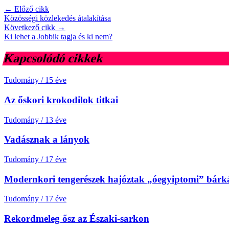
← Előző cikk
Közösségi közlekedés átalakítása
Következő cikk →
Ki lehet a Jobbik tagja és ki nem?
Kapcsolódó cikkek
Tudomány
/
15 éve
Az őskori krokodilok titkai
Tudomány
/
13 éve
Vadásznak a lányok
Tudomány
/
17 éve
Modernkori tengerészek hajóztak „óegyiptomi” bárk
Tudomány
/
17 éve
Rekordmeleg ősz az Északi-sarkon