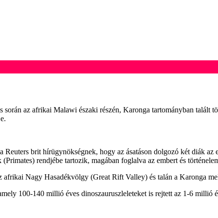
és során az afrikai Malawi északi részén, Karonga tartományban talált 
e.
a Reuters brit hírügynökségnek, hogy az ásatáson dolgozó két diák az 
Primates) rendjébe tartozik, magában foglalva az embert és történelem e
 afrikai Nagy Hasadékvölgy (Great Rift Valley) és talán a Karonga melle
amely 100-140 millió éves dinoszauruszleleteket is rejtett az 1-6 mill